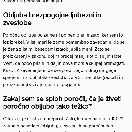
zakonu v polnosti udejanjita.
Obljuba brezpogojne ljubezni in
zvestobe
Poročna obljuba pa zame ni pomembna le zato, ker sem jo
jaz izrekel. V isti meri je zame pomembno zavedanje, da se
je žena z istimi besedami (za)obljubila meni. Zato se
preizkušenj v zakonu bojim precej manj, kot bi se jih sicer.
Vem, da bodo prišle in da jih bova morala skupaj premagati.
Kako? Z zavedanjem, da sva pred Bogom drug drugega
sprejela in si obljubila zvestobo za VSE trenutke (radosti in
preizkušenj) v življenju. Brezpogojno.
Zakaj sem se sploh poročil, če je živeti
poročno obljubo tako težko?
Odgovor je relativno preprost. Zato, ker verjamem in 100 %
zaupam besedam (obljubi), ki sva si jih na poročni dan