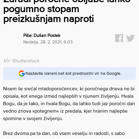
pogumno stopam
preizkušnjam naproti
Piše:
Dušan Poslek
nedelja, 28. 2. 2021, 6:03
Vir: Shutterstock
Nastavite iskreni.net kot prednostni vir na Google.
Nisem še srečal mladoporočencev, ki poročnega dneva ne bi
opisala, kot enega izmed najlepših v njunem življenju. Hvala
Bogu, da je tako, in hvala Bogu, da lahko tudi jaz poročni dan
vedno znova »potegnem« iz predala, kjer hranim najlepše
spomine v svojem življenju.
Brez dvoma pa ta dan, ob vsem veselju in radosti, s sabo