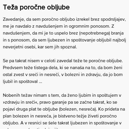
Teža poročne obljube
Zavedanje, da sem poročno obljubo izrekel brez spodrsljajev,
me je navdalo z navdušenjem in ogromnim ponosom. Z
navdušenjem, da mi je to uspelo brez (nepotrebnega) branja
in s ponosom, da sem ljubezen in spoštovanje obljubil najbolj
neverjetni osebi, kar sem jih spoznal.
Se pa takrat nisem v celoti zavedal teže te poročne obljube.
Predvsem teže tistega dela, ki se nanaša na to, da bom ženi
ostal zvest v sreči in nesreči, v bolezni in zdravju, da jo bom
ljubil in spoštoval …
Nobenih težav nimam s tem, da ženo ljubim in spoštujem v
»zdravju in sreči«, pravo garanje pa se začne takrat, ko se
pojavi druga plat te obljube (bolezen, nesreča). Ko prideta na
plan bolezen in nesreča, je bistveno težje živeti poročno
obljubo. A v resnici se šele takrat ljubezen in spoštovanje v