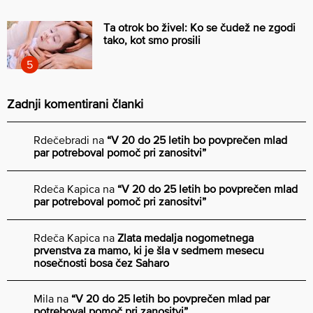
Ta otrok bo živel: Ko se čudež ne zgodi
tako, kot smo prosili
Zadnji komentirani članki
Rdečebradi
na
“V 20 do 25 letih bo povprečen mlad
par potreboval pomoč pri zanositvi”
Rdeča Kapica
na
“V 20 do 25 letih bo povprečen mlad
par potreboval pomoč pri zanositvi”
Rdeča Kapica
na
Zlata medalja nogometnega
prvenstva za mamo, ki je šla v sedmem mesecu
nosečnosti bosa čez Saharo
Mila
na
“V 20 do 25 letih bo povprečen mlad par
potreboval pomoč pri zanositvi”