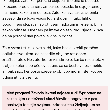
izmenjala. Zato, ker poročna obljuba niso bile le besede,
izrečene pred oltarjem, ampak so besede, ki dajejo temelj
najinemu zakonu in odnosu. Zato, ker sva takrat sklenila
zavezo, da se bova vsega lotila skupaj, in tako lahko
pogumneje stopava naproti vsem radostim in križem, ki jih
zakon prinaša. Obenem pa imava ob sebi tudi Njega, ki sva
ga na poročni dan povabila v najin odnos.
Zato vsem tistim, ki vas skrbi, kako boste izrekli poročno
obljubo, svetujem, da besedilo obljube res dobro
»naštudirate«. Ne zato, ker bi vas skrbelo, kaj bo rekla teta v
tretjem kolenu po očetovi strani, če se boste vmes zmotili,
ampak zato, ker boste izrečeno obljubo morali, slej kot prej,
udejanjiti v življenju.
Med programi Zavoda Iskreni najdete tudi E-pripravo na
zakon, kjer udeleženci skozi številne pogovore v paru
postavijo temelje svojemu zakonskemu življenju ter se