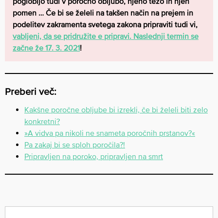
poglobijo tudi v poročno obljubo, njeno težo in njen
pomen … Če bi se želeli na takšen način na prejem in
podelitev zakramenta svetega zakona pripraviti tudi vi,
vabljeni, da se pridružite e pripravi. Naslednji termin se
začne že 17. 3. 2021
!
Preberi več:
Kakšne poročne obljube bi izrekli, če bi želeli biti zelo
konkretni?
»A vidva pa nikoli ne snameta poročnih prstanov?«
Pa zakaj bi se sploh poročila?!
Pripravljen na poroko, pripravljen na smrt