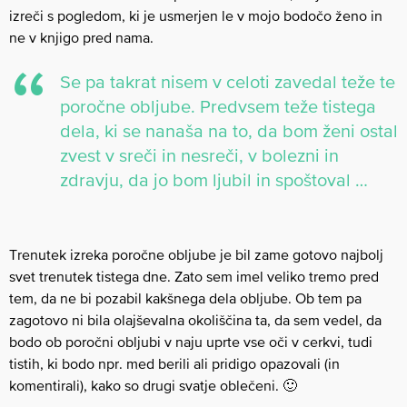
izreči s pogledom, ki je usmerjen le v mojo bodočo ženo in
ne v knjigo pred nama.
Se pa takrat nisem v celoti zavedal teže te
poročne obljube. Predvsem teže tistega
dela, ki se nanaša na to, da bom ženi ostal
zvest v sreči in nesreči, v bolezni in
zdravju, da jo bom ljubil in spoštoval …
Trenutek izreka poročne obljube je bil zame gotovo najbolj
svet trenutek tistega dne. Zato sem imel veliko tremo pred
tem, da ne bi pozabil kakšnega dela obljube. Ob tem pa
zagotovo ni bila olajševalna okoliščina ta, da sem vedel, da
bodo ob poročni obljubi v naju uprte vse oči v cerkvi, tudi
tistih, ki bodo npr. med berili ali pridigo opazovali (in
komentirali), kako so drugi svatje oblečeni. 🙂