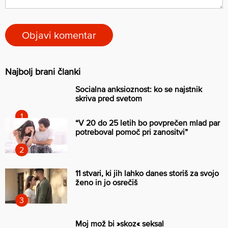
Najbolj brani članki
Socialna anksioznost: ko se najstnik
skriva pred svetom
“V 20 do 25 letih bo povprečen mlad par
potreboval pomoč pri zanositvi”
11 stvari, ki jih lahko danes storiš za svojo
ženo in jo osrečiš
Moj mož bi »skoz« seksal