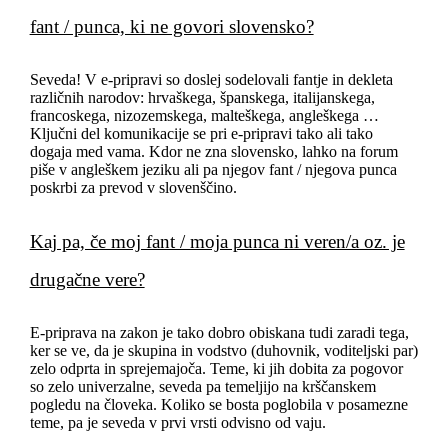
fant / punca, ki ne govori slovensko?
Seveda! V e-pripravi so doslej sodelovali fantje in dekleta
različnih narodov: hrvaškega, španskega, italijanskega,
francoskega, nizozemskega, malteškega, angleškega …
Ključni del komunikacije se pri e-pripravi tako ali tako
dogaja med vama. Kdor ne zna slovensko, lahko na forum
piše v angleškem jeziku ali pa njegov fant / njegova punca
poskrbi za prevod v slovenščino.
Kaj pa, če moj fant / moja punca ni veren/a oz. je
drugačne vere?
E-priprava na zakon je tako dobro obiskana tudi zaradi tega,
ker se ve, da je skupina in vodstvo (duhovnik, voditeljski par)
zelo odprta in sprejemajoča. Teme, ki jih dobita za pogovor
so zelo univerzalne, seveda pa temeljijo na krščanskem
pogledu na človeka. Koliko se bosta poglobila v posamezne
teme, pa je seveda v prvi vrsti odvisno od vaju.