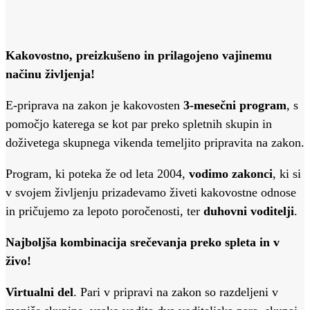
Kakovostno, preizkušeno in prilagojeno vajinemu
načinu življenja!
E-priprava na zakon je kakovosten
3-mesečni program
, s
pomočjo katerega se kot par preko spletnih skupin in
doživetega skupnega vikenda temeljito pripravita na zakon.
Program, ki poteka že od leta 2004,
vodimo zakonci
, ki si
v svojem življenju prizadevamo živeti kakovostne odnose
in pričujemo za lepoto poročenosti, ter
duhovni voditelji
.
Najboljša kombinacija srečevanja preko spleta in v
živo!
Virtualni del
. Pari v pripravi na zakon so razdeljeni v