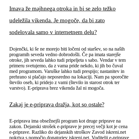
Imava že majhnega otroka in bi se zelo težko
udeležila vikenda. Je mogoče, da bi zato
sodelovala samo v internetnem delu?
Dojenčki, ki še ne morejo biti ločeni od staršev, so na naših
programih seveda vedno dobrodošli. Če pa imata starejše
otroke, jih seveda lahko tudi pripeljeta s sabo. Vendar v tem
primeru svetujemo, da z vama pride nekdo, ki jih bo čuval
med programom. Varuške lahko tudi prespijo; nastanitev in
prehrano si plačajo neposredno na lokaciji. Nam pa sporočite
število oseb, ki pridejo z vami (število in starost otrok ter
varstvo). E-priprava brez vikenda žal ni mogoča.
Zakaj je e-priprava dražja, kot so ostale?
E-priprava ima obsežnejši program kot druge priprave na
zakon. Dejanski strošek e-priprave je precej večji kot je cena
e-priprave. Razliko do dejanskih stroškov Zavod iskreni.net
pokriva s pomočjo donatorjev iskreni.net. Voditelji e-priprave