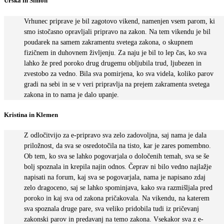
Urška in Simon
Vrhunec priprave je bil zagotovo vikend, namenjen vsem parom, ki
smo istočasno opravljali pripravo na zakon. Na tem vikendu je bil
poudarek na samem zakramentu svetega zakona, o skupnem
fizičnem in duhovnem življenju. Za naju je bil to lep čas, ko sva
lahko že pred poroko drug drugemu obljubila trud, ljubezen in
zvestobo za vedno. Bila sva pomirjena, ko sva videla, koliko parov
gradi na sebi in se v veri pripravlja na prejem zakramenta svetega
zakona in to nama je dalo upanje.
Kristina in Klemen
Z odločitvijo za e-pripravo sva zelo zadovoljna, saj nama je dala
priložnost, da sva se osredotočila na tisto, kar je zares pomembno.
Ob tem, ko sva se lahko pogovarjala o določenih temah, sva se še
bolj spoznala in krepila najin odnos. Čeprav ni bilo vedno najlažje
napisati na forum, kaj sva se pogovarjala, nama je napisano zdaj
zelo dragoceno, saj se lahko spominjava, kako sva razmišljala pred
poroko in kaj sva od zakona pričakovala. Na vikendu, na katerem
sva spoznala druge pare, sva veliko pridobila tudi iz pričevanj
zakonski parov in predavanj na temo zakona. Vsekakor sva z e-