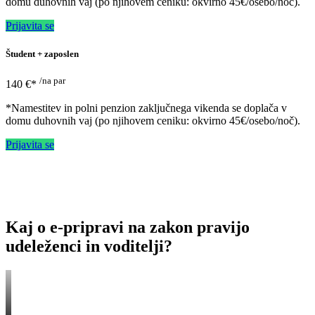
domu duhovnih vaj (po njihovem ceniku: okvirno 45€/osebo/noč).
Prijavita se
Študent + zaposlen
/na par
140 €*
*Namestitev in polni penzion zaključnega vikenda se doplača v
domu duhovnih vaj (po njihovem ceniku: okvirno 45€/osebo/noč).
Prijavita se
Kaj o e-pripravi na zakon pravijo
udeleženci in voditelji?