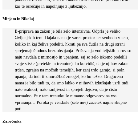
kar te osrečuje in napolnjuje z ljubeznijo.
Mirjam in Nikolaj
E-priprava na zakon je bila zelo intenzivna. Odprla je veliko
življenjskih tem. Dajala nama je varen prostor ter svobodo v tem,
koliko in kaj želiva podeliti, hkrati pa sva čutila na drugi strani
sprejemajoč odnos brez obsojanja. Pričevanja voditeljskih parov so
naju navdala z mirnostjo in upanjem, saj so zelo iskreno podelili
svoje stiske (pretekle in trenutne). In ko vidiš, da je njihov zakon
trden, zgrajen na močnih temeljih, ker zanj trdo garajo, si poln
upanja, da tudi ti zmoreš/boš zmogel, ko bo težko. Dragoceno
nama je bilo tudi to, da smo lahko v njihovih izkušnjah uzrli tudi
našo realnost, našo ranljivost in sprejeli dejstvo, da je čisto
normalno, če v tem trenutku še nimamo odgovorov na vsa
vprašanja… Poroka je vendarle (šele nov) začetek najine skupne
poti.
Zaročenka