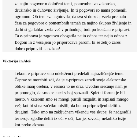
za najin pogovor o določeni temi, pomembni za zakonsko,
družinsko in duhovno življenje. In ti pogovori so nama pomenili
ogromno. Ob tem sva ugotovila, da sva si do zdaj vzela premalo
časa za pogovore o pomembnih temah za najino skupno življenje in
da bi si ga lahko vzela več v prihodnje, tudi po končani e-pripravi.
Ta e-priprava je zagotovo obogatila najin odnos ter najin odnos z
Bogom in z veseljem jo priporočava parom, ki se želijo zares
dobro pripraviti na zakon!
Viktorija in Aleš
Tekom e-priprave smo udeleženci predelali najrazličnejše teme.
Čeprav se morebiti zdi, da je e-priprava zaradi svoje elektronske
oblike manj osebna, v resnici to ne drži. Uvodno srečanje nam je
pripomoglo, da smo se med seboj spoznali. Spletni forum je bil
mesto, v katerem smo se mnogi pustili razgaliti in zapisati mnogo
več, kot bi si na začetku mislili, da bomo pripravljeni deliti z
drugimi. Tako smo na zaključnem vikendu vse skupaj še nadgradili
ter svoje zgodbe delili iz oči v oči, kar je, seveda, nekoliko težje
kot preko ekrana.