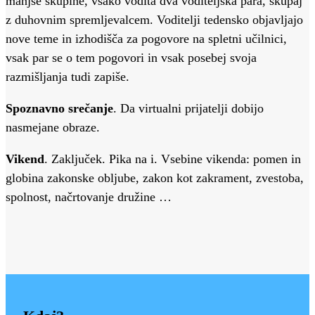
manjše skupine, vsako vodita dva voditeljska para, skupaj
z duhovnim spremljevalcem. Voditelji tedensko objavljajo
nove teme in izhodišča za pogovore na spletni učilnici,
vsak par se o tem pogovori in vsak posebej svoja
razmišljanja tudi zapiše.
Spoznavno srečanje
. Da virtualni prijatelji dobijo
nasmejane obraze.
Vikend
. Zaključek. Pika na i. Vsebine vikenda: pomen in
globina zakonske obljube, zakon kot zakrament, zvestoba,
spolnost, načrtovanje družine …