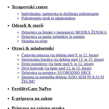
Terapevtski center
Individualna, partnerska in družinska psihoterapija
Psihoterapija otrok in mladostnikov
Odrasli & starši
Delavnica za ženske v menopavzi: MODRA ŽENSKA
Delavnica za mame najstnikov in najstnic
Skupina za očete
Otroci & mladostniki
Čudovita princesa (za dekleta med 9. in 12. letom)
Skrivnostna lepotica (za dekleta med 13. in 15. letom)
Drzni pustolovec (za fante med 9. in 12. letom)
Divji bojevnik (za fante med 12. in 15. letom)
Delavnica za najstnice: SVOBODNO SRCE
Skupina za najstniška dekleta: KDO SEM IN KAJ SI
ŽELIM?
FertilityCare NaPro
E-priprava na zakon
Priprava na rojstvo otroka