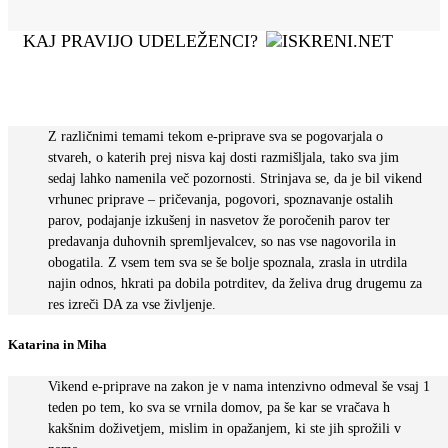
KAJ PRAVIJO UDELEŽENCI?
Z različnimi temami tekom e-priprave sva se pogovarjala o
stvareh, o katerih prej nisva kaj dosti razmišljala, tako sva jim
sedaj lahko namenila več pozornosti. Strinjava se, da je bil vikend
vrhunec priprave – pričevanja, pogovori, spoznavanje ostalih
parov, podajanje izkušenj in nasvetov že poročenih parov ter
predavanja duhovnih spremljevalcev, so nas vse nagovorila in
obogatila. Z vsem tem sva se še bolje spoznala, zrasla in utrdila
najin odnos, hkrati pa dobila potrditev, da želiva drug drugemu za
res izreči DA za vse življenje.
Katarina in Miha
Vikend e-priprave na zakon je v nama intenzivno odmeval še vsaj 1
teden po tem, ko sva se vrnila domov, pa še kar se vračava h
kakšnim doživetjem, mislim in opažanjem, ki ste jih sprožili v