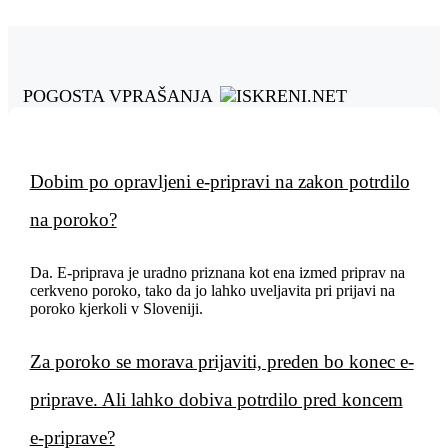
POGOSTA VPRAŠANJA
Dobim po opravljeni e-pripravi na zakon potrdilo
na poroko?
Da. E-priprava je uradno priznana kot ena izmed priprav na
cerkveno poroko, tako da jo lahko uveljavita pri prijavi na
poroko kjerkoli v Sloveniji.
Za poroko se morava prijaviti, preden bo konec e-
priprave. Ali lahko dobiva potrdilo pred koncem
e-priprave?