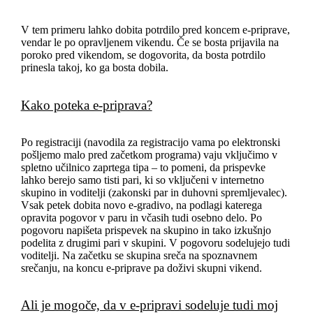
V tem primeru lahko dobita potrdilo pred koncem e-priprave,
vendar le po opravljenem vikendu. Če se bosta prijavila na
poroko pred vikendom, se dogovorita, da bosta potrdilo
prinesla takoj, ko ga bosta dobila.
Kako poteka e-priprava?
Po registraciji (navodila za registracijo vama po elektronski
pošljemo malo pred začetkom programa) vaju vključimo v
spletno učilnico zaprtega tipa – to pomeni, da prispevke
lahko berejo samo tisti pari, ki so vključeni v internetno
skupino in voditelji (zakonski par in duhovni spremljevalec).
Vsak petek dobita novo e-gradivo, na podlagi katerega
opravita pogovor v paru in včasih tudi osebno delo. Po
pogovoru napišeta prispevek na skupino in tako izkušnjo
podelita z drugimi pari v skupini. V pogovoru sodelujejo tudi
voditelji. Na začetku se skupina sreča na spoznavnem
srečanju, na koncu e-priprave pa doživi skupni vikend.
Ali je mogoče, da v e-pripravi sodeluje tudi moj