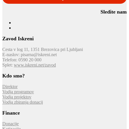
Sledite nam
Zavod Iskreni
Cesta v log 11, 1351 Brezovica pri Ljubljani
E-naslov:
pisarna@iskreni.net
Telefon: 0590 20 000
Splet:
www.iskreni.net/zavod
Kdo smo?
Direktor
Vodja programov
Vodja projektov
Vodja zbiranja donacij
Finance
Donacije
Kotizacije