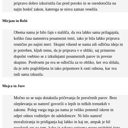
pripravo dobro izkoristila čas pred poroko in se osredotočila na
najin bodoč zakon, katerega se nisva zaman veselila.
Mirjam in Robi
Obema nama je bilo fajn s stališča, da sva lahko sama prilagajala,
koliko časa nameniva posamezni temi, tako je bila lahko priprava
resnično po najini meri. Skupni vikend se nama zdi odlična ideja in
je potreben, kljub temu, da je priprava v e obliki, saj primerno
dopolni vsebino se z izkušnjami posameznih parov in poveze
skupino. Predvsem pa sva se odločila za to obliko, ker sva slišala,
da je zelo poglobljena in tako pripomore k rasti odnosa, kar sva
tudi sama izkusila.
Mojca in Jure
Močno so se naju dotaknila pričevanja že poročenih parov. Brez
olepševanja so namreč govorili o lepih in težkih trenutkih v
zakonu. Poleg vsega tega pa nama je veliko pomenil iskren in
odprt odnos voditeljev do udeležencev. Ni bilo namreč
moraliziranja in pridiganja kaj lahko in kaj ne, ampak je bil
poudarek res na tem, kako iz zakona oziroma zveze pridobiti tisto