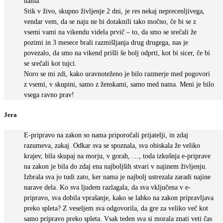
nama.
Stik v živo, skupno življenje 2 dni, je res nekaj neprecenljivega,
vendar vem, da se naju ne bi dotaknili tako močno, če bi se z
vsemi vami na vikendu videla prvič – to, da smo se srečali že
pozimi in 3 mesece brali razmišljanja drug drugega, nas je
povezalo, da smo na vikend prišli še bolj odprti, kot bi sicer, če bi
se srečali kot tujci.
Noro se mi zdi, kako uravnoteženo je bilo razmerje med pogovori
z vsemi, v skupini, samo z ženskami, samo med nama. Meni je bilo
vsega ravno prav!
Jera
E-pripravo na zakon so nama priporočali prijatelji, in zdaj
razumeva, zakaj. Odkar sva se spoznala, sva obiskala že veliko
krajev, bila skupaj na morju, v gorah, …, toda izkušnja e-priprave
na zakon je bila do zdaj ena najboljših stvari v najinem življenju.
Izbrala sva jo tudi zato, ker nama je najbolj ustrezala zaradi najine
narave dela. Ko sva ljudem razlagala, da sva vključena v e-
pripravo, sva dobila vprašanje, kako se lahko na zakon pripravljava
preko spleta? Z veseljem sva odgovorila, da gre za veliko več kot
samo pripravo preko spleta. Vsak teden sva si morala znati veti čas