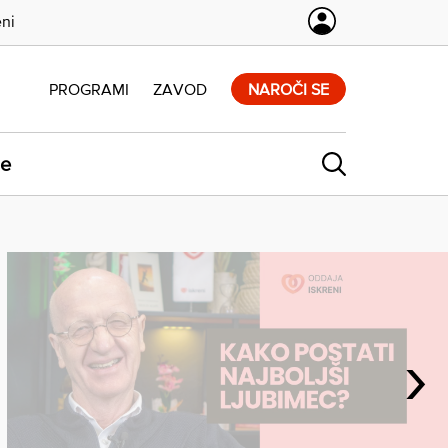
eni
PROGRAMI
ZAVOD
NAROČI SE
ne
›