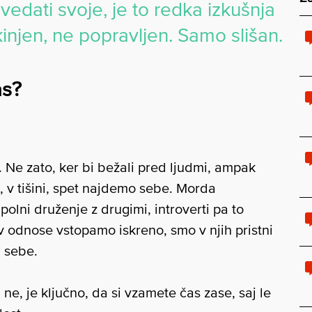
ovedati svoje, je to redka izkušnja
ekinjen, ne popravljen. Samo slišan.
as?
 Ne zato, ker bi bežali pred ljudmi, ampak
, v tišini, spet najdemo sebe. Morda
apolni druženje z drugimi, introverti pa to
v odnose vstopamo iskreno, smo v njih pristni
a sebe.
i ne, je ključno, da si vzamete čas zase, saj le