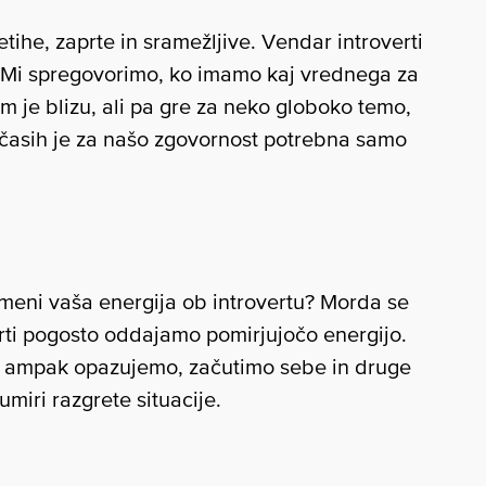
etihe, zaprte in sramežljive. Vendar introverti
o. Mi spregovorimo, ko imamo kaj vrednega za
m je blizu, ali pa gre za neko globoko temo,
Včasih je za našo zgovornost potrebna samo
remeni vaša energija ob introvertu? Morda se
verti pogosto oddajamo pomirjujočo energijo.
, ampak opazujemo, začutimo sebe in druge
miri razgrete situacije.