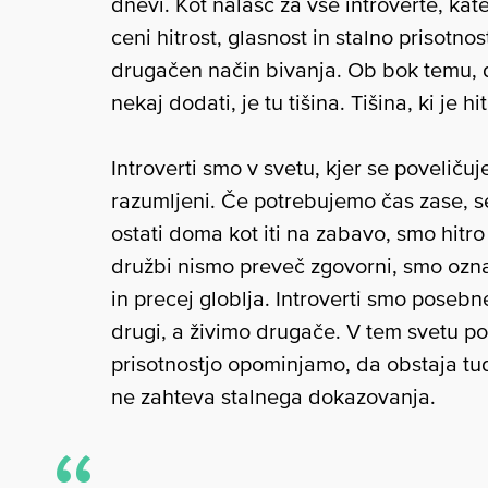
dnevi. Kot nalašč za vse introverte, kat
ceni hitrost, glasnost in stalno prisotno
drugačen način bivanja. Ob bok temu, da
nekaj dodati, je tu tišina. Tišina, ki je 
Introverti smo v svetu, kjer se poveliču
razumljeni. Če potrebujemo čas zase, s
ostati doma kot iti na zabavo, smo hitro
družbi nismo preveč zgovorni, smo označ
in precej globlja. Introverti smo posebn
drugi, a živimo drugače. V tem svetu po
prisotnostjo opominjamo, da obstaja tudi
ne zahteva stalnega dokazovanja.