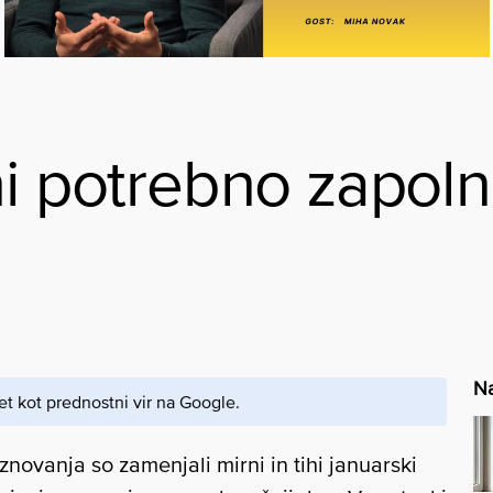
ni potrebno zapoln
Na
et kot prednostni vir na Google.
novanja so zamenjali mirni in tihi januarski