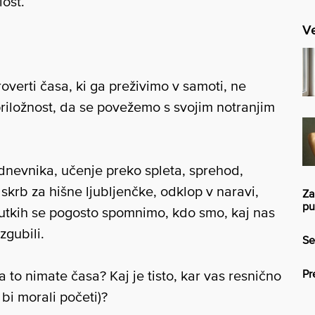
lost.
Ve
roverti časa, ki ga preživimo v samoti, ne
iložnost, da se povežemo s svojim notranjim
dnevnika, učenje preko spleta, sprehod,
, skrb za hišne ljubljenčke, odklop v naravi,
Za
pu
enutkih se pogosto spomnimo, kdo smo, kaj nas
zgubili.
Se
Pr
a to nimate časa? Kaj je tisto, kar vas resnično
 bi morali početi)?