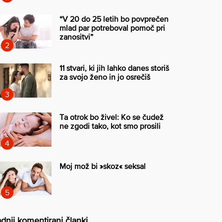
“V 20 do 25 letih bo povprečen
mlad par potreboval pomoč pri
zanositvi”
11 stvari, ki jih lahko danes storiš
za svojo ženo in jo osrečiš
Ta otrok bo živel: Ko se čudež
ne zgodi tako, kot smo prosili
Moj mož bi »skoz« seksal
dnji komentirani članki