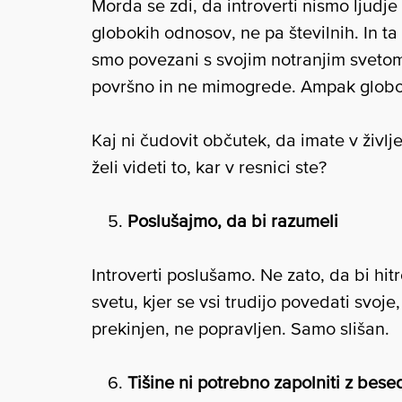
Morda se zdi, da introverti nismo ljudje 
globokih odnosov, ne pa številnih. In t
smo povezani s svojim notranjim svetom,
površno in ne mimogrede. Ampak globok
Kaj ni čudovit občutek, da imate v življ
želi videti to, kar v resnici ste?
Poslušajmo, da bi razumeli
Introverti poslušamo. Ne zato, da bi hit
svetu, kjer se vsi trudijo povedati svoje,
prekinjen, ne popravljen. Samo slišan.
Tišine ni potrebno zapolniti z bes