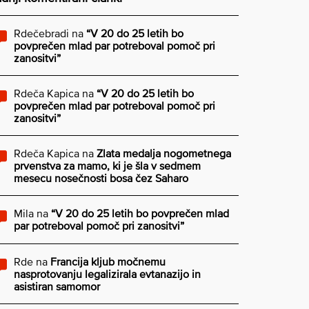
Rdečebradi
na
“V 20 do 25 letih bo
povprečen mlad par potreboval pomoč pri
zanositvi”
Rdeča Kapica
na
“V 20 do 25 letih bo
povprečen mlad par potreboval pomoč pri
zanositvi”
Rdeča Kapica
na
Zlata medalja nogometnega
prvenstva za mamo, ki je šla v sedmem
mesecu nosečnosti bosa čez Saharo
Mila
na
“V 20 do 25 letih bo povprečen mlad
par potreboval pomoč pri zanositvi”
Rde
na
Francija kljub močnemu
nasprotovanju legalizirala evtanazijo in
asistiran samomor