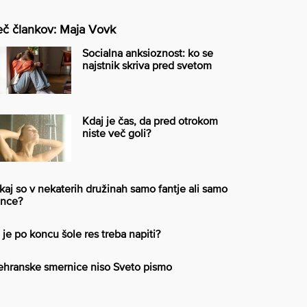
č člankov: Maja Vovk
Socialna anksioznost: ko se
najstnik skriva pred svetom
Kdaj je čas, da pred otrokom
niste več goli?
kaj so v nekaterih družinah samo fantje ali samo
nce?
 je po koncu šole res treba napiti?
ehranske smernice niso Sveto pismo