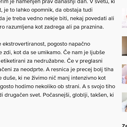
erim je namenjen prav današnji dan. V svetu, ki
st, je to lahko opomnik, da obstaja tudi
 je treba vedno nekje biti, nekaj povedati ali
hitro razumljena kot zadrega ali pa praznina.
je ekstrovertiranost, pogosto napačno
e zdi, kot da se umikamo. Če nam je ljubše
 etiketirani za nedružabne. Če v preglasni
eni za neodprte. A resnica je precej bolj tiha
e duše, ki ne živimo nič manj intenzivno kot
gosto hodimo nekoliko ob strani. A s svojo tiho
 drugačen svet. Počasnejši, globlji, takšen, ki
Za