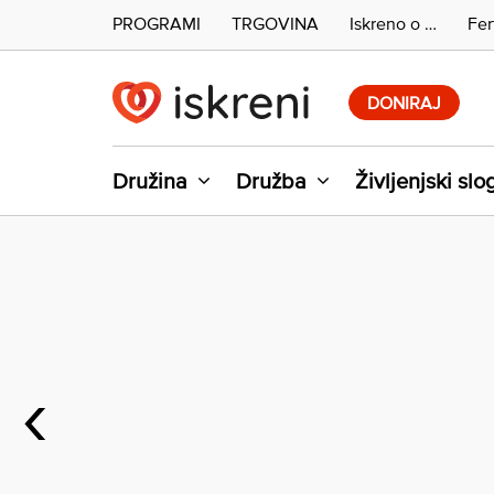
PROGRAMI
TRGOVINA
Iskreno o …
Fer
Skip
to
DONIRAJ
content
Družina
Družba
Življenjski slo
‹