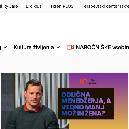
tilityCare
E-ciklus
IskreniPLUS
Terapevtski center Iskr
g
Kultura življenja
NAROČNIŠKE vsebi