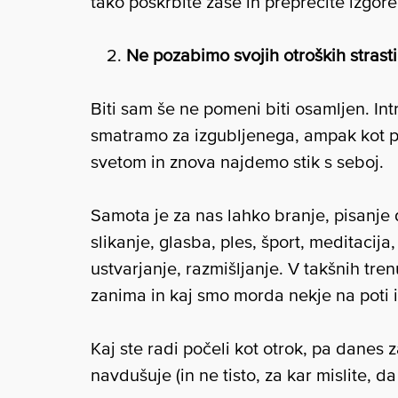
tako poskrbite zase in preprečite izgore
Ne pozabimo svojih otroških strasti
Biti sam še ne pomeni biti osamljen. Int
smatramo za izgubljenega, ampak kot pr
svetom in znova najdemo stik s seboj.
Samota je za nas lahko branje, pisanje 
slikanje, glasba, ples, šport, meditacija
ustvarjanje, razmišljanje. V takšnih tr
zanima in kaj smo morda nekje na poti i
Kaj ste radi počeli kot otrok, pa danes z
navdušuje (in ne tisto, za kar mislite, da