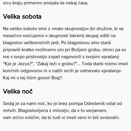
srcu kraju primerno smejala še nekaj časa.
Velika sobota
Na veliko soboto smo z »malo skupnostjo« (tri družine, ki se
mesečno srečujemo v skupnosti Iskreni) skupaj odšli na
blagoslov velikonočnih jedi. Po blagoslovu smo starši
pripravili kratko molitveno uro pri Božjem grobu, otroci pa so
me s svojo pristnostjo zopet nagovorili s svojimi vprašanji
“Kje je Jezus?”, “Zakaj leži v grobu?”… Toda starši nismo imeli
končnih odgovorov in v naših srcih je odmevalo vprašanje:
Kaj mi v tej tišini govori Bog?.
Velika noč
Sedaj je za nami noč, ko je brez pompa Odrešenik vstal od
mrtvih. Blagoslovljena z milostjo, da v to verjamem,
vam srčno voščim, da bi tudi vi imeli vero in bili svobodni.