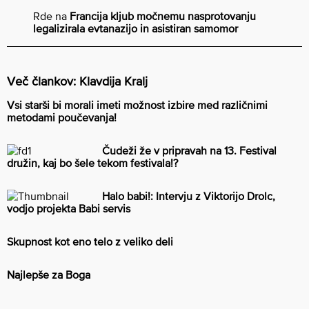
Rde
na
Francija kljub močnemu nasprotovanju
legalizirala evtanazijo in asistiran samomor
Več člankov: Klavdija Kralj
Vsi starši bi morali imeti možnost izbire med različnimi
metodami poučevanja!
Čudeži že v pripravah na 13. Festival
družin, kaj bo šele tekom festivala!?
Halo babi!: Intervju z Viktorijo Drolc,
vodjo projekta Babi servis
Skupnost kot eno telo z veliko deli
Najlepše za Boga