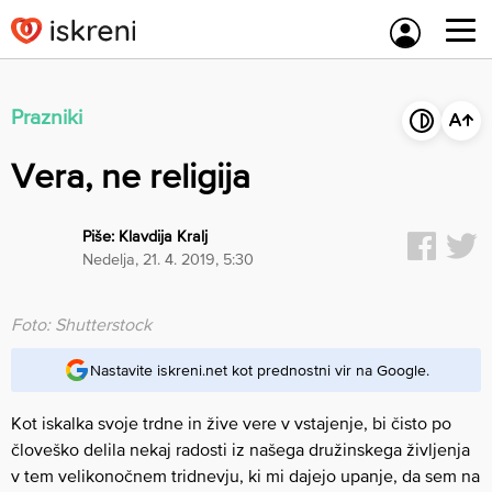
Skip
to
content
Prazniki
Vera, ne religija
Piše:
Klavdija Kralj
nedelja, 21. 4. 2019, 5:30
Foto: Shutterstock
Nastavite iskreni.net kot prednostni vir na Google.
Kot iskalka svoje trdne in žive vere v vstajenje, bi čisto po
človeško delila nekaj radosti iz našega družinskega življenja
v tem velikonočnem tridnevju, ki mi dajejo upanje, da sem na