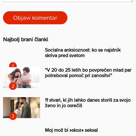
Najbolj brani članki
Socialna anksioznost: ko se najstnik
skriva pred svetom
“V 20 do 25 letih bo povprečen mlad par
potreboval pomoč pri zanositvi”
11 stvari, ki jih lahko danes storiš za svojo
ženo in jo osrečiš
Moj mož bi »skoz« seksal