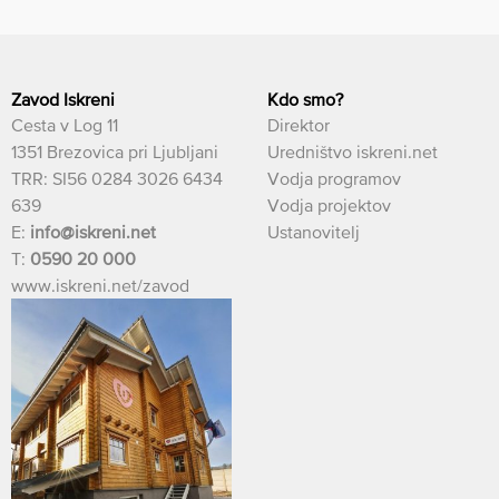
Zavod Iskreni
Kdo smo?
Cesta v Log 11
Direktor
1351 Brezovica pri Ljubljani
Uredništvo iskreni.net
TRR: SI56 0284 3026 6434
Vodja programov
639
Vodja projektov
E:
info@iskreni.net
Ustanovitelj
T:
0590 20 000
www.iskreni.net/zavod