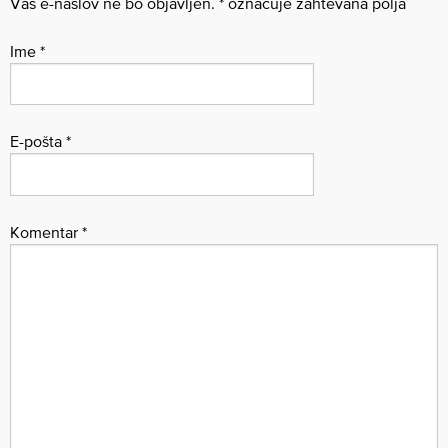
Vaš e-naslov ne bo objavljen.
*
označuje zahtevana polja
Ime
*
E-pošta
*
Komentar
*