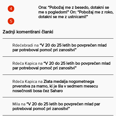
Ona: “Pobožaj me z besedo, dotakni se
me s pogledom!” On: “Pobožaj me z roko,
dotakni se me z ustnicami!”
Zadnji komentirani članki
Rdečebradi
na
“V 20 do 25 letih bo povprečen mlad
par potreboval pomoč pri zanositvi”
Rdeča Kapica
na
“V 20 do 25 letih bo povprečen mlad
par potreboval pomoč pri zanositvi”
Rdeča Kapica
na
Zlata medalja nogometnega
prvenstva za mamo, ki je šla v sedmem mesecu
nosečnosti bosa čez Saharo
Mila
na
“V 20 do 25 letih bo povprečen mlad par
potreboval pomoč pri zanositvi”