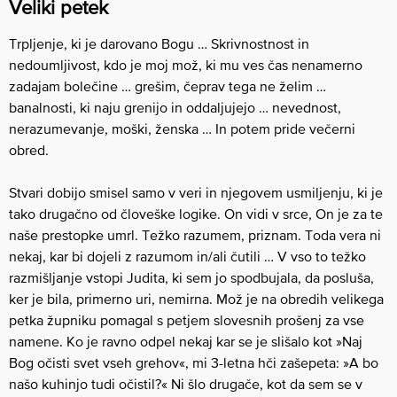
Veliki petek
Trpljenje, ki je darovano Bogu … Skrivnostnost in
nedoumljivost, kdo je moj mož, ki mu ves čas nenamerno
zadajam bolečine … grešim, čeprav tega ne želim …
banalnosti, ki naju grenijo in oddaljujejo … nevednost,
nerazumevanje, moški, ženska … In potem pride večerni
obred.
Stvari dobijo smisel samo v veri in njegovem usmiljenju, ki je
tako drugačno od človeške logike. On vidi v srce, On je za te
naše prestopke umrl. Težko razumem, priznam. Toda vera ni
nekaj, kar bi dojeli z razumom in/ali čutili … V vso to težko
razmišljanje vstopi Judita, ki sem jo spodbujala, da posluša,
ker je bila, primerno uri, nemirna. Mož je na obredih velikega
petka župniku pomagal s petjem slovesnih prošenj za vse
namene. Ko je ravno odpel nekaj kar se je slišalo kot »Naj
Bog očisti svet vseh grehov«, mi 3-letna hči zašepeta: »A bo
našo kuhinjo tudi očistil?« Ni šlo drugače, kot da sem se v