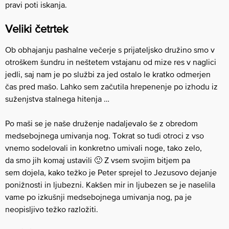
pravi poti iskanja.
Veliki četrtek
Ob obhajanju pashalne večerje s prijateljsko družino smo v
otroškem šundru in neštetem vstajanu od mize res v naglici
jedli, saj nam je po službi za jed ostalo le kratko odmerjen
čas pred mašo. Lahko sem začutila hrepenenje po izhodu iz
suženjstva stalnega hitenja …
Po maši se je naše druženje nadaljevalo še z obredom
medsebojnega umivanja nog. Tokrat so tudi otroci z vso
vnemo sodelovali in konkretno umivali noge, tako zelo,
da smo jih komaj ustavili 🙂 Z vsem svojim bitjem pa
sem dojela, kako težko je Peter sprejel to Jezusovo dejanje
ponižnosti in ljubezni. Kakšen mir in ljubezen se je naselila
vame po izkušnji medsebojnega umivanja nog, pa je
neopisljivo težko razložiti.