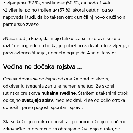
življenjem« (87 %), »rastlinica« (50 %), da bodo živeli
»življenje, polno trpljenja« (57 %), skoraj četrtini pa so
napovedali tudi, da bo takšen otrok
uničil
njihovo družino ali
partnersko zvezo.
»Naša študija kaže, da imajo lahko starši in zdravniki zelo
različne poglede na to, kaj je potrebno za kvaliteto življenja,«
pravi avtorica študije, neonatologinja dr. Annie Janvier.
Večina ne dočaka rojstva …
Oba sindroma se običajno odkrije že pred rojstvom,
odkrivanju tveganja zanju je namenjena tudi že skoraj
rutinska preiskava
nuhalne svetline
. Staršem s takšnimi otroki
običajno
svetujejo splav
, med redkimi, ki se odločijo otroka
donositi, pa so pogosti spontani splavi.
Starši, ki želijo otroka donositi ali po porodu želijo določene
zdravniške intervencije za ohranjanje življenja otroka, se