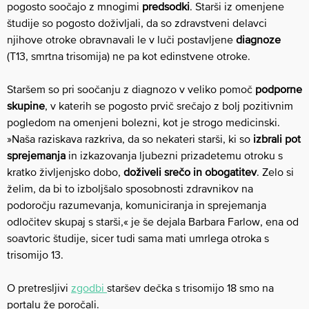
pogosto soočajo z mnogimi
predsodki
. Starši iz omenjene
študije so pogosto doživljali, da so zdravstveni delavci
njihove otroke obravnavali le v luči postavljene
diagnoze
(T13, smrtna trisomija) ne pa kot edinstvene otroke.
Staršem so pri soočanju z diagnozo v veliko pomoč
podporne
skupine
, v katerih se pogosto prvič srečajo z bolj pozitivnim
pogledom na omenjeni bolezni, kot je strogo medicinski.
»Naša raziskava razkriva, da so nekateri starši, ki so
izbrali pot
sprejemanja
in izkazovanja ljubezni prizadetemu otroku s
kratko življenjsko dobo,
doživeli srečo in obogatitev
. Zelo si
želim, da bi to izboljšalo sposobnosti zdravnikov na
podoročju razumevanja, komuniciranja in sprejemanja
odločitev skupaj s starši,« je še dejala Barbara Farlow, ena od
soavtoric študije, sicer tudi sama mati umrlega otroka s
trisomijo 13.
O pretresljivi
zgodbi
staršev dečka s trisomijo 18 smo na
portalu že poročali.