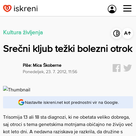
Skip
to
content
Kultura življenja
Srečni kljub težki bolezni otrok
Piše:
Mica Škoberne
ponedeljek, 23. 7. 2012, 11:56
Nastavite iskreni.net kot prednostni vir na Google.
Trisomija 13 ali 18 sta diagnozi, ki ne obetata veliko dobrega,
saj otroci s tema genetskima motnjama običajno ne živijo več
kot leto dni. A nedavna raziskava je razkrila, da družine s