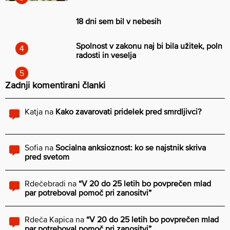
18 dni sem bil v nebesih
Spolnost v zakonu naj bi bila užitek, poln
radosti in veselja
Zadnji komentirani članki
Katja
na
Kako zavarovati pridelek pred smrdljivci?
Sofia
na
Socialna anksioznost: ko se najstnik skriva
pred svetom
Rdečebradi
na
“V 20 do 25 letih bo povprečen mlad
par potreboval pomoč pri zanositvi”
Rdeča Kapica
na
“V 20 do 25 letih bo povprečen mlad
par potreboval pomoč pri zanositvi”