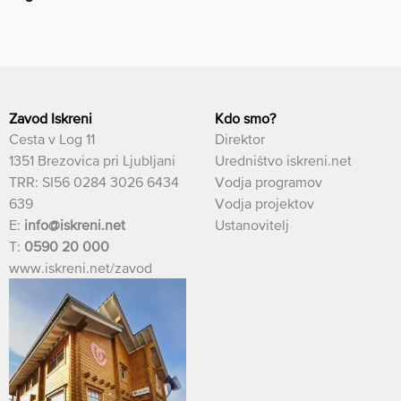
Zavod Iskreni
Kdo smo?
Cesta v Log 11
Direktor
1351 Brezovica pri Ljubljani
Uredništvo iskreni.net
TRR: SI56 0284 3026 6434
Vodja programov
639
Vodja projektov
E:
info@iskreni.net
Ustanovitelj
T:
0590 20 000
www.iskreni.net/zavod