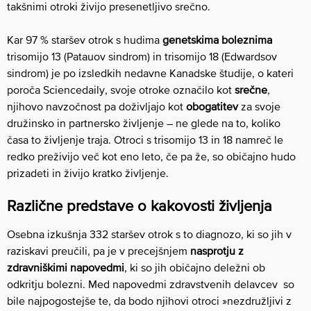
takšnimi otroki živijo presenetljivo srečno.
Kar 97 % staršev otrok s hudima
genetskima boleznima
trisomijo 13 (Patauov sindrom) in trisomijo 18 (Edwardsov
sindrom) je po izsledkih nedavne Kanadske študije, o kateri
poroča Sciencedaily, svoje otroke označilo kot
srečne
,
njihovo navzočnost pa doživljajo kot
obogatitev
za svoje
družinsko in partnersko življenje – ne glede na to, koliko
časa to življenje traja. Otroci s trisomijo 13 in 18 namreč le
redko preživijo več kot eno leto, če pa že, so običajno hudo
prizadeti in živijo kratko življenje.
Različne predstave o kakovosti življenja
Osebna izkušnja 332 staršev otrok s to diagnozo, ki so jih v
raziskavi preučili, pa je v precejšnjem
nasprotju z
zdravniškimi napovedmi
, ki so jih običajno deležni ob
odkritju bolezni. Med napovedmi zdravstvenih delavcev so
bile najpogostejše te, da bodo njihovi otroci »nezdružljivi z