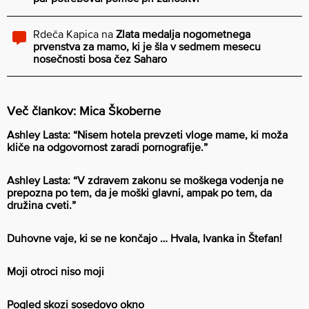
Rdeča Kapica
na
Zlata medalja nogometnega
prvenstva za mamo, ki je šla v sedmem mesecu
nosečnosti bosa čez Saharo
Več člankov: Mica Škoberne
Ashley Lasta: “Nisem hotela prevzeti vloge mame, ki moža
kliče na odgovornost zaradi pornografije.”
Ashley Lasta: “V zdravem zakonu se moškega vodenja ne
prepozna po tem, da je moški glavni, ampak po tem, da
družina cveti.”
Duhovne vaje, ki se ne končajo … Hvala, Ivanka in Štefan!
Moji otroci niso moji
Pogled skozi sosedovo okno