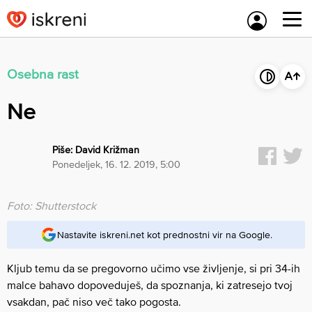
Skip
to
content
Osebna rast
Ne
Piše:
David Križman
ponedeljek, 16. 12. 2019, 5:00
Foto: Shutterstock
Nastavite iskreni.net kot prednostni vir na Google.
Kljub temu da se pregovorno učimo vse življenje, si pri 34-ih
malce bahavo dopoveduješ, da spoznanja, ki zatresejo tvoj
vsakdan, pač niso več tako pogosta.