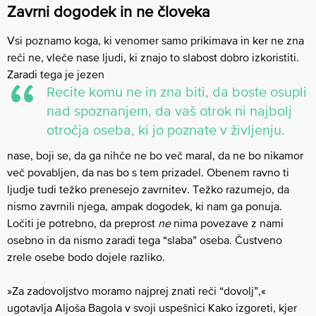
Zavrni dogodek in ne človeka
Vsi poznamo koga, ki venomer samo prikimava in ker ne zna
reči ne, vleče nase ljudi, ki znajo to slabost dobro izkoristiti.
Zaradi tega je jezen
Recite komu ne in zna biti, da boste osupli
nad spoznanjem, da vaš otrok ni najbolj
otročja oseba, ki jo poznate v življenju.
nase, boji se, da ga nihče ne bo več maral, da ne bo nikamor
več povabljen, da nas bo s tem prizadel. Obenem ravno ti
ljudje tudi težko prenesejo zavrnitev. Težko razumejo, da
nismo zavrnili njega, ampak dogodek, ki nam ga ponuja.
Ločiti je potrebno, da preprost
ne
nima povezave z nami
osebno in da nismo zaradi tega “slaba” oseba. Čustveno
zrele osebe bodo dojele razliko.
»Za zadovoljstvo moramo najprej znati reči “dovolj”,«
ugotavlja Aljoša Bagola v svoji uspešnici Kako izgoreti, kjer