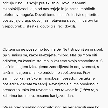
pričuje o boju s svojo preizkušnjo. Dovolj nenehni
razpoložljivosti, ki jo od nas terjajo in je zaradi mobilnih
telefonov mogoča. Dovolj temu, da našo lestvico prioritet
postavljajo drugi, dovolj razmetavanju s svojimi darovi kar
vsepovprek … skratka, dovoliti si reči dovolj.
Ob tem pa ne pozabimo tudi na
da
. Ne tisti ponižen in šibek
da
, v smislu da, kakor ukazujete, milord. Naš
da
mora biti
odločen, za katerim stojimo in kažemo svojo stanovitnost. S
takšnim da-jem izkazujemo zanesljivost in odgovornost, s
takšnim da-jem si lahko pridobimo spoštovanje. Prav
zanimivo, kajne? Skoraj mimobežni besedici, pa takšne
posledice vlečeta za seboj. Ravnajmo z njima previdno in
preudarno, tako kot ravnamo z
rad te imam
in
ljubim te
, s
katerima tudi ne raztresamo kar tjavendan.
*Pa še prav posebno opozorilo: po vsej verjetnosti vam bo