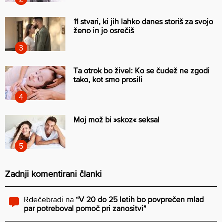
11 stvari, ki jih lahko danes storiš za svojo
ženo in jo osrečiš
Ta otrok bo živel: Ko se čudež ne zgodi
tako, kot smo prosili
Moj mož bi »skoz« seksal
Zadnji komentirani članki
Rdečebradi
na
“V 20 do 25 letih bo povprečen mlad
par potreboval pomoč pri zanositvi”