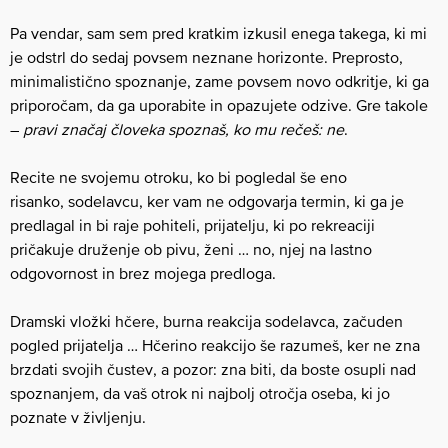
Pa vendar, sam sem pred kratkim izkusil enega takega, ki mi
je odstrl do sedaj povsem neznane horizonte. Preprosto,
minimalistično spoznanje, zame povsem novo odkritje, ki ga
priporočam, da ga uporabite in opazujete odzive. Gre takole
–
pravi značaj človeka spoznaš, ko mu rečeš: ne
.
Recite ne svojemu otroku, ko bi pogledal še eno
risanko, sodelavcu, ker vam ne odgovarja termin, ki ga je
predlagal in bi raje pohiteli, prijatelju, ki po rekreaciji
pričakuje druženje ob pivu, ženi … no, njej na lastno
odgovornost in brez mojega predloga.
Dramski vložki hčere, burna reakcija sodelavca, začuden
pogled prijatelja … Hčerino reakcijo še razumeš, ker ne zna
brzdati svojih čustev, a pozor: zna biti, da boste osupli nad
spoznanjem, da vaš otrok ni najbolj otročja oseba, ki jo
poznate v življenju.