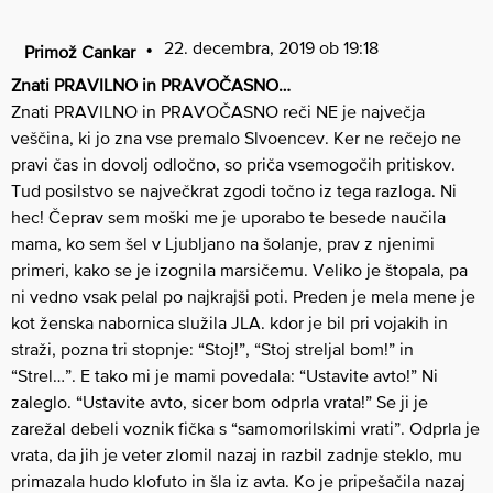
22. decembra, 2019 ob 19:18
Primož Cankar
Znati PRAVILNO in PRAVOČASNO…
Znati PRAVILNO in PRAVOČASNO reči NE je največja
veščina, ki jo zna vse premalo Slvoencev. Ker ne rečejo ne
pravi čas in dovolj odločno, so priča vsemogočih pritiskov.
Tud posilstvo se največkrat zgodi točno iz tega razloga. Ni
hec! Čeprav sem moški me je uporabo te besede naučila
mama, ko sem šel v Ljubljano na šolanje, prav z njenimi
primeri, kako se je izognila marsičemu. Veliko je štopala, pa
ni vedno vsak pelal po najkrajši poti. Preden je mela mene je
kot ženska nabornica služila JLA. kdor je bil pri vojakih in
straži, pozna tri stopnje: “Stoj!”, “Stoj streljal bom!” in
“Strel…”. E tako mi je mami povedala: “Ustavite avto!” Ni
zaleglo. “Ustavite avto, sicer bom odprla vrata!” Se ji je
zarežal debeli voznik fička s “samomorilskimi vrati”. Odprla je
vrata, da jih je veter zlomil nazaj in razbil zadnje steklo, mu
primazala hudo klofuto in šla iz avta. Ko je pripešačila nazaj