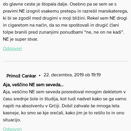
do glavne ceste je štopala dalje. Osebno pa se sem se s
pravimi NE izognil vsakemu pretepu in razrešil marsikaterega,
ki bi se zgodil med drugimi v moji bližini. Rekel sem NE drogi
in cigaretom na način, da so me spoštovali in drugič člani
tolpe branili pred zunanjimi ponudbami “ne, ne on ne kadi”.
NE je super stvar.
Odgovori
22. decembra, 2019 ob 19:19
Primož Cankar
Aja, veščino NE sem seveda…
Aja, veščino NE sem seveda posredoval mnogim dekletom v
času srednje šole in študija, kot tudi nadvet kako se ga varno
napiti na absolventu v Grčiji. Dobil zahvale še mnoga leta
kasneje, ko smo se kje srečali, kako jim je to rešilo to in ono
situacijo.
Odgovori