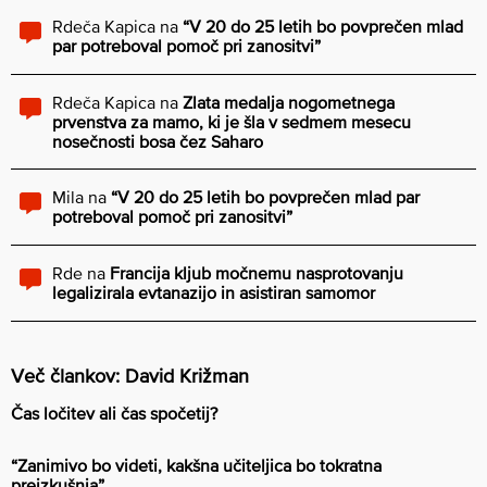
Rdeča Kapica
na
“V 20 do 25 letih bo povprečen mlad
par potreboval pomoč pri zanositvi”
Rdeča Kapica
na
Zlata medalja nogometnega
prvenstva za mamo, ki je šla v sedmem mesecu
nosečnosti bosa čez Saharo
Mila
na
“V 20 do 25 letih bo povprečen mlad par
potreboval pomoč pri zanositvi”
Rde
na
Francija kljub močnemu nasprotovanju
legalizirala evtanazijo in asistiran samomor
Več člankov: David Križman
Čas ločitev ali čas spočetij?
“Zanimivo bo videti, kakšna učiteljica bo tokratna
preizkušnja”