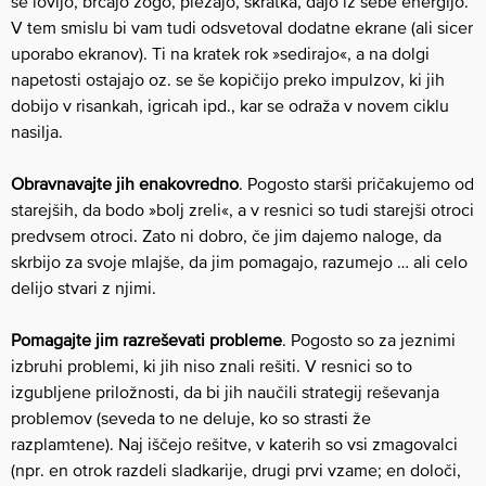
se lovijo, brcajo žogo, plezajo, skratka, dajo iz sebe energijo.
V tem smislu bi vam tudi odsvetoval dodatne ekrane (ali sicer
uporabo ekranov). Ti na kratek rok »sedirajo«, a na dolgi
napetosti ostajajo oz. se še kopičijo preko impulzov, ki jih
dobijo v risankah, igricah ipd., kar se odraža v novem ciklu
nasilja.
Obravnavajte jih enakovredno
. Pogosto starši pričakujemo od
starejših, da bodo »bolj zreli«, a v resnici so tudi starejši otroci
predvsem otroci. Zato ni dobro, če jim dajemo naloge, da
skrbijo za svoje mlajše, da jim pomagajo, razumejo … ali celo
delijo stvari z njimi.
Pomagajte jim razreševati probleme
. Pogosto so za jeznimi
izbruhi problemi, ki jih niso znali rešiti. V resnici so to
izgubljene priložnosti, da bi jih naučili strategij reševanja
problemov (seveda to ne deluje, ko so strasti že
razplamtene). Naj iščejo rešitve, v katerih so vsi zmagovalci
(npr. en otrok razdeli sladkarije, drugi prvi vzame; en določi,