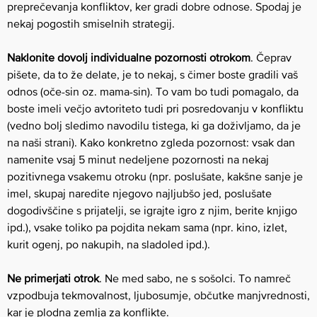
preprečevanja konfliktov, ker gradi dobre odnose. Spodaj je
nekaj pogostih smiselnih strategij.
Naklonite dovolj individualne pozornosti otrokom
. Čeprav
pišete, da to že delate, je to nekaj, s čimer boste gradili vaš
odnos (oče-sin oz. mama-sin). To vam bo tudi pomagalo, da
boste imeli večjo avtoriteto tudi pri posredovanju v konfliktu
(vedno bolj sledimo navodilu tistega, ki ga doživljamo, da je
na naši strani). Kako konkretno zgleda pozornost: vsak dan
namenite vsaj 5 minut nedeljene pozornosti na nekaj
pozitivnega vsakemu otroku (npr. poslušate, kakšne sanje je
imel, skupaj naredite njegovo najljubšo jed, poslušate
dogodivščine s prijatelji, se igrajte igro z njim, berite knjigo
ipd.), vsake toliko pa pojdita nekam sama (npr. kino, izlet,
kurit ogenj, po nakupih, na sladoled ipd.).
Ne primerjati otrok
. Ne med sabo, ne s sošolci. To namreč
vzpodbuja tekmovalnost, ljubosumje, občutke manjvrednosti,
kar je plodna zemlja za konflikte.