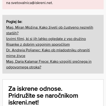
na
svetovalnica@iskreni.net
.
Poglej še:
Mag. Miran Možina: Kako živeti ob čustveno nezrelih
starših?
Izvirni filmi, ki si jih lahko ogledate z vso družino
Risanke z dobrim vzgojnim sporočilom
Dr. Andreja Poljanec: Kako ob mladostniku ohraniti
mirne živce
Mag. Darja Kalamar Frece: Kako vzgojiti srečnega in
odgovornega otroka?
Za iskrene odnose.
Pridružite se naročnikom
iskreni.net!