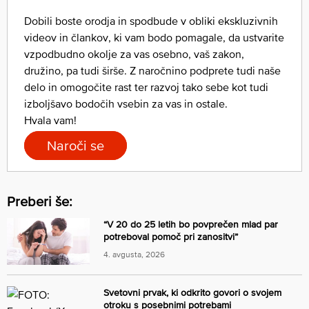
Dobili boste orodja in spodbude v obliki ekskluzivnih
videov in člankov, ki vam bodo pomagale, da ustvarite
vzpodbudno okolje za vas osebno, vaš zakon,
družino, pa tudi širše. Z naročnino podprete tudi naše
delo in omogočite rast ter razvoj tako sebe kot tudi
izboljšavo bodočih vsebin za vas in ostale.
Hvala vam!
Naroči se
Preberi še:
“V 20 do 25 letih bo povprečen mlad par
potreboval pomoč pri zanositvi”
4. avgusta, 2026
Svetovni prvak, ki odkrito govori o svojem
otroku s posebnimi potrebami