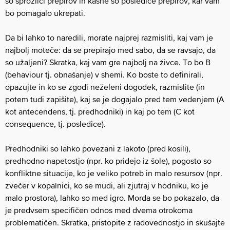
so sprožilci prepirov in kašne so posledice prepirov, kar vam
bo pomagalo ukrepati.
Da bi lahko to naredili, morate najprej razmisliti, kaj vam je
najbolj moteče: da se prepirajo med sabo, da se ravsajo, da
so užaljeni? Skratka, kaj vam gre najbolj na živce. To bo B
(behaviour tj. obnašanje) v shemi. Ko boste to definirali,
opazujte in ko se zgodi neželeni dogodek, razmislite (in
potem tudi zapišite), kaj se je dogajalo pred tem vedenjem (A
kot antecendens, tj. predhodniki) in kaj po tem (C kot
consequence, tj. posledice).
Predhodniki so lahko povezani z lakoto (pred kosili),
predhodno napetostjo (npr. ko pridejo iz šole), pogosto so
konfliktne situacije, ko je veliko potreb in malo resursov (npr.
zvečer v kopalnici, ko se mudi, ali zjutraj v hodniku, ko je
malo prostora), lahko so med igro. Morda se bo pokazalo, da
je predvsem specifičen odnos med dvema otrokoma
problematičen. Skratka, pristopite z radovednostjo in skušajte