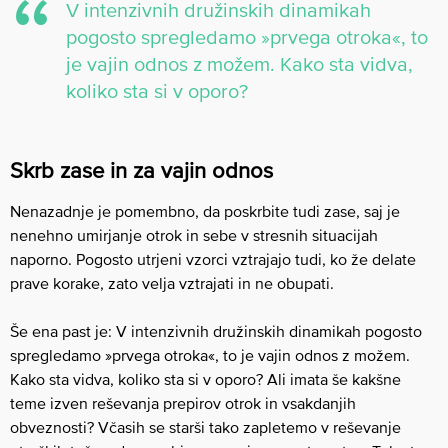
V intenzivnih družinskih dinamikah
pogosto spregledamo »prvega otroka«, to
je vajin odnos z možem. Kako sta vidva,
koliko sta si v oporo?
Skrb zase in za vajin odnos
Nenazadnje je pomembno, da poskrbite tudi zase, saj je
nenehno umirjanje otrok in sebe v stresnih situacijah
naporno. Pogosto utrjeni vzorci vztrajajo tudi, ko že delate
prave korake, zato velja vztrajati in ne obupati.
Še ena past je: V intenzivnih družinskih dinamikah pogosto
spregledamo »prvega otroka«, to je vajin odnos z možem.
Kako sta vidva, koliko sta si v oporo? Ali imata še kakšne
teme izven reševanja prepirov otrok in vsakdanjih
obveznosti? Včasih se starši tako zapletemo v reševanje