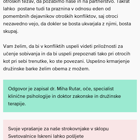
otroških težav, da pozabimo nase in na partnerstvo. Takrat
lahko postane tudi ta praznina v odnosu eden od
pomembnih dejavnikov otroških konfliktov, saj otroci
nezavedno vejo, da dokler se bosta ukvarjala z njimi, bosta
skupaj.
Vam želim, da bi v konfliktih uspeli videti priložnosti za
učenje sobivanja in da bi uspeli prepoznati tako pri otrocih
kot pri sebi trenutke, ko ste povezani. Uspešno krmarjenje
družinske barke želim obema z možem.
Odgovor je zapisal dr. Miha Rutar, oče, specialist
klinične psihologije in doktor zakonske in družinske
terapije.
Svoje vprašanje za naše strokovnjake v sklopu
Svetovalnice Iskreni lahko pošljete