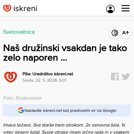
Skip
to
content
Svetovalnica
Naš družinski vsakdan je tako
zelo naporen …
Piše:
Uredništvo iskreni.net
sreda, 22. 5. 2024, 5:01
Foto: Shutterstock
Nastavite iskreni.net kot prednostni vir na Google.
Imava težavo. Sva starša trem otrokom. 2x osnovna šola. 1x
vrtec (jeseni šola). Svoje otroke imam srčno rada in v vsakem