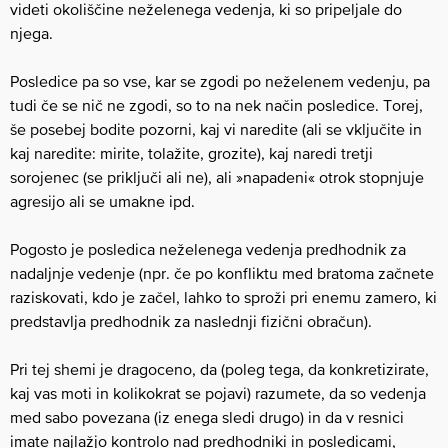
videti okoliščine neželenega vedenja, ki so pripeljale do
njega.
Posledice pa so vse, kar se zgodi po neželenem vedenju, pa
tudi če se nič ne zgodi, so to na nek način posledice. Torej,
še posebej bodite pozorni, kaj vi naredite (ali se vključite in
kaj naredite: mirite, tolažite, grozite), kaj naredi tretji
sorojenec (se priključi ali ne), ali »napadeni« otrok stopnjuje
agresijo ali se umakne ipd.
Pogosto je posledica neželenega vedenja predhodnik za
nadaljnje vedenje (npr. če po konfliktu med bratoma začnete
raziskovati, kdo je začel, lahko to sproži pri enemu zamero, ki
predstavlja predhodnik za naslednji fizični obračun).
Pri tej shemi je dragoceno, da (poleg tega, da konkretizirate,
kaj vas moti in kolikokrat se pojavi) razumete, da so vedenja
med sabo povezana (iz enega sledi drugo) in da v resnici
imate najlažjo kontrolo nad predhodniki in posledicami,