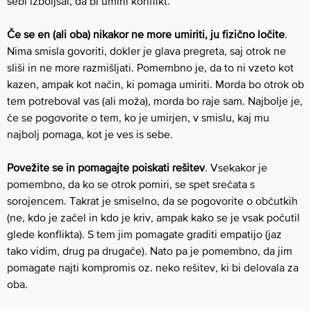
sebi izboljšal, da bi umiril konflikt.
Če se en (ali oba) nikakor ne more umiriti, ju fizično ločite
.
Nima smisla govoriti, dokler je glava pregreta, saj otrok ne
sliši in ne more razmišljati. Pomembno je, da to ni vzeto kot
kazen, ampak kot način, ki pomaga umiriti. Morda bo otrok ob
tem potreboval vas (ali moža), morda bo raje sam. Najbolje je,
če se pogovorite o tem, ko je umirjen, v smislu, kaj mu
najbolj pomaga, kot je ves is sebe.
Povežite se in pomagajte poiskati rešitev
. Vsekakor je
pomembno, da ko se otrok pomiri, se spet srečata s
sorojencem. Takrat je smiselno, da se pogovorite o občutkih
(ne, kdo je začel in kdo je kriv, ampak kako se je vsak počutil
glede konflikta). S tem jim pomagate graditi empatijo (jaz
tako vidim, drug pa drugače). Nato pa je pomembno, da jim
pomagate najti kompromis oz. neko rešitev, ki bi delovala za
oba.