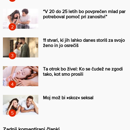
“V 20 do 25 letih bo povprečen mlad par
potreboval pomoč pri zanositvi”
11 stvari, ki jih lahko danes storiš za svojo
ženo in jo osrečiš
Ta otrok bo živel: Ko se čudež ne zgodi
tako, kot smo prosili
Moj mož bi »skoz« seksal
Zadnji komentirani članki