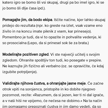
katero igro se bomo šli vsi skupaj, drugi pa bo imel igro, ki se
jo bomo šli dlje časa ipd.).
Pomagajte jim, da bodo ekipa
. Iščite načine, kjer lahko skupaj
pridejo do rezultata (npr. ko greste na izlet, vsak vzame eno
živilo in na koncu imate piknik z vsem, kar prinesejo).
Pomembno je tudi, da vi to opazite in pohvalite vedenje, ki
so prosocialna (Lepo, da si prinesel sok še za brata.)
Modelirajte pozitiven zgled
. Vi ste največji učitelj s svojim
zgledom. Ohranite spoštljiv ton tudi, ko posegate v prepire.
Ne kaznujte jih fizično ali verbalno (oz. se opravičite, če kdaj
izgubite potrpljenje).
Validirajte njihova čustva, a ohranjajte jasne meje
. Če začne
otrok vpiti na sorojenca, pristopite in ko dobite njegovo
pozornost, recite: »Razumem, da si jezen, ker ti ni dal igrače,
a v naši hiši ne vpijemo, če nečesa ne dobimo.« Na ta način
jim pomagamo prepoznati čustva in jim damo vedeti, da so