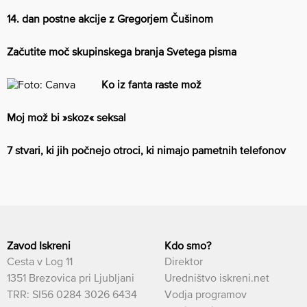
14. dan postne akcije z Gregorjem Čušinom
Začutite moč skupinskega branja Svetega pisma
Ko iz fanta raste mož
Moj mož bi »skoz« seksal
7 stvari, ki jih počnejo otroci, ki nimajo pametnih telefonov
Zavod Iskreni
Kdo smo?
Cesta v Log 11
Direktor
1351 Brezovica pri Ljubljani
Uredništvo iskreni.net
TRR: SI56 0284 3026 6434
Vodja programov