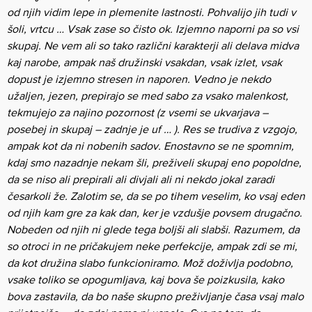
od njih vidim lepe in plemenite lastnosti. Pohvalijo jih tudi v
šoli, vrtcu … Vsak zase so čisto ok. Izjemno naporni pa so vsi
skupaj. Ne vem ali so tako različni karakterji ali delava midva
kaj narobe, ampak naš družinski vsakdan, vsak izlet, vsak
dopust je izjemno stresen in naporen. Vedno je nekdo
užaljen, jezen, prepirajo se med sabo za vsako malenkost,
tekmujejo za najino pozornost (z vsemi se ukvarjava –
posebej in skupaj – zadnje je uf … ). Res se trudiva z vzgojo,
ampak kot da ni nobenih sadov. Enostavno se ne spomnim,
kdaj smo nazadnje nekam šli, preživeli skupaj eno popoldne,
da se niso ali prepirali ali divjali ali ni nekdo jokal zaradi
česarkoli že. Zalotim se, da se po tihem veselim, ko vsaj eden
od njih kam gre za kak dan, ker je vzdušje povsem drugačno.
Nobeden od njih ni glede tega boljši ali slabši. Razumem, da
so otroci in ne pričakujem neke perfekcije, ampak zdi se mi,
da kot družina slabo funkcioniramo. Mož doživlja podobno,
vsake toliko se opogumljava, kaj bova še poizkusila, kako
bova zastavila, da bo naše skupno preživljanje časa vsaj malo