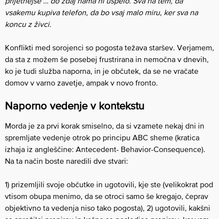
prijetnejše … do zdaj nama ni uspelo. Sva na tem, da
vsakemu kupiva telefon, da bo vsaj malo miru, ker sva na
koncu z živci.
Konflikti med sorojenci so pogosta težava staršev. Verjamem,
da sta z možem še posebej frustrirana in nemočna v dnevih,
ko je tudi služba naporna, in je občutek, da se ne vračate
domov v varno zavetje, ampak v novo fronto.
Naporno vedenje v kontekstu
Morda je za prvi korak smiselno, da si vzamete nekaj dni in
spremljate vedenje otrok po principu ABC sheme (kratica
izhaja iz angleščine: Antecedent- Behavior-Consequence).
Na ta način boste naredili dve stvari:
1) prizemljili svoje občutke in ugotovili, kje ste (velikokrat pod
vtisom obupa menimo, da se otroci samo še kregajo, čeprav
objektivno ta vedenja niso tako pogosta), 2) ugotovili, kakšni