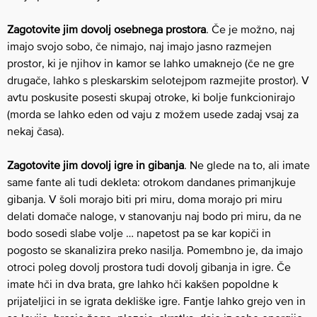
Zagotovite jim dovolj osebnega prostora
. Če je možno, naj
imajo svojo sobo, če nimajo, naj imajo jasno razmejen
prostor, ki je njihov in kamor se lahko umaknejo (če ne gre
drugače, lahko s pleskarskim selotejpom razmejite prostor). V
avtu poskusite posesti skupaj otroke, ki bolje funkcionirajo
(morda se lahko eden od vaju z možem usede zadaj vsaj za
nekaj časa).
Zagotovite jim dovolj igre in gibanja
. Ne glede na to, ali imate
same fante ali tudi dekleta: otrokom dandanes primanjkuje
gibanja. V šoli morajo biti pri miru, doma morajo pri miru
delati domače naloge, v stanovanju naj bodo pri miru, da ne
bodo sosedi slabe volje … napetost pa se kar kopiči in
pogosto se skanalizira preko nasilja. Pomembno je, da imajo
otroci poleg dovolj prostora tudi dovolj gibanja in igre. Če
imate hči in dva brata, gre lahko hči kakšen popoldne k
prijateljici in se igrata dekliške igre. Fantje lahko grejo ven in