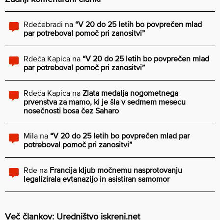
Rdečebradi
na
“V 20 do 25 letih bo povprečen mlad
par potreboval pomoč pri zanositvi”
Rdeča Kapica
na
“V 20 do 25 letih bo povprečen mlad
par potreboval pomoč pri zanositvi”
Rdeča Kapica
na
Zlata medalja nogometnega
prvenstva za mamo, ki je šla v sedmem mesecu
nosečnosti bosa čez Saharo
Mila
na
“V 20 do 25 letih bo povprečen mlad par
potreboval pomoč pri zanositvi”
Rde
na
Francija kljub močnemu nasprotovanju
legalizirala evtanazijo in asistiran samomor
Več člankov: Uredništvo iskreni.net