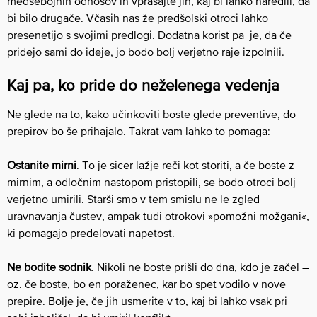
medsebojnih odnosov in vprašajte jih, kaj bi lahko naredili, da
bi bilo drugače. Včasih nas že predšolski otroci lahko
presenetijo s svojimi predlogi. Dodatna korist pa je, da če
pridejo sami do ideje, jo bodo bolj verjetno raje izpolnili.
Kaj pa, ko pride do neželenega vedenja
Ne glede na to, kako učinkoviti boste glede preventive, do
prepirov bo še prihajalo. Takrat vam lahko to pomaga:
Ostanite mirni
. To je sicer lažje reči kot storiti, a če boste z
mirnim, a odločnim nastopom pristopili, se bodo otroci bolj
verjetno umirili. Starši smo v tem smislu ne le zgled
uravnavanja čustev, ampak tudi otrokovi »pomožni možgani«,
ki pomagajo predelovati napetost.
Ne bodite sodnik
. Nikoli ne boste prišli do dna, kdo je začel –
oz. če boste, bo en poraženec, kar bo spet vodilo v nove
prepire. Bolje je, če jih usmerite v to, kaj bi lahko vsak pri