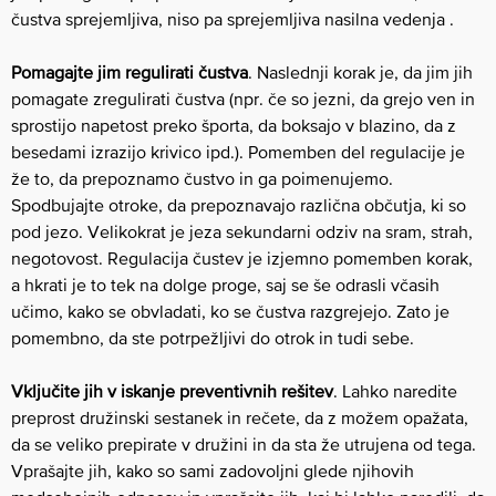
čustva sprejemljiva, niso pa sprejemljiva nasilna vedenja .
Pomagajte jim regulirati čustva
. Naslednji korak je, da jim jih
pomagate zregulirati čustva (npr. če so jezni, da grejo ven in
sprostijo napetost preko športa, da boksajo v blazino, da z
besedami izrazijo krivico ipd.). Pomemben del regulacije je
že to, da prepoznamo čustvo in ga poimenujemo.
Spodbujajte otroke, da prepoznavajo različna občutja, ki so
pod jezo. Velikokrat je jeza sekundarni odziv na sram, strah,
negotovost. Regulacija čustev je izjemno pomemben korak,
a hkrati je to tek na dolge proge, saj se še odrasli včasih
učimo, kako se obvladati, ko se čustva razgrejejo. Zato je
pomembno, da ste potrpežljivi do otrok in tudi sebe.
Vključite jih v iskanje preventivnih rešitev
. Lahko naredite
preprost družinski sestanek in rečete, da z možem opažata,
da se veliko prepirate v družini in da sta že utrujena od tega.
Vprašajte jih, kako so sami zadovoljni glede njihovih