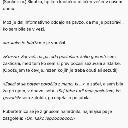
(Spolier: ni.) Skratka, tipičen kaotično-idiličen večer v našem
domu.
Mož je dal informativno oddajo na pavzo, da me je pozdravil,
ko sem bila še v veži.
»In, kako je bilo?«
me je vprašal.
»Krasno. Saj veš, da ga rada poslušam, kako govori!«
sem
zaklicala, med tem ko sem si prav počasi sezuvala allstarke.
(Obožujem te čevlje, razen ko jih je treba obuti ali sezuti!)
»Zakaj si se potem poročila z mano, ki …«
je začel, a sem bila
že pri njem, v dnevni sobi.
»Saj tebe tudi rada poslušam, ko
govoriš!«
sem zatrdila, ga objela in poljubila.
Pubertetnica se je z gnusom namrdnila, najmlajša pa je
zažgolela:
»Oh, kako lepoooooooo!«