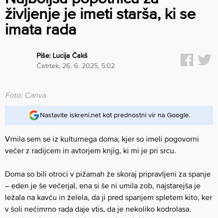
življenje je imeti starša, ki se
imata rada
Piše:
Lucija Čakš
četrtek, 26. 6. 2025, 5:02
Foto: Canva
Nastavite iskreni.net kot prednostni vir na Google.
Vrnila sem se iz kulturnega doma, kjer so imeli pogovorni
večer z radijcem in avtorjem knjig, ki mi je pri srcu.
Doma so bili otroci v pižamah že skoraj pripravljeni za spanje
– eden je še večerjal, ena si še ni umila zob, najstarejša je
ležala na kavču in želela, da ji pred spanjem spletem kito, ker
v šoli nečimrno rada daje vtis, da je nekoliko kodrolasa.