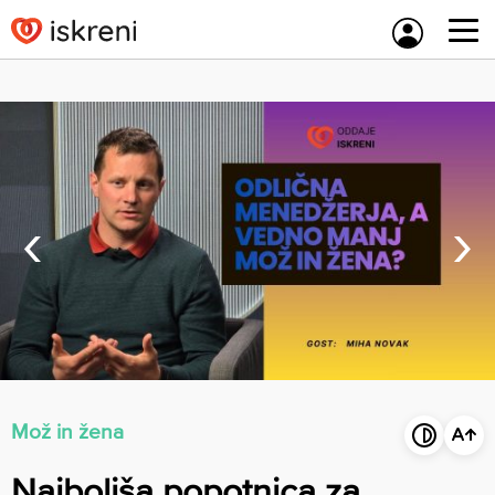
Skip
to
content
‹
›
Mož in žena
Najboljša popotnica za