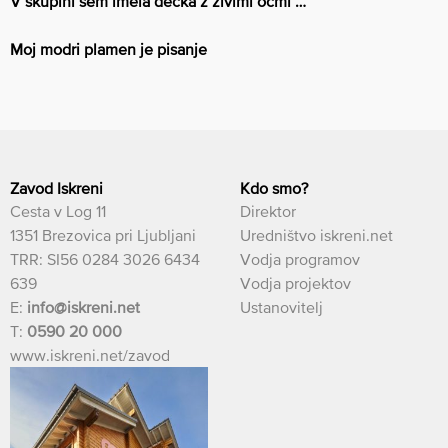
V skupini sem imela dečka z živimi očmi …
Moj modri plamen je pisanje
Zavod Iskreni
Kdo smo?
Cesta v Log 11
Direktor
1351 Brezovica pri Ljubljani
Uredništvo iskreni.net
TRR: SI56 0284 3026 6434
Vodja programov
639
Vodja projektov
E:
info@iskreni.net
Ustanovitelj
T:
0590 20 000
www.iskreni.net/zavod