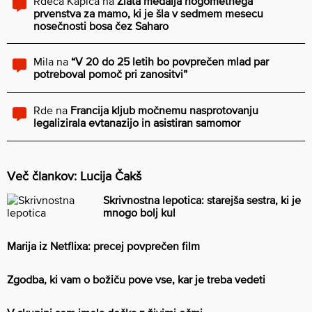
Rdeča Kapica
na
Zlata medalja nogometnega
prvenstva za mamo, ki je šla v sedmem mesecu
nosečnosti bosa čez Saharo
Mila
na
“V 20 do 25 letih bo povprečen mlad par
potreboval pomoč pri zanositvi”
Rde
na
Francija kljub močnemu nasprotovanju
legalizirala evtanazijo in asistiran samomor
Več člankov: Lucija Čakš
Skrivnostna lepotica: starejša sestra, ki je
mnogo bolj kul
Marija iz Netflixa: precej povprečen film
Zgodba, ki vam o božiču pove vse, kar je treba vedeti