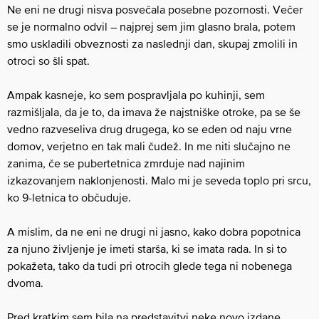
Ne eni ne drugi nisva posvečala posebne pozornosti. Večer
se je normalno odvil – najprej sem jim glasno brala, potem
smo uskladili obveznosti za naslednji dan, skupaj zmolili in
otroci so šli spat.
Ampak kasneje, ko sem pospravljala po kuhinji, sem
razmišljala, da je to, da imava že najstniške otroke, pa se še
vedno razveseliva drug drugega, ko se eden od naju vrne
domov, verjetno en tak mali čudež. In me niti slučajno ne
zanima, če se pubertetnica zmrduje nad najinim
izkazovanjem naklonjenosti. Malo mi je seveda toplo pri srcu,
ko 9-letnica to občuduje.
A mislim, da ne eni ne drugi ni jasno, kako dobra popotnica
za njuno življenje je imeti starša, ki se imata rada. In si to
pokažeta, tako da tudi pri otrocih glede tega ni nobenega
dvoma.
Pred kratkim sem bila na predstavitvi neke novo izdane