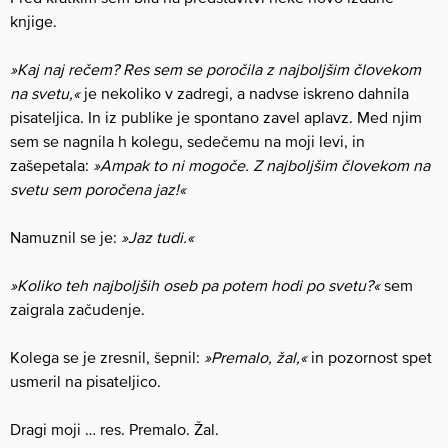
knjige.
»Kaj naj rečem? Res sem se poročila z najboljšim človekom
na svetu,«
je nekoliko v zadregi, a nadvse iskreno dahnila
pisateljica. In iz publike je spontano zavel aplavz. Med njim
sem se nagnila h kolegu, sedečemu na moji levi, in
zašepetala:
»Ampak to ni mogoče. Z najboljšim človekom na
svetu sem poročena jaz!«
Namuznil se je:
»Jaz tudi.«
»Koliko teh najboljših oseb pa potem hodi po svetu?«
sem
zaigrala začudenje.
Kolega se je zresnil, šepnil:
»Premalo, žal,«
in pozornost spet
usmeril na pisateljico.
Dragi moji … res. Premalo. Žal.