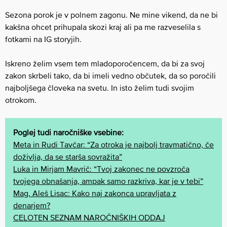
Sezona porok je v polnem zagonu. Ne mine vikend, da ne bi
kakšna ohcet prihupala skozi kraj ali pa me razveselila s
fotkami na IG storyjih.
Iskreno želim vsem tem mladoporočencem, da bi za svoj
zakon skrbeli tako, da bi imeli vedno občutek, da so poročili
najboljšega človeka na svetu. In isto želim tudi svojim
otrokom.
Poglej tudi naročniške vsebine:
Meta in Rudi Tavčar: “Za otroka je najbolj travmatično, če
doživlja, da se starša sovražita”
Luka in Mirjam Mavrič: “Tvoj zakonec ne povzroča
tvojega obnašanja, ampak samo razkriva, kar je v tebi”
Mag. Aleš Lisac: Kako naj zakonca upravljata z
denarjem?
CELOTEN SEZNAM NAROČNIŠKIH ODDAJ