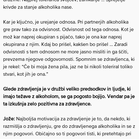
krivde za stanje alkoholika nase.
Kar je ključno, je urejanje odnosa. Pri partnerjih alkoholika
gre prav tako za odvisnost. Odvisnost od tega odnosa. Kot je
mož kar naprej okupiran s pijačo, tako je ona kar naprej
okupirana z njim. Kdaj bo prišel, kakšen bo prišel … Zaradi
odvisnosti s tem odnosom ne more jasno misliti in ga ščiti,
prevzema njegove odgovornosti. Spomnim se zdravljenca, ki
je rekel: “Če bi moja žena pila, jaz ne bi nikoli toleriral toliko
stvari, kot jih je ona.”
Glede zdravljenja je v družbi veliko predsodkov in ljudje, ki
imajo težave z alkoholom, se ga pogosto bojijo. Vendar pa je
ta izkušnja zelo pozitivna za zdravljence.
Jože:
Najboljša motivacija za zdravljenje je to, da nekdo, ki
razmišlja o zdravljenju, gre do zdravljenega alkoholika in se z
njim pogovori. Običajno so ti pogovori tisti, ki pretehtajo pri