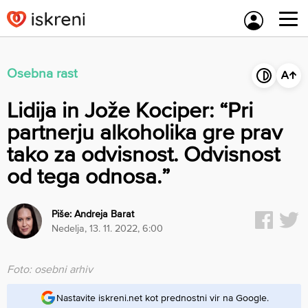
Skip
to
content
Osebna rast
Lidija in Jože Kociper: “Pri
partnerju alkoholika gre prav
tako za odvisnost. Odvisnost
od tega odnosa.”
Piše:
Andreja Barat
nedelja, 13. 11. 2022, 6:00
Foto: osebni arhiv
Nastavite iskreni.net kot prednostni vir na Google.