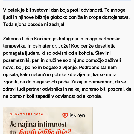
V petek je bil svetovni dan boja proti odvisnosti. Ta mnoge
ljudi in njihove bližnje globoko poniža in oropa dostojanstva.
Toda njena beseda ni zadnja!
Zakonca Lidija Kociper, psihologinja in imago partnerska
terapevtka, in psihiater dr. Jožef Kociper že desetletja
pomagata ljudem, ki so odvisni od alkohola. Številni
posamezniki, pari in družine so z njuno pomočjo zaživeli
novo, bolj polno in bogato življenje. Podrobno sta nam
opisala, kako natančno poteka zdravljenje, kaj se mora
zgoditi, da do njega sploh pride. Zakaj je pomembno, da se
zdravi tudi partner odvisnika in na kaj moramo biti pozorni, da
ne bomo nikoli zapadli v odvisnost od alkohola.