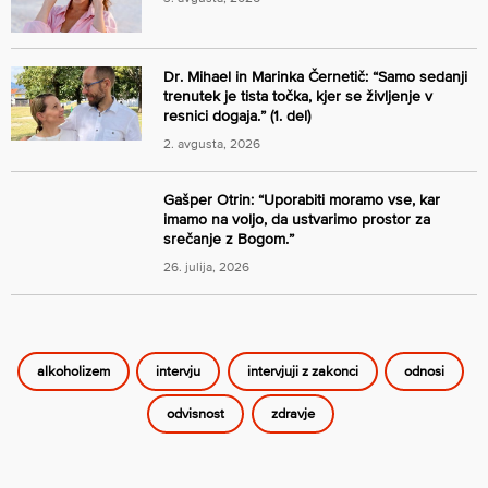
Dr. Mihael in Marinka Černetič: “Samo sedanji
trenutek je tista točka, kjer se življenje v
resnici dogaja.” (1. del)
2. avgusta, 2026
Gašper Otrin: “Uporabiti moramo vse, kar
imamo na voljo, da ustvarimo prostor za
srečanje z Bogom.”
26. julija, 2026
alkoholizem
intervju
intervjuji z zakonci
odnosi
odvisnost
zdravje