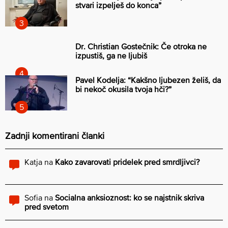
stvari izpelješ do konca”
Dr. Christian Gostečnik: Če otroka ne
izpustiš, ga ne ljubiš
Pavel Kodelja: “Kakšno ljubezen želiš, da
bi nekoč okusila tvoja hči?”
Zadnji komentirani članki
Katja
na
Kako zavarovati pridelek pred smrdljivci?
Sofia
na
Socialna anksioznost: ko se najstnik skriva
pred svetom