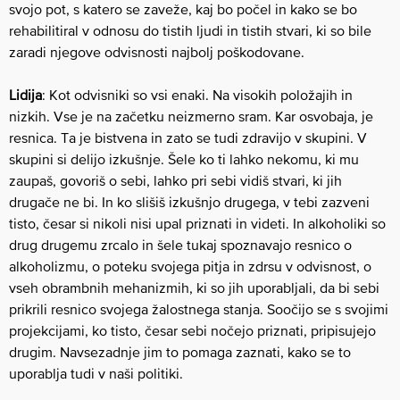
svojo pot, s katero se zaveže, kaj bo počel in kako se bo
rehabilitiral v odnosu do tistih ljudi in tistih stvari, ki so bile
zaradi njegove odvisnosti najbolj poškodovane.
Lidija
: Kot odvisniki so vsi enaki. Na visokih položajih in
nizkih. Vse je na začetku neizmerno sram. Kar osvobaja, je
resnica. Ta je bistvena in zato se tudi zdravijo v skupini. V
skupini si delijo izkušnje. Šele ko ti lahko nekomu, ki mu
zaupaš, govoriš o sebi, lahko pri sebi vidiš stvari, ki jih
drugače ne bi. In ko slišiš izkušnjo drugega, v tebi zazveni
tisto, česar si nikoli nisi upal priznati in videti. In alkoholiki so
drug drugemu zrcalo in šele tukaj spoznavajo resnico o
alkoholizmu, o poteku svojega pitja in zdrsu v odvisnost, o
vseh obrambnih mehanizmih, ki so jih uporabljali, da bi sebi
prikrili resnico svojega žalostnega stanja. Soočijo se s svojimi
projekcijami, ko tisto, česar sebi nočejo priznati, pripisujejo
drugim. Navsezadnje jim to pomaga zaznati, kako se to
uporablja tudi v naši politiki.