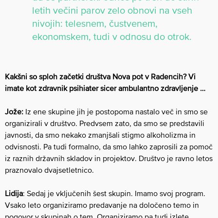
letih večini parov zelo obnovi na vseh
nivojih: telesnem, čustvenem,
ekonomskem, tudi v odnosu do otrok.
Kakšni so sploh začetki društva Nova pot v Radencih? Vi
imate kot zdravnik psihiater sicer ambulantno zdravljenje …
Jože:
Iz ene skupine jih je postopoma nastalo več in smo se
organizirali v društvo. Predvsem zato, da smo se predstavili
javnosti, da smo nekako zmanjšali stigmo alkoholizma in
odvisnosti. Pa tudi formalno, da smo lahko zaprosili za pomoč
iz raznih državnih skladov in projektov. Društvo je ravno letos
praznovalo dvajsetletnico.
Lidija
: Sedaj je vključenih šest skupin. Imamo svoj program.
Vsako leto organiziramo predavanje na določeno temo in
pogovor v skupinah o tem. Organiziramo pa tudi izlete,