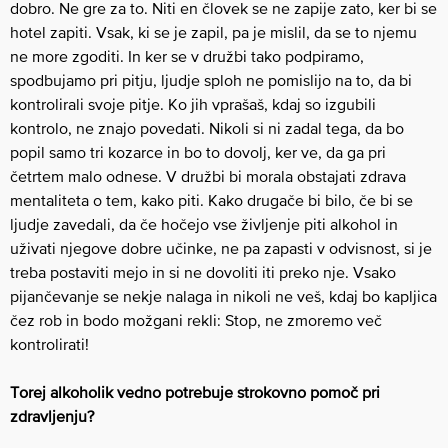
dobro. Ne gre za to. Niti en človek se ne zapije zato, ker bi se
hotel zapiti. Vsak, ki se je zapil, pa je mislil, da se to njemu
ne more zgoditi. In ker se v družbi tako podpiramo,
spodbujamo pri pitju, ljudje sploh ne pomislijo na to, da bi
kontrolirali svoje pitje. Ko jih vprašaš, kdaj so izgubili
kontrolo, ne znajo povedati. Nikoli si ni zadal tega, da bo
popil samo tri kozarce in bo to dovolj, ker ve, da ga pri
četrtem malo odnese. V družbi bi morala obstajati zdrava
mentaliteta o tem, kako piti. Kako drugače bi bilo, če bi se
ljudje zavedali, da če hočejo vse življenje piti alkohol in
uživati njegove dobre učinke, ne pa zapasti v odvisnost, si je
treba postaviti mejo in si ne dovoliti iti preko nje. Vsako
pijančevanje se nekje nalaga in nikoli ne veš, kdaj bo kapljica
čez rob in bodo možgani rekli: Stop, ne zmoremo več
kontrolirati!
Torej alkoholik vedno potrebuje strokovno pomoč pri
zdravljenju?