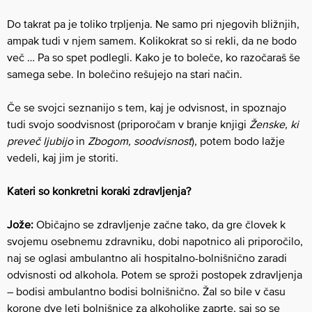
Do takrat pa je toliko trpljenja. Ne samo pri njegovih bližnjih,
ampak tudi v njem samem. Kolikokrat so si rekli, da ne bodo
več … Pa so spet podlegli. Kako je to boleče, ko razočaraš še
samega sebe. In bolečino rešujejo na stari način.
Če se svojci seznanijo s tem, kaj je odvisnost, in spoznajo
tudi svojo soodvisnost (priporočam v branje knjigi
Ženske, ki
preveč ljubijo
in
Zbogom, soodvisnost
), potem bodo lažje
vedeli, kaj jim je storiti.
Kateri so konkretni koraki zdravljenja?
Jože:
Običajno se zdravljenje začne tako, da gre človek k
svojemu osebnemu zdravniku, dobi napotnico ali priporočilo,
naj se oglasi ambulantno ali hospitalno-bolnišnično zaradi
odvisnosti od alkohola. Potem se sproži postopek zdravljenja
– bodisi ambulantno bodisi bolnišnično. Žal so bile v času
korone dve leti bolnišnice za alkoholike zaprte, saj so se