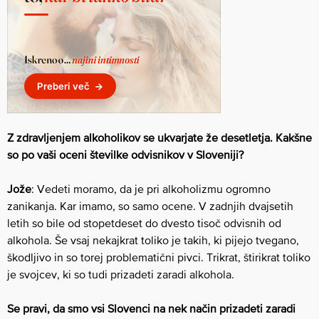
Z zdravljenjem alkoholikov se ukvarjate že desetletja. Kakšne
so po vaši oceni številke odvisnikov v Sloveniji?
Jože
: Vedeti moramo, da je pri alkoholizmu ogromno
zanikanja. Kar imamo, so samo ocene. V zadnjih dvajsetih
letih so bile od stopetdeset do dvesto tisoč odvisnih od
alkohola. Še vsaj nekajkrat toliko je takih, ki pijejo tvegano,
škodljivo in so torej problematični pivci. Trikrat, štirikrat toliko
je svojcev, ki so tudi prizadeti zaradi alkohola.
Se pravi, da smo vsi Slovenci na nek način prizadeti zaradi