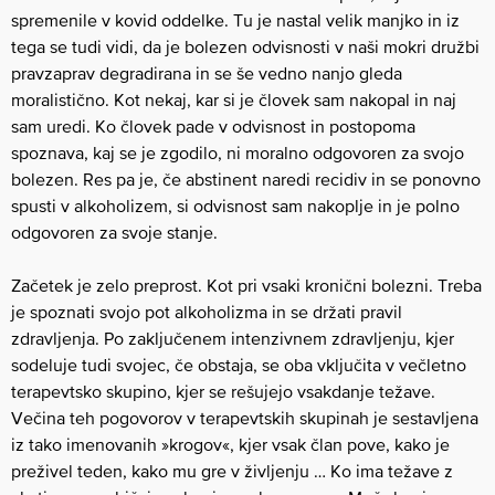
spremenile v kovid oddelke. Tu je nastal velik manjko in iz
tega se tudi vidi, da je bolezen odvisnosti v naši mokri družbi
pravzaprav degradirana in se še vedno nanjo gleda
moralistično. Kot nekaj, kar si je človek sam nakopal in naj
sam uredi. Ko človek pade v odvisnost in postopoma
spoznava, kaj se je zgodilo, ni moralno odgovoren za svojo
bolezen. Res pa je, če abstinent naredi recidiv in se ponovno
spusti v alkoholizem, si odvisnost sam nakoplje in je polno
odgovoren za svoje stanje.
Začetek je zelo preprost. Kot pri vsaki kronični bolezni. Treba
je spoznati svojo pot alkoholizma in se držati pravil
zdravljenja. Po zaključenem intenzivnem zdravljenju, kjer
sodeluje tudi svojec, če obstaja, se oba vključita v večletno
terapevtsko skupino, kjer se rešujejo vsakdanje težave.
Večina teh pogovorov v terapevtskih skupinah je sestavljena
iz tako imenovanih »krogov«, kjer vsak član pove, kako je
preživel teden, kako mu gre v življenju … Ko ima težave z