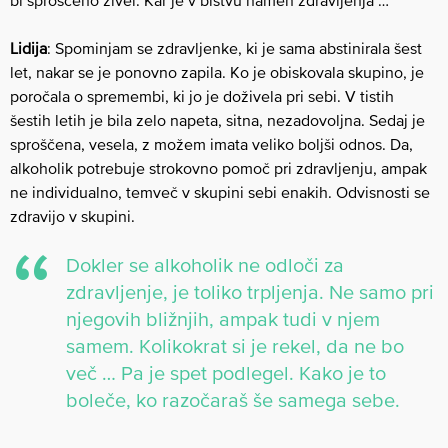
Lidija
: Spominjam se zdravljenke, ki je sama abstinirala šest
let, nakar se je ponovno zapila. Ko je obiskovala skupino, je
poročala o spremembi, ki jo je doživela pri sebi. V tistih
šestih letih je bila zelo napeta, sitna, nezadovoljna. Sedaj je
sproščena, vesela, z možem imata veliko boljši odnos. Da,
alkoholik potrebuje strokovno pomoč pri zdravljenju, ampak
ne individualno, temveč v skupini sebi enakih. Odvisnosti se
zdravijo v skupini.
Dokler se alkoholik ne odloči za
zdravljenje, je toliko trpljenja. Ne samo pri
njegovih bližnjih, ampak tudi v njem
samem. Kolikokrat si je rekel, da ne bo
več … Pa je spet podlegel. Kako je to
boleče, ko razočaraš še samega sebe.