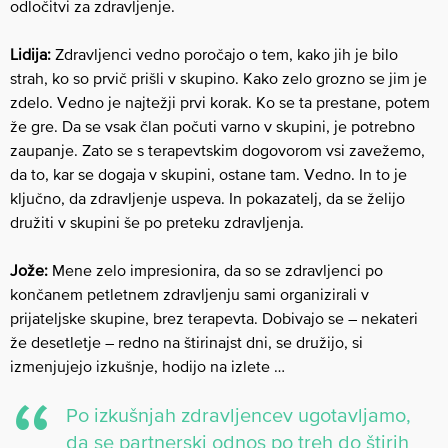
odločitvi za zdravljenje.
Lidija:
Zdravljenci vedno poročajo o tem, kako jih je bilo
strah, ko so prvič prišli v skupino. Kako zelo grozno se jim je
zdelo. Vedno je najtežji prvi korak. Ko se ta prestane, potem
že gre. Da se vsak član počuti varno v skupini, je potrebno
zaupanje. Zato se s terapevtskim dogovorom vsi zavežemo,
da to, kar se dogaja v skupini, ostane tam. Vedno. In to je
ključno, da zdravljenje uspeva. In pokazatelj, da se želijo
družiti v skupini še po preteku zdravljenja.
Jože:
Mene zelo impresionira, da so se zdravljenci po
končanem petletnem zdravljenju sami organizirali v
prijateljske skupine, brez terapevta. Dobivajo se – nekateri
že desetletje – redno na štirinajst dni, se družijo, si
izmenjujejo izkušnje, hodijo na izlete …
Po izkušnjah zdravljencev ugotavljamo,
da se partnerski odnos po treh do štirih