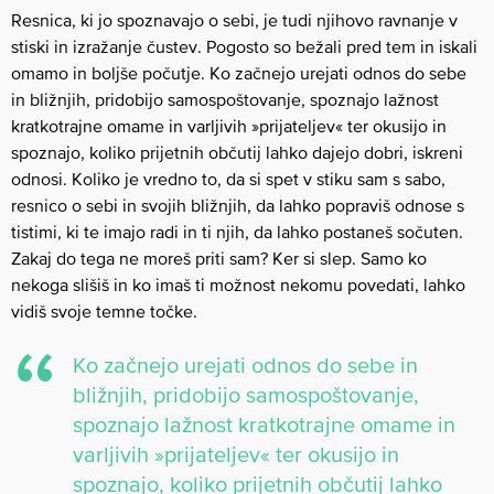
Resnica, ki jo spoznavajo o sebi, je tudi njihovo ravnanje v
stiski in izražanje čustev. Pogosto so bežali pred tem in iskali
omamo in boljše počutje. Ko začnejo urejati odnos do sebe
in bližnjih, pridobijo samospoštovanje, spoznajo lažnost
kratkotrajne omame in varljivih »prijateljev« ter okusijo in
spoznajo, koliko prijetnih občutij lahko dajejo dobri, iskreni
odnosi. Koliko je vredno to, da si spet v stiku sam s sabo,
resnico o sebi in svojih bližnjih, da lahko popraviš odnose s
tistimi, ki te imajo radi in ti njih, da lahko postaneš sočuten.
Zakaj do tega ne moreš priti sam? Ker si slep. Samo ko
nekoga slišiš in ko imaš ti možnost nekomu povedati, lahko
vidiš svoje temne točke.
Ko začnejo urejati odnos do sebe in
bližnjih, pridobijo samospoštovanje,
spoznajo lažnost kratkotrajne omame in
varljivih »prijateljev« ter okusijo in
spoznajo, koliko prijetnih občutij lahko