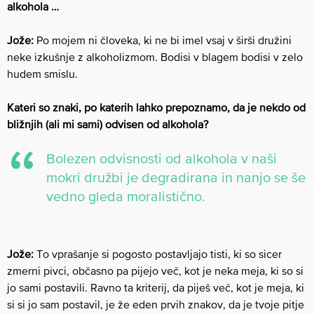
alkohola …
Jože:
Po mojem ni človeka, ki ne bi imel vsaj v širši družini
neke izkušnje z alkoholizmom. Bodisi v blagem bodisi v zelo
hudem smislu.
Kateri so znaki, po katerih lahko prepoznamo, da je nekdo od
bližnjih (ali mi sami) odvisen od alkohola?
Bolezen odvisnosti od alkohola v naši
mokri družbi je degradirana in nanjo se še
vedno gleda moralistično.
Jože:
To vprašanje si pogosto postavljajo tisti, ki so sicer
zmerni pivci, občasno pa pijejo več, kot je neka meja, ki so si
jo sami postavili. Ravno ta kriterij, da piješ več, kot je meja, ki
si si jo sam postavil, je že eden prvih znakov, da je tvoje pitje