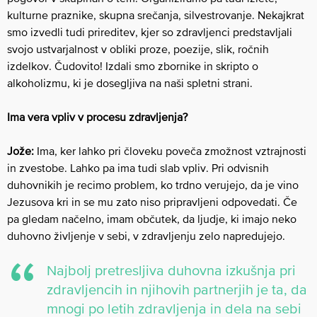
kulturne praznike, skupna srečanja, silvestrovanje. Nekajkrat
smo izvedli tudi prireditev, kjer so zdravljenci predstavljali
svojo ustvarjalnost v obliki proze, poezije, slik, ročnih
izdelkov. Čudovito! Izdali smo zbornike in skripto o
alkoholizmu, ki je dosegljiva na naši spletni strani.
Ima vera vpliv v procesu zdravljenja?
Jože:
Ima, ker lahko pri človeku poveča zmožnost vztrajnosti
in zvestobe. Lahko pa ima tudi slab vpliv. Pri odvisnih
duhovnikih je recimo problem, ko trdno verujejo, da je vino
Jezusova kri in se mu zato niso pripravljeni odpovedati. Če
pa gledam načelno, imam občutek, da ljudje, ki imajo neko
duhovno življenje v sebi, v zdravljenju zelo napredujejo.
Najbolj pretresljiva duhovna izkušnja pri
zdravljencih in njihovih partnerjih je ta, da
mnogi po letih zdravljenja in dela na sebi