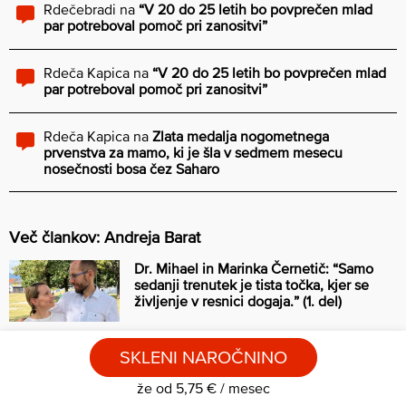
Rdečebradi
na
“V 20 do 25 letih bo povprečen mlad
par potreboval pomoč pri zanositvi”
Rdeča Kapica
na
“V 20 do 25 letih bo povprečen mlad
par potreboval pomoč pri zanositvi”
Rdeča Kapica
na
Zlata medalja nogometnega
prvenstva za mamo, ki je šla v sedmem mesecu
nosečnosti bosa čez Saharo
Več člankov: Andreja Barat
Dr. Mihael in Marinka Černetič: “Samo
sedanji trenutek je tista točka, kjer se
življenje v resnici dogaja.” (1. del)
SKLENI NAROČNINO
Kako lahko normalen človek pristane v krempljih guruja?
že od 5,75 € / mesec
Prva prepoved družbenih omrežjih za