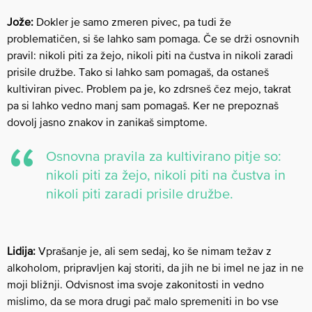
Jože:
Dokler je samo zmeren pivec, pa tudi že
problematičen, si še lahko sam pomaga. Če se drži osnovnih
pravil: nikoli piti za žejo, nikoli piti na čustva in nikoli zaradi
prisile družbe. Tako si lahko sam pomagaš, da ostaneš
kultiviran pivec. Problem pa je, ko zdrsneš čez mejo, takrat
pa si lahko vedno manj sam pomagaš. Ker ne prepoznaš
dovolj jasno znakov in zanikaš simptome.
Osnovna pravila za kultivirano pitje so:
nikoli piti za žejo, nikoli piti na čustva in
nikoli piti zaradi prisile družbe.
Lidija:
Vprašanje je, ali sem sedaj, ko še nimam težav z
alkoholom, pripravljen kaj storiti, da jih ne bi imel ne jaz in ne
moji bližnji. Odvisnost ima svoje zakonitosti in vedno
mislimo, da se mora drugi pač malo spremeniti in bo vse