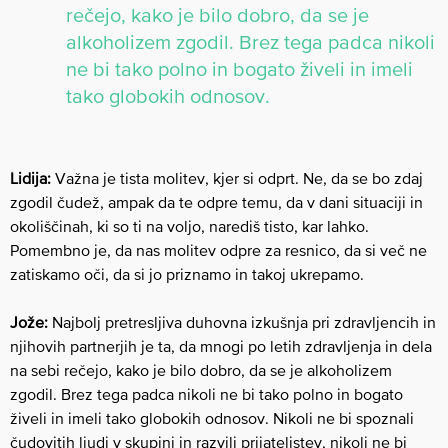
rečejo, kako je bilo dobro, da se je
alkoholizem zgodil. Brez tega padca nikoli
ne bi tako polno in bogato živeli in imeli
tako globokih odnosov.
Lidija:
Važna je tista molitev, kjer si odprt. Ne, da se bo zdaj
zgodil čudež, ampak da te odpre temu, da v dani situaciji in
okoliščinah, ki so ti na voljo, narediš tisto, kar lahko.
Pomembno je, da nas molitev odpre za resnico, da si več ne
zatiskamo oči, da si jo priznamo in takoj ukrepamo.
Jože:
Najbolj pretresljiva duhovna izkušnja pri zdravljencih in
njihovih partnerjih je ta, da mnogi po letih zdravljenja in dela
na sebi rečejo, kako je bilo dobro, da se je alkoholizem
zgodil. Brez tega padca nikoli ne bi tako polno in bogato
živeli in imeli tako globokih odnosov. Nikoli ne bi spoznali
čudovitih ljudi v skupini in razvili prijateljstev, nikoli ne bi