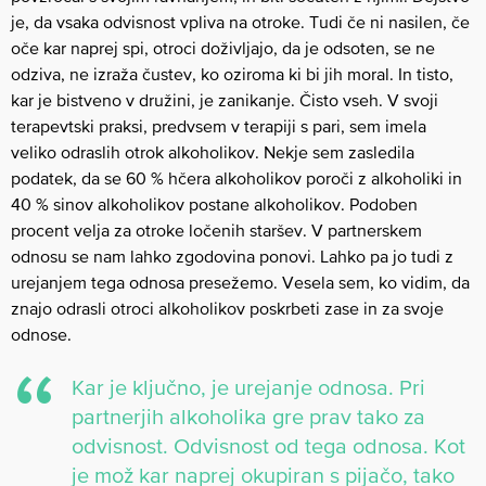
je, da vsaka odvisnost vpliva na otroke. Tudi če ni nasilen, če
oče kar naprej spi, otroci doživljajo, da je odsoten, se ne
odziva, ne izraža čustev, ko oziroma ki bi jih moral. In tisto,
kar je bistveno v družini, je zanikanje. Čisto vseh. V svoji
terapevtski praksi, predvsem v terapiji s pari, sem imela
veliko odraslih otrok alkoholikov. Nekje sem zasledila
podatek, da se 60 % hčera alkoholikov poroči z alkoholiki in
40 % sinov alkoholikov postane alkoholikov. Podoben
procent velja za otroke ločenih staršev. V partnerskem
odnosu se nam lahko zgodovina ponovi. Lahko pa jo tudi z
urejanjem tega odnosa presežemo. Vesela sem, ko vidim, da
znajo odrasli otroci alkoholikov poskrbeti zase in za svoje
odnose.
Kar je ključno, je urejanje odnosa. Pri
partnerjih alkoholika gre prav tako za
odvisnost. Odvisnost od tega odnosa. Kot
je mož kar naprej okupiran s pijačo, tako