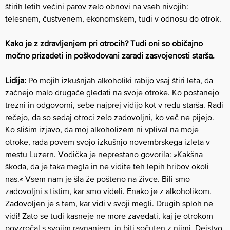
štirih letih večini parov zelo obnovi na vseh nivojih:
telesnem, čustvenem, ekonomskem, tudi v odnosu do otrok.
Kako je z zdravljenjem pri otrocih? Tudi oni so običajno
močno prizadeti in poškodovani zaradi zasvojenosti starša.
Lidija:
Po mojih izkušnjah alkoholiki rabijo vsaj štiri leta, da
začnejo malo drugače gledati na svoje otroke. Ko postanejo
trezni in odgovorni, sebe najprej vidijo kot v redu starša. Radi
rečejo, da so sedaj otroci zelo zadovoljni, ko več ne pijejo.
Ko slišim izjavo, da moj alkoholizem ni vplival na moje
otroke, rada povem svojo izkušnjo novembrskega izleta v
mestu Luzern. Vodička je neprestano govorila: »Kakšna
škoda, da je taka megla in ne vidite teh lepih hribov okoli
nas.« Vsem nam je šla že pošteno na živce. Bili smo
zadovoljni s tistim, kar smo videli. Enako je z alkoholikom.
Zadovoljen je s tem, kar vidi v svoji megli. Drugih sploh ne
vidi! Zato se tudi kasneje ne more zavedati, kaj je otrokom
povzročal s svojim ravnanjem, in biti sočuten z njimi. Dejstvo