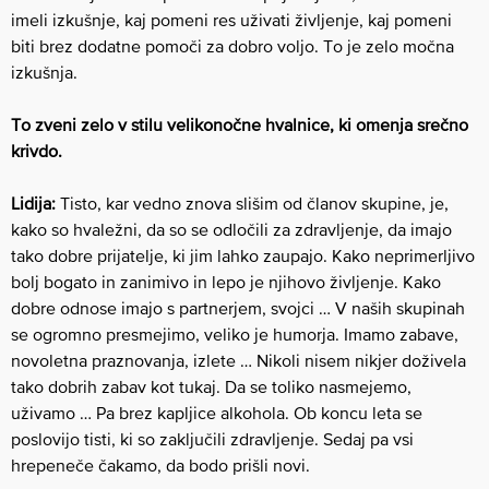
imeli izkušnje, kaj pomeni res uživati življenje, kaj pomeni
biti brez dodatne pomoči za dobro voljo. To je zelo močna
izkušnja.
To zveni zelo v stilu velikonočne hvalnice, ki omenja srečno
krivdo.
Lidija:
Tisto, kar vedno znova slišim od članov skupine, je,
kako so hvaležni, da so se odločili za zdravljenje, da imajo
tako dobre prijatelje, ki jim lahko zaupajo. Kako neprimerljivo
bolj bogato in zanimivo in lepo je njihovo življenje. Kako
dobre odnose imajo s partnerjem, svojci … V naših skupinah
se ogromno presmejimo, veliko je humorja. Imamo zabave,
novoletna praznovanja, izlete … Nikoli nisem nikjer doživela
tako dobrih zabav kot tukaj. Da se toliko nasmejemo,
uživamo … Pa brez kapljice alkohola. Ob koncu leta se
poslovijo tisti, ki so zaključili zdravljenje. Sedaj pa vsi
hrepeneče čakamo, da bodo prišli novi.