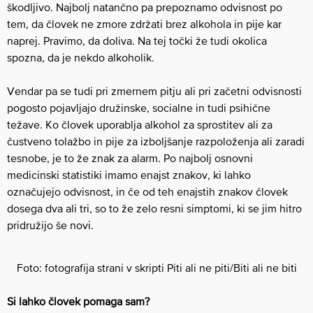
škodljivo. Najbolj natančno pa prepoznamo odvisnost po
tem, da človek ne zmore zdržati brez alkohola in pije kar
naprej. Pravimo, da doliva. Na tej točki že tudi okolica
spozna, da je nekdo alkoholik.
Vendar pa se tudi pri zmernem pitju ali pri začetni odvisnosti
pogosto pojavljajo družinske, socialne in tudi psihične
težave. Ko človek uporablja alkohol za sprostitev ali za
čustveno tolažbo in pije za izboljšanje razpoloženja ali zaradi
tesnobe, je to že znak za alarm. Po najbolj osnovni
medicinski statistiki imamo enajst znakov, ki lahko
označujejo odvisnost, in če od teh enajstih znakov človek
dosega dva ali tri, so to že zelo resni simptomi, ki se jim hitro
pridružijo še novi.
Foto: fotografija strani v skripti Piti ali ne piti/Biti ali ne biti
Si lahko človek pomaga sam?