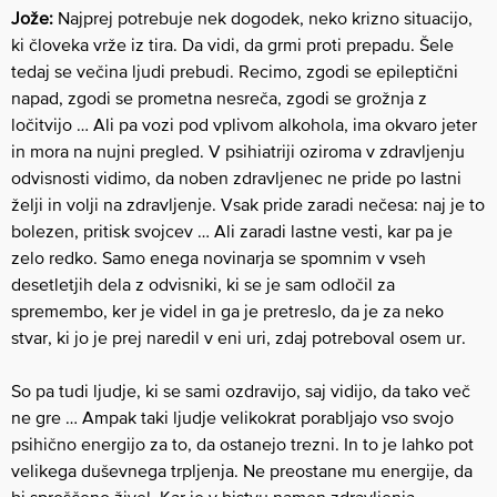
Jože:
Najprej potrebuje nek dogodek, neko krizno situacijo,
ki človeka vrže iz tira. Da vidi, da grmi proti prepadu. Šele
tedaj se večina ljudi prebudi. Recimo, zgodi se epileptični
napad, zgodi se prometna nesreča, zgodi se grožnja z
ločitvijo … Ali pa vozi pod vplivom alkohola, ima okvaro jeter
in mora na nujni pregled. V psihiatriji oziroma v zdravljenju
odvisnosti vidimo, da noben zdravljenec ne pride po lastni
želji in volji na zdravljenje. Vsak pride zaradi nečesa: naj je to
bolezen, pritisk svojcev … Ali zaradi lastne vesti, kar pa je
zelo redko. Samo enega novinarja se spomnim v vseh
desetletjih dela z odvisniki, ki se je sam odločil za
spremembo, ker je videl in ga je pretreslo, da je za neko
stvar, ki jo je prej naredil v eni uri, zdaj potreboval osem ur.
So pa tudi ljudje, ki se sami ozdravijo, saj vidijo, da tako več
ne gre … Ampak taki ljudje velikokrat porabljajo vso svojo
psihično energijo za to, da ostanejo trezni. In to je lahko pot
velikega duševnega trpljenja. Ne preostane mu energije, da
bi sproščeno živel. Kar je v bistvu namen zdravljenja …