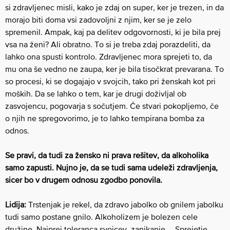
si zdravljenec misli, kako je zdaj on super, ker je trezen, in da
morajo biti doma vsi zadovoljni z njim, ker se je zelo
spremenil. Ampak, kaj pa delitev odgovornosti, ki je bila prej
vsa na ženi? Ali obratno. To si je treba zdaj porazdeliti, da
lahko ona spusti kontrolo. Zdravljenec mora sprejeti to, da
mu ona še vedno ne zaupa, ker je bila tisočkrat prevarana. To
so procesi, ki se dogajajo v svojcih, tako pri ženskah kot pri
moških. Da se lahko o tem, kar je drugi doživljal ob
zasvojencu, pogovarja s sočutjem. Če stvari pokopljemo, če
o njih ne spregovorimo, je to lahko tempirana bomba za
odnos.
Se pravi, da tudi za žensko ni prava rešitev, da alkoholika
samo zapusti. Nujno je, da se tudi sama udeleži zdravljenja,
sicer bo v drugem odnosu zgodbo ponovila.
Lidija:
Trstenjak je rekel, da zdravo jabolko ob gnilem jabolku
tudi samo postane gnilo. Alkoholizem je bolezen cele
družine. Najprej toleranca svojcev, zanikanje … Sprejetje