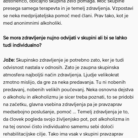
abstinenco, običajno skupina zelo pomaga. Moč skupine
presega samega terapevta in je temelj zdravljenja. Vzpostavi
se neka medprijateljska pomoč med člani. Prav tako, kot je
med anonimnimi alkoholiki.
Se mora zdravljenje nujno odvijati v skupini ali bi se lahko
tudi individualno?
Jože:
Skupinsko zdravljenje je potrebno zato, ker je tudi
odvisnost nastala v odnosih. Zato je zaupna skupinska
atmosfera najboljši način zdravljenja. Ljudje velikokrat
zmotno mislijo, da gre za neka predavanja. Tu ni nobenih
predavanj, nobenih velikih poučevanj. Neka osnovna dejstva
o alkoholu in alkoholizmu je sicer treba poznati, to se pridobi
na začetku, glavna vsebina zdravljenja pa je pravzaprav
medsebojno poslušanje, pomoč … Temelj zdravljenja je to,
da človek pogleda svojo življenjsko pot, pot alkoholizma in
na tej osnovi čisto individualno samemu sebi določi
rehabilitacijske cilje. Tako ima vsak v skupini pravzaprav