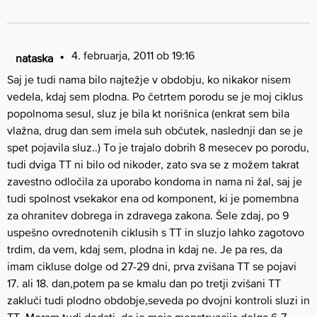
4. februarja, 2011 ob 19:16
nataska
Saj je tudi nama bilo najtežje v obdobju, ko nikakor nisem
vedela, kdaj sem plodna. Po četrtem porodu se je moj ciklus
popolnoma sesul, sluz je bila kt norišnica (enkrat sem bila
vlažna, drug dan sem imela suh občutek, naslednji dan se je
spet pojavila sluz..) To je trajalo dobrih 8 mesecev po porodu,
tudi dviga TT ni bilo od nikoder, zato sva se z možem takrat
zavestno odločila za uporabo kondoma in nama ni žal, saj je
tudi spolnost vsekakor ena od komponent, ki je pomembna
za ohranitev dobrega in zdravega zakona. Šele zdaj, po 9
uspešno ovrednotenih ciklusih s TT in sluzjo lahko zagotovo
trdim, da vem, kdaj sem, plodna in kdaj ne. Je pa res, da
imam cikluse dolge od 27-29 dni, prva zvišana TT se pojavi
17. ali 18. dan,potem pa se kmalu dan po tretji zvišani TT
zakluči tudi plodno obdobje,seveda po dvojni kontroli sluzi in
TT. Moram tudi dodati, da je moja menstruacija dolga 6-7