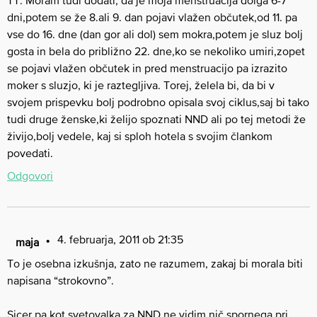
dni,potem se že 8.ali 9. dan pojavi vlažen občutek,od 11. pa
vse do 16. dne (dan gor ali dol) sem mokra,potem je sluz bolj
gosta in bela do približno 22. dne,ko se nekoliko umiri,zopet
se pojavi vlažen občutek in pred menstruacijo pa izrazito
moker s sluzjo, ki je raztegljiva. Torej, želela bi, da bi v
svojem prispevku bolj podrobno opisala svoj ciklus,saj bi tako
tudi druge ženske,ki želijo spoznati NND ali po tej metodi že
živijo,bolj vedele, kaj si sploh hotela s svojim člankom
povedati.
Odgovori
4. februarja, 2011 ob 21:35
maja
To je osebna izkušnja, zato ne razumem, zakaj bi morala biti
napisana “strokovno”.
Sicer pa kot svetovalka za NND ne vidim nič spornega pri