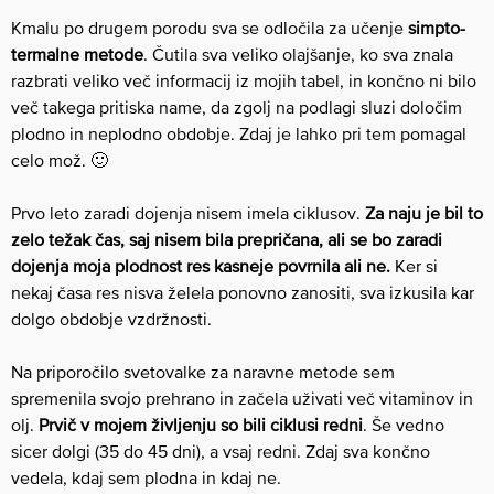
Kmalu po drugem porodu sva se odločila za učenje
simpto-
termalne metode
. Čutila sva veliko olajšanje, ko sva znala
razbrati veliko več informacij iz mojih tabel, in končno ni bilo
več takega pritiska name, da zgolj na podlagi sluzi določim
plodno in neplodno obdobje. Zdaj je lahko pri tem pomagal
celo mož. 🙂
Prvo leto zaradi dojenja nisem imela ciklusov.
Za naju je bil to
zelo težak čas, saj nisem bila prepričana, ali se bo zaradi
dojenja moja plodnost res kasneje povrnila ali ne.
Ker si
nekaj časa res nisva želela ponovno zanositi, sva izkusila kar
dolgo obdobje vzdržnosti.
Na priporočilo svetovalke za naravne metode sem
spremenila svojo prehrano in začela uživati več vitaminov in
olj.
Prvič v mojem življenju so bili ciklusi redni
. Še vedno
sicer dolgi (35 do 45 dni), a vsaj redni. Zdaj sva končno
vedela, kdaj sem plodna in kdaj ne.