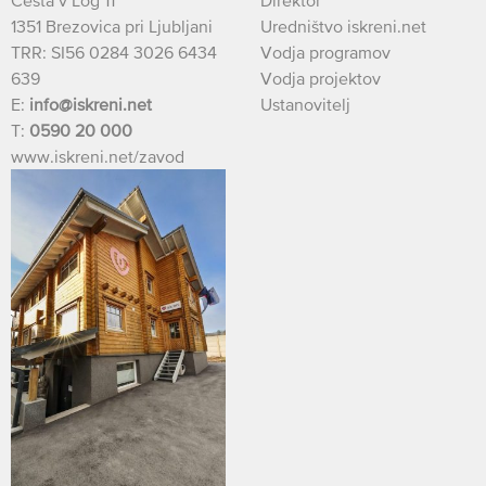
Cesta v Log 11
Direktor
1351 Brezovica pri Ljubljani
Uredništvo iskreni.net
TRR: SI56 0284 3026 6434
Vodja programov
639
Vodja projektov
E:
info@iskreni.net
Ustanovitelj
T:
0590 20 000
www.iskreni.net/zavod