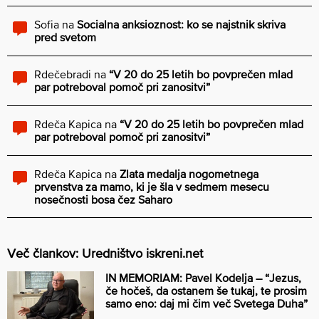
Sofia
na
Socialna anksioznost: ko se najstnik skriva
pred svetom
Rdečebradi
na
“V 20 do 25 letih bo povprečen mlad
par potreboval pomoč pri zanositvi”
Rdeča Kapica
na
“V 20 do 25 letih bo povprečen mlad
par potreboval pomoč pri zanositvi”
Rdeča Kapica
na
Zlata medalja nogometnega
prvenstva za mamo, ki je šla v sedmem mesecu
nosečnosti bosa čez Saharo
Več člankov: Uredništvo iskreni.net
IN MEMORIAM: Pavel Kodelja – “Jezus,
če hočeš, da ostanem še tukaj, te prosim
samo eno: daj mi čim več Svetega Duha”