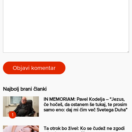
Najbolj brani članki
IN MEMORIAM: Pavel Kodelja – “Jezus,
če hočeš, da ostanem še tukaj, te prosim
samo eno: daj mi čim več Svetega Duha”
Ta otrok bo živel: Ko se čudež ne zgodi