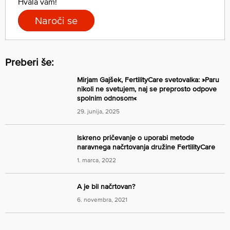
Hvala vam!
Naroči se
Preberi še:
Mirjam Gajšek, FertilityCare svetovalka: »Paru
nikoli ne svetujem, naj se preprosto odpove
spolnim odnosom«
29. junija, 2025
Iskreno pričevanje o uporabi metode
naravnega načrtovanja družine FertilityCare
1. marca, 2022
A je bil načrtovan?
6. novembra, 2021