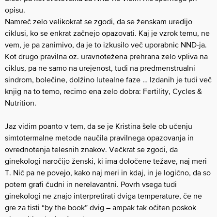
opisu.
Namreč zelo velikokrat se zgodi, da se ženskam uredijo
ciklusi, ko se enkrat začnejo opazovati. Kaj je vzrok temu, ne
vem, je pa zanimivo, da je to izkusilo več uporabnic NND-ja.
Kot drugo pravilna oz. uravnotežena prehrana zelo vpliva na
ciklus, pa ne samo na urejenost, tudi na predmenstrualni
sindrom, bolečine, dolžino lutealne faze … Izdanih je tudi več
knjig na to temo, recimo ena zelo dobra: Fertility, Cycles &
Nutrition.
Jaz vidim poanto v tem, da se je Kristina šele ob učenju
simtotermalne metode naučila pravilnega opazovanja in
ovrednotenja telesnih znakov. Večkrat se zgodi, da
ginekologi naročijo ženski, ki ima določene težave, naj meri
T. Nič pa ne povejo, kako naj meri in kdaj, in je logično, da so
potem grafi čudni in nerelavantni. Povrh vsega tudi
ginekologi ne znajo interpretirati dviga temperature, če ne
gre za tisti “by the book” dvig – ampak tak očiten poskok