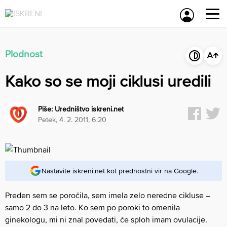
Skip
to
content
Plodnost
Kako so se moji ciklusi uredili
Piše:
Uredništvo iskreni.net
petek, 4. 2. 2011, 6:20
Nastavite iskreni.net kot prednostni vir na Google.
Preden sem se poročila, sem imela zelo neredne cikluse –
samo 2 do 3 na leto. Ko sem po poroki to omenila
ginekologu, mi ni znal povedati, če sploh imam ovulacije.