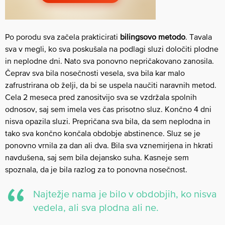
Po porodu sva začela prakticirati
bilingsovo metodo
. Tavala
sva v megli, ko sva poskušala na podlagi sluzi določiti plodne
in neplodne dni. Nato sva ponovno nepričakovano zanosila.
Čeprav sva bila nosečnosti vesela, sva bila kar malo
zafrustrirana ob želji, da bi se uspela naučiti naravnih metod.
Cela 2 meseca pred zanositvijo sva se vzdržala spolnih
odnosov, saj sem imela ves čas prisotno sluz. Končno 4 dni
nisva opazila sluzi. Prepričana sva bila, da sem neplodna in
tako sva končno končala obdobje abstinence. Sluz se je
ponovno vrnila za dan ali dva. Bila sva vznemirjena in hkrati
navdušena, saj sem bila dejansko suha. Kasneje sem
spoznala, da je bila razlog za to ponovna nosečnost.
Najtežje nama je bilo v obdobjih, ko nisva
vedela, ali sva plodna ali ne.