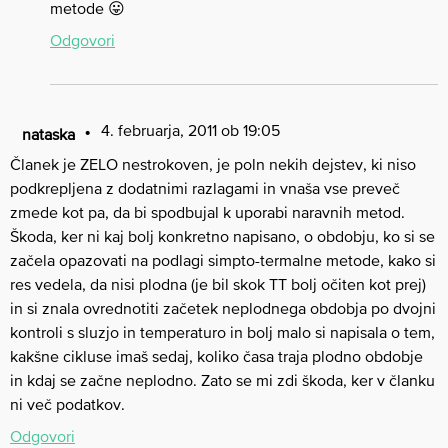
metode 😛
Odgovori
4. februarja, 2011 ob 19:05
nataska
Članek je ZELO nestrokoven, je poln nekih dejstev, ki niso
podkrepljena z dodatnimi razlagami in vnaša vse preveč
zmede kot pa, da bi spodbujal k uporabi naravnih metod.
Škoda, ker ni kaj bolj konkretno napisano, o obdobju, ko si se
začela opazovati na podlagi simpto-termalne metode, kako si
res vedela, da nisi plodna (je bil skok TT bolj očiten kot prej)
in si znala ovrednotiti začetek neplodnega obdobja po dvojni
kontroli s sluzjo in temperaturo in bolj malo si napisala o tem,
kakšne cikluse imaš sedaj, koliko časa traja plodno obdobje
in kdaj se začne neplodno. Zato se mi zdi škoda, ker v članku
ni več podatkov.
Odgovori