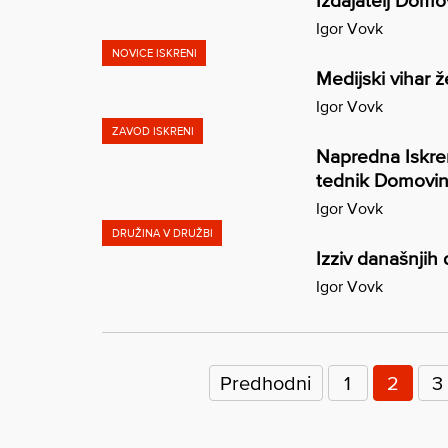
Izdajatelj Domo
Igor Vovk
NOVICE ISKRENI
Medijski vihar
Igor Vovk
ZAVOD ISKRENI
Napredna Iskren
tednik Domovi
Igor Vovk
DRUŽINA V DRUŽBI
Izziv današnjih 
Igor Vovk
Številčenje
prispevkov
Predhodni
1
2
3