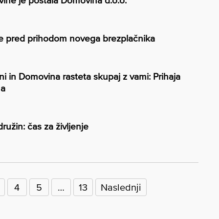
vine je postala Domovina d.o.o.
 že pred prihodom novega brezplačnika
i in Domovina rasteta skupaj z vami: Prihaja
na
družin: čas za življenje
4
5
…
13
Naslednji