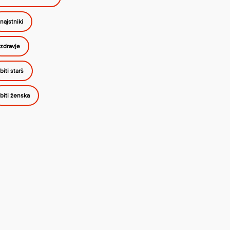
najstniki
zdravje
biti starš
biti ženska