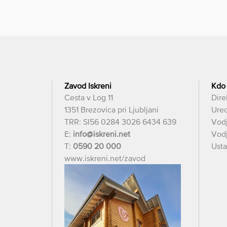
Zavod Iskreni
Kdo
Cesta v Log 11
Dire
1351 Brezovica pri Ljubljani
Ured
TRR: SI56 0284 3026 6434 639
Vod
E:
info@iskreni.net
Vodj
T:
0590 20 000
Usta
www.iskreni.net/zavod