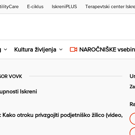
tilityCare
E-ciklus
IskreniPLUS
Terapevtski center Iskr
g
Kultura življenja
NAROČNIŠKE vsebi
Ur
GOR VOVK
Za
upnosti Iskreni
Ra
 Kako otroku privzgojiti podjetniško žilico (video,