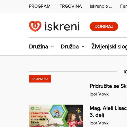
PROGRAMI
TRGOVINA
Iskreno o …
Fer
Skip
to
DONIRAJ
content
Družina
Družba
Življenjski slo
I
SKUPNOST
Pridružite se Sk
Igor Vovk
Mag. Aleš Lisac:
3. del)
Igor Vovk