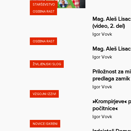
STARŠEVSTVO
OSEBNA RAST
Mag. Aleš Lisac
(video, 2. del)
Igor Vovk
OSEBNA RAST
Mag. Aleš Lisac:
Igor Vovk
ŽIVLJENJSKI SLOG
Priložnost za m
predlaga zamik 
Igor Vovk
VZGOJNI IZZIVI
»Krompirjeve« p
počitnice«
Igor Vovk
NOVICE ISKRENI