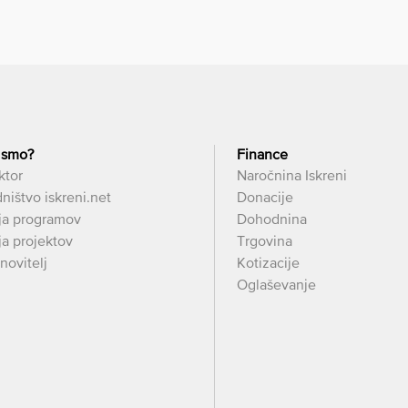
 smo?
Finance
ktor
Naročnina Iskreni
ništvo iskreni.net
Donacije
ja programov
Dohodnina
a projektov
Trgovina
novitelj
Kotizacije
Oglaševanje