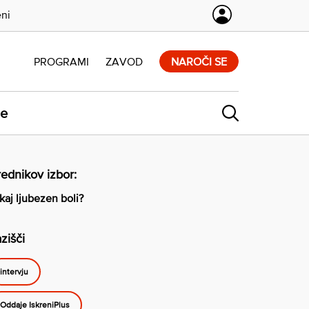
eni
PROGRAMI
ZAVOD
NAROČI SE
ne
ednikov izbor:
kaj ljubezen boli?
zišči
intervju
Oddaje IskreniPlus