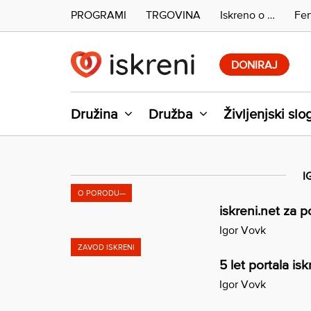
PROGRAMI
TRGOVINA
Iskreno o …
Fer
Skip
to
DONIRAJ
content
Družina
Družba
Življenjski slo
I
O PORODU---
iskreni.net za 
Igor Vovk
ZAVOD ISKRENI
5 let portala isk
Igor Vovk