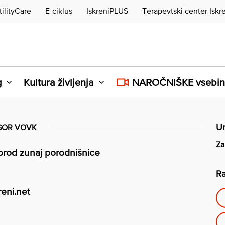
tilityCare
E-ciklus
IskreniPLUS
Terapevtski center Iskr
g
Kultura življenja
NAROČNIŠKE vsebi
Ur
GOR VOVK
Za
porod zunaj porodnišnice
Ra
reni.net