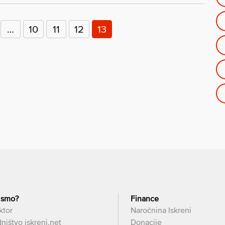
…
10
11
12
13
 smo?
Finance
ktor
Naročnina Iskreni
ništvo iskreni.net
Donacije