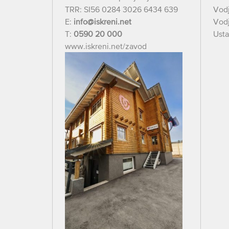
TRR: SI56 0284 3026 6434 639
Vod
E:
info@iskreni.net
Vodj
T:
0590 20 000
Usta
www.iskreni.net/zavod