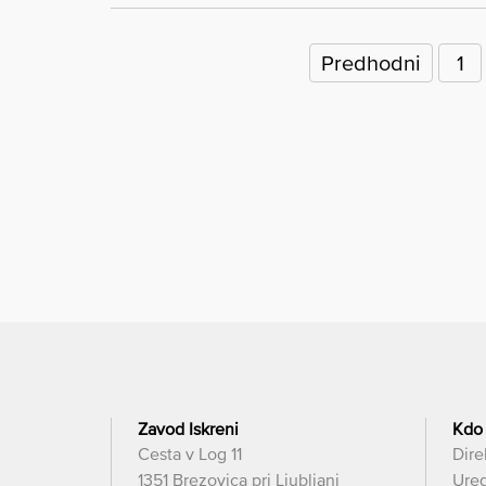
Številčenje
prispevkov
Predhodni
1
Zavod Iskreni
Kdo
Cesta v Log 11
Dire
1351 Brezovica pri Ljubljani
Ured