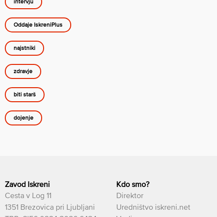
intervju
Oddaje IskreniPlus
najstniki
zdravje
biti starš
dojenje
Zavod Iskreni
Kdo smo?
Cesta v Log 11
Direktor
1351 Brezovica pri Ljubljani
Uredništvo iskreni.net