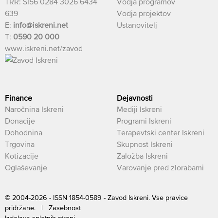
TRR: SI56 0284 3026 6434
Vodja programov
639
Vodja projektov
E:
info@iskreni.net
Ustanovitelj
T:
0590 20 000
www.iskreni.net/zavod
Finance
Dejavnosti
Naročnina Iskreni
Mediji Iskreni
Donacije
Programi Iskreni
Dohodnina
Terapevtski center Iskreni
Trgovina
Skupnost Iskreni
Kotizacije
Založba Iskreni
Oglaševanje
Varovanje pred zlorabami
© 2004-2026 - ISSN 1854-0589 - Zavod Iskreni. Vse pravice
pridržane. |
Zasebnost