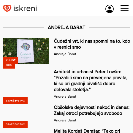
Skip
to
content
ANDREJA BARAT
Čudežni vrt, ki nas spomni na to, kdo
v resnici smo
Andreja Barat
KNJIGE
DOM
Arhitekt in urbanist Peter Lovšin:
“Pozabili smo na preverjena pravila,
ki so pri gradnji bivališč dobro
delovala stoletja.”
Andreja Barat
STARŠEVSTVO
Obšolske dejavnosti nekoč in danes:
Zakaj otroci potrebujejo svobodo
Andreja Barat
STARŠEVSTVO
Melita Kordeš Demšar: “Tako pri