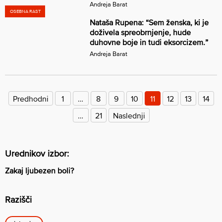
Andreja Barat
OSEBNA RAST
Nataša Rupena: “Sem ženska, ki je
doživela spreobrnjenje, hude
duhovne boje in tudi eksorcizem.”
Andreja Barat
Številčenje
prispevkov
Predhodni
1
…
8
9
10
11
12
13
14
…
21
Naslednji
Urednikov izbor:
Zakaj ljubezen boli?
Razišči