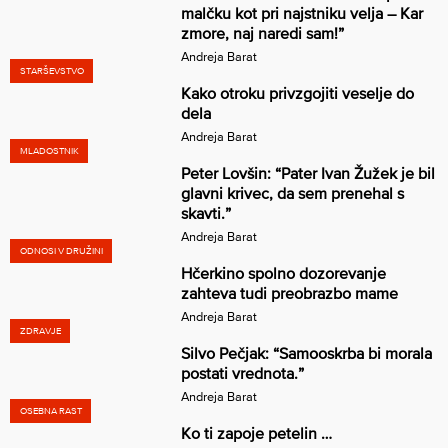
malčku kot pri najstniku velja – Kar
zmore, naj naredi sam!”
Andreja Barat
STARŠEVSTVO
Kako otroku privzgojiti veselje do
dela
Andreja Barat
MLADOSTNIK
Peter Lovšin: “Pater Ivan Žužek je bil
glavni krivec, da sem prenehal s
skavti.”
Andreja Barat
ODNOSI V DRUŽINI
Hčerkino spolno dozorevanje
zahteva tudi preobrazbo mame
Andreja Barat
ZDRAVJE
Silvo Pečjak: “Samooskrba bi morala
postati vrednota.”
Andreja Barat
OSEBNA RAST
Ko ti zapoje petelin …