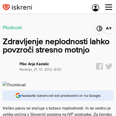
Skip
to
content
Plodnost
Zdravljenje neplodnosti lahko
povzroči stresno motnjo
Piše:
Anja Kastelic
nedelja, 21. 10. 2012, 8:00
Nastavite iskreni.net kot prednostni vir na Google.
Veliko parov se srečuje s težavo neplodnosti. In še vedno je
velika večina v Sloveniji poslana na IVF postopke. Za žensko