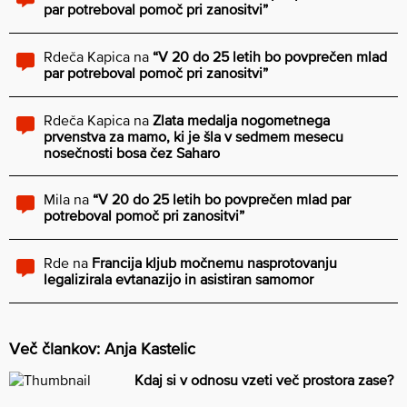
par potreboval pomoč pri zanositvi”
Rdeča Kapica
na
“V 20 do 25 letih bo povprečen mlad
par potreboval pomoč pri zanositvi”
Rdeča Kapica
na
Zlata medalja nogometnega
prvenstva za mamo, ki je šla v sedmem mesecu
nosečnosti bosa čez Saharo
Mila
na
“V 20 do 25 letih bo povprečen mlad par
potreboval pomoč pri zanositvi”
Rde
na
Francija kljub močnemu nasprotovanju
legalizirala evtanazijo in asistiran samomor
Več člankov: Anja Kastelic
Kdaj si v odnosu vzeti več prostora zase?