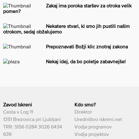
Zakaj ima poroka staršev za otroka velik
pomen?
Nekatere stvari, ki smo jih pustili našim
otrokom, sedaj obžalujemo
Prepoznavati Božji klic znotraj zakona
Nekaj idej, da bo poletje zabavnejše!
Zavod Iskreni
Kdo smo?
Cesta v Log 11
Direktor
1351 Brezovica pri Ljubljani
Uredništvo iskreni.net
TRR: SI56 0284 3026 6434
Vodja programov
639
Vodja projektov