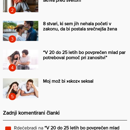
skriva pred svetom
8 stvari, ki sem jih nehala početi v
zakonu, da bi postala srečnejša žena
“V 20 do 25 letih bo povprečen mlad par
potreboval pomoč pri zanositvi”
Moj mož bi »skoz« seksal
Zadnji komentirani članki
Rdečebradi
na
“V 20 do 25 letih bo povprečen mlad