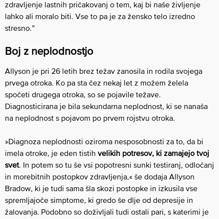
zdravljenje lastnih pričakovanj o tem, kaj bi naše življenje
lahko ali moralo biti. Vse to pa je za žensko telo izredno
stresno.”
Boj z neplodnostjo
Allyson je pri 26 letih brez težav zanosila in rodila svojega
prvega otroka. Ko pa sta čez nekaj let z možem želela
spočeti drugega otroka, so se pojavile težave.
Diagnosticirana je bila sekundarna neplodnost, ki se nanaša
na neplodnost s pojavom po prvem rojstvu otroka.
»Diagnoza neplodnosti oziroma nesposobnosti za to, da bi
imela otroke, je eden tistih
velikih potresov, ki zamajejo tvoj
svet
. In potem so tu še vsi popotresni sunki testiranj, odločanj
in morebitnih postopkov zdravljenja,« še dodaja Allyson
Bradow, ki je tudi sama šla skozi postopke in izkusila vse
spremljajoče simptome, ki gredo še dlje od depresije in
žalovanja. Podobno so doživljali tudi ostali pari, s katerimi je