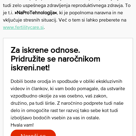
tudi zelo uspešnega zdravljenja reproduktivnega zdravja
. To
je t.i.
»NaProTehnologija«
, ki je popolnoma naravna in ne
vključuje stresnih situacij. Več o tem si lahko preberete na
www.fertilitycare.si
.
Za iskrene odnose.
Pridružite se naročnikom
iskreni.net!
Dobili boste orodja in spodbude v obliki ekskluzivnih
videov in člankov, ki vam bodo pomagale, da ustvarite
vzpodbudno okolje za vas osebno, vaš zakon,
družino, pa tudi širše. Z naročnino podprete tudi naše
delo in omogočite rast ter razvoj tako sebe kot tudi
izboljšavo bodočih vsebin za vas in ostale.
Hvala vam!