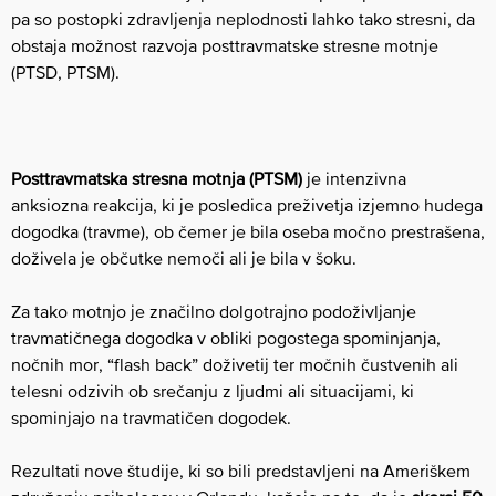
pa so postopki zdravljenja neplodnosti lahko tako stresni, da
obstaja možnost razvoja posttravmatske stresne motnje
(PTSD, PTSM).
Posttravmatska stresna motnja (PTSM)
je intenzivna
anksiozna reakcija, ki je posledica preživetja izjemno hudega
dogodka (travme), ob čemer je bila oseba močno prestrašena,
doživela je občutke nemoči ali je bila v šoku.
Za tako motnjo je značilno dolgotrajno podoživljanje
travmatičnega dogodka v obliki pogostega spominjanja,
nočnih mor, “flash back” doživetij ter močnih čustvenih ali
telesni odzivih ob srečanju z ljudmi ali situacijami, ki
spominjajo na travmatičen dogodek.
Rezultati nove študije, ki so bili predstavljeni na Ameriškem