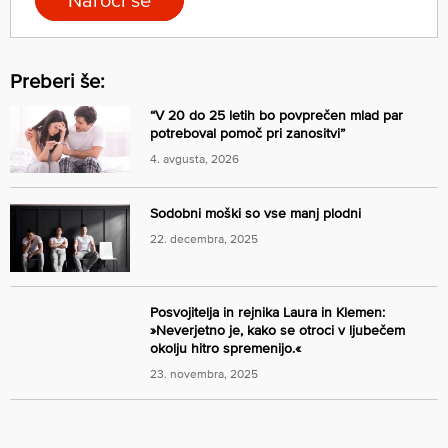
Naroči se
Preberi še:
“V 20 do 25 letih bo povprečen mlad par
potreboval pomoč pri zanositvi”
4. avgusta, 2026
Sodobni moški so vse manj plodni
22. decembra, 2025
Posvojitelja in rejnika Laura in Klemen:
»Neverjetno je, kako se otroci v ljubečem
okolju hitro spremenijo.«
23. novembra, 2025