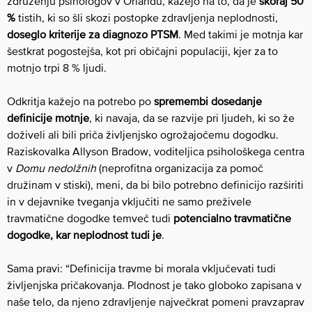
združenju psihologov v Orlandu, kažejo na to, da je
skoraj 50
%
tistih, ki so šli skozi postopke zdravljenja neplodnosti,
doseglo kriterije za diagnozo PTSM
. Med takimi je motnja kar
šestkrat pogostejša, kot pri običajni populaciji, kjer za to
motnjo trpi 8 % ljudi.
Odkritja kažejo na potrebo po
spremembi dosedanje
definicije motnje
, ki navaja, da se razvije pri ljudeh, ki so že
doživeli ali bili priča življenjsko ogrožajočemu dogodku.
Raziskovalka Allyson Bradow, voditeljica psihološkega centra
v
Domu nedolžnih
(neprofitna organizacija za pomoč
družinam v stiski), meni, da bi bilo potrebno definicijo razširiti
in v dejavnike tveganja vključiti ne samo preživele
travmatične dogodke temveč tudi
potencialno travmatične
dogodke, kar neplodnost tudi je
.
Sama pravi: “Definicija travme bi morala vključevati tudi
življenjska pričakovanja. Plodnost je tako globoko zapisana v
naše telo, da njeno zdravljenje največkrat pomeni pravzaprav