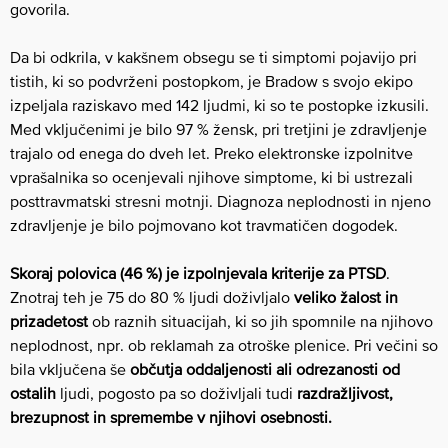
govorila.
Da bi odkrila, v kakšnem obsegu se ti simptomi pojavijo pri
tistih, ki so podvrženi postopkom, je Bradow s svojo ekipo
izpeljala raziskavo med 142 ljudmi, ki so te postopke izkusili.
Med vključenimi je bilo 97 % žensk, pri tretjini je zdravljenje
trajalo od enega do dveh let. Preko elektronske izpolnitve
vprašalnika so ocenjevali njihove simptome, ki bi ustrezali
posttravmatski stresni motnji. Diagnoza neplodnosti in njeno
zdravljenje je bilo pojmovano kot travmatičen dogodek.
Skoraj polovica (46 %) je izpolnjevala kriterije za PTSD
.
Znotraj teh je 75 do 80 % ljudi doživljalo
veliko žalost in
prizadetost
ob raznih situacijah, ki so jih spomnile na njihovo
neplodnost, npr. ob reklamah za otroške plenice. Pri večini so
bila vključena še
občutja oddaljenosti ali odrezanosti od
ostalih
ljudi, pogosto pa so doživljali tudi
razdražljivost,
brezupnost in spremembe v njihovi osebnosti.