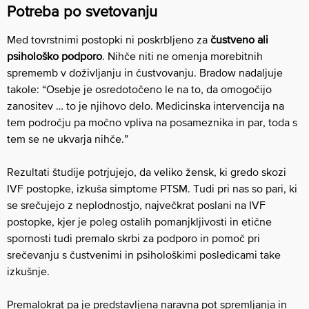
Potreba po svetovanju
Med tovrstnimi postopki ni poskrbljeno za
čustveno ali
psihološko podporo
. Nihče niti ne omenja morebitnih
sprememb v doživljanju in čustvovanju. Bradow nadaljuje
takole: “Osebje je osredotočeno le na to, da omogočijo
zanositev … to je njihovo delo. Medicinska intervencija na
tem področju pa močno vpliva na posameznika in par, toda s
tem se ne ukvarja nihče.”
Rezultati študije potrjujejo, da veliko žensk, ki gredo skozi
IVF postopke, izkuša simptome PTSM. Tudi pri nas so pari, ki
se srečujejo z neplodnostjo, največkrat poslani na IVF
postopke, kjer je poleg ostalih pomanjkljivosti in etične
spornosti tudi premalo skrbi za podporo in pomoč pri
srečevanju s čustvenimi in psihološkimi posledicami take
izkušnje.
Premalokrat pa je predstavljena naravna pot
spremljanja in