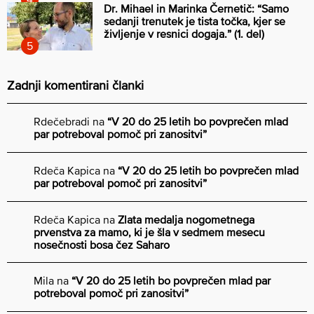
Dr. Mihael in Marinka Černetič: “Samo
sedanji trenutek je tista točka, kjer se
življenje v resnici dogaja.” (1. del)
Zadnji komentirani članki
Rdečebradi
na
“V 20 do 25 letih bo povprečen mlad
par potreboval pomoč pri zanositvi”
Rdeča Kapica
na
“V 20 do 25 letih bo povprečen mlad
par potreboval pomoč pri zanositvi”
Rdeča Kapica
na
Zlata medalja nogometnega
prvenstva za mamo, ki je šla v sedmem mesecu
nosečnosti bosa čez Saharo
Mila
na
“V 20 do 25 letih bo povprečen mlad par
potreboval pomoč pri zanositvi”