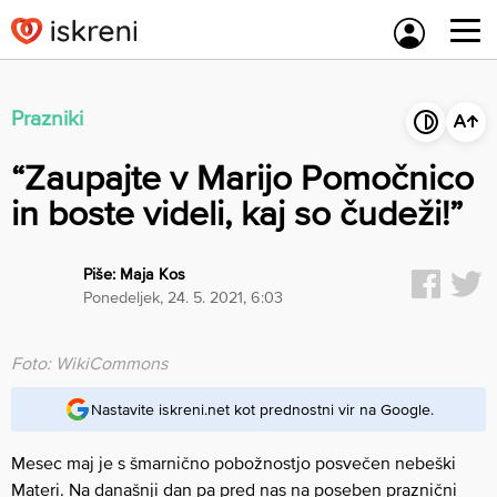
Skip
to
content
Prazniki
“Zaupajte v Marijo Pomočnico
in boste videli, kaj so čudeži!”
Piše:
Maja Kos
ponedeljek, 24. 5. 2021, 6:03
Foto: WikiCommons
Nastavite iskreni.net kot prednostni vir na Google.
Mesec maj je s šmarnično pobožnostjo posvečen nebeški
Materi. Na današnji dan pa pred nas na poseben praznični