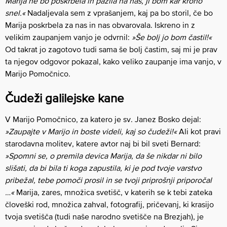
Marija ne bo poskrbela in pazila na nas, ji bom kar krono
snel.«
Nadaljevala sem z vprašanjem, kaj pa bo storil, če bo
Marija poskrbela za nas in nas obvarovala. Iskreno in z
velikim zaupanjem vanjo je odvrnil:
»Še bolj jo bom častil!«
Od takrat jo zagotovo tudi sama še bolj častim, saj mi je prav
ta njegov odgovor pokazal, kako veliko zaupanje ima vanjo, v
Marijo Pomočnico.
Čudeži galilejske kane
V Marijo Pomočnico, za katero je sv. Janez Bosko dejal:
»Zaupajte v Marijo in boste videli, kaj so čudeži!«
Ali kot pravi
starodavna molitev, katere avtor naj bi bil sveti Bernard:
»Spomni se, o premila devica Marija, da še nikdar ni bilo
slišati, da bi bila ti koga zapustila, ki je pod tvoje varstvo
pribežal, tebe pomoči prosil in se tvoji priprošnji priporočal
…«
Marija, zares, množica svetišč, v katerih se k tebi zateka
človeški rod, množica zahval, fotografij, pričevanj, ki krasijo
tvoja svetišča (tudi naše narodno svetišče na Brezjah), je