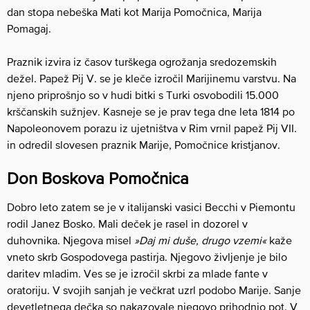
dan stopa nebeška Mati kot Marija Pomočnica, Marija
Pomagaj.
Praznik izvira iz časov turškega ogrožanja sredozemskih
dežel. Papež Pij V. se je kleče izročil Marijinemu varstvu. Na
njeno priprošnjo so v hudi bitki s Turki osvobodili 15.000
krščanskih sužnjev. Kasneje se je prav tega dne leta 1814 po
Napoleonovem porazu iz ujetništva v Rim vrnil papež Pij VII.
in odredil slovesen praznik Marije, Pomočnice kristjanov.
Don Boskova Pomočnica
Dobro leto zatem se je v italijanski vasici Becchi v Piemontu
rodil Janez Bosko. Mali deček je rasel in dozorel v
duhovnika. Njegova misel
»Daj mi duše, drugo vzemi«
kaže
vneto skrb Gospodovega pastirja. Njegovo življenje je bilo
daritev mladim. Ves se je izročil skrbi za mlade fante v
oratoriju. V svojih sanjah je večkrat uzrl podobo Marije. Sanje
devetletnega dečka so nakazovale njegovo prihodnjo pot. V