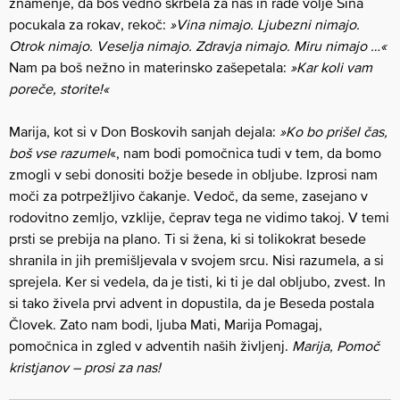
znamenje, da boš vedno skrbela za nas in rade volje Sina
pocukala za rokav, rekoč:
»Vina nimajo. Ljubezni nimajo.
Otrok nimajo. Veselja nimajo. Zdravja nimajo. Miru nimajo …«
Nam pa boš nežno in materinsko zašepetala:
»Kar koli vam
poreče, storite!«
Marija, kot si v Don Boskovih sanjah dejala:
»Ko bo prišel čas,
boš vse razumel
«, nam bodi pomočnica tudi v tem, da bomo
zmogli v sebi donositi božje besede in obljube. Izprosi nam
moči za potrpežljivo čakanje. Vedoč, da seme, zasejano v
rodovitno zemljo, vzklije, čeprav tega ne vidimo takoj. V temi
prsti se prebija na plano. Ti si žena, ki si tolikokrat besede
shranila in jih premišljevala v svojem srcu. Nisi razumela, a si
sprejela. Ker si vedela, da je tisti, ki ti je dal obljubo, zvest. In
si tako živela prvi advent in dopustila, da je Beseda postala
Človek. Zato nam bodi, ljuba Mati, Marija Pomagaj,
pomočnica in zgled v adventih naših življenj.
Marija, Pomoč
kristjanov – prosi za nas!