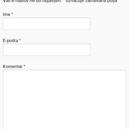
Vaš e-naslov ne bo objavljen.
*
označuje zahtevana polja
Ime
*
E-pošta
*
Komentar
*