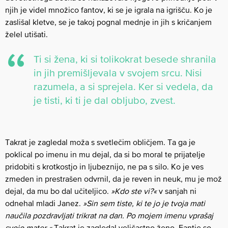
njih je videl množico fantov, ki se je igrala na igrišču. Ko je
zaslišal kletve, se je takoj pognal mednje in jih s kričanjem
želel utišati.
Ti si žena, ki si tolikokrat besede shranila
in jih premišljevala v svojem srcu. Nisi
razumela, a si sprejela. Ker si vedela, da
je tisti, ki ti je dal obljubo, zvest.
Takrat je zagledal moža s svetlečim obličjem. Ta ga je
poklical po imenu in mu dejal, da si bo moral te prijatelje
pridobiti s krotkostjo in ljubeznijo, ne pa s silo. Ko je ves
zmeden in prestrašen odvrnil, da je reven in neuk, mu je mož
dejal, da mu bo dal učiteljico.
»Kdo ste vi?«
v sanjah ni
odnehal mladi Janez.
»Sin sem tiste, ki te jo je tvoja mati
naučila pozdravljati trikrat na dan. Po mojem imenu vprašaj
svojo mater.«
Takrat je zagledal veličastno ženo. Fantje so