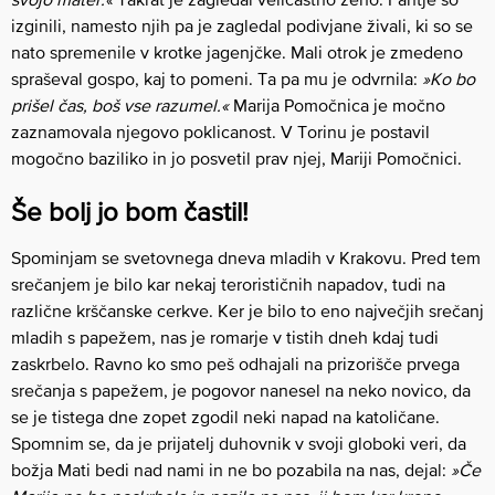
izginili, namesto njih pa je zagledal podivjane živali, ki so se
nato spremenile v krotke jagenjčke. Mali otrok je zmedeno
spraševal gospo, kaj to pomeni. Ta pa mu je odvrnila:
»Ko bo
prišel čas, boš vse razumel.«
Marija Pomočnica je močno
zaznamovala njegovo poklicanost. V Torinu je postavil
mogočno baziliko in jo posvetil prav njej, Mariji Pomočnici.
Še bolj jo bom častil!
Spominjam se svetovnega dneva mladih v Krakovu. Pred tem
srečanjem je bilo kar nekaj terorističnih napadov, tudi na
različne krščanske cerkve. Ker je bilo to eno največjih srečanj
mladih s papežem, nas je romarje v tistih dneh kdaj tudi
zaskrbelo. Ravno ko smo peš odhajali na prizorišče prvega
srečanja s papežem, je pogovor nanesel na neko novico, da
se je tistega dne zopet zgodil neki napad na katoličane.
Spomnim se, da je prijatelj duhovnik v svoji globoki veri, da
božja Mati bedi nad nami in ne bo pozabila na nas, dejal:
»Če