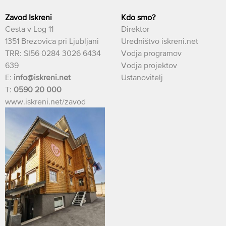
Zavod Iskreni
Kdo smo?
Cesta v Log 11
Direktor
1351 Brezovica pri Ljubljani
Uredništvo iskreni.net
TRR: SI56 0284 3026 6434
Vodja programov
639
Vodja projektov
E:
info@iskreni.net
Ustanovitelj
T:
0590 20 000
www.iskreni.net/zavod