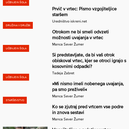
UČENJE IN ŠOLA
Prvič v vrtec: Pismo vzgojiteljice
staršem
Uredništvo iskreni.net
DRUŽINA V DRUŽBI
Otrokom ne bi smeli odvzeti
možnosti uvajanja v vrtec
Manca Sever Žumer
UČENJE IN ŠOLA
Si predstavljate, da bi vaš otrok
obiskoval vrtec, kjer se otroci igrajo s
kosovnimi odpadki?
Tadeja Zabret
UČENJE IN ŠOLA
»Mi nismo imeli nobenega uvajanja,
pa smo preživeli«
Manca Sever Žumer
STARŠEVSTVO
Ko se zjutraj pred vrtcem vse podre
in znova sestavi
Manca Sever Žumer