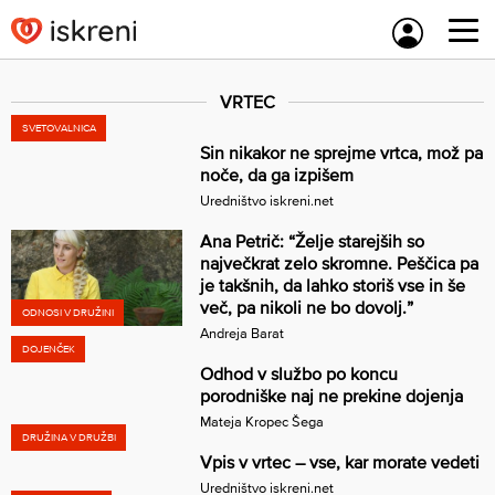
Skip
to
content
VRTEC
SVETOVALNICA
Sin nikakor ne sprejme vrtca, mož pa
noče, da ga izpišem
Uredništvo iskreni.net
Ana Petrič: “Želje starejših so
največkrat zelo skromne. Peščica pa
je takšnih, da lahko storiš vse in še
več, pa nikoli ne bo dovolj.”
ODNOSI V DRUŽINI
Andreja Barat
DOJENČEK
Odhod v službo po koncu
porodniške naj ne prekine dojenja
Mateja Kropec Šega
DRUŽINA V DRUŽBI
Vpis v vrtec – vse, kar morate vedeti
Uredništvo iskreni.net