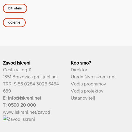
biti starš
dojenje
Zavod Iskreni
Kdo smo?
Cesta v Log 11
Direktor
1351 Brezovica pri Ljubljani
Uredništvo iskreni.net
TRR: SI56 0284 3026 6434
Vodja programov
639
Vodja projektov
E:
info@iskreni.net
Ustanovitelj
T:
0590 20 000
www.iskreni.net/zavod