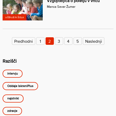
Vzgojiteljica o poletju v vrtcu
Manca Sever Žumer
UČENJE IN ŠOLA
Številčenje
prispevkov
Predhodni
1
2
3
4
5
Naslednji
Razišči
intervju
Oddaje IskreniPlus
najstniki
zdravje