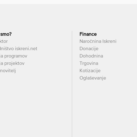
 smo?
Finance
ktor
Naročnina Iskreni
ništvo iskreni.net
Donacije
ja programov
Dohodnina
a projektov
Trgovina
novitelj
Kotizacije
Oglaševanje