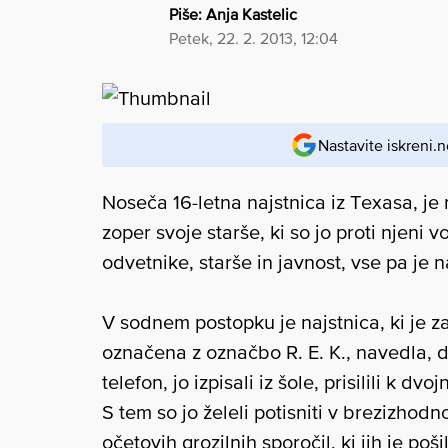
Piše:
Anja Kastelic
petek, 22. 2. 2013, 12:04
Nastavite iskreni.n
Noseča 16-letna najstnica iz Texasa, je
zoper svoje starše, ki so jo proti njeni vo
odvetnike, starše in javnost, vse pa je 
V sodnem postopku je najstnica, ki je 
označena z označbo R. E. K., navedla, da s
telefon, jo izpisali iz šole, prisilili k d
S tem so jo želeli potisniti v brezizhodn
očetovih grozilnih sporočil, ki jih je pošil