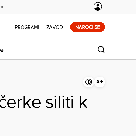
eni
PROGRAMI
ZAVOD
NAROČI SE
ne
erke siliti k