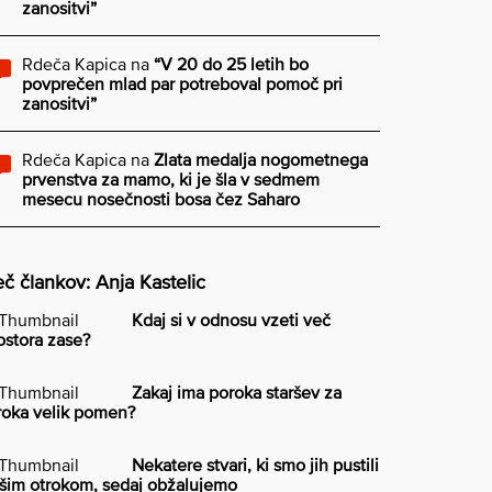
zanositvi”
Rdeča Kapica
na
“V 20 do 25 letih bo
povprečen mlad par potreboval pomoč pri
zanositvi”
Rdeča Kapica
na
Zlata medalja nogometnega
prvenstva za mamo, ki je šla v sedmem
mesecu nosečnosti bosa čez Saharo
č člankov: Anja Kastelic
Kdaj si v odnosu vzeti več
ostora zase?
Zakaj ima poroka staršev za
roka velik pomen?
Nekatere stvari, ki smo jih pustili
šim otrokom, sedaj obžalujemo