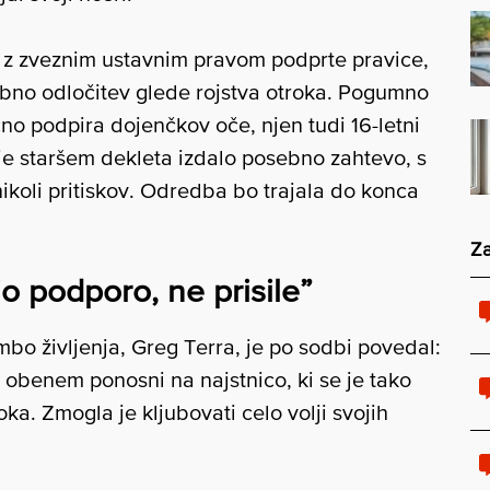
v z zveznim ustavnim pravom podprte pravice,
sebno odločitev glede rojstva otroka. Pogumno
očno podpira dojenčkov oče, njen tudi 16-letni
 je staršem dekleta izdalo posebno zahtevo, s
ikoli pritiskov. Odredba bo trajala do konca
Za
 podporo, ne prisile”
o življenja, Greg Terra, je po sodbi povedal:
 obenem ponosni na najstnico, ki se je tako
ka. Zmogla je kljubovati celo volji svojih