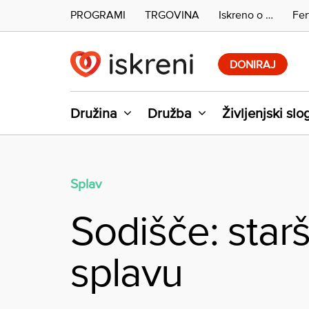
PROGRAMI
TRGOVINA
Iskreno o …
Fer
Skip
to
DONIRAJ
content
Družina
Družba
Življenjski slo
Splav
Sodišče: starš
splavu