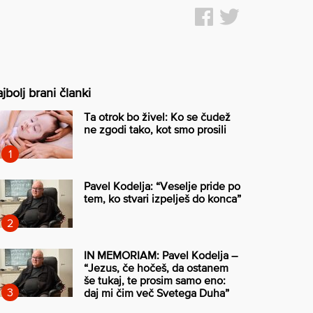
jbolj brani članki
Ta otrok bo živel: Ko se čudež
ne zgodi tako, kot smo prosili
Pavel Kodelja: “Veselje pride po
tem, ko stvari izpelješ do konca”
IN MEMORIAM: Pavel Kodelja –
“Jezus, če hočeš, da ostanem
še tukaj, te prosim samo eno:
daj mi čim več Svetega Duha”