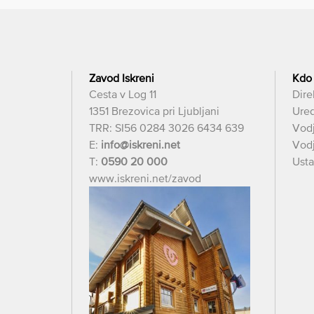
Zavod Iskreni
Kdo
Cesta v Log 11
Dire
1351 Brezovica pri Ljubljani
Ured
TRR: SI56 0284 3026 6434 639
Vod
E:
info@iskreni.net
Vodj
T:
0590 20 000
Usta
www.iskreni.net/zavod