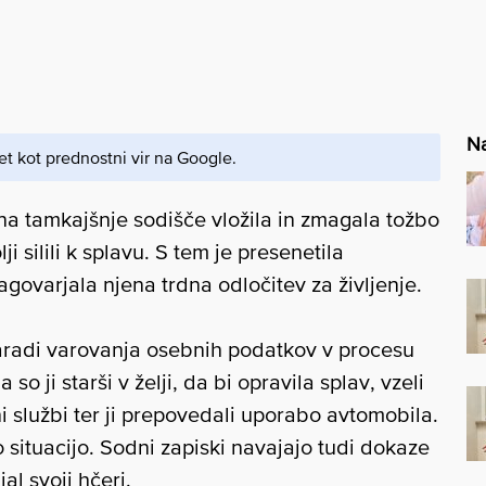
Na
et kot prednostni vir na Google.
 na tamkajšnje sodišče vložila in zmagala tožbo
lji silili k splavu. S tem je presenetila
nagovarjala njena trdna odločitev za življenje.
zaradi varovanja osebnih podatkov v procesu
o ji starši v želji, da bi opravila splav, vzeli
vojni službi ter ji prepovedali uporabo avtomobila.
o situacijo. Sodni zapiski navajajo tudi dokaze
jal svoji hčeri.