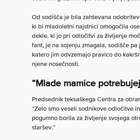
Od sodišča je bila zahtevana odobrite
ki bi mladoletni najstnici omogočila o
dekle, ki jo pri odločitvi za življenje m
fant, je na sojenju zmagala, sodišče pa
katero jim odvzemajo pravico do kakršn
njene nosečnosti.
“Mlade mamice potrebujejo
Predsednik teksaškega Centra za obramb
“Zelo smo veseli sodnikove odločitve in
pogumno borila za življenje svojega otro
staršev.”