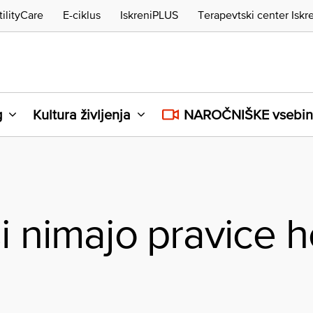
tilityCare
E-ciklus
IskreniPLUS
Terapevtski center Iskr
g
Kultura življenja
NAROČNIŠKE vsebi
i nimajo pravice hč