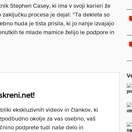
ik Stephen Casey, ki ima v svoji karieri že
b zaključku procesa je dejal: “Ta dekleta so
sebno huda je tista prisila, ki jo nanje izvajajo
 trenutkih te mlade mamice želijo le podpore in
Ve
pr
skreni.net!
liki ekskluzivnih videov in člankov, ki
ot
zpodbudno okolje za vas osebno, vaš
očnino podprete tudi naše delo in
na