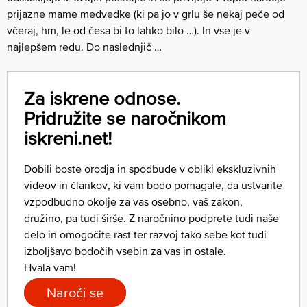
prijazne mame medvedke (ki pa jo v grlu še nekaj peče od
včeraj, hm, le od česa bi to lahko bilo …). In vse je v
najlepšem redu. Do naslednjič …
Za iskrene odnose.
Pridružite se naročnikom
iskreni.net!
Dobili boste orodja in spodbude v obliki ekskluzivnih
videov in člankov, ki vam bodo pomagale, da ustvarite
vzpodbudno okolje za vas osebno, vaš zakon,
družino, pa tudi širše. Z naročnino podprete tudi naše
delo in omogočite rast ter razvoj tako sebe kot tudi
izboljšavo bodočih vsebin za vas in ostale.
Hvala vam!
Naroči se