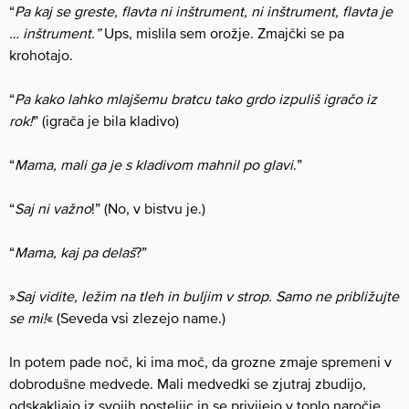
“
Pa kaj se greste, flavta ni inštrument, ni inštrument, flavta je
… inštrument.”
Ups, mislila sem orožje. Zmajčki se pa
krohotajo.
“
Pa kako lahko mlajšemu bratcu tako grdo izpuliš igračo iz
rok!
” (igrača je bila kladivo)
“
Mama, mali ga je s kladivom mahnil po glavi
.”
“
Saj ni važno
!” (No, v bistvu je.)
“
Mama, kaj pa delaš
?”
»
Saj vidite, ležim na tleh in buljim v strop. Samo ne približujte
se mi!
« (Seveda vsi zlezejo name.)
In potem pade noč, ki ima moč, da grozne zmaje spremeni v
dobrodušne medvede. Mali medvedki se zjutraj zbudijo,
odskakljajo iz svojih posteljic in se privijejo v toplo naročje