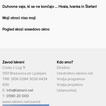
Duhovne vaje, ki se ne končajo … Hvala, Ivanka in Štefan!
Moji otroci niso moji
Pogled skozi sosedovo okno
Zavod Iskreni
Kdo smo?
Cesta v Log 11
Direktor
1351 Brezovica pri Ljubljani
Uredništvo iskreni.net
TRR: SI56 0284 3026 6434
Vodja programov
639
Vodja projektov
E:
info@iskreni.net
Ustanovitelj
T:
0590 20 000
www.iskreni.net/zavod