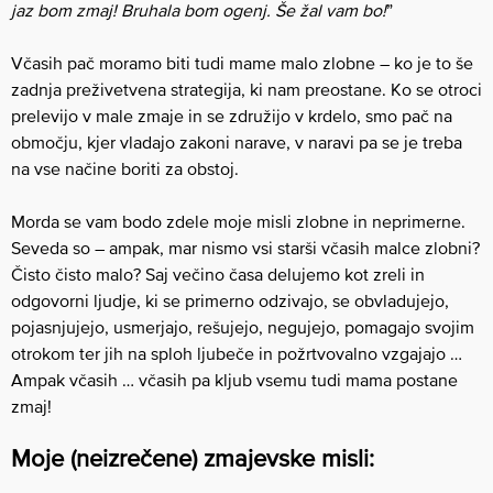
jaz bom zmaj! Bruhala bom ogenj. Še žal vam bo!
”
Včasih pač moramo biti tudi mame malo zlobne – ko je to še
zadnja preživetvena strategija, ki nam preostane. Ko se otroci
prelevijo v male zmaje in se združijo v krdelo, smo pač na
območju, kjer vladajo zakoni narave, v naravi pa se je treba
na vse načine boriti za obstoj.
Morda se vam bodo zdele moje misli zlobne in neprimerne.
Seveda so – ampak, mar nismo vsi starši včasih malce zlobni?
Čisto čisto malo? Saj večino časa delujemo kot zreli in
odgovorni ljudje, ki se primerno odzivajo, se obvladujejo,
pojasnjujejo, usmerjajo, rešujejo, negujejo, pomagajo svojim
otrokom ter jih na sploh ljubeče in požrtvovalno vzgajajo …
Ampak včasih … včasih pa kljub vsemu tudi mama postane
zmaj!
Moje (neizrečene) zmajevske misli: