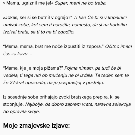
» Mama, ugriznil me je!«
Super, meni ne bo treba.
»Jokaš, ker si se butnil v ograjo?”
Ti kar! Če bi si v kopalnici
umival zobe, kot sem ti naročila, namesto, da si na hodniku
izzival brata, se ti to ne bi zgodilo.
“Mama, mama, brat me noče izpustiti iz zapora.”
Očitno imam
čas za kavo …
“Mama, kje je moja pižama?”
Pojma nimam, pa tudi če bi
vedela, ti tega niti ob mučenju ne bi izdala. Ta teden sem te
že 27-krat opozorila, da jo pospravljaj v posteljo.
Iz sosednje sobe prihajajo zvoki bratskega prepira, ki se
stopnjuje.
Najbolje, da dobro zaprem vrata, naravna selekcija
bo opravila svoje.
Moje zmajevske izjave: