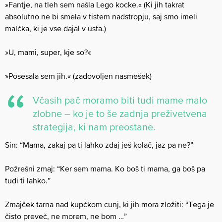
»Fantje, na tleh sem našla Lego kocke.« (Ki jih takrat
absolutno ne bi smela v tistem nadstropju, saj smo imeli
malčka, ki je vse dajal v usta.)
»U, mami, super, kje so?«
»Posesala sem jih.« (zadovoljen nasmešek)
Včasih pač moramo biti tudi mame malo
zlobne – ko je to še zadnja preživetvena
strategija, ki nam preostane.
Sin: “Mama, zakaj pa ti lahko zdaj ješ kolač, jaz pa ne?”
Požrešni zmaj: “Ker sem mama. Ko boš ti mama, ga boš pa
tudi ti lahko.”
Zmajček tarna nad kupčkom cunj, ki jih mora zložiti: “Tega je
čisto preveč, ne morem, ne bom …”