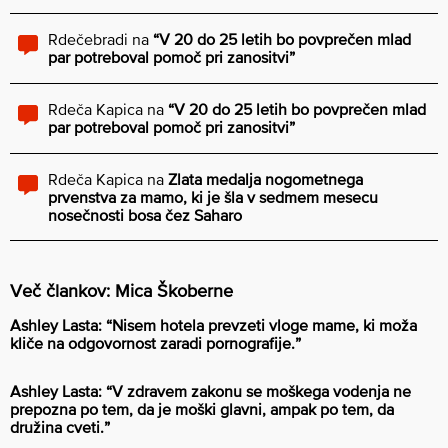
Rdečebradi
na
“V 20 do 25 letih bo povprečen mlad
par potreboval pomoč pri zanositvi”
Rdeča Kapica
na
“V 20 do 25 letih bo povprečen mlad
par potreboval pomoč pri zanositvi”
Rdeča Kapica
na
Zlata medalja nogometnega
prvenstva za mamo, ki je šla v sedmem mesecu
nosečnosti bosa čez Saharo
Več člankov: Mica Škoberne
Ashley Lasta: “Nisem hotela prevzeti vloge mame, ki moža
kliče na odgovornost zaradi pornografije.”
Ashley Lasta: “V zdravem zakonu se moškega vodenja ne
prepozna po tem, da je moški glavni, ampak po tem, da
družina cveti.”