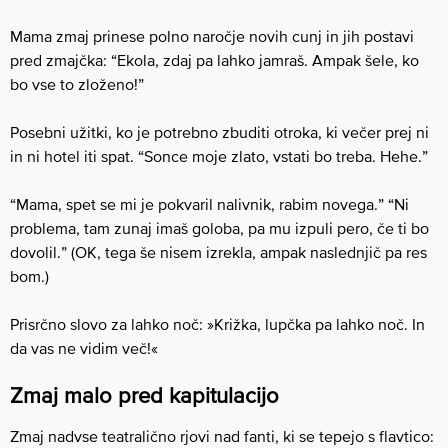
Mama zmaj prinese polno naročje novih cunj in jih postavi
pred zmajčka: “Ekola, zdaj pa lahko jamraš. Ampak šele, ko
bo vse to zloženo!”
Posebni užitki, ko je potrebno zbuditi otroka, ki večer prej ni
in ni hotel iti spat. “Sonce moje zlato, vstati bo treba. Hehe.”
“Mama, spet se mi je pokvaril nalivnik, rabim novega.” “Ni
problema, tam zunaj imaš goloba, pa mu izpuli pero, če ti bo
dovolil.” (OK, tega še nisem izrekla, ampak naslednjič pa res
bom.)
Prisrčno slovo za lahko noč: »Križka, lupčka pa lahko noč. In
da vas ne vidim več!«
Zmaj malo pred kapitulacijo
Zmaj nadvse teatralično rjovi nad fanti, ki se tepejo s flavtico: