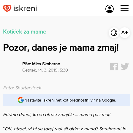
Skip
to
content
Kotiček za mame
Pozor, danes je mama zmaj!
Piše:
Mica Škoberne
četrtek, 14. 3. 2019, 5:30
Foto: Shutterstock
Nastavite iskreni.net kot prednostni vir na Google.
Pridejo dnevi, ko so otroci zmajčki … mama pa zmaj!
“
OK, otroci, vi bi se torej radi šli bitko z mano? Sprejmem! In