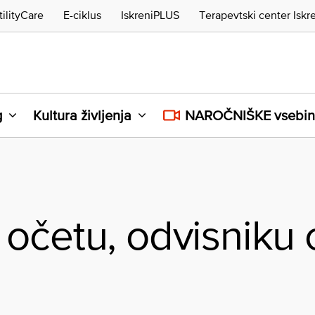
tilityCare
E-ciklus
IskreniPLUS
Terapevtski center Iskr
g
Kultura življenja
NAROČNIŠKE vsebi
očetu, odvisniku 