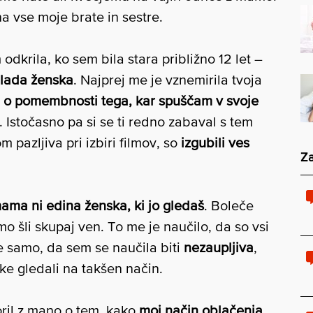
na vse moje brate in sestre.
dkrila, ko sem bila stara približno 12 let –
mlada ženska
. Najprej me je vznemirila tvoja
ti o pomembnosti tega, kar spuščam v svoje
ih. Istočasno pa si se ti redno zabaval s tem
 pazljiva pri izbiri filmov, so
izgubili ves
Za
ama ni edina ženska, ki jo gledaš
. Boleče
 smo šli skupaj ven. To me je naučilo, da so vsi
e samo, da sem se naučila biti
nezaupljiva
,
ke gledali na takšen način.
ril z mano o tem, kako
moj način oblačenja