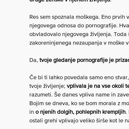
Res sem spoznala moškega. Eno prvih vpr
njegovega odnosa do pornografije. Hval
obvladovalo njegovega življenja. Toda
zakoreninjenega nezaupanja v moške v
Da,
tvoje gledanje pornografije je pri
Če bi ti lahko povedala samo eno stvar, 
tvoje življenje;
vplivala je na vse okoli 
razumeti. Še danes vpliva name in zav
Bojim se dneva, ko se bom morala z moj
in
o njenih dolgih, pohlepnih krempljih
.
ostali grehi vplivajo veliko širše kot le