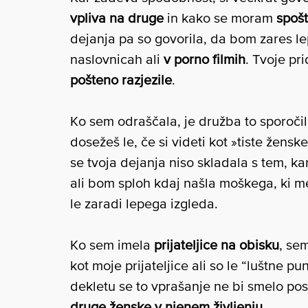
vpliva na druge
in kako se moram
spošt
dejanja pa so govorila, da bom zares le
naslovnicah ali
v porno filmih
. Tvoje pr
pošteno razjezile
.
Ko sem odraščala, je družba to sporočilo
dosežeš le, če si videti kot »tiste žensk
se tvoja dejanja niso skladala s tem, kar
ali bom sploh kdaj našla moškega, ki me 
le zaradi lepega izgleda.
Ko sem imela
prijateljice na obisku
, se
kot moje prijateljice ali so le “luštne 
dekletu se to vprašanje ne bi smelo pos
druge ženske v njenem življenju
.