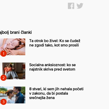
jbolj brani članki
Ta otrok bo živel: Ko se čudež
ne zgodi tako, kot smo prosili
Socialna anksioznost: ko se
najstnik skriva pred svetom
8 stvari, ki sem jih nehala početi
v zakonu, da bi postala
srečnejša žena