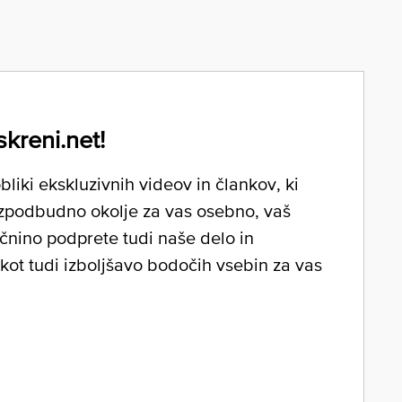
skreni.net!
liki ekskluzivnih videov in člankov, ki
zpodbudno okolje za vas osebno, vaš
očnino podprete tudi naše delo in
 kot tudi izboljšavo bodočih vsebin za vas