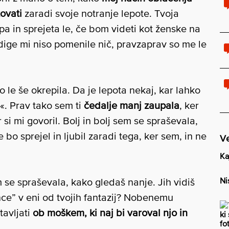
ovati
zaradi svoje notranje lepote. Tvoja
pa in sprejeta le, če bom videti kot ženske na
idige mi niso pomenile nič, pravzaprav so me le
 le še okrepila. Da je lepota nekaj, kar lahko
e«. Prav tako sem ti
čedalje manj zaupala
, ker
 si mi govoril. Bolj in bolj sem se spraševala,
bo sprejel in ljubil zaradi tega, ker sem, in ne
Ve
Ka
Ni
m se spraševala, kako gledaš nanje. Jih vidiš
punce” v eni od tvojih fantazij? Nobenemu
tavljati
ob moškem, ki naj bi varoval njo in
ki
fo