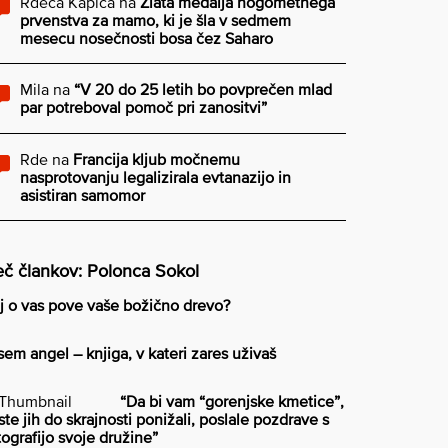
Rdeča Kapica
na
Zlata medalja nogometnega
prvenstva za mamo, ki je šla v sedmem
mesecu nosečnosti bosa čez Saharo
Mila
na
“V 20 do 25 letih bo povprečen mlad
par potreboval pomoč pri zanositvi”
Rde
na
Francija kljub močnemu
nasprotovanju legalizirala evtanazijo in
asistiran samomor
č člankov: Polonca Sokol
j o vas pove vaše božično drevo?
sem angel – knjiga, v kateri zares uživaš
“Da bi vam “gorenjske kmetice”,
 ste jih do skrajnosti ponižali, poslale pozdrave s
tografijo svoje družine”