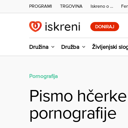
PROGRAMI
TRGOVINA
Iskreno o …
Fer
Skip
to
DONIRAJ
content
Družina
Družba
Življenjski slo
Pornografija
Pismo hčerke 
pornografije