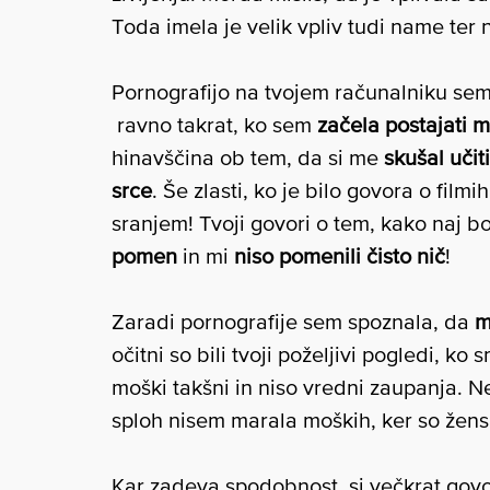
Toda imela je velik vpliv tudi name ter 
Pornografijo na tvojem računalniku sem o
ravno takrat, ko sem
začela postajati 
hinavščina ob tem, da si me
skušal uči
srce
. Še zlasti, ko je bilo govora o film
sranjem! Tvoji govori o tem, kako naj bom
pomen
in mi
niso pomenili čisto nič
!
Zaradi pornografije sem spoznala, da
m
očitni so bili tvoji poželjivi pogledi, ko
moški takšni in niso vredni zaupanja. N
sploh nisem marala moških, ker so žens
Kar zadeva spodobnost, si večkrat govo