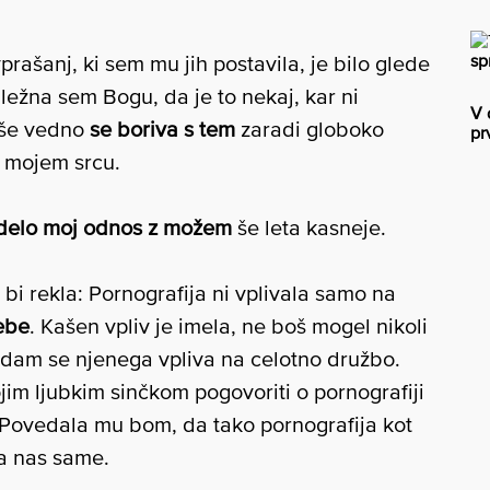
sp
ašanj, ki sem mu jih postavila, je bilo glede
ežna sem Bogu, da je to nekaj, kar ni
V 
 še vedno
se boriva s tem
zaradi globoko
pr
 mojem srcu.
zadelo moj odnos z možem
še leta kasneje.
bi rekla: Pornografija ni vplivala samo na
tebe
. Kašen vpliv je imela, ne boš mogel nikoli
edam se njenega vpliva na celotno družbo.
im ljubkim sinčkom pogovoriti o pornografiji
 Povedala mu bom, da tako pornografija kot
 na nas same.