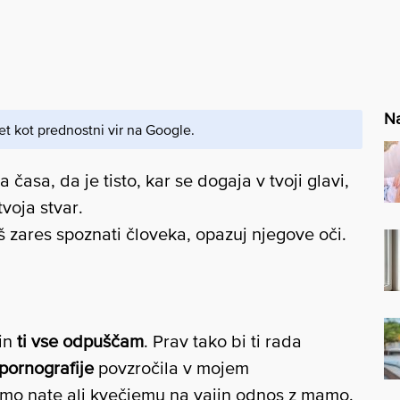
Na
et kot prednostni vir na Google.
časa, da je tisto, kar se dogaja v tvoji glavi,
tvoja stvar.
š zares spoznati človeka, opazuj njegove oči.
 in
ti vse odpuščam
. Prav tako bi ti rada
pornografije
povzročila v mojem
 samo nate ali kvečjemu na vajin odnos z mamo.