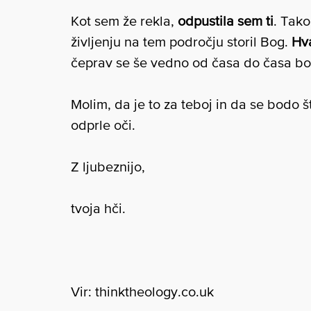
Kot sem že rekla,
odpustila sem ti
. Tako
življenju na tem področju storil Bog.
Hva
čeprav se še vedno od časa do časa bo
Molim, da je to za teboj in da se bodo š
odprle oči.
Z ljubeznijo,
tvoja hči.
Vir: thinktheology.co.uk