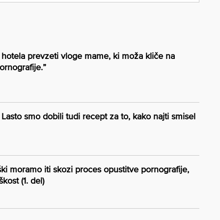
 hotela prevzeti vloge mame, ki moža kliče na
rnografije.”
Lasto smo dobili tudi recept za to, kako najti smisel
ki moramo iti skozi proces opustitve pornografije,
ost (1. del)