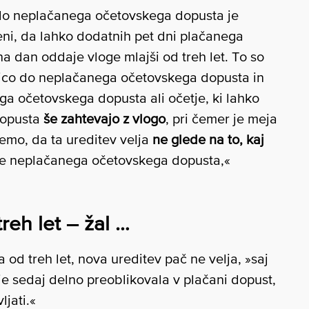
 do neplačanega očetovskega dopusta je
eni, da lahko dodatnih pet dni plačanega
 na dan oddaje vloge mlajši od treh let. To so
avico do neplačanega očetovskega dopusta in
ega očetovskega dopusta ali očetje, ki lahko
dopusta
še zahtevajo z vlogo
, pri čemer je meja
jemo, da ta ureditev velja
ne glede na to, kaj
e neplačanega očetovskega dopusta,«
treh let – žal …
a od treh let, nova ureditev pač ne velja, »saj
je sedaj delno preoblikovala v plačani dopust,
ljati.«