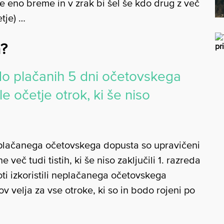
e eno breme in v zrak bi šel še kdo drug z več
tje) …
m?
pr
 do plačanih 5 dni očetovskega
e očetje otrok, ki še niso
 plačanega očetovskega dopusta so upravičeni
ne več tudi tistih, ki še niso zaključili 1. razreda
eloti izkoristili neplačanega očetovskega
velja za vse otroke, ki so in bodo rojeni po