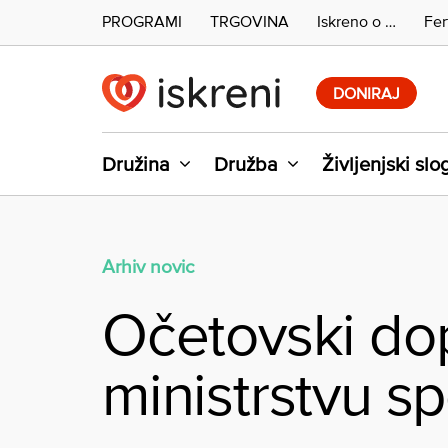
PROGRAMI
TRGOVINA
Iskreno o …
Fer
Skip
to
DONIRAJ
content
Družina
Družba
Življenjski slo
Arhiv novic
Očetovski dopu
ministrstvu sp