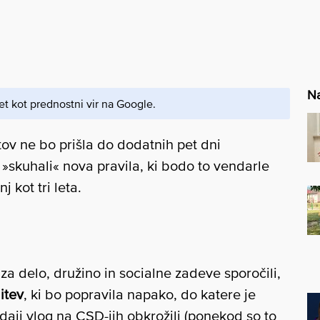
Na
et kot prednostni vir na Google.
tov ne bo prišla do dodatnih pet dni
»skuhali« nova pravila, ki bodo to vendarle
 kot tri leta.
za delo, družino in socialne zadeve sporočili,
itev
, ki bo popravila napako, do katere je
ddaji vlog na CSD-jih obkrožili (ponekod so to