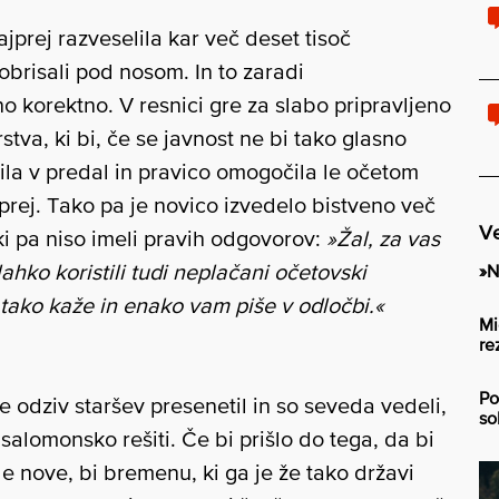
jprej razveselila kar več deset tisoč
obrisali pod nosom. In to zaradi
ično korektno. V resnici gre za slabo pripravljeno
stva, ki bi, če se javnost ne bi tako glasno
vila v predal in pravico omogočila le očetom
aprej. Tako pa je novico izvedelo bistveno več
Ve
 ki pa niso imeli pravih odgovorov:
»Žal, za vas
 lahko koristili tudi neplačani očetovski
»N
 tako kaže in enako vam piše v odločbi.«
Mi
re
Po
e odziv staršev presenetil in so seveda vedeli,
so
lomonsko rešiti. Če bi prišlo do tega, da bi
le nove, bi bremenu, ki ga je že tako državi