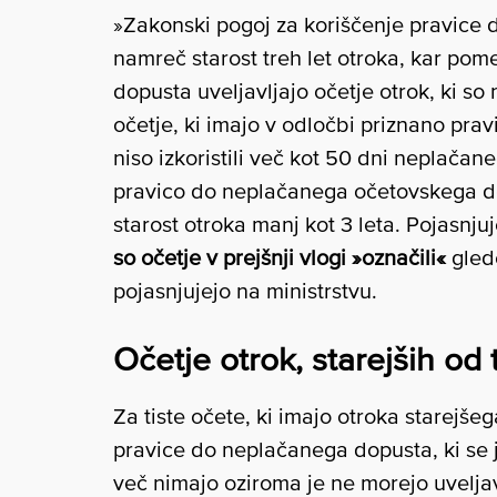
»Zakonski pogoj za koriščenje pravice
namreč starost treh let otroka, kar pom
dopusta uveljavljajo očetje otrok, ki so
očetje, ki imajo v odločbi priznano pr
niso izkoristili več kot 50 dni neplačan
pravico do neplačanega očetovskega 
starost otroka manj kot 3 leta. Pojasnju
so očetje v prejšnji vlogi »označili«
gled
pojasnjujejo na ministrstvu.
Očetje otrok, starejših od 
Za tiste očete, ki imajo otroka starejšeg
pravice do neplačanega dopusta, ki se 
več nimajo oziroma je ne morejo uveljav