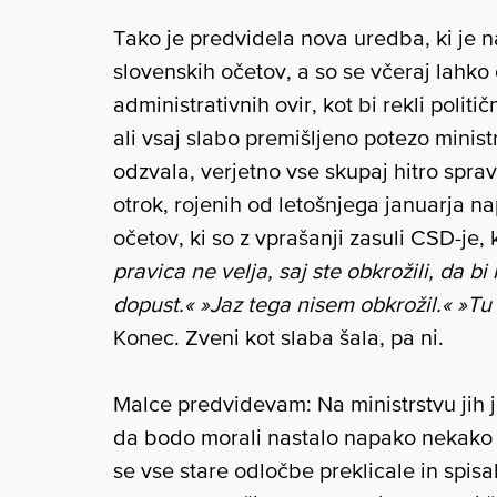
Tako je predvidela nova uredba, ki je na
slovenskih očetov, a so se včeraj lahko 
administrativnih ovir, kot bi rekli polit
ali vsaj slabo premišljeno potezo ministr
odzvala, verjetno vse skupaj hitro spra
otrok, rojenih od letošnjega januarja n
očetov, ki so z vprašanji zasuli CSD-je,
pravica ne velja, saj ste obkrožili, da bi
dopust.« »Jaz tega nisem obkrožil.« »Tu
Konec. Zveni kot slaba šala, pa ni.
Malce predvidevam: Na ministrstvu jih j
da bodo morali nastalo napako nekako sa
se vse stare odločbe preklicale in spisa