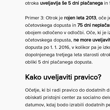
otroka
uveljavlja še 5 dni plačanega
in 
Primer 3: Otrok je
rojen leta 2013
, oče 
očetovskega dopusta in
75 dni neplač
obojem odločeno v odločbi. Oče, ki je i
očetovskega dopusta,
ne more uveljavit
dopusta po 1. 1. 2016, v kolikor pa je iz
dopolnjenega tretjega leta starosti ot
obliki 5 dni plačanega dopusta.
Kako uveljaviti pravico?
Očetje, ki bi radi pravico do dodatnih d
obiskati pristojni center za socialno delo
datumov, kdaj bodo izrabili dodatnih pe