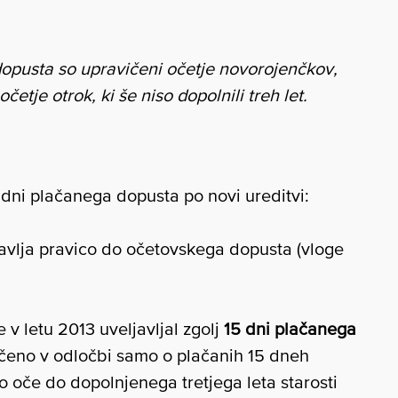
opusta so upravičeni očetje novorojenčkov,
očetje otrok, ki še niso dopolnili treh let.
et dni plačanega dopusta po novi ureditvi:
javlja pravico do očetovskega dopusta (vloge
je v letu 2013 uveljavljal zgolj
15 dni plačanega
očeno v odločbi samo o plačanih 15 dneh
o oče do dopolnjenega tretjega leta starosti