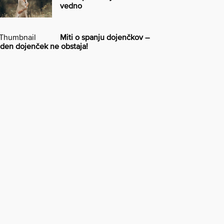
vedno
Miti o spanju dojenčkov –
iden dojenček ne obstaja!