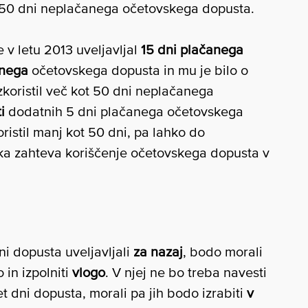
50 dni neplačanega očetovskega dopusta.
je v letu 2013 uveljavljal
15 dni plačanega
anega
očetovskega dopusta in mu je bilo o
zkoristil več kot 50 dni neplačanega
i
dodatnih 5 dni plačanega očetovskega
koristil manj kot 50 dni, pa lahko do
roka zahteva koriščenje očetovskega dopusta v
ni dopusta uveljavljali
za nazaj
, bodo morali
 in izpolniti
vlogo
. V njej ne bo treba navesti
t dni dopusta, morali pa jih bodo izrabiti
v