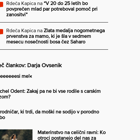
Rdeča Kapica
na
“V 20 do 25 letih bo
povprečen mlad par potreboval pomoč pri
zanositvi”
Rdeča Kapica
na
Zlata medalja nogometnega
prvenstva za mamo, ki je šla v sedmem
mesecu nosečnosti bosa čez Saharo
č člankov: Darja Ovsenik
eeeeeesi me!«
chel Odent: Zakaj pa ne bi vse rodile s carskim
zom?
rodničar, ki trdi, da moški ne sodijo v porodno
bo
Materinstvo na celični ravni: Ko
otroci postanejo del nas za