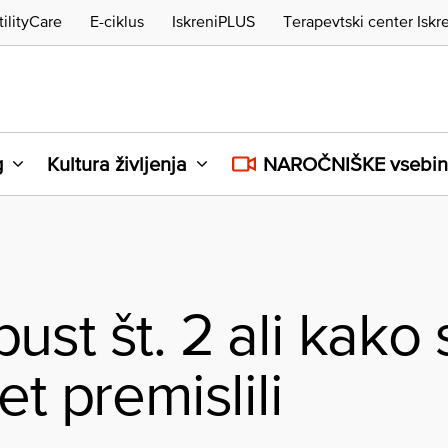
tilityCare
E-ciklus
IskreniPLUS
Terapevtski center Iskr
g
Kultura življenja
NAROČNIŠKE vsebi
st št. 2 ali kako 
et premislili