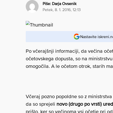
Piše:
Darja Ovsenik
petek, 8. 1. 2016, 12:13
Nastavite iskreni.n
Po včerajšnji informaciji, da večina oče
očetovskega dopusta, so na ministrstvu 
omogočila. A le očetom otrok, starih manj
Včeraj pozno popoldne so z ministrstva 
da so sprejeli
novo (drugo po vrsti) ured
prišlo, ker so večinoma vsi očetje pri o