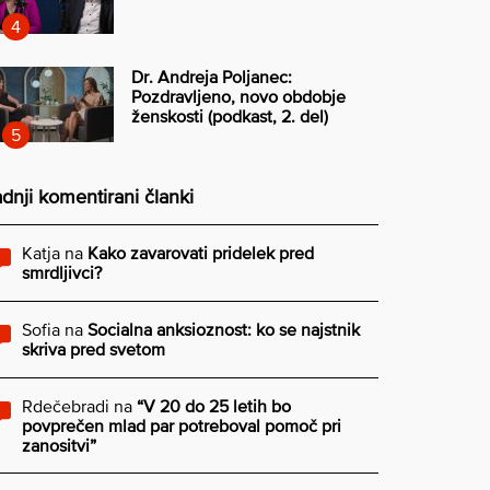
Dr. Andreja Poljanec:
Pozdravljeno, novo obdobje
ženskosti (podkast, 2. del)
dnji komentirani članki
Katja
na
Kako zavarovati pridelek pred
smrdljivci?
Sofia
na
Socialna anksioznost: ko se najstnik
skriva pred svetom
Rdečebradi
na
“V 20 do 25 letih bo
povprečen mlad par potreboval pomoč pri
zanositvi”