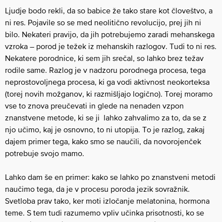
Ljudje bodo rekli, da so babice že tako stare kot človeštvo, a
ni res. Pojavile so se med neolitično revolucijo, prej jih ni
bilo. Nekateri pravijo, da jih potrebujemo zaradi mehanskega
vzroka – porod je težek iz mehanskih razlogov. Tudi to ni res.
Nekatere porodnice, ki sem jih srečal, so lahko brez težav
rodile same. Razlog je v nadzoru porodnega procesa, tega
neprostovoljnega procesa, ki ga vodi aktivnost neokorteksa
(torej novih možganov, ki razmišljajo logično). Torej moramo
vse to znova preučevati in glede na nenaden vzpon
znanstvene metode, ki se ji lahko zahvalimo za to, da se z
njo učimo, kaj je osnovno, to ni utopija. To je razlog, zakaj
dajem primer tega, kako smo se naučili, da novorojenček
potrebuje svojo mamo.
Lahko dam še en primer: kako se lahko po znanstveni metodi
naučimo tega, da je v procesu poroda jezik sovražnik.
Svetloba prav tako, ker moti izločanje melatonina, hormona
teme. S tem tudi razumemo vpliv učinka prisotnosti, ko se