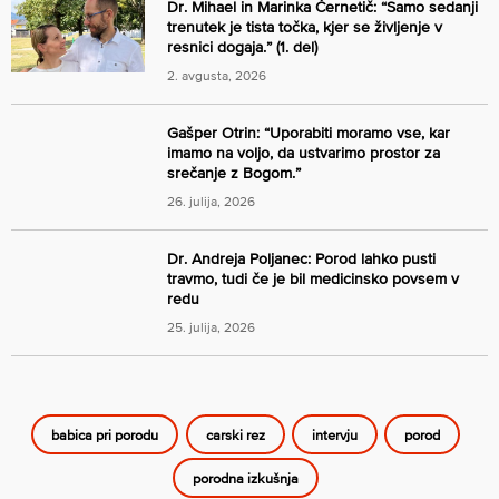
Dr. Mihael in Marinka Černetič: “Samo sedanji
trenutek je tista točka, kjer se življenje v
resnici dogaja.” (1. del)
2. avgusta, 2026
Gašper Otrin: “Uporabiti moramo vse, kar
imamo na voljo, da ustvarimo prostor za
srečanje z Bogom.”
26. julija, 2026
Dr. Andreja Poljanec: Porod lahko pusti
travmo, tudi če je bil medicinsko povsem v
redu
25. julija, 2026
babica pri porodu
carski rez
intervju
porod
porodna izkušnja