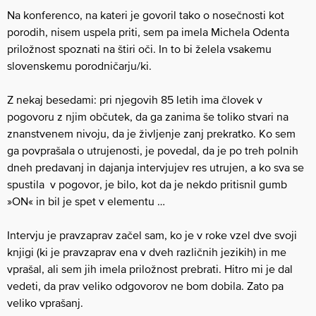
Na konferenco, na kateri je govoril tako o nosečnosti kot
porodih, nisem uspela priti, sem pa imela Michela Odenta
priložnost spoznati na štiri oči. In to bi želela vsakemu
slovenskemu porodničarju/ki.
Z nekaj besedami: pri njegovih 85 letih ima človek v
pogovoru z njim občutek, da ga zanima še toliko stvari na
znanstvenem nivoju, da je življenje zanj prekratko. Ko sem
ga povprašala o utrujenosti, je povedal, da je po treh polnih
dneh predavanj in dajanja intervjujev res utrujen, a ko sva se
spustila v pogovor, je bilo, kot da je nekdo pritisnil gumb
»ON« in bil je spet v elementu …
Intervju je pravzaprav začel sam, ko je v roke vzel dve svoji
knjigi (ki je pravzaprav ena v dveh različnih jezikih) in me
vprašal, ali sem jih imela priložnost prebrati. Hitro mi je dal
vedeti, da prav veliko odgovorov ne bom dobila. Zato pa
veliko vprašanj.