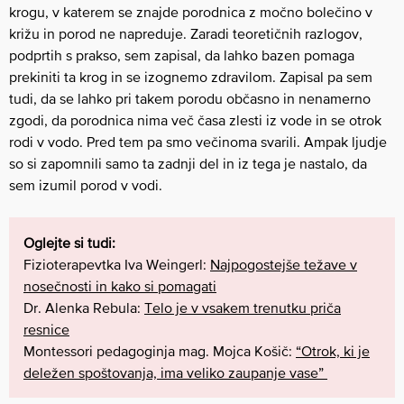
krogu, v katerem se znajde porodnica z močno bolečino v
križu in porod ne napreduje. Zaradi teoretičnih razlogov,
podprtih s prakso, sem zapisal, da lahko bazen pomaga
prekiniti ta krog in se izognemo zdravilom. Zapisal pa sem
tudi, da se lahko pri takem porodu občasno in nenamerno
zgodi, da porodnica nima več časa zlesti iz vode in se otrok
rodi v vodo. Pred tem pa smo večinoma svarili. Ampak ljudje
so si zapomnili samo ta zadnji del in iz tega je nastalo, da
sem izumil porod v vodi.
Oglejte si tudi:
Fizioterapevtka Iva Weingerl:
Najpogostejše težave v
nosečnosti in kako si pomagati
Dr. Alenka Rebula:
Telo je v vsakem trenutku priča
resnice
Montessori pedagoginja mag. Mojca Košič:
“Otrok, ki je
deležen spoštovanja, ima veliko zaupanje vase”