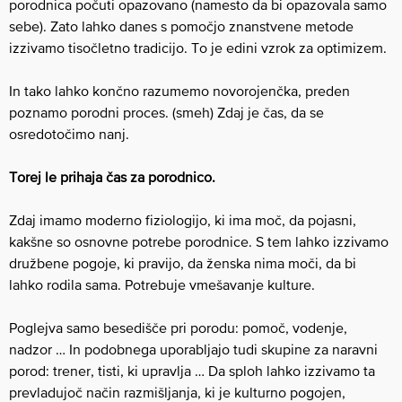
porodnica počuti opazovano (namesto da bi opazovala samo
sebe). Zato lahko danes s pomočjo znanstvene metode
izzivamo tisočletno tradicijo. To je edini vzrok za optimizem.
In tako lahko končno razumemo novorojenčka, preden
poznamo porodni proces. (smeh) Zdaj je čas, da se
osredotočimo nanj.
Torej le prihaja čas za porodnico.
Zdaj imamo moderno fiziologijo, ki ima moč, da pojasni,
kakšne so osnovne potrebe porodnice. S tem lahko izzivamo
družbene pogoje, ki pravijo, da ženska nima moči, da bi
lahko rodila sama. Potrebuje vmešavanje kulture.
Poglejva samo besedišče pri porodu: pomoč, vodenje,
nadzor … In podobnega uporabljajo tudi skupine za naravni
porod: trener, tisti, ki upravlja … Da sploh lahko izzivamo ta
prevladujoč način razmišljanja, ki je kulturno pogojen,