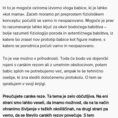
In to je mogoče oziroma izvorno vloga babice, ki je lahko
»kot mama«. Začeti moramo pri preprostem fiziološkem
konceptu: počutiti se varno in neopazovano. Mogoče je prav
to razumevanje lahko ključ za okvir bodočega babištva –
bolje razumeti fiziologijo poroda in avtentičnega babištva, iz
katere bo zrasel nov prototip babice kot figure matere, s
katero se porodnica počuti varno in neopazovano.
To je vse možno v prihodnosti. Toda če bodo vsi dojenčki
rojeni s carskim rezom ali z umetnim oksitocinom, potem
babic sploh ne potrebujemo več, ampak le še tehnično
osebje, ki zna slediti določenemu protokolu. O tem se
sprašujem v svoji knjigi.
Preučujete carske reze. Ta tema je zelo občutljiva. Na eni
strani smo lahko veseli, da imamo možnost, da na ta način
ohranimo življenje v težkih okoliščinah, na drugi strani pa
vemo, da se število carskih rezov povečuje. S tem