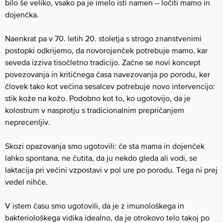
bilo še veliko, vsako pa je imelo isti namen – ločiti mamo in
dojenčka.
Naenkrat pa v 70. letih 20. stoletja s strogo znanstvenimi
postopki odkrijemo, da novorojenček potrebuje mamo, kar
seveda izziva tisočletno tradicijo. Začne se novi koncept
povezovanja in kritičnega časa navezovanja po porodu, ker
človek tako kot večina sesalcev potrebuje novo intervencijo:
stik kože na kožo. Podobno kot to, ko ugotovijo, da je
kolostrum v nasprotju s tradicionalnim prepričanjem
neprecenljiv.
Skozi opazovanja smo ugotovili: če sta mama in dojenček
lahko spontana, ne čutita, da ju nekdo gleda ali vodi, se
laktacija pri večini vzpostavi v pol ure po porodu. Tega ni prej
vedel nihče.
V istem času smo ugotovili, da je z imunološkega in
bakteriološkega vidika idealno, da je otrokovo telo takoj po