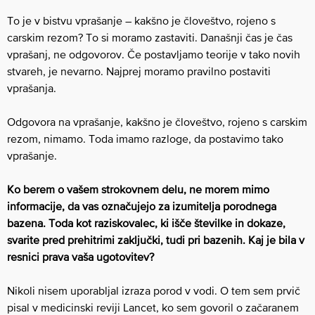
To je v bistvu vprašanje – kakšno je človeštvo, rojeno s
carskim rezom? To si moramo zastaviti. Današnji čas je čas
vprašanj, ne odgovorov. Če postavljamo teorije v tako novih
stvareh, je nevarno. Najprej moramo pravilno postaviti
vprašanja.
Odgovora na vprašanje, kakšno je človeštvo, rojeno s carskim
rezom, nimamo. Toda imamo razloge, da postavimo tako
vprašanje.
Ko berem o vašem strokovnem delu, ne morem mimo
informacije, da vas označujejo za izumitelja porodnega
bazena. Toda kot raziskovalec, ki išče številke in dokaze,
svarite pred prehitrimi zaključki, tudi pri bazenih. Kaj je bila v
resnici prava vaša ugotovitev?
Nikoli nisem uporabljal izraza porod v vodi. O tem sem prvič
pisal v medicinski reviji Lancet, ko sem govoril o začaranem