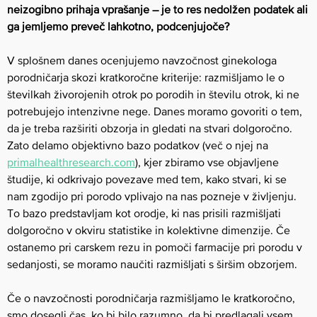
neizogibno prihaja vprašanje – je to res nedolžen podatek ali
ga jemljemo preveč lahkotno, podcenjujoče?
V splošnem danes ocenjujemo navzočnost ginekologa
porodničarja skozi kratkoročne kriterije: razmišljamo le o
številkah živorojenih otrok po porodih in številu otrok, ki ne
potrebujejo intenzivne nege. Danes moramo govoriti o tem,
da je treba razširiti obzorja in gledati na stvari dolgoročno.
Zato delamo objektivno bazo podatkov (več o njej na
primalhealthresearch.com
), kjer zbiramo vse objavljene
študije, ki odkrivajo povezave med tem, kako stvari, ki se
nam zgodijo pri porodo vplivajo na nas pozneje v življenju.
To bazo predstavljam kot orodje, ki nas prisili razmišljati
dolgoročno v okviru statistike in kolektivne dimenzije. Če
ostanemo pri carskem rezu in pomoči farmacije pri porodu v
sedanjosti, se moramo naučiti razmišljati s širšim obzorjem.
Če o navzočnosti porodničarja razmišljamo le kratkoročno,
smo dosegli čas, ko bi bilo razumno, da bi predlagali vsem