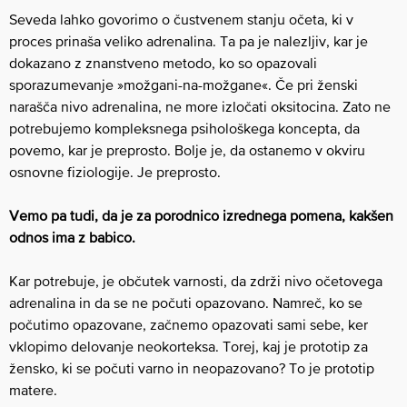
Seveda lahko govorimo o čustvenem stanju očeta, ki v
proces prinaša veliko adrenalina. Ta pa je nalezljiv, kar je
dokazano z znanstveno metodo, ko so opazovali
sporazumevanje »možgani-na-možgane«. Če pri ženski
narašča nivo adrenalina, ne more izločati oksitocina. Zato ne
potrebujemo kompleksnega psihološkega koncepta, da
povemo, kar je preprosto. Bolje je, da ostanemo v okviru
osnovne fiziologije. Je preprosto.
Vemo pa tudi, da je za porodnico izrednega pomena, kakšen
odnos ima z babico.
Kar potrebuje, je občutek varnosti, da zdrži nivo očetovega
adrenalina in da se ne počuti opazovano. Namreč, ko se
počutimo opazovane, začnemo opazovati sami sebe, ker
vklopimo delovanje neokorteksa. Torej, kaj je prototip za
žensko, ki se počuti varno in neopazovano? To je prototip
matere.