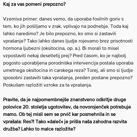
Kaj za vas pomeni prepozno?
Vzemiva primer: danes vemo, da uporaba fosilnih goriv s
tem, ko jih pošiljamo v zrak, vplivajo na podnebje. Toda kaj
lahko naredimo? Je bilo prepozno, ko smo si zastavili
vprašanje? Tako lahko danes ljudje rojevamo brez prisotnosti
hormona ljubezni (oksitocina, op. a.). Bi morali to misel
vzpostaviti nekaj desetletij prej? Pred časom, ko je najbolj
pogosto uporabljena porodniška intervencija postala uporaba
umetnega oksitocina in carskega reza? Torej, ali smo si ljudje
sposobni zastaviti taka vprašanja, preden postane prepozno?
Poskušam razložiti vzroke za ta vprašanja.
Pravite, da je najpomembnejše znanstveno odkritje druge
polovice 20. stoletja ugotovitev, da novorojenček potrebuje
mamo. Ob tej misli sem se prvič kar posmehnila in se
vprašala: Res?! Tako »daleč« je prišla naša zahodna razvita
družba? Lahko to malce razložite?