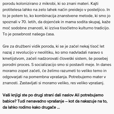
porodu kolonizirano z mikrobi, ki so znani materi. Kajti
protitelesa lahko na zelo lahek način preidejo v posteljico. In
to je potem to, ko kombinacija znanstvene metode, ki smo jo
spoznali v 70. letih, da dojenček in mama sodita skupaj, kaže
moč sodobne znanosti, ki izziva tisočletno kulturno tradicijo.
To je posebnost našega časa.
Gre za družbeni vidik poroda, ki se je začel nekaj tisoč let
nazaj z revolucijo v neolitiku, ko smo nadvladali naravo s
kmetijstvom, začeli nadzorovati človeški sistem, še posebej
porodni proces. S socializacijo smo si postavili meje. In danes
moramo zopet začeti, če želimo razumeti to veliko temo in
odgovarjati na pomembna vprašanja. Potrebujemo mater v
znanosti. Zastavljati si moramo veliko, res veliko vprašanj.
Vaši knjigi ste po drugi strani dali naslov Ali potrebujemo
babice? Tudi nenavadno vprašanje – kot da nakazuje na to,
da lahko rodimo kako drugače …