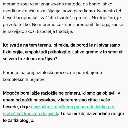
moramo spet vzeti znanstveno metodo, da bomo lahko
uvedli nov način razmišljanja, novo paradigmo. Namesto teh
besed bi uporabili: zaščititi fiziološki proces. Ni utopično, je
pa zelo težko. Ne moremo čez noč spremeniti tistega, kar se
je razvijalo skozi tisočletja tradicije.
Ko sva že na tem terenu, bi rekla, da porod le ni stvar samo
fiziologije, ampak tudi psihologije. Lahko gremo v to smer ali
se vam to zdi nezdružljivo?
Porod je najprej fiziološki proces, ne potrebujemo
kompleksnih pojmov.
Mogoče bom lažje razložila na primeru, ki smo ga objavili v
enem od naših prispevkov, v katerem smo citirali vaše
besede, da je
navzočnost moškega pri porodu lahko prej
moteč kot koristen dejavnik
. Tu se mi zdi, da vendarle ne gre
le za fiziologijo.