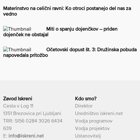
Materinstvo na celični ravni: Ko otroci postanejo del nas za
vedno
Miti o spanju dojenčkov – priden
dojenček ne obstaja!
Očetovski dopust št. 3: Družinska pobuda
napovedala pritožbo
Zavod Iskreni
Kdo smo?
Cesta v Log 11
Direktor
1351 Brezovica pri Ljubljani
Uredništvo iskreni.net
TRR: SI56 0284 3026 6434
Vodja programov
639
Vodja projektov
E:
info@iskreni.net
Ustanovitelj