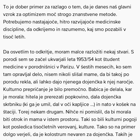
To je dober primer za razlago o tem, da je danes naš glavni
vzrok za optimizem moč strogo znanstvene metode.
Potrebujemo nastajajoče, hitro razvijajoče medicinske
discipline, da odkrijemo in razumemo, kaj smo pozabili v
tisoč letih.
Da osvetlim to odkritje, moram malce razložiti nekaj stvari. S
porodi sem se začel ukvarjali leta 1953/54 kot študent
medicine v porodnišnici v Parizu. V šestih mesecih, ko sem
tam opravljal delo, nisem nikoli slišal mame, da bi takoj po
porodu rekla, ali lahko dajo njenega dojenčka k njej naročje.
Kulturno prepričanje je bilo premočno. Babica je delala, kar
je morala: hitela je prerezati popkovino, dala dojenčka
skrbniku (ki ga je umil, dal v oči kapljice …) in nato v košek na
štaciji. Torej nekam drugam. Nihče ni pomislil, da bi morala
biti otrok in mama v istem prostoru. Taki so bili kulturni pogoji
kot posledica tisočletnih verovanj, kulture. Tako so na primer
dolgo verjeli, da je kolostrum nevaren za dojenčka. Takih je