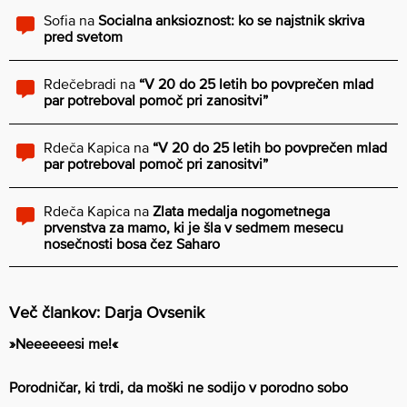
Sofia
na
Socialna anksioznost: ko se najstnik skriva
pred svetom
Rdečebradi
na
“V 20 do 25 letih bo povprečen mlad
par potreboval pomoč pri zanositvi”
Rdeča Kapica
na
“V 20 do 25 letih bo povprečen mlad
par potreboval pomoč pri zanositvi”
Rdeča Kapica
na
Zlata medalja nogometnega
prvenstva za mamo, ki je šla v sedmem mesecu
nosečnosti bosa čez Saharo
Več člankov: Darja Ovsenik
»Neeeeeesi me!«
Porodničar, ki trdi, da moški ne sodijo v porodno sobo