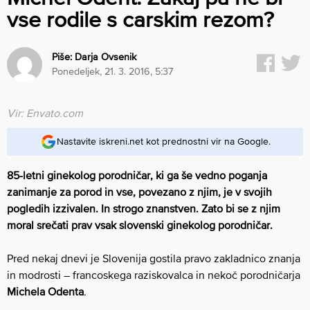
vse rodile s carskim rezom?
Piše:
Darja Ovsenik
ponedeljek, 21. 3. 2016, 5:37
Vir: Envato.com
Nastavite iskreni.net kot prednostni vir na Google.
85-letni ginekolog porodničar, ki ga še vedno poganja
zanimanje za porod in vse, povezano z njim, je v svojih
pogledih izzivalen. In strogo znanstven. Zato bi se z njim
moral srečati prav vsak slovenski ginekolog porodničar.
Pred nekaj dnevi je Slovenija gostila pravo zakladnico znanja
in modrosti – francoskega raziskovalca in nekoč porodničarja
Michela Odenta
.