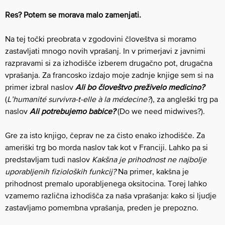
Res? Potem se morava malo zamenjati.
Na tej točki preobrata v zgodovini človeštva si moramo
zastavljati mnogo novih vprašanj. In v primerjavi z javnimi
razpravami si za izhodišče izberem drugačno pot, drugačna
vprašanja. Za francosko izdajo moje zadnje knjige sem si na
primer izbral naslov
Ali bo človeštvo preživelo medicino?
(
L’humanité survivra-t-elle à la médecine?
), za angleški trg pa
naslov
Ali potrebujemo babice?
(Do we need midwives?).
Gre za isto knjigo, čeprav ne za čisto enako izhodišče. Za
ameriški trg bo morda naslov tak kot v Franciji. Lahko pa si
predstavljam tudi naslov
Kakšna je prihodnost ne najbolje
uporabljenih fizioloških funkcij?
Na primer, kakšna je
prihodnost premalo uporabljenega oksitocina. Torej lahko
vzamemo različna izhodišča za naša vprašanja: kako si ljudje
zastavljamo pomembna vprašanja, preden je prepozno.