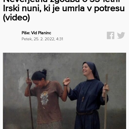
Irski nuni, ki je umrla v potresu
(video)
Piše:
Vid Planinc
petek, 25. 2. 2022, 4:31