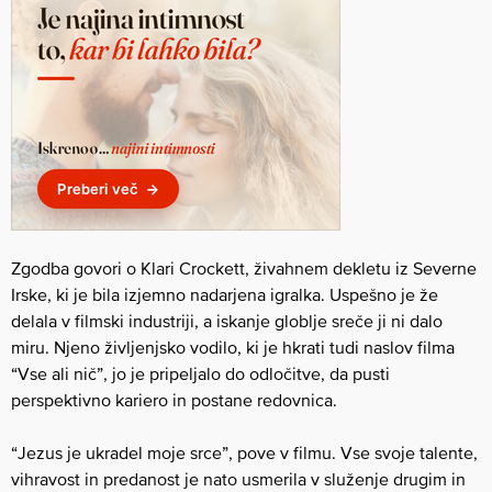
Zgodba govori o Klari Crockett, živahnem dekletu iz Severne
Irske, ki je bila izjemno nadarjena igralka. Uspešno je že
delala v filmski industriji, a iskanje globlje sreče ji ni dalo
miru. Njeno življenjsko vodilo, ki je hkrati tudi naslov filma
“Vse ali nič”, jo je pripeljalo do odločitve, da pusti
perspektivno kariero in postane redovnica.
“Jezus je ukradel moje srce”, pove v filmu. Vse svoje talente,
vihravost in predanost je nato usmerila v služenje drugim in