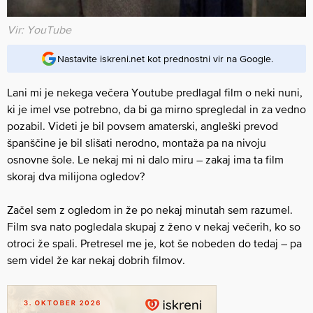
Vir: YouTube
Nastavite iskreni.net kot prednostni vir na Google.
Lani mi je nekega večera Youtube predlagal film o neki nuni,
ki je imel vse potrebno, da bi ga mirno spregledal in za vedno
pozabil. Videti je bil povsem amaterski, angleški prevod
španščine je bil slišati nerodno, montaža pa na nivoju
osnovne šole. Le nekaj mi ni dalo miru – zakaj ima ta film
skoraj dva milijona ogledov?
Začel sem z ogledom in že po nekaj minutah sem razumel.
Film sva nato pogledala skupaj z ženo v nekaj večerih, ko so
otroci že spali. Pretresel me je, kot še nobeden do tedaj – pa
sem videl že kar nekaj dobrih filmov.