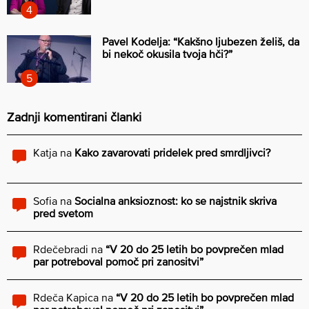
Pavel Kodelja: “Kakšno ljubezen želiš, da
bi nekoč okusila tvoja hči?”
Zadnji komentirani članki
Katja
na
Kako zavarovati pridelek pred smrdljivci?
Sofia
na
Socialna anksioznost: ko se najstnik skriva
pred svetom
Rdečebradi
na
“V 20 do 25 letih bo povprečen mlad
par potreboval pomoč pri zanositvi”
Rdeča Kapica
na
“V 20 do 25 letih bo povprečen mlad