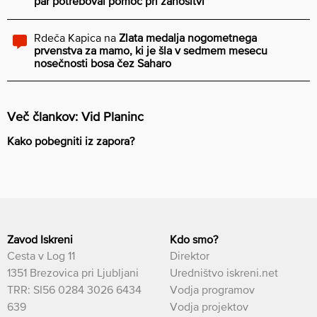
par potreboval pomoč pri zanositvi”
Rdeča Kapica
na
Zlata medalja nogometnega
prvenstva za mamo, ki je šla v sedmem mesecu
nosečnosti bosa čez Saharo
Več člankov: Vid Planinc
Kako pobegniti iz zapora?
Zavod Iskreni
Kdo smo?
Cesta v Log 11
Direktor
1351 Brezovica pri Ljubljani
Uredništvo iskreni.net
TRR: SI56 0284 3026 6434
Vodja programov
639
Vodja projektov