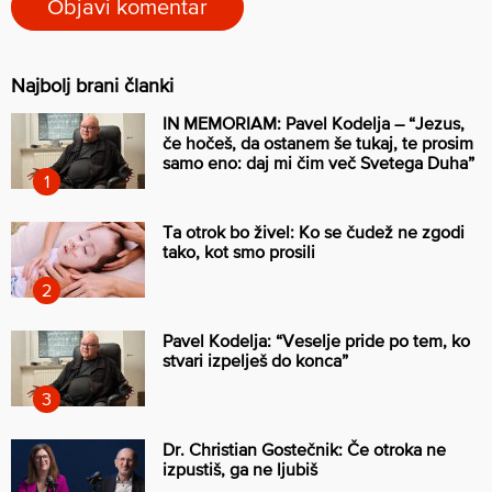
Najbolj brani članki
IN MEMORIAM: Pavel Kodelja – “Jezus,
če hočeš, da ostanem še tukaj, te prosim
samo eno: daj mi čim več Svetega Duha”
Ta otrok bo živel: Ko se čudež ne zgodi
tako, kot smo prosili
Pavel Kodelja: “Veselje pride po tem, ko
stvari izpelješ do konca”
Dr. Christian Gostečnik: Če otroka ne
izpustiš, ga ne ljubiš