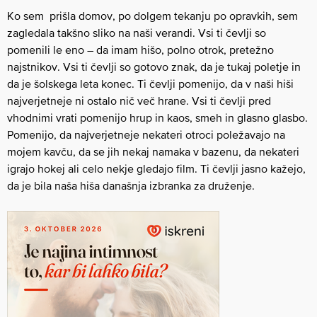
Ko sem prišla domov, po dolgem tekanju po opravkih, sem
zagledala takšno sliko na naši verandi. Vsi ti čevlji so
pomenili le eno – da imam hišo, polno otrok, pretežno
najstnikov. Vsi ti čevlji so gotovo znak, da je tukaj poletje in
da je šolskega leta konec. Ti čevlji pomenijo, da v naši hiši
najverjetneje ni ostalo nič več hrane. Vsi ti čevlji pred
vhodnimi vrati pomenijo hrup in kaos, smeh in glasno glasbo.
Pomenijo, da najverjetneje nekateri otroci poležavajo na
mojem kavču, da se jih nekaj namaka v bazenu, da nekateri
igrajo hokej ali celo nekje gledajo film. Ti čevlji jasno kažejo,
da je bila naša hiša današnja izbranka za druženje.