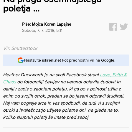
poletja …
Piše:
Mojca Koren Lapajne
sobota, 7. 7. 2018, 5:11
Vir: Shutterstock
Nastavite iskreni.net kot prednostni vir na Google.
Heather Duckworth je na svoji Facebook strani
Love, Faith &
Chaos
ob fotografiji čevljev na verandi objavila čudovit in
ganljiv zapis o zadnjem poletju, ki ga bo v polnosti užila z
enim od svojih otrok, preden se bo jeseni odpravil študirati.
Naj vam pogreje srce in vas spodbudi, da tudi vi s svojimi
otroki s hvaležnostjo užijete poletne dni, ne glede na to,
koliko skupnih poletij še imate pred seboj.