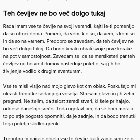
Teh čevljev ne bo več dolgo tukaj
Rada imam vse te čevlje na svoji verandi, kajti le-ti pomenijo,
da so otroci doma. Pomeni, da vem, kje so, da vem, s kom so
in da so na varnem. Predobro se zavedam, da teh čevljev ne
bo več dolgo tukaj. Da bodo kmalu ubrali svoje prve korake
na pot v samostojnost. Zavedam se, da se marsikateri par teh
čevljev ne bo vrnil domov naslednje poletje, saj jih bo
življenje vodilo k drugim avanturam.
Vse te misli visijo nad mojo glavo kot črn oblak. Poskušajo mi
ukrasti trenutke sedanjega veselja. Stresam glavo in jih želim
pregnati. Ne želim, da žalost zaradi stvari, ki šele prihajajo,
odnese današnjo srečo. Toda ugotavljam, da se bom morala
to poletje pogosto opomniti, da je zadnje, in da bodo trenutki
tega poletja sladko-grenki.
Trenutno bi najraje objela vse te čevlje, kajti zanje sem zelo