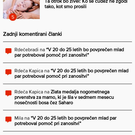
Ta otrok bo živel: Ko se čudež ne zgodi
tako, kot smo prosili
Zadnji komentirani članki
Rdečebradi
na
“V 20 do 25 letih bo povprečen mlad
par potreboval pomoč pri zanositvi”
Rdeča Kapica
na
“V 20 do 25 letih bo povprečen mlad
par potreboval pomoč pri zanositvi”
Rdeča Kapica
na
Zlata medalja nogometnega
prvenstva za mamo, ki je šla v sedmem mesecu
nosečnosti bosa čez Saharo
Mila
na
“V 20 do 25 letih bo povprečen mlad par
potreboval pomoč pri zanositvi”