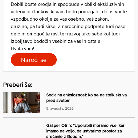
Dobili boste orodja in spodbude v obliki ekskluzivnih
videov in člankov, ki vam bodo pomagale, da ustvarite
vzpodbudno okolje za vas osebno, vaš zakon,
družino, pa tudi širše. Z naročnino podprete tudi naše
delo in omogočite rast ter razvoj tako sebe kot tudi
izboljšavo bodočih vsebin za vas in ostale.
Hvala vam!
Naroči se
Preberi še:
Socialna anksioznost: ko se najstnik skriva
pred svetom
5. avgusta, 2026
Gašper Otrin: “Uporabiti moramo vse, kar
imamo na voljo, da ustvarimo prostor za
srečanje z Bogom.”