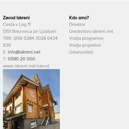
Zavod Iskreni
Kdo smo?
Cesta v Log 11
Direktor
1351 Brezovica pri Ljubljani
Uredništvo iskreni.net
TRR: SI56 0284 3026 6434
Vodja programov
639
Vodja projektov
E:
info@iskreni.net
Ustanovitelj
T:
0590 20 000
www.iskreni.net/zavod