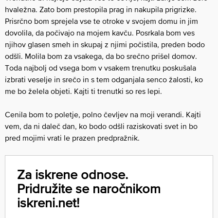
hvaležna. Zato bom prestopila prag in nakupila prigrizke.
Prisrčno bom sprejela vse te otroke v svojem domu in jim
dovolila, da počivajo na mojem kavču. Posrkala bom ves
njihov glasen smeh in skupaj z njimi počistila, preden bodo
odšli. Molila bom za vsakega, da bo srečno prišel domov.
Toda najbolj od vsega bom v vsakem trenutku poskušala
izbrati veselje in srečo in s tem odganjala senco žalosti, ko
me bo želela objeti. Kajti ti trenutki so res lepi.
Cenila bom to poletje, polno čevljev na moji verandi. Kajti
vem, da ni daleč dan, ko bodo odšli raziskovati svet in bo
pred mojimi vrati le prazen predpražnik.
Za iskrene odnose.
Pridružite se naročnikom
iskreni.net!