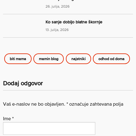
26. julija, 2026
Ko sanje dobijo blatne škornje
13. julija, 2026
biti mama
mamin blog
najstniki
odhod od doma
Dodaj odgovor
Vaš e-naslov ne bo objavljen.
*
označuje zahtevana polja
Ime
*