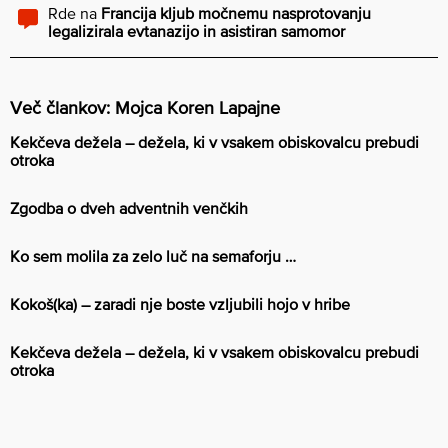
Rde
na
Francija kljub močnemu nasprotovanju
legalizirala evtanazijo in asistiran samomor
Več člankov: Mojca Koren Lapajne
Kekčeva dežela – dežela, ki v vsakem obiskovalcu prebudi
otroka
Zgodba o dveh adventnih venčkih
Ko sem molila za zelo luč na semaforju …
Kokoš(ka) – zaradi nje boste vzljubili hojo v hribe
Kekčeva dežela – dežela, ki v vsakem obiskovalcu prebudi
otroka