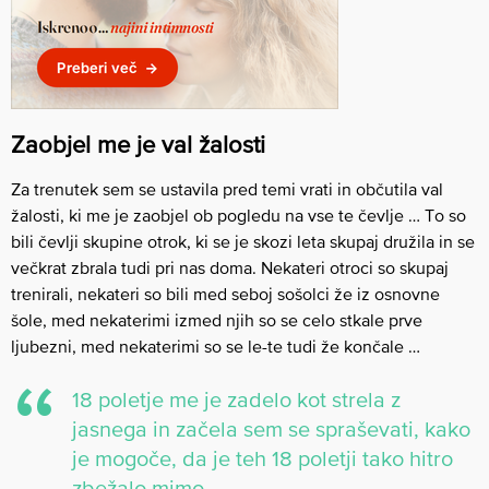
Zaobjel me je val žalosti
Za trenutek sem se ustavila pred temi vrati in občutila val
žalosti, ki me je zaobjel ob pogledu na vse te čevlje … To so
bili čevlji skupine otrok, ki se je skozi leta skupaj družila in se
večkrat zbrala tudi pri nas doma. Nekateri otroci so skupaj
trenirali, nekateri so bili med seboj sošolci že iz osnovne
šole, med nekaterimi izmed njih so se celo stkale prve
ljubezni, med nekaterimi so se le-te tudi že končale …
18 poletje me je zadelo kot strela z
jasnega in začela sem se spraševati, kako
je mogoče, da je teh 18 poletji tako hitro
zbežalo mimo.