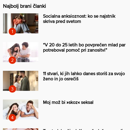
Najbolj brani članki
Socialna anksioznost: ko se najstnik
skriva pred svetom
“V 20 do 25 letih bo povprečen mlad par
potreboval pomoč pri zanositvi”
11 stvari, ki jih lahko danes storiš za svojo
ženo in jo osrečiš
Moj mož bi »skoz« seksal