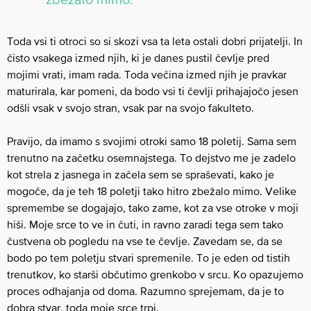
Toda vsi ti otroci so si skozi vsa ta leta ostali dobri prijatelji. In
čisto vsakega izmed njih, ki je danes pustil čevlje pred
mojimi vrati, imam rada. Toda večina izmed njih je pravkar
maturirala, kar pomeni, da bodo vsi ti čevlji prihajajočo jesen
odšli vsak v svojo stran, vsak par na svojo fakulteto.
Pravijo, da imamo s svojimi otroki samo 18 poletij. Sama sem
trenutno na začetku osemnajstega. To dejstvo me je zadelo
kot strela z jasnega in začela sem se spraševati, kako je
mogoče, da je teh 18 poletji tako hitro zbežalo mimo. Velike
spremembe se dogajajo, tako zame, kot za vse otroke v moji
hiši. Moje srce to ve in čuti, in ravno zaradi tega sem tako
čustvena ob pogledu na vse te čevlje. Zavedam se, da se
bodo po tem poletju stvari spremenile. To je eden od tistih
trenutkov, ko starši občutimo grenkobo v srcu. Ko opazujemo
proces odhajanja od doma. Razumno sprejemam, da je to
dobra stvar, toda moje srce trpi.