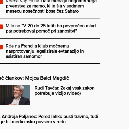
Rdeča Kapica
na
Zlata medalja nogometnega
prvenstva za mamo, ki je šla v sedmem
mesecu nosečnosti bosa čez Saharo
Mila
na
“V 20 do 25 letih bo povprečen mlad
par potreboval pomoč pri zanositvi”
Rde
na
Francija kljub močnemu
nasprotovanju legalizirala evtanazijo in
asistiran samomor
č člankov: Mojca Belcl Magdič
Rudi Tavčar: Zakaj vsak zakon
potrebuje vizijo (video)
. Andreja Poljanec: Porod lahko pusti travmo, tudi
 je bil medicinsko povsem v redu