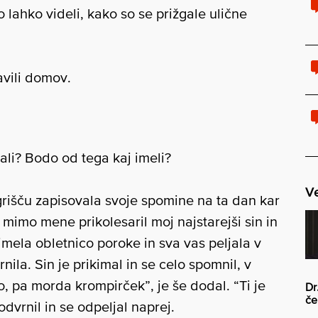
o lahko videli, kako so se prižgale ulične
avili domov.
ali? Bodo od tega kaj imeli?
Ve
grišču zapisovala svoje spomine na ta dan kar
 mimo mene prikolesaril moj najstarejši sin in
imela obletnico poroke in sva vas peljala v
ila. Sin je prikimal in se celo spomnil, v
o, pa morda krompirček”, je še dodal. “Ti je
Dr
če
odvrnil in se odpeljal naprej.