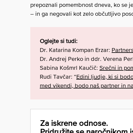
prepoznali pomembnost dneva, ko se je r
– in ga negovali kot zelo občutljivo pos
Oglejte si tudi:
Dr. Katarina Kompan Erzar:
Partners
Dr. Andrej Perko in ddr. Verena Pe
Sabina Košmrl Kaučič:
Srečni in pom
Rudi Tavčar: “
Edini ljudje, ki si bo
med vikendi, bodo naš partner in na
Za iskrene odnose.
Pridružite se naročnikom i