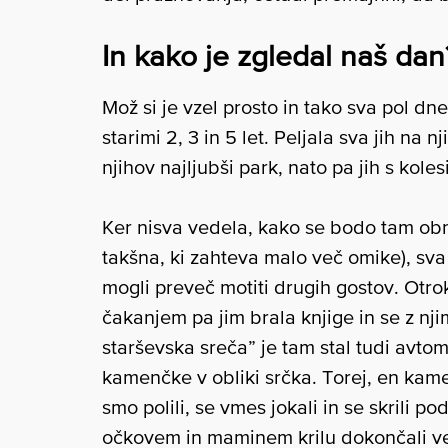
In kako je zgledal naš dan
Mož si je vzel prosto in tako sva pol dn
starimi 2, 3 in 5 let. Peljala sva jih na 
njihov najljubši park, nato pa jih s koles
Ker nisva vedela, kako se bodo tam obna
takšna, ki zahteva malo več omike), sva
mogli preveč motiti drugih gostov. Otro
čakanjem pa jim brala knjige in se z nji
starševska sreča” je tam stal tudi avtom
kamenčke v obliki srčka. Torej, en kame
smo polili, se vmes jokali in se skrili pod
očkovem in maminem krilu dokončali veče