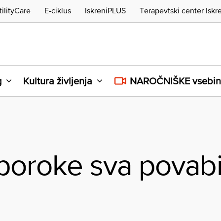
tilityCare
E-ciklus
IskreniPLUS
Terapevtski center Iskr
g
Kultura življenja
NAROČNIŠKE vsebi
poroke sva povabi