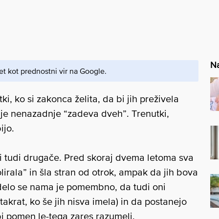
Na
et kot prednostni vir na Google.
ki, ko si zakonca želita, da bi jih preživela
 je nenazadnje “zadeva dveh”. Trenutki,
ijo.
i tudi drugače. Pred skoraj dvema letoma sva
irala” in šla stran od otrok, ampak da jih bova
 Zdelo se nama je pomembno, da tudi oni
 takrat, ko še jih nisva imela) in da postanejo
bi pomen le-tega zares razumeli.