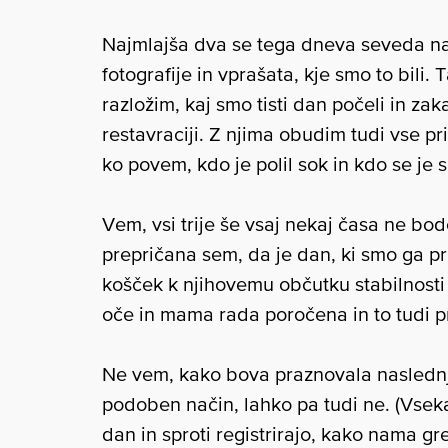
Najmlajša dva se tega dneva seveda na
fotografije in vprašata, kje smo to bili.
razložim, kaj smo tisti dan počeli in zaka
restavraciji. Z njima obudim tudi vse pr
ko povem, kdo je polil sok in kdo se je s
Vem, vsi trije še vsaj nekaj časa ne b
prepričana sem, da je dan, ki smo ga pr
košček k njihovemu občutku stabilnosti 
oče in mama rada poročena in to tudi p
Ne vem, kako bova praznovala naslednj
podoben način, lahko pa tudi ne. (Vsek
dan in sproti registrirajo, kako nama gr