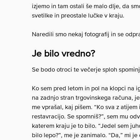
izjemo in tam ostali še malo dlje, da sm
svetilke in preostale lučke v kraju.
Naredili smo nekaj fotografij in se odpr
Je bilo vredno?
Se bodo otroci te večerje sploh spominj
Ko sem pred letom in pol na klopci na i
na zadnjo stran trgovinskega računa, je
me vprašal, kaj pišem. “Ko sva z atijem 
restavracijo. Se spomniš?”, sem mu odvrn
katerem kraju je to bilo. “Jedel sem juh
bilo lepo?”, me je zanimalo. “Da,” mi je 