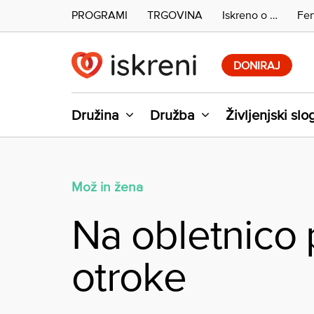
PROGRAMI
TRGOVINA
Iskreno o …
Fer
Skip
to
DONIRAJ
content
Družina
Družba
Življenjski slo
Mož in žena
Na obletnico 
otroke