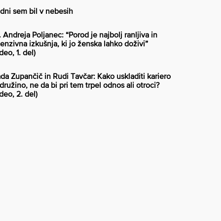
 dni sem bil v nebesih
. Andreja Poljanec: “Porod je najbolj ranljiva in
tenzivna izkušnja, ki jo ženska lahko doživi”
deo, 1. del)
da Zupančič in Rudi Tavčar: Kako uskladiti kariero
 družino, ne da bi pri tem trpel odnos ali otroci?
ideo, 2. del)