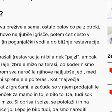
?
eva preživela sama, ostalo polovico pa z otroki,
njihovo najljubše igrišče, potem čez cesto v
i (in poganjalčki) vodila do bližnje restavracije.
Za
šali (restavracija ni bila nek “pajzl”, ampak
 raje izbrala mizo na terasi, od koder nismo
kom sva naročila njihove najljubše jedi, med
mi sprehajala po terasi. Kot “največja
at z igračami, a začuda so v njem prodajali le
nček za mamo in to je bilo to. Da, tudi sok
 mizo. Si obrisali solze, se potolažili in na
rjo. Lepo je bilo tudi, da smo naredili