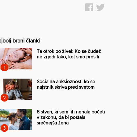
jbolj brani članki
Ta otrok bo živel: Ko se čudež
ne zgodi tako, kot smo prosili
Socialna anksioznost: ko se
najstnik skriva pred svetom
8 stvari, ki sem jih nehala početi
v zakonu, da bi postala
srečnejša žena