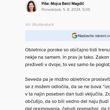
Piše:
Mojca Belcl Magdič
ponedeljek, 5. 8. 2024, 5:05
Vir: Shutterstock
Nastavite iskreni.n
Obletnice poroke so običajno tisti trenut
nekje na samem. In prav je tako. Zakon
preživeti v dvoje, to vez samo še poglob
Seveda pa je možno obletnice proslavit
se z možem odločila, da se ne bova “izol
v ta najin poseben dan tudi vključila.
občutijo, da so bili vedno del naju (tudi
del praznovanja, četudi premajhni, da 