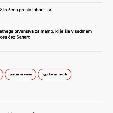
 in žena gresta taborit …«
etnega prvenstva za mamo, ki je šla v sedmem
osa čez Saharo
zakonska zveza
zgodbe za navdih