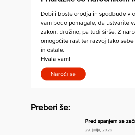
Dobili boste orodja in spodbude v ob
vam bodo pomagale, da ustvarite v
zakon, družino, pa tudi širše. Z nar
omogočite rast ter razvoj tako sebe
in ostale.
Hvala vam!
Naroči se
Preberi še:
Pred spanjem se začn
29. julija, 2026