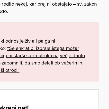
odilo nekaj, kar prej ni obstajalo – sv. zakon
odo.
ki odnos je živ ali pa ga ni
rko:
“Še enkrat bi izbrala istega moža”
irjeni starši so za otroka največje darilo
do zapomnili, da smo delali ob večerih in
ši otroci”
skreni.net!