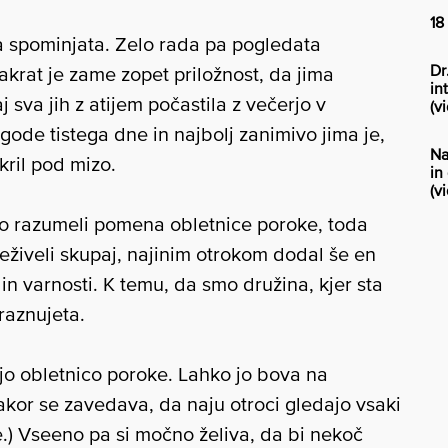
18
 spominjata. Zelo rada pa pogledata
Dr
 Takrat je zame zopet priložnost, da jima
in
j sva jih z atijem počastila z večerjo v
(vi
igode tistega dne in najbolj zanimivo jima je,
Na
kril pod mizo.
in
(v
odo razumeli pomena obletnice poroke, toda
eživeli skupaj, najinim otrokom dodal še en
in varnosti. K temu, da smo družina, kjer sta
raznujeta.
o obletnico poroke. Lahko jo bova na
akor se zavedava, da naju otroci gledajo vsaki
e.) Vseeno pa si močno želiva, da bi nekoč