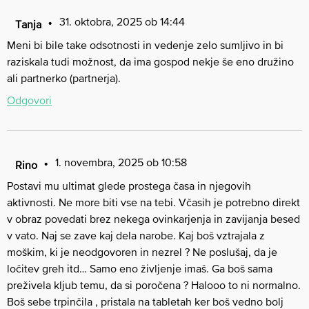
31. oktobra, 2025 ob 14:44
Tanja
Meni bi bile take odsotnosti in vedenje zelo sumljivo in bi
raziskala tudi možnost, da ima gospod nekje še eno družino
ali partnerko (partnerja).
Odgovori
1. novembra, 2025 ob 10:58
Rino
Postavi mu ultimat glede prostega časa in njegovih
aktivnosti. Ne more biti vse na tebi. Včasih je potrebno direkt
v obraz povedati brez nekega ovinkarjenja in zavijanja besed
v vato. Naj se zave kaj dela narobe. Kaj boš vztrajala z
moškim, ki je neodgovoren in nezrel ? Ne poslušaj, da je
ločitev greh itd… Samo eno življenje imaš. Ga boš sama
preživela kljub temu, da si poročena ? Halooo to ni normalno.
Boš sebe trpinčila , pristala na tabletah ker boš vedno bolj