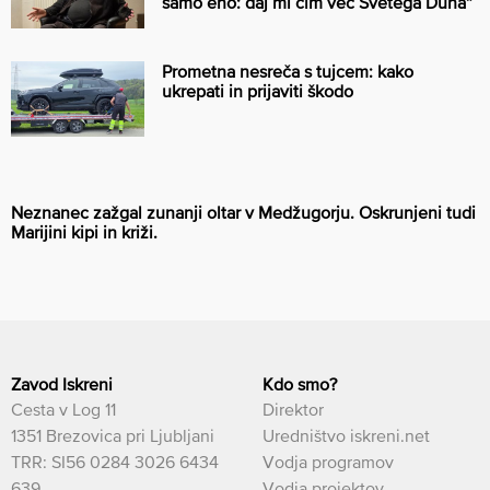
samo eno: daj mi čim več Svetega Duha”
Prometna nesreča s tujcem: kako
ukrepati in prijaviti škodo
Neznanec zažgal zunanji oltar v Medžugorju. Oskrunjeni tudi
Marijini kipi in križi.
Zavod Iskreni
Kdo smo?
Cesta v Log 11
Direktor
1351 Brezovica pri Ljubljani
Uredništvo iskreni.net
TRR: SI56 0284 3026 6434
Vodja programov
639
Vodja projektov