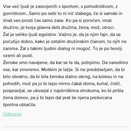
Vse več ljudi je zasvojenih s športom, s pohodništvom, z
gorništvom…Samo po sebi to ni nič slabega, če si samski in
imaš ves prosti čas samo zase. Ko pa si poročen, imaš
družino, je tvoja glavna skrb družina, žena, mož, otroci.
Žal je veliko ljudi egoistov. Važno je, da je njim fajn, da se
počutijo dobro, kako je ostalim družinskim članom, to njih ne
zanima. Žal s takimi ljudmi dialog ni mogoč. To je po teoriji
vzemi ali pusti.
Ženske smo navajene, da kar se le da, potrpimo. Da naredimo
vse, kar zmoremo. Moškim je lažje. Si ne predstavljam, da bi
bilo obratno, da bi bila ženska stalno okrog, na kolesu in na
pohodih, mož pa jo bi lepo mirno čakal doma, kuhal, čistil,
pospravljal, se ukvarjal z najstniškima otrokoma, ko bi prišla
žena domov, pa ji bi lepo dal prat še njena prešvicana
športna oblačila.
Odgovori