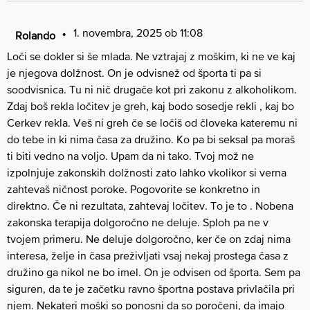
1. novembra, 2025 ob 11:08
Rolando
Loči se dokler si še mlada. Ne vztrajaj z moškim, ki ne ve kaj
je njegova dolžnost. On je odvisnež od športa ti pa si
soodvisnica. Tu ni nič drugače kot pri zakonu z alkoholikom.
Zdaj boš rekla ločitev je greh, kaj bodo sosedje rekli , kaj bo
Cerkev rekla. Veš ni greh če se ločiš od človeka kateremu ni
do tebe in ki nima časa za družino. Ko pa bi seksal pa moraš
ti biti vedno na voljo. Upam da ni tako. Tvoj mož ne
izpolnjuje zakonskih dolžnosti zato lahko vkolikor si verna
zahtevaš ničnost poroke. Pogovorite se konkretno in
direktno. Če ni rezultata, zahtevaj ločitev. To je to . Nobena
zakonska terapija dolgoročno ne deluje. Sploh pa ne v
tvojem primeru. Ne deluje dolgoročno, ker če on zdaj nima
interesa, želje in časa preživljati vsaj nekaj prostega časa z
družino ga nikol ne bo imel. On je odvisen od športa. Sem pa
siguren, da te je začetku ravno športna postava privlačila pri
njem. Nekateri moški so ponosni da so poročeni, da imajo