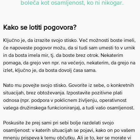
boleča kot osamljenost, ko ni nikogar.
Kako se lotiti pogovora?
Ključno je, da izrazite svojo stisko. Več možnosti boste imeli,
če napoveste pogovor možu, da si tudi sam umesti to v urnik
in da bosta imela mir, tj. da boste brez otrok. Nekaterim
pomaga, da grejo ven npr. na večerjo, nekaterim, da grejo na
izlet, ključno je, da bosta dovolj časa sama.
Nato mu povejte svojo stisko. Govorite iz sebe, o konkretnih
situacijah, brez obtoževanja. Izpostavite pozitivne plati
odnosa (npr. podpora v poklicnem življenju, operativnost
vašega družinskega funkcioniranja), a tudi vašo osamljenost.
Poskusite že prej sami pri sebi bolje razdelati svojo
osamljenost: v katerih situacijah se pojavi, kako on po vašem
mnenju prispeva k temu občutku. Ali je to, ker se morate vi