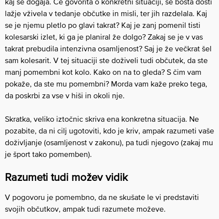
kaj se dogaja. Če govorita o konkretni situaciji, se bosta dosti
lažje vživela v tedanje občutke in misli, ter jih razdelala. Kaj
se je njemu pletlo po glavi takrat? Kaj je zanj pomenil tisti
kolesarski izlet, ki ga je planiral že dolgo? Zakaj se je v vas
takrat prebudila intenzivna osamljenost? Saj je že večkrat šel
sam kolesarit. V tej situaciji ste doživeli tudi občutek, da ste
manj pomembni kot kolo. Kako on na to gleda? S čim vam
pokaže, da ste mu pomembni? Morda vam kaže preko tega,
da poskrbi za vse v hiši in okoli nje.
Skratka, veliko iztočnic skriva ena konkretna situacija. Ne
pozabite, da ni cilj ugotoviti, kdo je kriv, ampak razumeti vaše
doživljanje (osamljenost v zakonu), pa tudi njegovo (zakaj mu
je šport tako pomemben).
Razumeti tudi možev vidik
V pogovoru je pomembno, da ne skušate le vi predstaviti
svojih občutkov, ampak tudi razumete moževe.