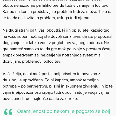
obup, nenazadnje pa lahko preide tudi v varanje in ločitev.
Kar bo na koncu predstavljalo problem tudi za moža. Tako da
je to, da naslovite ta problem, usluga tudi njemu.
Na drugi strani pa ti vaši občutki, ki jih opisujete, kažejo tudi
na vašo super moč, saj ste dovolj senzitivni, da ste prepoznali
dogajanje, kar lahko vodi v poglobitev vajinega odnosa. Ne
gre namreč samo za to, da gre mož po svoje v prostem času,
ampak predvsem za (ne)deljenje notranjega sveta: misli,
doživljanj, problemov, odločitev.
Vaša želja, da bi mož postal bolj prisoten in povezan z
družino, je upravičena. To ni kaprica, ampak temeljna
potreba – po partnerstvu, bližini in skupnem življenju. In iz te
vajin (ne)povezanosti črpajo tudi otroci, zato je večja vajina
povezanost tudi najlepše darilo za otroke.
Osamljenost ob nekom je pogosto še bolj