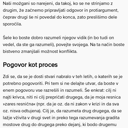
Naši možgani so narejeni, da takoj, ko se ne strinjamo z
drugim, že začnemo pripravljati odgovor in protiargument,
čeprav drugi še ni povedal do konca, zato preslišimo dele
sporočila.
Šele ko boste dobro razumeli njegov vidik (in bo tudi on
vedel, da ste ga razumeli), povejte svojega. Na ta način boste
bistveno zmanjšali možnost konflikta.
Pogovor kot proces
Zdi se, da se je dosti stvari nabralo v teh letih, o katerih se je
potrebno pogovoriti. Pri tem si ne delajte utvar, da boste v
enem pogovoru vse razrešili in razumeli. Še enkrat: cilj ni
najti krivca, niti ni cilj prepričati drugega, da je moja resnica
»zares resnična« (npr. da je oz. da ni zakon v krizi in da sva
oz. nisva odtujena). Cilj je, da razumeta drug drugega, da se
lažje vživita v drugi svet in preko tega razumevanja gradita
mostove drug do drugega preko dejanj, ki bodo drugemu