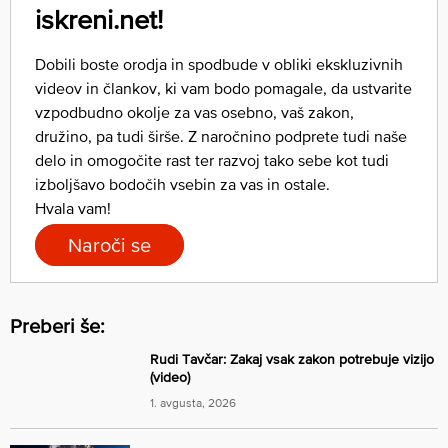
iskreni.net!
Dobili boste orodja in spodbude v obliki ekskluzivnih
videov in člankov, ki vam bodo pomagale, da ustvarite
vzpodbudno okolje za vas osebno, vaš zakon,
družino, pa tudi širše. Z naročnino podprete tudi naše
delo in omogočite rast ter razvoj tako sebe kot tudi
izboljšavo bodočih vsebin za vas in ostale.
Hvala vam!
Naroči se
Preberi še:
Rudi Tavčar: Zakaj vsak zakon potrebuje vizijo
(video)
1. avgusta, 2026