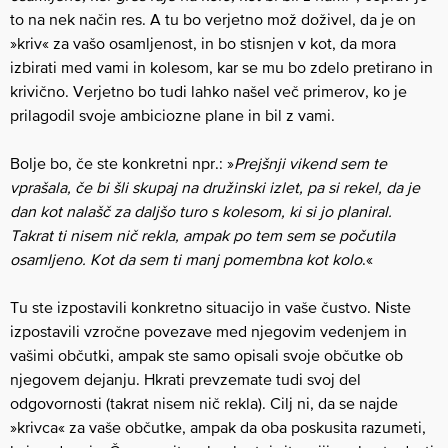
to na nek način res. A tu bo verjetno mož doživel, da je on
»kriv« za vašo osamljenost, in bo stisnjen v kot, da mora
izbirati med vami in kolesom, kar se mu bo zdelo pretirano in
krivično. Verjetno bo tudi lahko našel več primerov, ko je
prilagodil svoje ambiciozne plane in bil z vami.
Bolje bo, če ste konkretni npr.: »
Prejšnji vikend sem te
vprašala, če bi šli skupaj na družinski izlet, pa si rekel, da je
dan kot nalašč za daljšo turo s kolesom, ki si jo planiral.
Takrat ti nisem nič rekla, ampak po tem sem se počutila
osamljeno. Kot da sem ti manj pomembna kot kolo
.«
Tu ste izpostavili konkretno situacijo in vaše čustvo. Niste
izpostavili vzročne povezave med njegovim vedenjem in
vašimi občutki, ampak ste samo opisali svoje občutke ob
njegovem dejanju. Hkrati prevzemate tudi svoj del
odgovornosti (takrat nisem nič rekla). Cilj ni, da se najde
»krivca« za vaše občutke, ampak da oba poskusita razumeti,