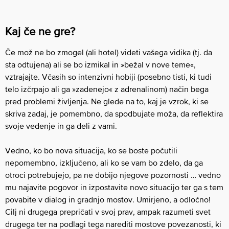
Kaj če ne gre?
Če mož ne bo zmogel (ali hotel) videti vašega vidika (tj. da
sta odtujena) ali se bo izmikal in »bežal v nove teme«,
vztrajajte. Včasih so intenzivni hobiji (posebno tisti, ki tudi
telo izčrpajo ali ga »zadenejo« z adrenalinom) način bega
pred problemi življenja. Ne glede na to, kaj je vzrok, ki se
skriva zadaj, je pomembno, da spodbujate moža, da reflektira
svoje vedenje in ga deli z vami.
Vedno, ko bo nova situacija, ko se boste počutili
nepomembno, izključeno, ali ko se vam bo zdelo, da ga
otroci potrebujejo, pa ne dobijo njegove pozornosti … vedno
mu najavite pogovor in izpostavite novo situacijo ter ga s tem
povabite v dialog in gradnjo mostov. Umirjeno, a odločno!
Cilj ni drugega prepričati v svoj prav, ampak razumeti svet
drugega ter na podlagi tega narediti mostove povezanosti, ki