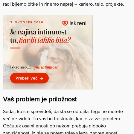
radi bijemo bitke in rinemo naprej – kariero, telo, projekte.
Vaš problem je priložnost
Sedaj, ko ste sprevideli, da sta se odtujila, tega ne morete
več ne-videti. To vas bo frustriralo, kar je za vas problem.
Občutek osamljenosti ob nekom prebuja globoko
zapuščenost. Iz nje se potem rojeva jeza, zagrenjenost,