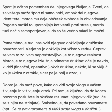
Šport je očitno pomemben del njegovega življenja. Zveni, da
za vašega moža šport ni samo hobi, ampak del njegove
identitete, morda mu daje občutek svobode in obvladovanja.
Pogosto moški to uporabljajo kot ventil proti stresu, morda
tudi način samopotrjevanja, da so še vedno mladi in močni.
Pomembno je tudi nasloviti njegovo doživljanje družinske
povezanosti. Verjetno jo doživlja kot »čisto v redu«. Čeprav
se vam to zdi vam nepredstavljivo, je to njegova realnost.
Morda je to njegova izkušnja primarne družine: oče je nekdo,
ki drži (finančni, operativni) okvir družine, nekdo, ki se vključi,
ko je »kriza z otroki«, sicer pa je bolj v ozadju.
Dobro je, da mož pove, kako on vidi svojo vlogo v vašem
življenju in v življenju otrok. Pri tem je ključno, da do konca
pozorno poslušate in skušate razumeti njegov vidik (tudi če
se z njim ne strinjate). Smiselno je, da povedano povzamete
(npr.
Če te prav razumem, ti vidiš svojo vlogo v družini…
).