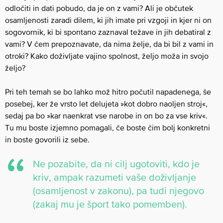
odločiti in dati pobudo, da je on z vami? Ali je občutek
osamljenosti zaradi dilem, ki jih imate pri vzgoji in kjer ni on
sogovornik, ki bi spontano zaznaval težave in jih debatiral z
vami? V čem prepoznavate, da nima želje, da bi bil z vami in
otroki? Kako doživljate vajino spolnost, željo moža in svojo
željo?
Pri teh temah se bo lahko mož hitro počutil napadenega, še
posebej, ker že vrsto let delujeta »kot dobro naoljen stroj«,
sedaj pa bo »kar naenkrat vse narobe in on bo za vse kriv«.
Tu mu boste izjemno pomagali, če boste čim bolj konkretni
in boste govorili iz sebe.
Ne pozabite, da ni cilj ugotoviti, kdo je
kriv, ampak razumeti vaše doživljanje
(osamljenost v zakonu), pa tudi njegovo
(zakaj mu je šport tako pomemben).