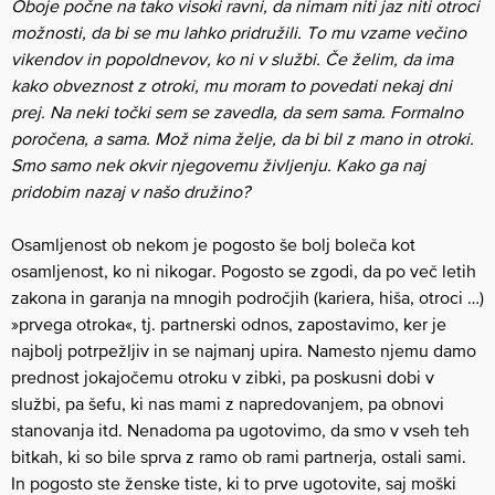
Oboje počne na tako visoki ravni, da nimam niti jaz niti otroci
možnosti, da bi se mu lahko pridružili. To mu vzame večino
vikendov in popoldnevov, ko ni v službi. Če želim, da ima
kako obveznost z otroki, mu moram to povedati nekaj dni
prej. Na neki točki sem se zavedla, da sem sama. Formalno
poročena, a sama. Mož nima želje, da bi bil z mano in otroki.
Smo samo nek okvir njegovemu življenju. Kako ga naj
pridobim nazaj v našo družino?
Osamljenost ob nekom je pogosto še bolj boleča kot
osamljenost, ko ni nikogar. Pogosto se zgodi, da po več letih
zakona in garanja na mnogih področjih (kariera, hiša, otroci …)
»prvega otroka«, tj. partnerski odnos, zapostavimo, ker je
najbolj potrpežljiv in se najmanj upira. Namesto njemu damo
prednost jokajočemu otroku v zibki, pa poskusni dobi v
službi, pa šefu, ki nas mami z napredovanjem, pa obnovi
stanovanja itd. Nenadoma pa ugotovimo, da smo v vseh teh
bitkah, ki so bile sprva z ramo ob rami partnerja, ostali sami.
In pogosto ste ženske tiste, ki to prve ugotovite, saj moški