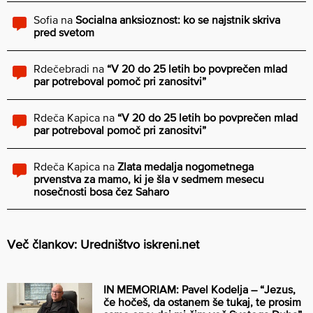
Sofia
na
Socialna anksioznost: ko se najstnik skriva
pred svetom
Rdečebradi
na
“V 20 do 25 letih bo povprečen mlad
par potreboval pomoč pri zanositvi”
Rdeča Kapica
na
“V 20 do 25 letih bo povprečen mlad
par potreboval pomoč pri zanositvi”
Rdeča Kapica
na
Zlata medalja nogometnega
prvenstva za mamo, ki je šla v sedmem mesecu
nosečnosti bosa čez Saharo
Več člankov: Uredništvo iskreni.net
IN MEMORIAM: Pavel Kodelja – “Jezus,
če hočeš, da ostanem še tukaj, te prosim