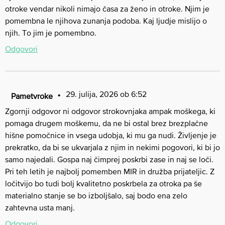
otroke vendar nikoli nimajo časa za ženo in otroke. Njim je
pomembna le njihova zunanja podoba. Kaj ljudje mislijo o
njih. To jim je pomembno.
Odgovori
29. julija, 2026 ob 6:52
Pametvroke
Zgornji odgovor ni odgovor strokovnjaka ampak moškega, ki
pomaga drugem moškemu, da ne bi ostal brez brezplačne
hišne pomočnice in vsega udobja, ki mu ga nudi. Življenje je
prekratko, da bi se ukvarjala z njim in nekimi pogovori, ki bi jo
samo najedali. Gospa naj čimprej poskrbi zase in naj se loči.
Pri teh letih je najbolj pomemben MIR in družba prijateljic. Z
ločitvijo bo tudi bolj kvalitetno poskrbela za otroka pa še
materialno stanje se bo izboljšalo, saj bodo ena zelo
zahtevna usta manj.
Odgovori