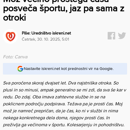
posveča športu, jaz pa sama z
otroki
Piše:
Uredništvo iskreni.net
četrtek, 30. 10. 2025, 5:01
Foto: Canva
Nastavite iskreni.net kot prednostni vir na Google.
Sva poročena skoraj dvajset let. Dva najstniška otroka. So
plusi in so minusi, ampak generalno se mi zdi, da sva še kar v
redu. Do zdaj. Oba imava zahtevne službe in se na
poklicnem področju podpirava. Težava pa je prosti čas. Moj
mož je namreč prepričan, da je čas, ko ni v službi in nima
nekega konkretnega dela doma, njegov prosti čas. In
preživlja ga večinoma v športu. Kolesarjenju in pohodništvu.