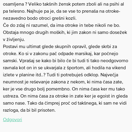
osamljena ? Veliko takšnih žensk potem zboli ali na psihi al
pa telesno. Najhuje pa je, da se vse to prenaša na otroke-
nezavedno bodo otroci grešni kozli.
Če do zdaj ni razumel, da ima otroke in tebe nikoli ne bo.
Obstaja mnogo drugih moških, ki jim zakon ni samo dosežek
v življenju.
Postavi mu ultimat glede skupnih opravil, glede skrbi za
otroke. Ko si v zakonu pač odpade marsikaj, kar počnejo
samski. Vprašaj se kako bi bilo če bi tudi ti tako neodgovorno
ravnala kot on in se ukvarjala z športom, ali hodila na vikend
izlete v planine itd..? Tudi ti potrebuješ odklop. Največja
neumnost je reševanje zakona z nekom, ki nima časa zate,
ker je vse drugo bolj pomembno. On nima časa ker mu tako
ustreza. On nima časa za otroke in zate ker je egoist in gleda
samo nase. Tako da čimprej proč od takšnega, ki sam ne vidi
razloga, da bi bil prisoten.
Odgovori