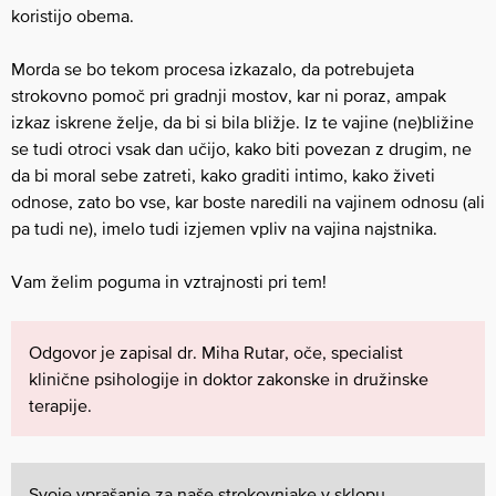
koristijo obema.
Morda se bo tekom procesa izkazalo, da potrebujeta
strokovno pomoč pri gradnji mostov, kar ni poraz, ampak
izkaz iskrene želje, da bi si bila bližje. Iz te vajine (ne)bližine
se tudi otroci vsak dan učijo, kako biti povezan z drugim, ne
da bi moral sebe zatreti, kako graditi intimo, kako živeti
odnose, zato bo vse, kar boste naredili na vajinem odnosu (ali
pa tudi ne), imelo tudi izjemen vpliv na vajina najstnika.
Vam želim poguma in vztrajnosti pri tem!
Odgovor je zapisal dr. Miha Rutar, oče, specialist
klinične psihologije in doktor zakonske in družinske
terapije.
Svoje vprašanje za naše strokovnjake v sklopu