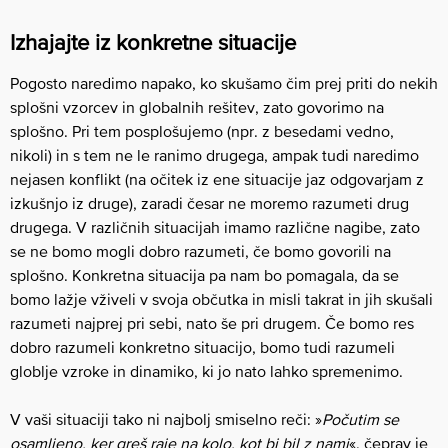
Izhajajte iz konkretne situacije
Pogosto naredimo napako, ko skušamo čim prej priti do nekih
splošni vzorcev in globalnih rešitev, zato govorimo na
splošno. Pri tem posplošujemo (npr. z besedami vedno,
nikoli) in s tem ne le ranimo drugega, ampak tudi naredimo
nejasen konflikt (na očitek iz ene situacije jaz odgovarjam z
izkušnjo iz druge), zaradi česar ne moremo razumeti drug
drugega. V različnih situacijah imamo različne nagibe, zato
se ne bomo mogli dobro razumeti, če bomo govorili na
splošno. Konkretna situacija pa nam bo pomagala, da se
bomo lažje vživeli v svoja občutka in misli takrat in jih skušali
razumeti najprej pri sebi, nato še pri drugem. Če bomo res
dobro razumeli konkretno situacijo, bomo tudi razumeli
globlje vzroke in dinamiko, ki jo nato lahko spremenimo.
V vaši situaciji tako ni najbolj smiselno reči: »
Počutim se
osamljeno, ker greš raje na kolo, kot bi bil z nami
«, čeprav je