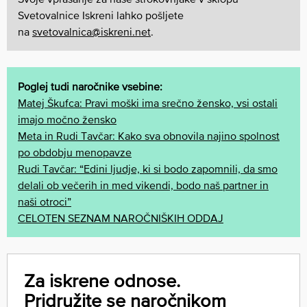
Svetovalnice Iskreni lahko pošljete
na
svetovalnica@iskreni.net
.
Poglej tudi naročnike vsebine:
Matej Škufca: Pravi moški ima srečno žensko, vsi ostali
imajo močno žensko
Meta in Rudi Tavčar: Kako sva obnovila najino spolnost
po obdobju menopavze
Rudi Tavčar: “Edini ljudje, ki si bodo zapomnili, da smo
delali ob večerih in med vikendi, bodo naš partner in
naši otroci”
CELOTEN SEZNAM NAROČNIŠKIH ODDAJ
Za iskrene odnose.
Pridružite se naročnikom