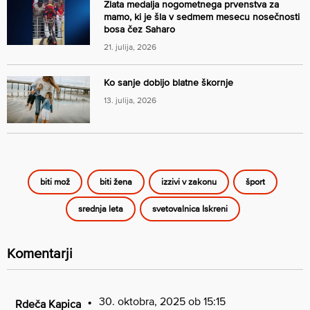
Zlata medalja nogometnega prvenstva za
mamo, ki je šla v sedmem mesecu nosečnosti
bosa čez Saharo
21. julija, 2026
Ko sanje dobijo blatne škornje
13. julija, 2026
biti mož
biti žena
izzivi v zakonu
šport
srednja leta
svetovalnica Iskreni
Komentarji
30. oktobra, 2025 ob 15:15
Rdeča Kapica