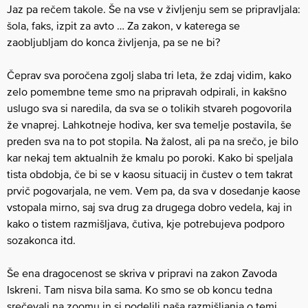
Jaz pa rečem takole. Še na vse v življenju sem se pripravljala:
šola, faks, izpit za avto … Za zakon, v katerega se
zaobljubljam do konca življenja, pa se ne bi?
Čeprav sva poročena zgolj slaba tri leta, že zdaj vidim, kako
zelo pomembne teme smo na pripravah odpirali, in kakšno
uslugo sva si naredila, da sva se o tolikih stvareh pogovorila
že vnaprej. Lahkotneje hodiva, ker sva temelje postavila, še
preden sva na to pot stopila. Na žalost, ali pa na srečo, je bilo
kar nekaj tem aktualnih že kmalu po poroki. Kako bi speljala
tista obdobja, če bi se v kaosu situacij in čustev o tem takrat
prvič pogovarjala, ne vem. Vem pa, da sva v dosedanje kaose
vstopala mirno, saj sva drug za drugega dobro vedela, kaj in
kako o tistem razmišljava, čutiva, kje potrebujeva podporo
sozakonca itd.
Še ena dragocenost se skriva v pripravi na zakon Zavoda
Iskreni. Tam nisva bila sama. Ko smo se ob koncu tedna
srečevali na zoomu in si podelili naša razmišljanja o temi