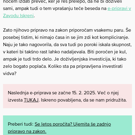
nočem izdati preveč, ker je res prelepo, da ne bi doživeli
sami, ampak tudi o tem vprašanju teče beseda na
e-pripravi v
Zavodu Iskreni
.
Zato njihovo pripravo na zakon priporočam vsakemu paru. Še
posebej tistim, ki nimajo časa in se jim zdi kot kompliciranje.
Naju je tako nagovorila, da sva tudi po poroki iskala skupnost,
v kateri bi takšno rast lahko nadaljevala. Biti poročen je kul,
ampak je tudi trdo delo. Je doživljenjska investicija, ki tako
zelo bogato poplača. Koliko sta pa pripravljena investirati
vidva?
Naslednja e-priprava se začne 15. 2. 2025. Več o njej
izvesta
TUKAJ
. Iskreno povabljena, da se nam pridružita.
Preberi tudi:
Se letos poročita? Ujemita še zadnjo
pripravo na zakon.