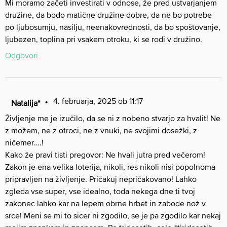
Mi moramo začeti investirati v odnose, že pred ustvarjanjem
družine, da bodo matične družine dobre, da ne bo potrebe
po ljubosumju, nasilju, neenakovrednosti, da bo spoštovanje,
ljubezen, toplina pri vsakem otroku, ki se rodi v družino.
Odgovori
4. februarja, 2025 ob 11:17
Natalija*
Življenje me je izučilo, da se ni z nobeno stvarjo za hvalit! Ne
z možem, ne z otroci, ne z vnuki, ne svojimi dosežki, z
ničemer….!
Kako že pravi tisti pregovor: Ne hvali jutra pred večerom!
Zakon je ena velika loterija, nikoli, res nikoli nisi popolnoma
pripravljen na življenje. Pričakuj nepričakovano! Lahko
zgleda vse super, vse idealno, toda nekega dne ti tvoj
zakonec lahko kar na lepem obrne hrbet in zabode nož v
srce! Meni se mi to sicer ni zgodilo, se je pa zgodilo kar nekaj