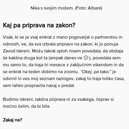
Nika s svojim možem. (Foto: Albaré)
Kaj pa priprava na zakon?
Vsak, ki se je vsaj enkrat z mano pogovarjal o partnerstvu in
odnosih, ve, da sva izbrala pripravo na zakon, ki jo ponuja
Zavod Iskreni. Možu takrat sploh nisem povedala, da obstaja
še kakšna druga kot ta (ampak danes ve 🙂 ), povedala sem
mu samo to, da traja tri mesece z zaključnim vikendom in da
se enkrat na teden dobimo na zoomu.
“Okej, pa tako,
” je
odvrnil in ves moj seznam razlogov, zakaj to traja toliko časa,
sem lahko pospravila nazaj v predal.
Bodimo iskreni, takšna priprava ni za vsakega, čeprav si
močno želim, da bi bila.
Zakaj ne?