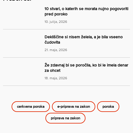
10 stvari, o katerih se morata nujno pogovoriti
pred poroko
10. julija, 2026
Dekliščine si nisem želela, a je bila vseeno
čudovita
21. maja, 2026
Že zdavnaj bi se poročila, ko bi le imela denar
za ohcet
18. maja, 2026
cerkvena poroka
e-priprava na zakon
poroka
priprava na zakon