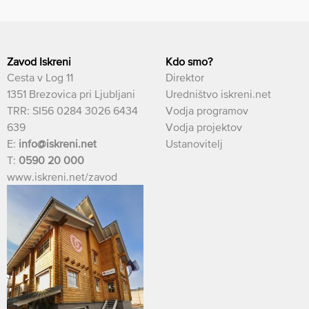
Zavod Iskreni
Kdo smo?
Cesta v Log 11
Direktor
1351 Brezovica pri Ljubljani
Uredništvo iskreni.net
TRR: SI56 0284 3026 6434
Vodja programov
639
Vodja projektov
E:
info@iskreni.net
Ustanovitelj
T:
0590 20 000
www.iskreni.net/zavod