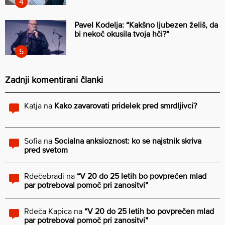
Pavel Kodelja: “Kakšno ljubezen želiš, da
bi nekoč okusila tvoja hči?”
Zadnji komentirani članki
Katja
na
Kako zavarovati pridelek pred smrdljivci?
Sofia
na
Socialna anksioznost: ko se najstnik skriva
pred svetom
Rdečebradi
na
“V 20 do 25 letih bo povprečen mlad
par potreboval pomoč pri zanositvi”
Rdeča Kapica
na
“V 20 do 25 letih bo povprečen mlad
par potreboval pomoč pri zanositvi”