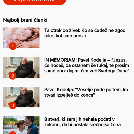
Najbolj brani članki
Ta otrok bo živel: Ko se čudež ne zgodi
tako, kot smo prosili
IN MEMORIAM: Pavel Kodelja – “Jezus,
če hočeš, da ostanem še tukaj, te prosim
samo eno: daj mi čim več Svetega Duha”
Pavel Kodelja: “Veselje pride po tem, ko
stvari izpelješ do konca”
8 stvari, ki sem jih nehala početi v
zakonu, da bi postala srečnejša žena