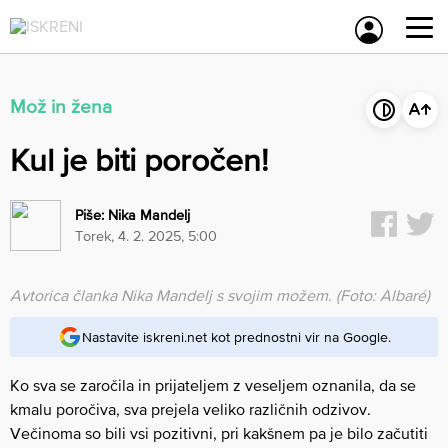
Skip
to
content
Mož in žena
Kul je biti poročen!
Piše:
Nika Mandelj
torek, 4. 2. 2025, 5:00
Avtorica članka Nika Mandelj s svojim možem. (Foto: Albaré)
Nastavite iskreni.net kot prednostni vir na Google.
Ko sva se zaročila in prijateljem z veseljem oznanila, da se
kmalu poročiva, sva prejela veliko različnih odzivov.
Večinoma so bili vsi pozitivni, pri kakšnem pa je bilo začutiti