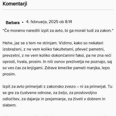
Komentarji
4. februarja, 2025 ob 8:14
Barbara
“Če moramo narediti izpit za avto, bi ga morali tudi za zakon.”
Hehe, jaz se s tem ne strinjam. Vidimo, kako so nekateri
izobraženi, z ne vem koliko fakultetami, pfeveč pametni,
prevzetni, z ne vem koliko dokončanimi faksi, pa ne zna reči
oprosti, hvala, prosim. In niti osnov preživetja ne poznajo, saj
so ves čas za knjigami. Zdrave kmečke pameti manjka, lepo
prosim.
Izpit za avto primerjati z zakonsko zvezo – ni za primerjat. Tu
se gre za čustvene odnose, za željo, za prostovoljno
odločitev, za dajanje in prejemanje, za živeti v dobrem in
slabem.