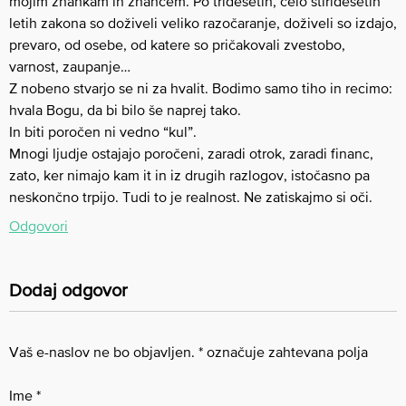
mojim znankam in znancem. Po tridesetih, celo štiridesetih
letih zakona so doživeli veliko razočaranje, doživeli so izdajo,
prevaro, od osebe, od katere so pričakovali zvestobo,
varnost, zaupanje…
Z nobeno stvarjo se ni za hvalit. Bodimo samo tiho in recimo:
hvala Bogu, da bi bilo še naprej tako.
In biti poročen ni vedno “kul”.
Mnogi ljudje ostajajo poročeni, zaradi otrok, zaradi financ,
zato, ker nimajo kam it in iz drugih razlogov, istočasno pa
neskončno trpijo. Tudi to je realnost. Ne zatiskajmo si oči.
Odgovori
Dodaj odgovor
Vaš e-naslov ne bo objavljen.
*
označuje zahtevana polja
Ime
*