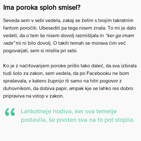
Ima poroka sploh smisel?
Seveda sem v sebi vedela, zakaj se želim s tvojim takratnim
fantom poročiti. Ubesediti pa tega nisem znala. To mi je dalo
vedeti, da o tem še nisem dovolj razmišljala in
“ker ga imam
rada”
mi ni bilo dovolj. O takih temah se morava čim več
pogovarjati, sem si mislila pri sebi.
Ko je z načrtovanjem poroke prišlo tako daleč, da sva izbirala
tudi šolo za zakon, sem vedela, da po Facebooku ne bom
spraševala, v katero župnijo iti samo na hitri pogovor z
duhovnikom, da dobiva papir, ampak kje se lahko res dobro
pripraviva na vstop v zakon.
Lahkotneje hodiva, ker sva temelje
postavila, še preden sva na to pot stopila.