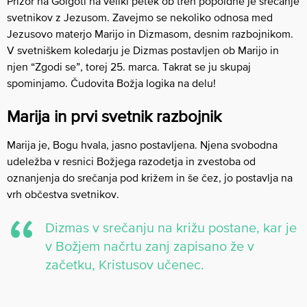
Prizor na Golgoti na veliki petek ob treh popoldne je srečanje
svetnikov z Jezusom. Zavejmo se nekoliko odnosa med
Jezusovo materjo Marijo in Dizmasom, desnim razbojnikom.
V svetniškem koledarju je Dizmas postavljen ob Marijo in
njen “Zgodi se”, torej 25. marca. Takrat se ju skupaj
spominjamo. Čudovita Božja logika na delu!
Marija in prvi svetnik razbojnik
Marija je, Bogu hvala, jasno postavljena. Njena svobodna
udeležba v resnici Božjega razodetja in zvestoba od
oznanjenja do srečanja pod križem in še čez, jo postavlja na
vrh občestva svetnikov.
Dizmas v srečanju na križu postane, kar je
v Božjem načrtu zanj zapisano že v
začetku, Kristusov učenec.