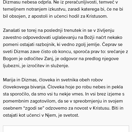
Dizmasu nebesa odprla. Ne iz preračunljivosti, temveč v
temeljnem notranjem izkustvu, zaradi katerega bi, če ne bi
bil obsojen, z apostoli in učenci hodil za Kristusom.
Zanašati se torej na poslednji trenutek in se v življenju
zavestno odpovedovati uglaševanju na Božji načrt nekako
pomeni ostajati razbojnik, ki vedno zgolj jemlje. Čeprav se
sveti Dizmas zave čisto ob koncu, sporoča prav to: srečanje z
Bogom je odločitev Zanj, je odgovor na predlog njegove
ljubezni, je izročitev in služenje.
Marija in Dizmas, človeka in svetnika obeh robov
človekovega bivanja. Človeka hoje po robu nebes in pekla
sta sporočilo, da smo vsi tu nekje vmes. In vsi brez izjeme s
pomembnim zagotovilom, da se v spreobrnjenju in svojem
osebnem “zgodi se” odzovemo za novost v Kristusu. Biti in
ostajati kot učenci v Njem, je svetost.