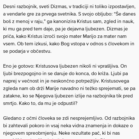
Desni razbojnik, sveti Dizmas, v tradiciji ni toliko izpostavljen,
a vendarle gre za prvega svetnika. S svojo obljubo: “Še danes
boš z menoj v raju,” ga kanonizira Kristus sam, zgled in nauk,
ki mu ga pred tem daje, pa je dejavna ljubezen. Dizmas je
priča, kako Kristus izroči svojo mater Marijo za mater nam
vsem. Ob tem izkusi, kako Bog vstopa v odnos s človekom in
se podarja v občestvu.
Eno je gotovo: Kristusova ljubezen nikoli ni vprašljiva. On
ljubi brezpogojno in se daruje do konca, do križa. Ljubi pa
naprej v večnost in je neskončno potrpežljiv. Kristusovega
zgleda nam ob drži Marije navadno ni težko sprejemati, se pa
zatakne, ko se Njegova ljubezen izlije na razbojnika tik pred
smrtjo. Kako to, da mu je odpustil?
Gledano z očmi človeka se zdi nesprejemljivo. Od razbojnika
bi zahtevali pokoro in vsaj neka vidna znamenja in dokaze o
njegovem spreobrnjenju. Neke rezultate pač, ki bi nas