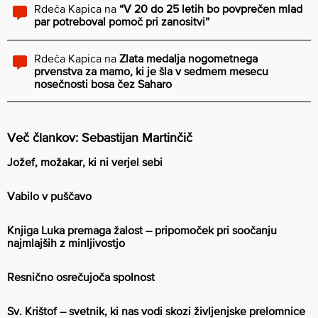
Rdeča Kapica
na
“V 20 do 25 letih bo povprečen mlad
par potreboval pomoč pri zanositvi”
Rdeča Kapica
na
Zlata medalja nogometnega
prvenstva za mamo, ki je šla v sedmem mesecu
nosečnosti bosa čez Saharo
Več člankov: Sebastijan Martinčič
Jožef, možakar, ki ni verjel sebi
Vabilo v puščavo
Knjiga Luka premaga žalost – pripomoček pri soočanju
najmlajših z minljivostjo
Resnično osrečujoča spolnost
Sv. Krištof – svetnik, ki nas vodi skozi življenjske prelomnice