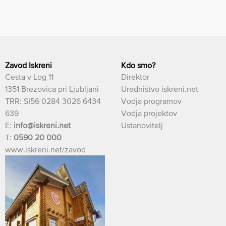
Zavod Iskreni
Kdo smo?
Cesta v Log 11
Direktor
1351 Brezovica pri Ljubljani
Uredništvo iskreni.net
TRR: SI56 0284 3026 6434
Vodja programov
639
Vodja projektov
E:
info@iskreni.net
Ustanovitelj
T:
0590 20 000
www.iskreni.net/zavod