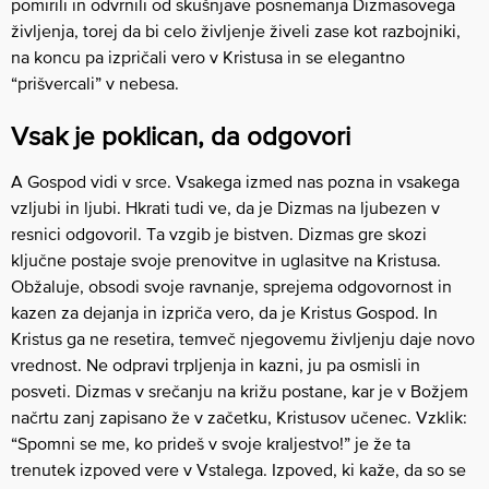
pomirili in odvrnili od skušnjave posnemanja Dizmasovega
življenja, torej da bi celo življenje živeli zase kot razbojniki,
na koncu pa izpričali vero v Kristusa in se elegantno
“prišvercali” v nebesa.
Vsak je poklican, da odgovori
A Gospod vidi v srce. Vsakega izmed nas pozna in vsakega
vzljubi in ljubi. Hkrati tudi ve, da je Dizmas na ljubezen v
resnici odgovoril. Ta vzgib je bistven. Dizmas gre skozi
ključne postaje svoje prenovitve in uglasitve na Kristusa.
Obžaluje, obsodi svoje ravnanje, sprejema odgovornost in
kazen za dejanja in izpriča vero, da je Kristus Gospod. In
Kristus ga ne resetira, temveč njegovemu življenju daje novo
vrednost. Ne odpravi trpljenja in kazni, ju pa osmisli in
posveti. Dizmas v srečanju na križu postane, kar je v Božjem
načrtu zanj zapisano že v začetku, Kristusov učenec. Vzklik:
“Spomni se me, ko prideš v svoje kraljestvo!” je že ta
trenutek izpoved vere v Vstalega. Izpoved, ki kaže, da so se