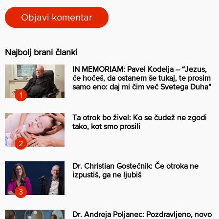
Najbolj brani članki
IN MEMORIAM: Pavel Kodelja – “Jezus,
če hočeš, da ostanem še tukaj, te prosim
samo eno: daj mi čim več Svetega Duha”
Ta otrok bo živel: Ko se čudež ne zgodi
tako, kot smo prosili
Dr. Christian Gostečnik: Če otroka ne
izpustiš, ga ne ljubiš
Dr. Andreja Poljanec: Pozdravljeno, novo