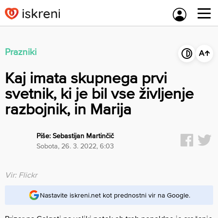
Skip
to
content
Prazniki
Kaj imata skupnega prvi
svetnik, ki je bil vse življenje
razbojnik, in Marija
Piše:
Sebastijan Martinčič
sobota, 26. 3. 2022, 6:03
Vir: Flickr
Nastavite iskreni.net kot prednostni vir na Google.