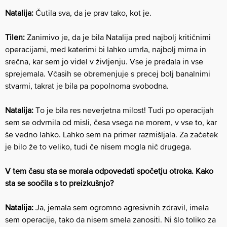
Natalija:
Čutila sva, da je prav tako, kot je.
Tilen:
Zanimivo je, da je bila Natalija pred najbolj kritičnimi
operacijami, med katerimi bi lahko umrla, najbolj mirna in
srečna, kar sem jo videl v življenju. Vse je predala in vse
sprejemala. Včasih se obremenjuje s precej bolj banalnimi
stvarmi, takrat je bila pa popolnoma svobodna.
Natalija:
To je bila res neverjetna milost! Tudi po operacijah
sem se odvrnila od misli, česa vsega ne morem, v vse to, kar
še vedno lahko. Lahko sem na primer razmišljala. Za začetek
je bilo že to veliko, tudi če nisem mogla nič drugega.
V tem času sta se morala odpovedati spočetju otroka. Kako
sta se soočila s to preizkušnjo?
Natalija:
Ja, jemala sem ogromno agresivnih zdravil, imela
sem operacije, tako da nisem smela zanositi. Ni šlo toliko za