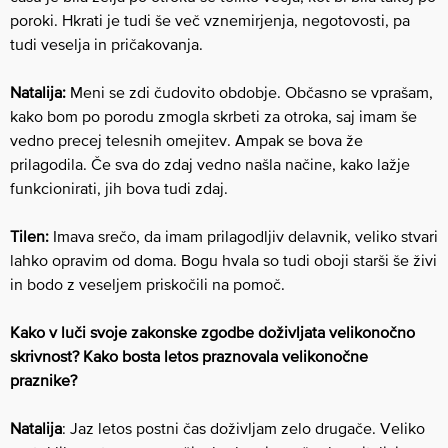
poroki. Hkrati je tudi še več vznemirjenja, negotovosti, pa
tudi veselja in pričakovanja.
Natalija:
Meni se zdi čudovito obdobje. Občasno se vprašam,
kako bom po porodu zmogla skrbeti za otroka, saj imam še
vedno precej telesnih omejitev. Ampak se bova že
prilagodila. Če sva do zdaj vedno našla načine, kako lažje
funkcionirati, jih bova tudi zdaj.
Tilen:
Imava srečo, da imam prilagodljiv delavnik, veliko stvari
lahko opravim od doma. Bogu hvala so tudi oboji starši še živi
in bodo z veseljem priskočili na pomoč.
Kako v luči svoje zakonske zgodbe doživljata velikonočno
skrivnost? Kako bosta letos praznovala velikonočne
praznike?
Natalija
: Jaz letos postni čas doživljam zelo drugače. Veliko