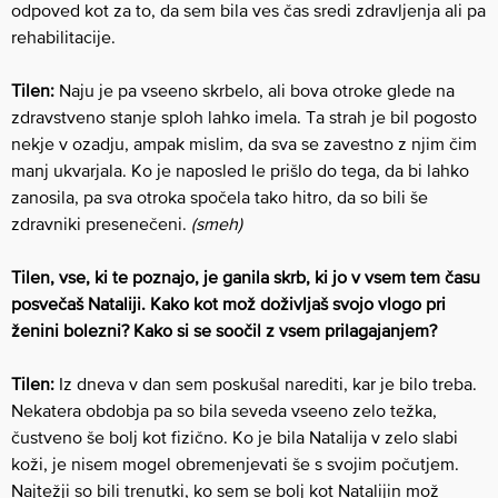
odpoved kot za to, da sem bila ves čas sredi zdravljenja ali pa
rehabilitacije.
Tilen:
Naju je pa vseeno skrbelo, ali bova otroke glede na
zdravstveno stanje sploh lahko imela. Ta strah je bil pogosto
nekje v ozadju, ampak mislim, da sva se zavestno z njim čim
manj ukvarjala. Ko je naposled le prišlo do tega, da bi lahko
zanosila, pa sva otroka spočela tako hitro, da so bili še
zdravniki presenečeni.
(smeh)
Tilen, vse, ki te poznajo, je ganila skrb, ki jo v vsem tem času
posvečaš Nataliji. Kako kot mož doživljaš svojo vlogo pri
ženini bolezni? Kako si se soočil z vsem prilagajanjem?
Tilen:
Iz dneva v dan sem poskušal narediti, kar je bilo treba.
Nekatera obdobja pa so bila seveda vseeno zelo težka,
čustveno še bolj kot fizično. Ko je bila Natalija v zelo slabi
koži, je nisem mogel obremenjevati še s svojim počutjem.
Najtežji so bili trenutki, ko sem se bolj kot Natalijin mož