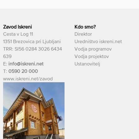
Zavod Iskreni
Kdo smo?
Cesta v Log 11
Direktor
1351 Brezovica pri Ljubljani
Uredništvo iskreni.net
TRR: SI56 0284 3026 6434
Vodja programov
639
Vodja projektov
E:
info@iskreni.net
Ustanovitelj
T:
0590 20 000
www.iskreni.net/zavod