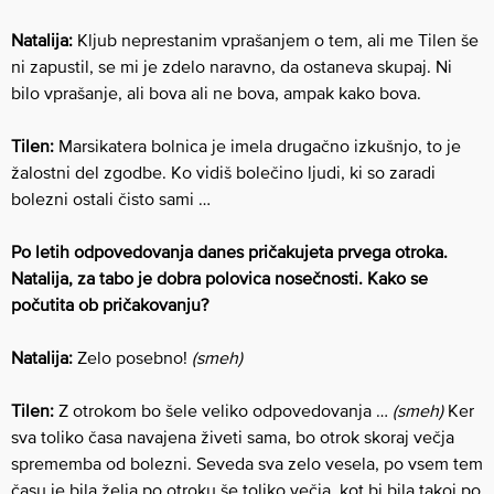
Natalija:
Kljub neprestanim vprašanjem o tem, ali me Tilen še
ni zapustil, se mi je zdelo naravno, da ostaneva skupaj. Ni
bilo vprašanje, ali bova ali ne bova, ampak kako bova.
Tilen:
Marsikatera bolnica je imela drugačno izkušnjo, to je
žalostni del zgodbe. Ko vidiš bolečino ljudi, ki so zaradi
bolezni ostali čisto sami …
Po letih odpovedovanja danes pričakujeta prvega otroka.
Natalija, za tabo je dobra polovica nosečnosti. Kako se
počutita ob pričakovanju?
Natalija:
Zelo posebno!
(smeh)
Tilen:
Z otrokom bo šele veliko odpovedovanja …
(smeh)
Ker
sva toliko časa navajena živeti sama, bo otrok skoraj večja
sprememba od bolezni. Seveda sva zelo vesela, po vsem tem
času je bila želja po otroku še toliko večja, kot bi bila takoj po