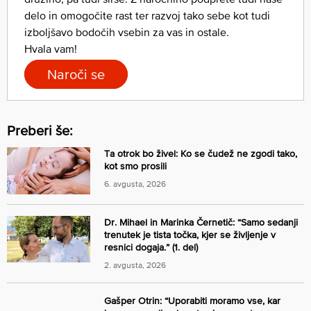
delo in omogočite rast ter razvoj tako sebe kot tudi
izboljšavo bodočih vsebin za vas in ostale.
Hvala vam!
Naroči se
Preberi še:
Ta otrok bo živel: Ko se čudež ne zgodi tako,
kot smo prosili
6. avgusta, 2026
Dr. Mihael in Marinka Černetič: “Samo sedanji
trenutek je tista točka, kjer se življenje v
resnici dogaja.” (1. del)
2. avgusta, 2026
Gašper Otrin: “Uporabiti moramo vse, kar