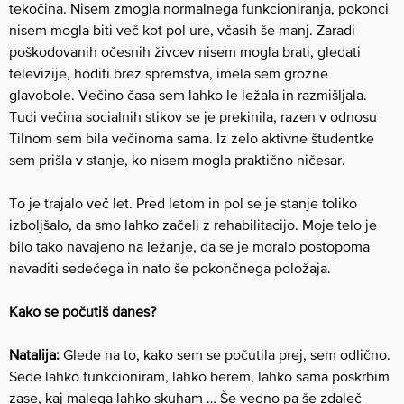
tekočina. Nisem zmogla normalnega funkcioniranja, pokonci
nisem mogla biti več kot pol ure, včasih še manj. Zaradi
poškodovanih očesnih živcev nisem mogla brati, gledati
televizije, hoditi brez spremstva, imela sem grozne
glavobole. Večino časa sem lahko le ležala in razmišljala.
Tudi večina socialnih stikov se je prekinila, razen v odnosu
Tilnom sem bila večinoma sama. Iz zelo aktivne študentke
sem prišla v stanje, ko nisem mogla praktično ničesar.
To je trajalo več let. Pred letom in pol se je stanje toliko
izboljšalo, da smo lahko začeli z rehabilitacijo. Moje telo je
bilo tako navajeno na ležanje, da se je moralo postopoma
navaditi sedečega in nato še pokončnega položaja.
Kako se počutiš danes?
Natalija:
Glede na to, kako sem se počutila prej, sem odlično.
Sede lahko funkcioniram, lahko berem, lahko sama poskrbim
zase, kaj malega lahko skuham … Še vedno pa še zdaleč