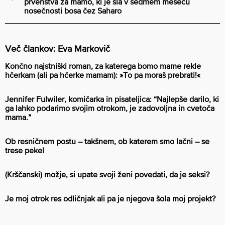
prvenstva za mamo, ki je šla v sedmem mesecu
nosečnosti bosa čez Saharo
Več člankov: Eva Markovič
Končno najstniški roman, za katerega bomo mame rekle
hčerkam (ali pa hčerke mamam): »To pa moraš prebrati!«
Jennifer Fulwiler, komičarka in pisateljica: “Najlepše darilo, ki
ga lahko podarimo svojim otrokom, je zadovoljna in cvetoča
mama.”
Ob resničnem postu – takšnem, ob katerem smo lačni – se
trese pekel
(Krščanski) možje, si upate svoji ženi povedati, da je seksi?
Je moj otrok res odličnjak ali pa je njegova šola moj projekt?