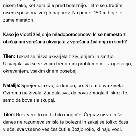
nisem tako, kot sem bila pred boleznijo. Hitro se utrudim,
nisem sposobna večjih naporov. Na primer 150 m hoje je
zame maraton …
Kako je videti življenje mladoporočencev, ki se namesto z
običajnimi vprašanji ukvarjata z vprašanji življenja in smrti?
Tilen:
Takrat se nisva ukvarjala z življenjem in smrtjo.
Ukvarjala sva se s svojim trenutnim problemom – z operacijo,
okrevanjem, vsakim dnem posebej.
Natalija:
Sprejemala sva, da kar bo, bo. S tem bova živela.
Oziroma ne živela. Zaupala sva, da bova zmogla iti skozi to,
samo da bova šla skupaj.
Tilen:
Brez vere to ne bi bilo mogoče. Čeprav nisva in še
danes ne razumeva smisla te bolezni in zakaj se toliko časa
vleče, sva vseeno ves čas čutila Božjo roko, ki naju vodi.