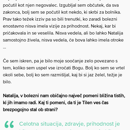
počutil kot njen negovalec. Izgubljal sem občutek, da sva
zakonca, bolj sem se počutil kot nekdo, ki skrbi za bolnika.
Prav tako težek izziv pa so bili trenutki, ko zaradi bolezni
enostavno nisva imela vizije za prihodnost. Nekaj, kar bi
pričakovala in se veselila. Nisva vedela, ali bo lahko Natalija
samostojno živela, nisva vedela, če bova lahko imela otroke
…
Če sem iskren, pa je bilo moje soočanje zelo povezano s
tem, koliko sem uspel vse izročati Bogu. Bolj ko sem se vrtel
okoli sebe, bolj ko sem razmišljal, kaj bi si jaz želel, težje je
bilo.
Natalija, v bolezni nam običajno največ pomeni bližina tistih,
ki jih imamo radi. Kaj ti pomeni, da ti je Tilen ves čas
brezpogojno stal ob strani?
Celotna situacija, zdravje, prihodnost je