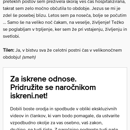
preteklih postov sem preživela skoraj ves čas hospitalizirana,
takrat sem zelo močno občutila to obdobje. Jezus se mi je
zdel še posebej blizu. Letos sem pa noseča, bolje se počutim
… Samo še na veliko noč čakam, na veselje, življenje! Težko
se poglabljam v trpljenje, ker sem že pri vstajenju, življenju in
svetlobi.
Tilen:
Ja, v bistvu sva že celotni postni čas v velikonočnem
obdobju!
(smeh)
Za iskrene odnose.
Pridružite se naročnikom
iskreni.net!
Dobili boste orodja in spodbude v obliki ekskluzivnih
videov in člankov, ki vam bodo pomagale, da ustvarite
vzpodbudno okolje za vas osebno, vaš zakon,
družino, pa tudi širše. Z naročnino podprete tudi naše