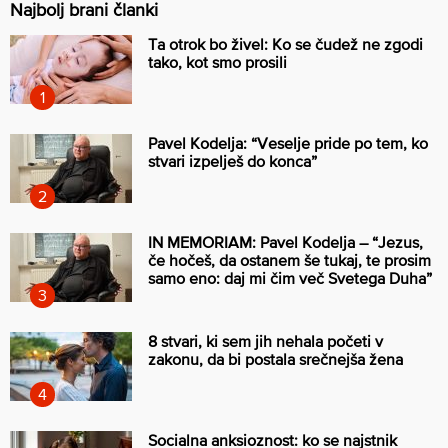
Najbolj brani članki
Ta otrok bo živel: Ko se čudež ne zgodi
tako, kot smo prosili
Pavel Kodelja: “Veselje pride po tem, ko
stvari izpelješ do konca”
IN MEMORIAM: Pavel Kodelja – “Jezus,
če hočeš, da ostanem še tukaj, te prosim
samo eno: daj mi čim več Svetega Duha”
8 stvari, ki sem jih nehala početi v
zakonu, da bi postala srečnejša žena
Socialna anksioznost: ko se najstnik