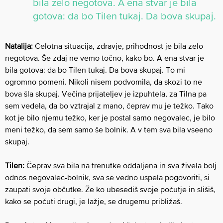
bila zelo negotova. A ena stvar je bila
gotova: da bo Tilen tukaj. Da bova skupaj.
Natalija:
Celotna situacija, zdravje, prihodnost je bila zelo
negotova. Še zdaj ne vemo točno, kako bo. A ena stvar je
bila gotova: da bo Tilen tukaj. Da bova skupaj. To mi
ogromno pomeni. Nikoli nisem podvomila, da skozi to ne
bova šla skupaj. Večina prijateljev je izpuhtela, za Tilna pa
sem vedela, da bo vztrajal z mano, čeprav mu je težko. Tako
kot je bilo njemu težko, ker je postal samo negovalec, je bilo
meni težko, da sem samo še bolnik. A v tem sva bila vseeno
skupaj.
Tilen:
Čeprav sva bila na trenutke oddaljena in sva živela bolj
odnos negovalec-bolnik, sva se vedno uspela pogovoriti, si
zaupati svoje občutke. Že ko ubesediš svoje počutje in slišiš,
kako se počuti drugi, je lažje, se drugemu približaš.