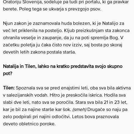
Oratoriju Slovenija, sodeluje pa tudi pri portalu, ki ga pravkar
berete. Poleg tega se ukvarja s prevzgojo psov.
Njun zakon je zaznamovala huda bolezen, ki je Natalijo za
več let priklenila na posteljo. Kljub preizkušnjam sta zakonca
ohranila veselje in zaupanje, da ju na poti spremlja Bog. V
začetku poletja ju čaka čisto nov izziv, saj bosta po skoraj
devetih letih zakona postala starša.
Natalija in Tilen, lahko na kratko predstavita svojo skupno
pot?
Tilen:
Spoznala sva se pred enajstimi leti, oba sva bila aktivna
v salezijanskih vodah. Hitro je preskočila iskrica. Hodila sva
slabi dve leti, nato sva se poročila. Stara sva bila 21 in 23 let,
kar je bil za najine starše kar šok.
(smeh)
Drugače so naju pa
zelo podpirali pri najini odločitvi. Letos bova praznovala
deveto obletnico poroke.