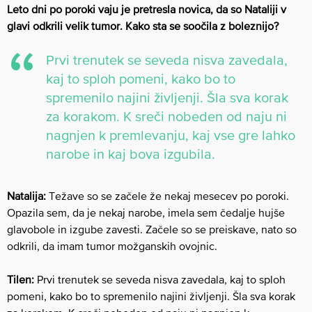
Leto dni po poroki vaju je pretresla novica, da so Nataliji v
glavi odkrili velik tumor. Kako sta se soočila z boleznijo?
Prvi trenutek se seveda nisva zavedala,
kaj to sploh pomeni, kako bo to
spremenilo najini življenji. Šla sva korak
za korakom. K sreči nobeden od naju ni
nagnjen k premlevanju, kaj vse gre lahko
narobe in kaj bova izgubila.
Natalija:
Težave so se začele že nekaj mesecev po poroki.
Opazila sem, da je nekaj narobe, imela sem čedalje hujše
glavobole in izgube zavesti. Začele so se preiskave, nato so
odkrili, da imam tumor možganskih ovojnic.
Tilen:
Prvi trenutek se seveda nisva zavedala, kaj to sploh
pomeni, kako bo to spremenilo najini življenji. Šla sva korak