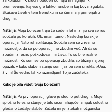
za korakom. K sreči nobeden od naju ni nagnjen k
premlevanju, kaj vse gre lahko narobe in kaj bova izgubila.
Skušava živeti v tem trenutku in se čim manj primerjati z
drugimi.
Natalija:
Moja bolezen traja že sedem let in z njo sva se res
soočala po korakih. Ok, imam tumor. Naslednji korak je
operacija. Nato rehabilitacija. Soočila sem se z realno
možnostjo, da se po operaciji ne zbudim več. Ali da se
zbudim z resno poškodovanimi živci. To so bile realne
možnosti. Ko sem se po operaciji zbudila, so bližnji najprej
opazili, v kako slabem stanju sem, jaz pa sem si rekla: »Uau,
živim! Še vedno lahko razmišljam! To je začetek.«
Kako je bila videti tvoja bolezen?
Natalija:
Po prvi operaciji glave je sledilo pet drugih. Moje
splošno telesno stanje je bilo sicer nihajoče, ampak celostno
gledano čedalje slabše. Začela mi je iztekati možganska