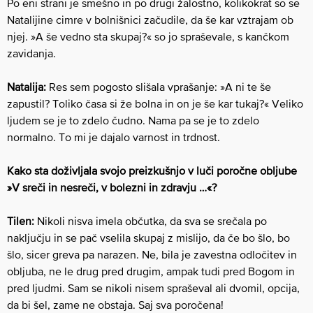
Po eni strani je smešno in po drugi žalostno, kolikokrat so se
Natalijine cimre v bolnišnici začudile, da še kar vztrajam ob
njej. »A še vedno sta skupaj?« so jo spraševale, s kančkom
zavidanja.
Natalija:
Res sem pogosto slišala vprašanje: »A ni te še
zapustil? Toliko časa si že bolna in on je še kar tukaj?« Veliko
ljudem se je to zdelo čudno. Nama pa se je to zdelo
normalno. To mi je dajalo varnost in trdnost.
Kako sta doživljala svojo preizkušnjo v luči poročne obljube
»V sreči in nesreči, v bolezni in zdravju …«?
Tilen:
Nikoli nisva imela občutka, da sva se srečala po
naključju in se pač vselila skupaj z mislijo, da če bo šlo, bo
šlo, sicer greva pa narazen. Ne, bila je zavestna odločitev in
obljuba, ne le drug pred drugim, ampak tudi pred Bogom in
pred ljudmi. Sam se nikoli nisem spraševal ali dvomil, opcija,
da bi šel, zame ne obstaja. Saj sva poročena!