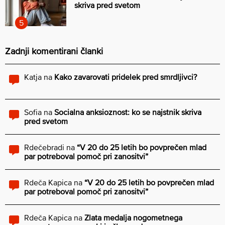
skriva pred svetom
Zadnji komentirani članki
Katja
na
Kako zavarovati pridelek pred smrdljivci?
Sofia
na
Socialna anksioznost: ko se najstnik skriva
pred svetom
Rdečebradi
na
“V 20 do 25 letih bo povprečen mlad
par potreboval pomoč pri zanositvi”
Rdeča Kapica
na
“V 20 do 25 letih bo povprečen mlad
par potreboval pomoč pri zanositvi”
Rdeča Kapica
na
Zlata medalja nogometnega