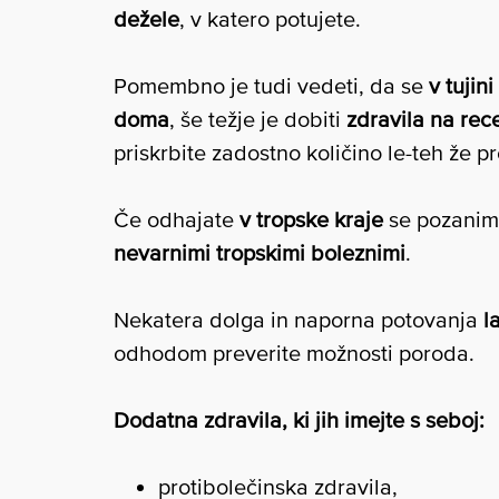
dežele
, v katero potujete.
Pomembno je tudi vedeti, da se
v tujin
doma
, še težje je dobiti
zdravila na rec
priskrbite zadostno količino le-teh že 
Če odhajate
v tropske kraje
se pozanim
nevarnimi tropskimi boleznimi
.
Nekatera dolga in naporna potovanja
l
odhodom preverite možnosti poroda.
Dodatna zdravila, ki jih imejte s seboj:
protibolečinska zdravila,