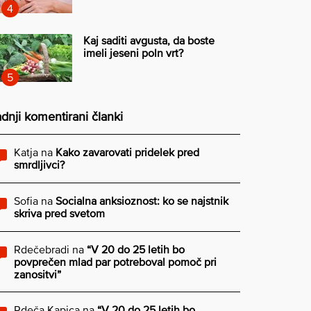
Kaj saditi avgusta, da boste
imeli jeseni poln vrt?
dnji komentirani članki
Katja
na
Kako zavarovati pridelek pred
smrdljivci?
Sofia
na
Socialna anksioznost: ko se najstnik
skriva pred svetom
Rdečebradi
na
“V 20 do 25 letih bo
povprečen mlad par potreboval pomoč pri
zanositvi”
Rdeča Kapica
na
“V 20 do 25 letih bo