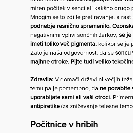
miren počitek v senci ali kakšno drugo 
Mnogim se to zdi le pretiravanje, a ras
podnebje resnično spremenilo.
Ozonska 
negativnimi vplivi sončnih žarkov,
se je
imeti toliko več pigmenta,
kolikor se je 
Zato je naša odgovornost, da se
soncu 
majhne otroke
.
Pijte tudi veliko tekočin
Zdravila:
V domači državi ni večjih teža
temu pa je pomembno, da
ne pozabite v
uporabljate sami ali vaši otroci
. Primern
antipiretike
(za zniževanje telesne temp
Počitnice v hribih