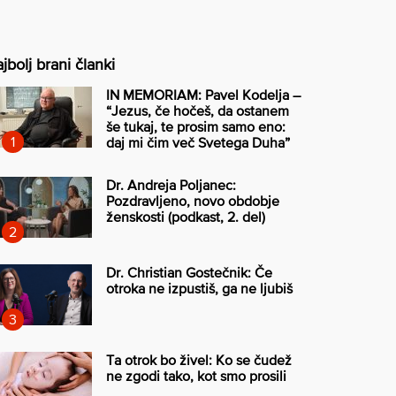
jbolj brani članki
IN MEMORIAM: Pavel Kodelja –
“Jezus, če hočeš, da ostanem
še tukaj, te prosim samo eno:
daj mi čim več Svetega Duha”
Dr. Andreja Poljanec:
Pozdravljeno, novo obdobje
ženskosti (podkast, 2. del)
Dr. Christian Gostečnik: Če
otroka ne izpustiš, ga ne ljubiš
Ta otrok bo živel: Ko se čudež
ne zgodi tako, kot smo prosili