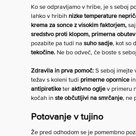
Ko se odpravljamo v hribe, je s seboj p
lahko v hribih
nizke temperature neprič
krema za sonce z visokim faktorjem,
saj
sredstvo proti klopom, primerna obutev
pozabite pa tudi na
suho sadje
, kot so d
tekočine.
Ne bo odveč, če boste s seboj
Zdravila in prva pomoč:
S seboj imejte 
težav s koleni tudi
primerne opornice
i
antipiretike
ter
aktivno oglje
v primeru n
kočah in
ste občutljivi na smrčanje
, ne
Potovanje v tujino
Že pred odhodom se je pomembno poz