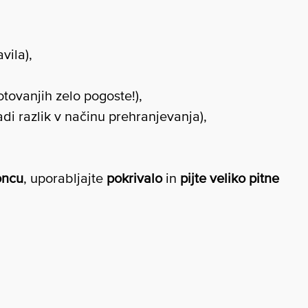
vila),
potovanjih zelo pogoste!),
di razlik v načinu prehranjevanja),
oncu
, uporabljajte
pokrivalo
in
pijte veliko pitne