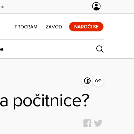
eni
PROGRAMI
ZAVOD
NAROČI SE
ne
na počitnice?