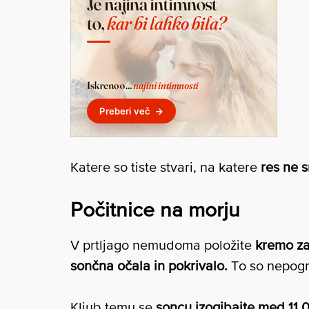
Katere so tiste stvari, na katere
res ne 
Počitnice na morju
V prtljago nemudoma položite
kremo za
sončna očala in pokrivalo.
To so nepogre
Kljub temu se
soncu izogibajte med 11.0