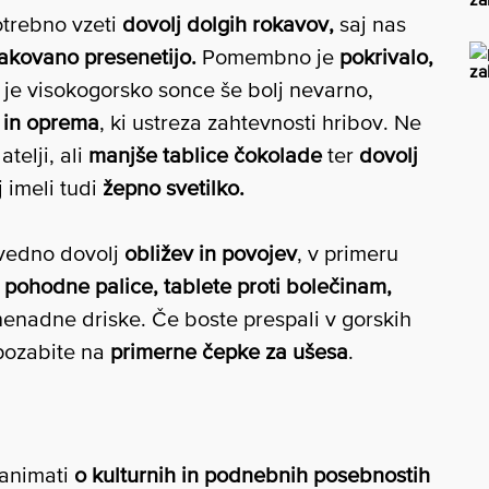
otrebno vzeti
dovolj dolgih rokavov,
saj nas
akovano presenetijo.
Pomembno je
pokrivalo,
za
 je visokogorsko sonce še bolj nevarno,
 in oprema
, ki ustreza zahtevnosti hribov. Ne
atelji, ali
manjše tablice čokolade
ter
dovolj
 imeli tudi
žepno svetilko.
vedno dovolj
obližev in povojev
, v primeru
n
pohodne palice, tablete proti bolečinam,
enadne driske. Če boste prespali v gorskih
 pozabite na
primerne čepke za ušesa
.
animati
o kulturnih in podnebnih posebnostih