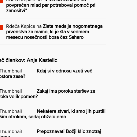
povprečen mlad par potreboval pomoč pri
zanositvi”
Rdeča Kapica
na
Zlata medalja nogometnega
prvenstva za mamo, ki je šla v sedmem
mesecu nosečnosti bosa čez Saharo
č člankov: Anja Kastelic
Kdaj si v odnosu vzeti več
ostora zase?
Zakaj ima poroka staršev za
roka velik pomen?
Nekatere stvari, ki smo jih pustili
šim otrokom, sedaj obžalujemo
Prepoznavati Božji klic znotraj
kona