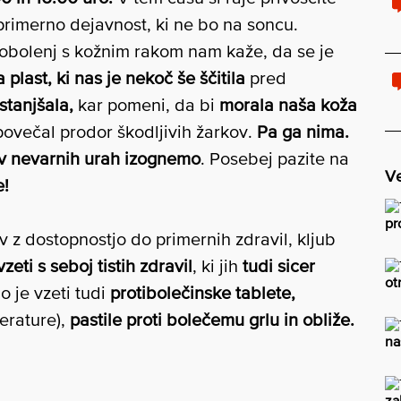
primerno dejavnost, ki ne bo na soncu.
t obolenj s kožnim rakom nam kaže, da se je
plast, ki nas je nekoč še ščitila
pred
 stanjšala,
kar pomeni, da bi
morala naša koža
povečal prodor škodljivih žarkov.
Pa ga nima.
v nevarnih urah izognemo
. Posebej pazite na
Ve
e!
pr
v z dostopnostjo do primernih zdravil, kljub
zeti s seboj tistih zdravil
, ki jih
tudi sicer
ot
o je vzeti tudi
protibolečinske tablete,
erature),
pastile proti bolečemu grlu in obliže.
na
za