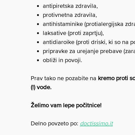
antipiretska zdravila,
protivnetna zdravila,
antihistaminike (protialergijska zdra
laksative (proti zaprtju),
antidiaroike (proti driski, ki so na 
pripravke za urejanje prebave (zara
obliži in povoji.
Prav tako ne pozabite na
kremo proti s
(!) vode.
Želimo vam lepe počitnice!
Delno povzeto po:
doctissimo.it