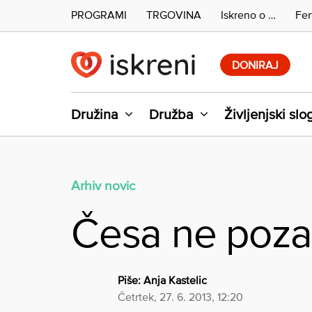
PROGRAMI
TRGOVINA
Iskreno o …
Fer
Skip
to
DONIRAJ
content
Družina
Družba
Življenjski slo
Arhiv novic
Česa ne pozab
Piše:
Anja Kastelic
četrtek, 27. 6. 2013, 12:20