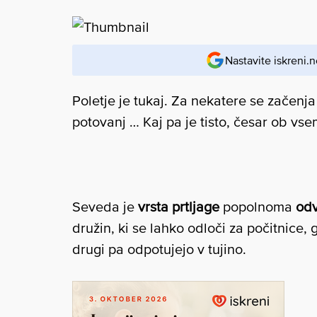
Nastavite iskreni.n
Poletje je tukaj. Za nekatere se začenj
potovanj … Kaj pa je tisto, česar ob v
Seveda je
vrsta prtljage
popolnoma
odv
družin, ki se lahko odloči za počitnice, 
drugi pa odpotujejo v tujino.