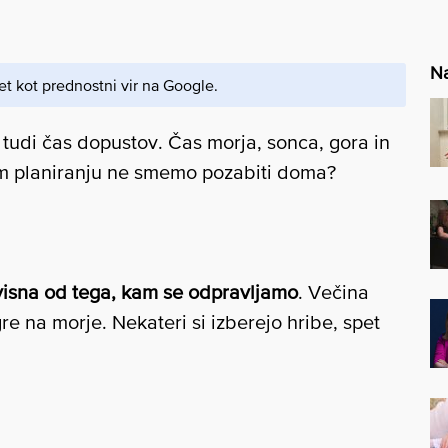
Na
et kot prednostni vir na Google.
a tudi čas dopustov. Čas morja, sonca, gora in
sem planiranju ne smemo pozabiti doma?
isna od tega, kam se odpravljamo
. Večina
gre na morje. Nekateri si izberejo hribe, spet