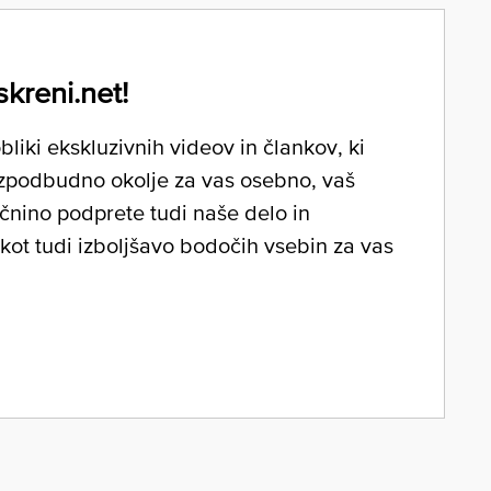
skreni.net!
liki ekskluzivnih videov in člankov, ki
zpodbudno okolje za vas osebno, vaš
očnino podprete tudi naše delo in
 kot tudi izboljšavo bodočih vsebin za vas