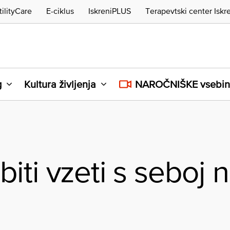
tilityCare
E-ciklus
IskreniPLUS
Terapevtski center Iskr
g
Kultura življenja
NAROČNIŠKE vsebi
iti vzeti s seboj 