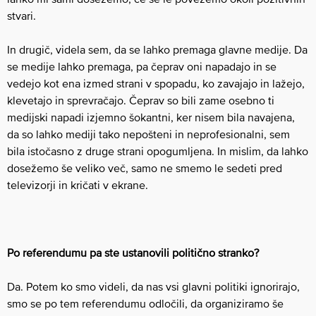
stvari.
In drugič, videla sem, da se lahko premaga glavne medije. Da
se medije lahko premaga, pa čeprav oni napadajo in se
vedejo kot ena izmed strani v spopadu, ko zavajajo in lažejo,
klevetajo in sprevračajo. Čeprav so bili zame osebno ti
medijski napadi izjemno šokantni, ker nisem bila navajena,
da so lahko mediji tako nepošteni in neprofesionalni, sem
bila istočasno z druge strani opogumljena. In mislim, da lahko
dosežemo še veliko več, samo ne smemo le sedeti pred
televizorji in kričati v ekrane.
Po referendumu pa ste ustanovili politično stranko?
Da. Potem ko smo videli, da nas vsi glavni politiki ignorirajo,
smo se po tem referendumu odločili, da organiziramo še