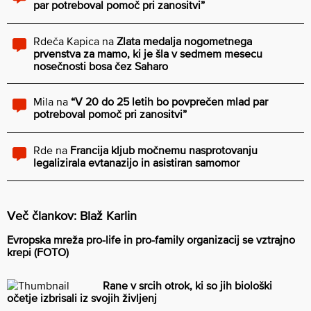
par potreboval pomoč pri zanositvi”
Rdeča Kapica
na
Zlata medalja nogometnega
prvenstva za mamo, ki je šla v sedmem mesecu
nosečnosti bosa čez Saharo
Mila
na
“V 20 do 25 letih bo povprečen mlad par
potreboval pomoč pri zanositvi”
Rde
na
Francija kljub močnemu nasprotovanju
legalizirala evtanazijo in asistiran samomor
Več člankov: Blaž Karlin
Evropska mreža pro-life in pro-family organizacij se vztrajno
krepi (FOTO)
Rane v srcih otrok, ki so jih biološki
očetje izbrisali iz svojih življenj