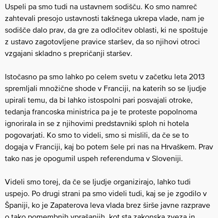
Uspeli pa smo tudi na ustavnem sodišču. Ko smo namreč
zahtevali presojo ustavnosti takšnega ukrepa vlade, nam je
sodišče dalo prav, da gre za odločitev oblasti, ki ne spoštuje
z ustavo zagotovljene pravice staršev, da so njihovi otroci
vzgajani skladno s prepričanji staršev.
Istočasno pa smo lahko po celem svetu v začetku leta 2013
spremljali množične shode v Franciji, na katerih so se ljudje
upirali temu, da bi lahko istospolni pari posvajali otroke,
tedanja francoska ministrica pa je te proteste popolnoma
ignorirala in se z njihovimi predstavniki sploh ni hotela
pogovarjati. Ko smo to videli, smo si mislili, da če se to
dogaja v Franciji, kaj bo potem šele pri nas na Hrvaškem. Prav
tako nas je opogumil uspeh referenduma v Sloveniji.
Videli smo torej, da če se ljudje organizirajo, lahko tudi
uspejo. Po drugi strani pa smo videli tudi, kaj se je zgodilo v
Španiji, ko je Zapaterova leva vlada brez širše javne razprave
o tako pomembnih vprašanjih, kot sta zakonska zveza in