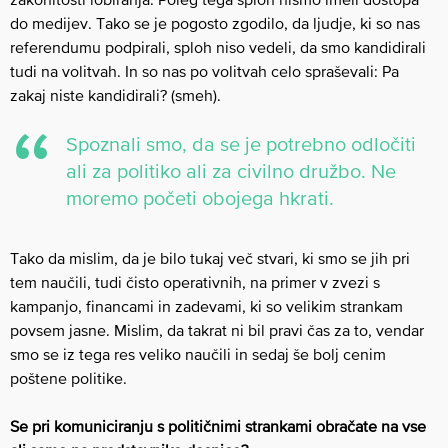
do medijev. Tako se je pogosto zgodilo, da ljudje, ki so nas
referendumu podpirali, sploh niso vedeli, da smo kandidirali
tudi na volitvah. In so nas po volitvah celo spraševali: Pa
zakaj niste kandidirali? (smeh).
Spoznali smo, da se je potrebno odločiti
ali za politiko ali za civilno družbo. Ne
moremo početi obojega hkrati.
Tako da mislim, da je bilo tukaj več stvari, ki smo se jih pri
tem naučili, tudi čisto operativnih, na primer v zvezi s
kampanjo, financami in zadevami, ki so velikim strankam
povsem jasne. Mislim, da takrat ni bil pravi čas za to, vendar
smo se iz tega res veliko naučili in sedaj še bolj cenim
poštene politike.
Se pri komuniciranju s političnimi strankami obračate na vse