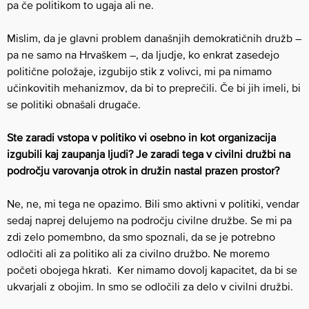
pa če politikom to ugaja ali ne.
Mislim, da je glavni problem današnjih demokratičnih družb –
pa ne samo na Hrvaškem –, da ljudje, ko enkrat zasedejo
politične položaje, izgubijo stik z volivci, mi pa nimamo
učinkovitih mehanizmov, da bi to preprečili. Če bi jih imeli, bi
se politiki obnašali drugače.
Ste zaradi vstopa v politiko vi osebno in kot organizacija
izgubili kaj zaupanja ljudi? Je zaradi tega v civilni družbi na
področju varovanja otrok in družin nastal prazen prostor?
Ne, ne, mi tega ne opazimo. Bili smo aktivni v politiki, vendar
sedaj naprej delujemo na področju civilne družbe. Se mi pa
zdi zelo pomembno, da smo spoznali, da se je potrebno
odločiti ali za politiko ali za civilno družbo. Ne moremo
početi obojega hkrati. Ker nimamo dovolj kapacitet, da bi se
ukvarjali z obojim. In smo se odločili za delo v civilni družbi.