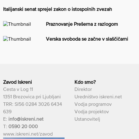
Italijanski senat sprejel zakon o istospolnih zvezah
Praznovanje Prešerna z razlogom
Verska svoboda se začne v slaščičarni
Zavod Iskreni
Kdo smo?
Cesta v Log 11
Direktor
1351 Brezovica pri Ljubljani
Uredništvo iskreni.net
TRR: SI56 0284 3026 6434
Vodja programov
639
Vodja projektov
E:
info@iskreni.net
Ustanovitelj
T:
0590 20 000
www.iskreni.net/zavod