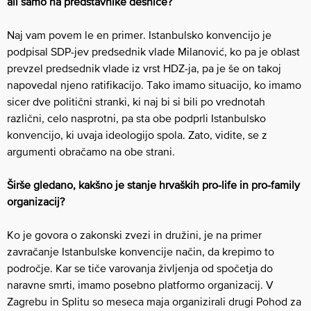
ali samo na predstavnike desnice?
Naj vam povem le en primer. Istanbulsko konvencijo je
podpisal SDP-jev predsednik vlade Milanović, ko pa je oblast
prevzel predsednik vlade iz vrst HDZ-ja, pa je še on takoj
napovedal njeno ratifikacijo. Tako imamo situacijo, ko imamo
sicer dve politični stranki, ki naj bi si bili po vrednotah
različni, celo nasprotni, pa sta obe podprli Istanbulsko
konvencijo, ki uvaja ideologijo spola. Zato, vidite, se z
argumenti obračamo na obe strani.
Širše gledano, kakšno je stanje hrvaških pro-life in pro-family
organizacij?
Ko je govora o zakonski zvezi in družini, je na primer
zavračanje Istanbulske konvencije način, da krepimo to
področje. Kar se tiče varovanja življenja od spočetja do
naravne smrti, imamo posebno platformo organizacij. V
Zagrebu in Splitu so meseca maja organizirali drugi Pohod za