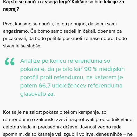
Kaj ste se naučili iz vsega tega? Kakšne so bile lekcije za
naprej?
Prvo, kar smo se naučili, je, da je nujno, da se mi sami
angažiramo. Če bomo samo sedeli in čakali, obenem pa
pričakovali, da bodo politiki poskrbeli za naše dobro, bodo
stvari le še slabše.
Analize po koncu referenduma so
pokazale, da je bilo kar 90 % medijskih
poročil proti refendumu, na katerem je
potem 66,7 udeležencev referenduma
glasovalo za.
Kot se je na žalost pokazalo tekom kampanje, so
referendumu o zakonski zvezi nasprotovali predsednik vlade,
celotna vlada in predsednik države. Javnost vedno rada
spomnim, da so kasneje vsi izgubili volitve, danes nihče – ne