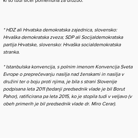
ki so tudi sicer pomembna za družbo.
* HDZ ali Hrvatska demokratska zajednica, slovensko:
Hrvaška demokratska zveza; SDP ali Socijaldemokratska
partija Hrvatske, slovensko: Hrvaška socialdemokratska
stranka.
* Istanbulska konvencija, s polnim imenom Konvencija Sveta
Evrope o preprečevanju nasilja nad ženskami in nasilja v
družini ter o boju proti njima, je bila s strani Slovenije
podpisana leta 2011 (tedanji predsednik vlade je bil Borut
Pahor), ratificirana pa leta 2015, ko je stopila tudi v veljavo (v
obeh primerih je bil predsednik vlade dr. Miro Cerar).