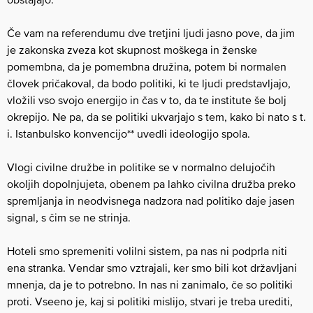
Če vam na referendumu dve tretjini ljudi jasno pove, da jim
je zakonska zveza kot skupnost moškega in ženske
pomembna, da je pomembna družina, potem bi normalen
človek pričakoval, da bodo politiki, ki te ljudi predstavljajo,
vložili vso svojo energijo in čas v to, da te institute še bolj
okrepijo. Ne pa, da se politiki ukvarjajo s tem, kako bi nato s t.
i. Istanbulsko konvencijo** uvedli ideologijo spola.
Vlogi civilne družbe in politike se v normalno delujočih
okoljih dopolnjujeta, obenem pa lahko civilna družba preko
spremljanja in neodvisnega nadzora nad politiko daje jasen
signal, s čim se ne strinja.
Hoteli smo spremeniti volilni sistem, pa nas ni podprla niti
ena stranka. Vendar smo vztrajali, ker smo bili kot državljani
mnenja, da je to potrebno. In nas ni zanimalo, če so politiki
proti. Vseeno je, kaj si politiki mislijo, stvari je treba urediti,