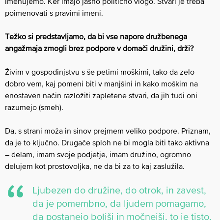
imenujemo. Ker imajo jasno politično vlogo. Stvari je treba
poimenovati s pravimi imeni.
Težko si predstavljamo, da bi vse napore družbenega
angažmaja zmogli brez podpore v domači družini, drži?
Živim v gospodinjstvu s še petimi moškimi, tako da zelo
dobro vem, kaj pomeni biti v manjšini in kako moškim na
enostaven način razložiti zapletene stvari, da jih tudi oni
razumejo (smeh).
Da, s strani moža in sinov prejmem veliko podpore. Priznam,
da je to ključno. Drugače sploh ne bi mogla biti tako aktivna
– delam, imam svoje podjetje, imam družino, ogromno
delujem kot prostovoljka, ne da bi za to kaj zaslužila.
Ljubezen do družine, do otrok, in zavest,
da je pomembno, da ljudem pomagamo,
da postanejo boljši in močnejši, to je tisto,