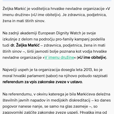
Željka Markić je voditeljica hrvaške nevladne organizacije »V
imenu družine« (»U ime obitelji«). Je zdravnica, podjetnica,
žena in mati štirih sinov.
Na zadnji akademiji European Dignity Watch je svoje
izkušnje z delom na področju pro-family kampanj podelila
tudi
dr. Željka Markić
– zdravnica, podjetnica, žena in mati
štirih sinov –, širši javnosti bolje poznana kot vodja hrvaške
nevladne organizacije »
V imenu družine
« (
»U ime obitelji«
).
Največji uspeh je ta organizacija dosegla leta 2013, ko je
moral hrvaški parlament (sabor) na njihovo pobudo razpisati
referendum za vpis zakonske zveze v ustavo
.
Na referendumu, v okviru katerega je bila Markićeva deležna
številnih javnih napadov in medijskih diskreditacij – ko danes
pogovor nanese nanje, se samo na glas zasmeje –, so
zagovorniki zaščite zakonske zveze uspeli. Hrvaška ima od