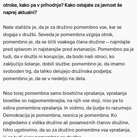
otroke, kako pa v prihodnje? Kako ostajate za javnost še
naprej aktualni?
Naše stališče je, da je za družino pomembno vse, kar se
dogaja v družbi. Seveda je pomembna vzgoja otrok,
pomembno je, da se ščiti vsakega člana družine – najmlajše
pred splavom in najstarejše pred evtanazijo. Pomembno pa je
tudi, da v družbi ni korupcije, da bodo naši otroci, ko
zaključijo šolanje, dobili službe; pomembno je, da imamo
svoboden trg, da lahko delujejo družinska podjetja;
pomembno je, da se v nedeljo ne dela.
Niso torej pomembna samo bioetična vprašanja, vprašanja
bioetike so najpomembnejša, na njih vse stoji, niso pa to
edina pomembna vprašanja. In vidimo, da ljudje to razumejo.
Demokracija je pomembna, resnica je pomembna. Ko
pogledamo z vidika družine ali posameznih članov družine,
hitro ugotovimo, da so za družino pomembna vsa vprašanja,