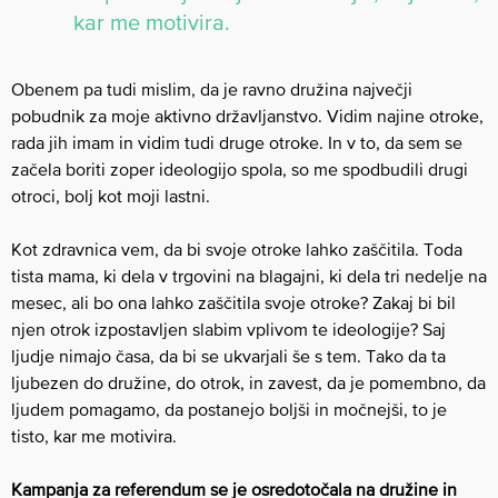
kar me motivira.
Obenem pa tudi mislim, da je ravno družina največji
pobudnik za moje aktivno državljanstvo. Vidim najine otroke,
rada jih imam in vidim tudi druge otroke. In v to, da sem se
začela boriti zoper ideologijo spola, so me spodbudili drugi
otroci, bolj kot moji lastni.
Kot zdravnica vem, da bi svoje otroke lahko zaščitila. Toda
tista mama, ki dela v trgovini na blagajni, ki dela tri nedelje na
mesec, ali bo ona lahko zaščitila svoje otroke? Zakaj bi bil
njen otrok izpostavljen slabim vplivom te ideologije? Saj
ljudje nimajo časa, da bi se ukvarjali še s tem. Tako da ta
ljubezen do družine, do otrok, in zavest, da je pomembno, da
ljudem pomagamo, da postanejo boljši in močnejši, to je
tisto, kar me motivira.
Kampanja za referendum se je osredotočala na družine in