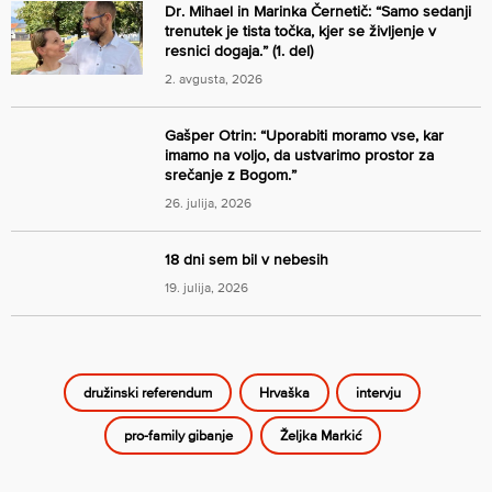
Dr. Mihael in Marinka Černetič: “Samo sedanji
trenutek je tista točka, kjer se življenje v
resnici dogaja.” (1. del)
2. avgusta, 2026
Gašper Otrin: “Uporabiti moramo vse, kar
imamo na voljo, da ustvarimo prostor za
srečanje z Bogom.”
26. julija, 2026
18 dni sem bil v nebesih
19. julija, 2026
družinski referendum
Hrvaška
intervju
pro-family gibanje
Željka Markić