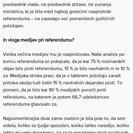
predsednik vlade, ne predsednik države, ne zunanja
ministrica, ki je bila med najbolj gorečimi nasprotniki
referenduma – ne zasedajo več pomembnih političnih
položajev.
In vloga medijev pri referendumu?
Velika večina medijev mu je nasprotovala. Naše analize po
koncu referenduma so pokazale, da je kar 75 % novinarskih
objav bilo proti referendumu, 15 % je bilo nevtralnih in le 10 %
za. Medijska stroka pravi, da je v takšnem položaju zaradi
pritiska okolja tudi tistih 15 % nevtralnih dejansko proti. To
pomeni, da je bilo kar 90 % medijskih poročil proti
refendumu, na katerem je potem 66,7 udeležencev
referenduma glasovalo za.
Najpomembnejša stvar zame osebno je bila prav to, da sem
videla, koliko so ljudje sposobni, koliko lahko naredijo, koliko
lahko mi sami dosežemo, če se le povežemo okoli pozitivnih