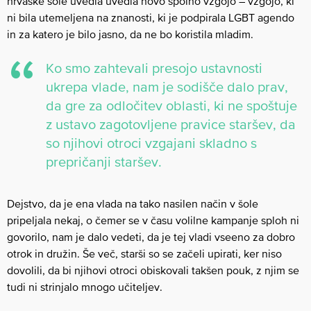
hrvaške šole uvedla uvedla novo spolno vzgojo – vzgojo, ki
ni bila utemeljena na znanosti, ki je podpirala LGBT agendo
in za katero je bilo jasno, da ne bo koristila mladim.
Ko smo zahtevali presojo ustavnosti
ukrepa vlade, nam je sodišče dalo prav,
da gre za odločitev oblasti, ki ne spoštuje
z ustavo zagotovljene pravice staršev, da
so njihovi otroci vzgajani skladno s
prepričanji staršev.
Dejstvo, da je ena vlada na tako nasilen način v šole
pripeljala nekaj, o čemer se v času volilne kampanje sploh ni
govorilo, nam je dalo vedeti, da je tej vladi vseeno za dobro
otrok in družin. Še več, starši so se začeli upirati, ker niso
dovolili, da bi njihovi otroci obiskovali takšen pouk, z njim se
tudi ni strinjalo mnogo učiteljev.