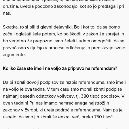
družina, uvedla podobno zakonodajo, kot so jo predlagali pri
nas.
Skratka, to si bili ti glavni dejavniki. Bolj kot to, da se bomo
začeli oglašati šele potem, ko bo škodljiv zakon že sprejet in
bo verjetno že prepozno, smo želeli ljudem omogočiti, da se
pravočasno vključijo v procese odločanja in predstavijo svoje
argumente.
Koliko časa ste imeli na voljo za pripravo na referendum?
Da bi zbrali dovolj podpisov za razpis referenduma, smo imeli
na voljo le dva tedna. V tem času smo morali zbrati podpise
najmanj desetih odstotkov volivcev, tj. 380 tisoč podpisov. V
dveh tednih! Pri nas imamo namreč enega najstrožjih
zakonov v Evropi, ki ureja področje referenduma. Nam pa je
uspelo, da smo jih zbrali še enkrat več, preko 750 tisoč.