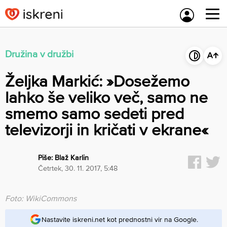
Skip
to
content
Družina v družbi
Željka Markić: »Dosežemo
lahko še veliko več, samo ne
smemo samo sedeti pred
televizorji in kričati v ekrane«
Piše:
Blaž Karlin
četrtek, 30. 11. 2017, 5:48
Foto: WikiCommons
Nastavite iskreni.net kot prednostni vir na Google.