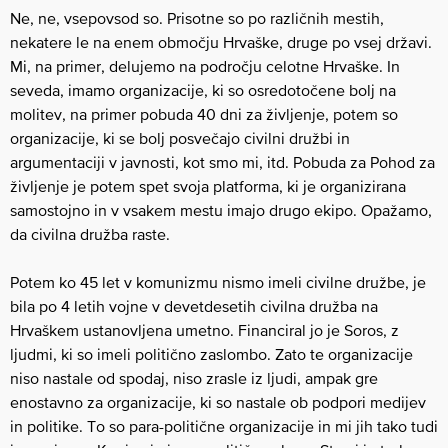
Ne, ne, vsepovsod so. Prisotne so po različnih mestih,
nekatere le na enem območju Hrvaške, druge po vsej državi.
Mi, na primer, delujemo na področju celotne Hrvaške. In
seveda, imamo organizacije, ki so osredotočene bolj na
molitev, na primer pobuda 40 dni za življenje, potem so
organizacije, ki se bolj posvečajo civilni družbi in
argumentaciji v javnosti, kot smo mi, itd. Pobuda za Pohod za
življenje je potem spet svoja platforma, ki je organizirana
samostojno in v vsakem mestu imajo drugo ekipo. Opažamo,
da civilna družba raste.
Potem ko 45 let v komunizmu nismo imeli civilne družbe, je
bila po 4 letih vojne v devetdesetih civilna družba na
Hrvaškem ustanovljena umetno. Financiral jo je Soros, z
ljudmi, ki so imeli politično zaslombo. Zato te organizacije
niso nastale od spodaj, niso zrasle iz ljudi, ampak gre
enostavno za organizacije, ki so nastale ob podpori medijev
in politike. To so para-politične organizacije in mi jih tako tudi