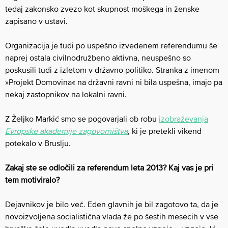
tedaj zakonsko zvezo kot skupnost moškega in ženske
zapisano v ustavi.
Organizacija je tudi po uspešno izvedenem referendumu še
naprej ostala civilnodružbeno aktivna, neuspešno so
poskusili tudi z izletom v državno politiko. Stranka z imenom
»Projekt Domovina« na državni ravni ni bila uspešna, imajo pa
nekaj zastopnikov na lokalni ravni.
Z Željko Markić smo se pogovarjali ob robu
izobraževanja
Evropske akademije zagovorništva
, ki je pretekli vikend
potekalo v Bruslju.
Zakaj ste se odločili za referendum leta 2013? Kaj vas je pri
tem motiviralo?
Dejavnikov je bilo več. Eden glavnih je bil zagotovo ta, da je
novoizvoljena socialistična vlada že po šestih mesecih v vse