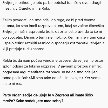
življenje, prihodnje leto pa bo potekal tudi še v dveh drugih
mestih, v Osijeku in na Reki.
Želim povedati, da smo prišli do tega, da bi pred dvema
letoma, ko smo imeli razpravo o tem, kdaj se začne človeško
življenje, naši nasprotniki trdili, da znanost pravi, da to še ni
ob spočetju. Danes o tem raje molčijo. Ker nam je v tem času
uspelo toliko razširiti resnico o spočetju kot začetku življenja,
ki ji pritrjuje tudi znanost.
Rekla bi, da nam počasi vendarle uspeva, da se javni prostor
sploh odpira za takšne razprave. V javnem prostoru namreč
pogrešam argumentirane razprave. In ne da smo prisiljeni
samo poslušati: »Mi smo tako odločili in tako je.« Ker vemo,
da to ni res.
Pa te organizacije delujejo le v Zagrebu ali imate širšo
mrežo? Kako sodelujete med seboj?