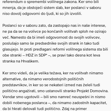
referendum o spremembi volilnega zakona. Ker smo bili
mnenja, da je obstoječi sistem slab, ker poslanci v saboru
niso dovolj odgovorni do ljudi, ki so jih izvolili.
Poslanci so v saboru zato, da zastopajo nas in naše interese,
ne pa da se na volivce po končanih volitvah sploh ne ozirajo
več. Namesto da bi imeli odgovornost do svojih volivcev,
poslušajo samo še predsednike svojih strank in tako tudi
glasujejo. In proti predlagani reformi volilnega sistema sta bili
obe stranki – HDZ in SDP* –, se pravi tako desna kot leva
stranka na Hrvaškem.
Ker smo videli, da je velika težava, ker na volitvah nimamo
alternative, da nimamo verodostojnih političnih
predstavnikov, in ker so se nekateri izmed nas želeli tudi
politično angažirati, smo ustanovili stranko Projekt Domovina.
Vendar smo ugotovili – bili smo namreč neuspešni in nismo
dobili nobenega poslanca –, da nimamo zadostnih kapacitet,
da bi hkrati delovali tudi politično. Zdaj na primer