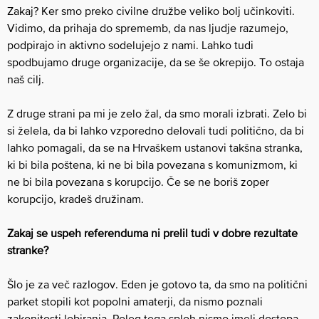
Zakaj? Ker smo preko civilne družbe veliko bolj učinkoviti.
Vidimo, da prihaja do sprememb, da nas ljudje razumejo,
podpirajo in aktivno sodelujejo z nami. Lahko tudi
spodbujamo druge organizacije, da se še okrepijo. To ostaja
naš cilj.
Z druge strani pa mi je zelo žal, da smo morali izbrati. Zelo bi
si želela, da bi lahko vzporedno delovali tudi politično, da bi
lahko pomagali, da se na Hrvaškem ustanovi takšna stranka,
ki bi bila poštena, ki ne bi bila povezana s komunizmom, ki
ne bi bila povezana s korupcijo. Če se ne boriš zoper
korupcijo, kradeš družinam.
Zakaj se uspeh referenduma ni prelil tudi v dobre rezultate
stranke?
Šlo je za več razlogov. Eden je gotovo ta, da smo na politični
parket stopili kot popolni amaterji, da nismo poznali
zakonitosti lobiranja. Poleg tega sploh nismo imeli dostopa