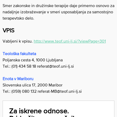
Smer zakonske in družinske terapije daje primerno osnovo za
nadaljnje izobraževanje v smeri usposabljanja za samostojno
terapevtsko delo.
VPIS
Vabljeni k vpisu.
http://www.teof.uni-lj.si/?viewPage=301
Teološka fakulteta
Poljanska cesta 4, 1000 Ljubljana
Tel.: (01) 434 58 18
referat@teof.uni-lj.si
Enota v Mariboru
Slovenska ulica 17, 2000 Maribor
Tel.: (059) 080 132
referat-MB@teof.uni-lj.si
Za iskrene odnose.