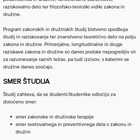
raziskovalno delo ter filozofsko-teološki vidiki zakona in
družine.
Program zakonskih in družinskih študij bistveno spodbuja
študij in raziskovanje ter znanstveno teoretično delo na polju
zakona in družine. Primerjalne, longitudinalne in druge
raziskave zakona in družine so danes postale nepogrešljiv vir
za razumevanje raznih težav, pa tudi izzivov, s katerimi se
družine danes soočajo.
SMER ŠTUDIJA
Študij zahteva, da se študenti/študentke odločijo za
določeno smer:
smer zakonske in družinske terapije
smer svetovalnega in preventivnega dela v zakonu in
družini