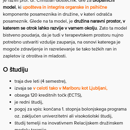
model
, ki
upošteva in integrira organske in psihične
komponente posameznika in družine, v kateri odrašča
posameznik. Glede na ta model, je
družina naravni prostor, v
katerem se otrok lahko razvije v varnem okolju
. Zato ta model
bistveno poudarja, da je tudi v terapevtskem prostoru nujno
potrebno ustvariti vzdušje zaupanja, na osnovi katerega je
mogoče zdravljenje in razreševanje še tako težkih ran in
zapletov iz otroštva in mladosti.
O študiju
traja dve leti (4 semestre),
izvaja se
v celoti tako v Mariboru kot Ljubljani,
obsega 120 kreditnih točk (ECTS),
je redni študij,
pogoj za vpis: končana 1. stopnja bolonjskega programa
oz. zaključen univerzitetni ali visokošolski študij,
študij temelji na inovativnem Relacijskem družinskem
modelu terapije,