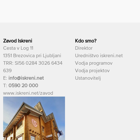
Zavod Iskreni
Kdo smo?
Cesta v Log 11
Direktor
1351 Brezovica pri Ljubljani
Uredništvo iskreni.net
TRR: SI56 0284 3026 6434
Vodja programov
639
Vodja projektov
E:
info@iskreni.net
Ustanovitelj
T:
0590 20 000
www.iskreni.net/zavod