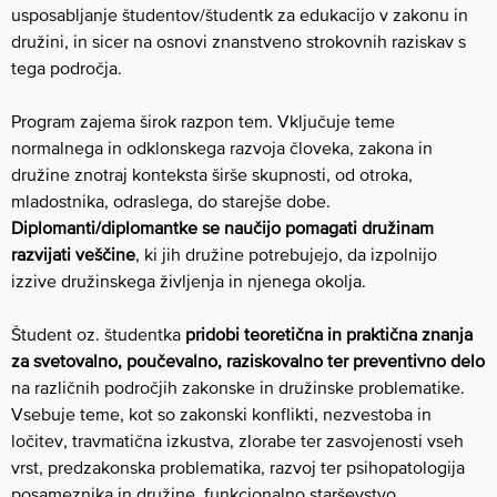
usposabljanje študentov/študentk za edukacijo v zakonu in
družini, in sicer na osnovi znanstveno strokovnih raziskav s
tega področja.
Program zajema širok razpon tem. Vključuje teme
normalnega in odklonskega razvoja človeka, zakona in
družine znotraj konteksta širše skupnosti, od otroka,
mladostnika, odraslega, do starejše dobe.
Diplomanti/diplomantke se naučijo pomagati družinam
razvijati veščine
, ki jih družine potrebujejo, da izpolnijo
izzive družinskega življenja in njenega okolja.
Študent oz. študentka
pridobi teoretična in praktična znanja
za svetovalno, poučevalno, raziskovalno ter preventivno delo
na različnih področjih zakonske in družinske problematike.
Vsebuje teme, kot so zakonski konflikti, nezvestoba in
ločitev, travmatična izkustva, zlorabe ter zasvojenosti vseh
vrst, predzakonska problematika, razvoj ter psihopatologija
posameznika in družine, funkcionalno starševstvo,