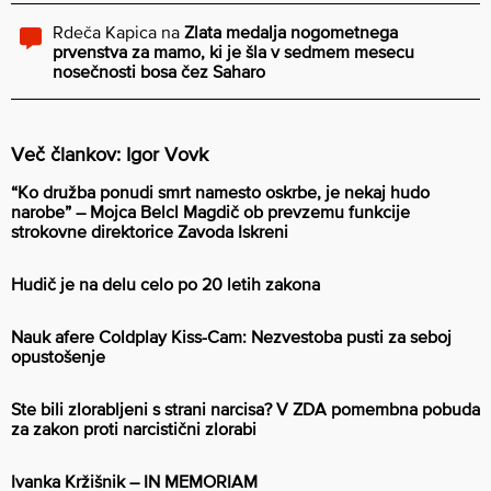
Rdeča Kapica
na
Zlata medalja nogometnega
prvenstva za mamo, ki je šla v sedmem mesecu
nosečnosti bosa čez Saharo
Več člankov: Igor Vovk
“Ko družba ponudi smrt namesto oskrbe, je nekaj hudo
narobe” – Mojca Belcl Magdič ob prevzemu funkcije
strokovne direktorice Zavoda Iskreni
Hudič je na delu celo po 20 letih zakona
Nauk afere Coldplay Kiss-Cam: Nezvestoba pusti za seboj
opustošenje
Ste bili zlorabljeni s strani narcisa? V ZDA pomembna pobuda
za zakon proti narcistični zlorabi
Ivanka Kržišnik – IN MEMORIAM