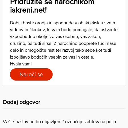
Pridružite se naročnikom
iskreni.net!
Dobili boste orodja in spodbude v obliki ekskluzivnih
videov in člankov, ki vam bodo pomagale, da ustvarite
vzpodbudno okolje za vas osebno, vaš zakon,
družino, pa tudi širše. Z naročnino podprete tudi naše
delo in omogočite rast ter razvoj tako sebe kot tudi
izboljšavo bodočih vsebin za vas in ostale.
Hvala vam!
Naroči se
Dodaj odgovor
Vaš e-naslov ne bo objavljen.
*
označuje zahtevana polja