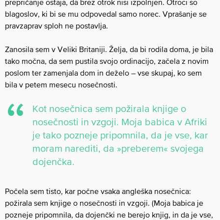
prepričanje ostaja, da brez otrok nisi izpolnjen. Otroci so
blagoslov, ki bi se mu odpovedal samo norec. Vprašanje se
pravzaprav sploh ne postavlja.
Zanosila sem v Veliki Britaniji. Želja, da bi rodila doma, je bila
tako močna, da sem pustila svojo ordinacijo, začela z novim
poslom ter zamenjala dom in deželo – vse skupaj, ko sem
bila v petem mesecu nosečnosti.
Kot nosečnica sem požirala knjige o
nosečnosti in vzgoji. Moja babica v Afriki
je tako pozneje pripomnila, da je vse, kar
moram narediti, da »preberem« svojega
dojenčka.
Počela sem tisto, kar počne vsaka angleška nosečnica:
požirala sem knjige o nosečnosti in vzgoji. (Moja babica je
pozneje pripomnila, da dojenčki ne berejo knjig, in da je vse,