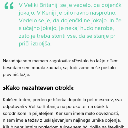
V Veliki Britaniji se je vedelo, da dojenčki
jokajo. V Keniji je bilo ravno nasprotno.
Vedelo se je, da dojenčki ne jokajo. In če
slučajno jokajo, je nekaj hudo narobe,
zato je treba storiti vse, da se stanje pri
priči izboljša.
Nazadnje sem mamam zagotovila: »Postalo bo lažje.« Tem
besedam sem morala zaupati, saj tudi zame ni še postalo
prav nič lažje.
»Kako nezahteven otrok!«
Kakšen teden, preden je hčerka dopolnila pet mesecev, sva
odpotovali v Veliko Britanijo na poroko ter na obisk k
sorodnikom in prijateljem. Ker sem imela malo obveznosti,
nisem imela težav z usklajevanjem najinega urnika dojenja.
Kljub neprijetnim pogledom tujcev sem hči dojila na številnih