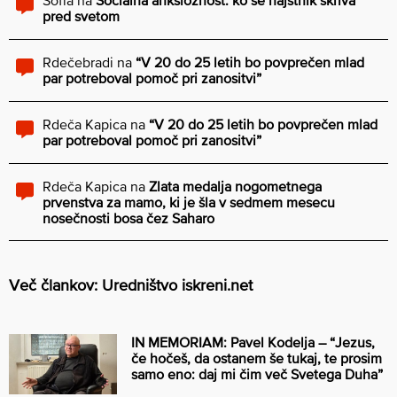
pred svetom
Rdečebradi
na
“V 20 do 25 letih bo povprečen mlad
par potreboval pomoč pri zanositvi”
Rdeča Kapica
na
“V 20 do 25 letih bo povprečen mlad
par potreboval pomoč pri zanositvi”
Rdeča Kapica
na
Zlata medalja nogometnega
prvenstva za mamo, ki je šla v sedmem mesecu
nosečnosti bosa čez Saharo
Več člankov: Uredništvo iskreni.net
IN MEMORIAM: Pavel Kodelja – “Jezus,
če hočeš, da ostanem še tukaj, te prosim
samo eno: daj mi čim več Svetega Duha”