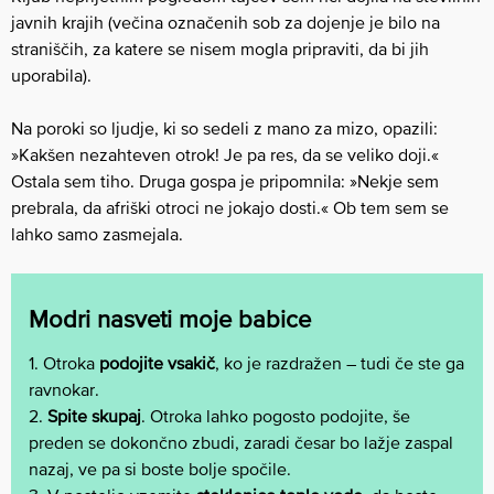
javnih krajih (večina označenih sob za dojenje je bilo na
straniščih, za katere se nisem mogla pripraviti, da bi jih
uporabila).
Na poroki so ljudje, ki so sedeli z mano za mizo, opazili:
»Kakšen nezahteven otrok! Je pa res, da se veliko doji.«
Ostala sem tiho. Druga gospa je pripomnila: »Nekje sem
prebrala, da afriški otroci ne jokajo dosti.« Ob tem sem se
lahko samo zasmejala.
Modri nasveti moje babice
1. Otroka
podojite vsakič
, ko je razdražen – tudi če ste ga
ravnokar.
2.
Spite skupaj
. Otroka lahko pogosto podojite, še
preden se dokončno zbudi, zaradi česar bo lažje zaspal
nazaj, ve pa si boste bolje spočile.