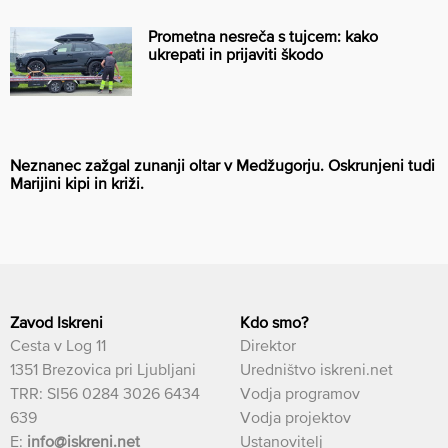
Prometna nesreča s tujcem: kako
ukrepati in prijaviti škodo
Neznanec zažgal zunanji oltar v Medžugorju. Oskrunjeni tudi
Marijini kipi in križi.
Zavod Iskreni
Kdo smo?
Cesta v Log 11
Direktor
1351 Brezovica pri Ljubljani
Uredništvo iskreni.net
TRR: SI56 0284 3026 6434
Vodja programov
639
Vodja projektov
E:
info@iskreni.net
Ustanovitelj