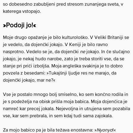
so dobesedno zabubljeni pred stresom zunanjega sveta, v
katerega vstopajo.
»Podoji jo!«
Moje drugo opažanje je bilo kulturološko. V Veliki Britaniji se
je vedelo, da dojenčki jokajo. V Keniji je bilo ravno
nasprotno. Vedelo se je, da dojenčki
ne
jokajo. In če slučajno
jokajo, je nekaj hudo narobe, zato je treba storiti vse, da se
stanje pri priči izboljša. Moja angleška svakinja je to dobro
povzela z besedami: »Tukajšnji ljudje res ne marajo, da
dojenčki jokajo, mar ne?«
Vse je postalo mnogo bolj smiselno, ko sem končno rodila in
je s podeželja na obisk prišla moja babica. Moja dojenčica je
namreč kar precej jokala. Nejevoljna in utrujena sem pozabila
vse, kar sem prebrala, in sem kdaj tudi sama zajokala.
Za mojo babico pa je bila težava enostavna: »
Nyonyo
!«