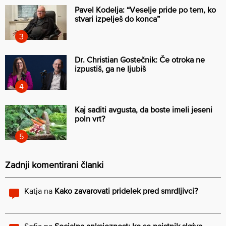
Pavel Kodelja: “Veselje pride po tem, ko
stvari izpelješ do konca”
Dr. Christian Gostečnik: Če otroka ne
izpustiš, ga ne ljubiš
Kaj saditi avgusta, da boste imeli jeseni
poln vrt?
Zadnji komentirani članki
Katja
na
Kako zavarovati pridelek pred smrdljivci?
Sofia
na
Socialna anksioznost: ko se najstnik skriva