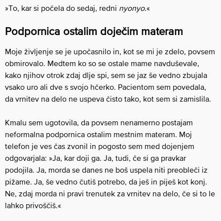
»To, kar si počela do sedaj, redni
nyonyo
.«
Podpornica ostalim doječim materam
Moje življenje se je upočasnilo in, kot se mi je zdelo, povsem
obmirovalo. Medtem ko so se ostale mame navduševale,
kako njihov otrok zdaj dlje spi, sem se jaz še vedno zbujala
vsako uro ali dve s svojo hčerko. Pacientom sem povedala,
da vrnitev na delo ne uspeva čisto tako, kot sem si zamislila.
Kmalu sem ugotovila, da povsem nenamerno postajam
neformalna podpornica ostalim mestnim materam. Moj
telefon je ves čas zvonil in pogosto sem med dojenjem
odgovarjala: »Ja, kar doji ga. Ja, tudi, če si ga pravkar
podojila. Ja, morda se danes ne boš uspela niti preobleči iz
pižame. Ja, še vedno čutiš potrebo, da ješ in piješ kot konj.
Ne, zdaj morda ni pravi trenutek za vrnitev na delo, če si to le
lahko privoščiš.«