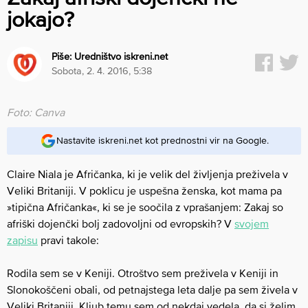
jokajo?
Piše:
Uredništvo iskreni.net
sobota, 2. 4. 2016, 5:38
Foto: Canva
Nastavite iskreni.net kot prednostni vir na Google.
Claire Niala je Afričanka, ki je velik del življenja preživela v
Veliki Britaniji. V poklicu je uspešna ženska, kot mama pa
»tipična Afričanka«, ki se je soočila z vprašanjem: Zakaj so
afriški dojenčki bolj zadovoljni od evropskih? V
svojem
zapisu
pravi takole:
Rodila sem se v Keniji. Otroštvo sem preživela v Keniji in
Slonokoščeni obali, od petnajstega leta dalje pa sem živela v
Veliki Britaniji. Kljub temu sem od nekdaj vedela, da si želim