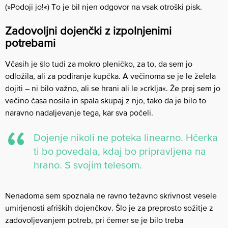
(»Podoji jo!«) To je bil njen odgovor na vsak otroški pisk.
Zadovoljni dojenčki z izpolnjenimi
potrebami
Včasih je šlo tudi za mokro pleničko, za to, da sem jo
odložila, ali za podiranje kupčka. A večinoma se je le želela
dojiti – ni bilo važno, ali se hrani ali le »crklja«. Že prej sem jo
večino časa nosila in spala skupaj z njo, tako da je bilo to
naravno nadaljevanje tega, kar sva počeli.
Dojenje nikoli ne poteka linearno. Hčerka
ti bo povedala, kdaj bo pripravljena na
hrano. S svojim telesom.
Nenadoma sem spoznala ne ravno težavno skrivnost vesele
umirjenosti afriških dojenčkov. Šlo je za preprosto sožitje z
zadovoljevanjem potreb, pri čemer se je bilo treba