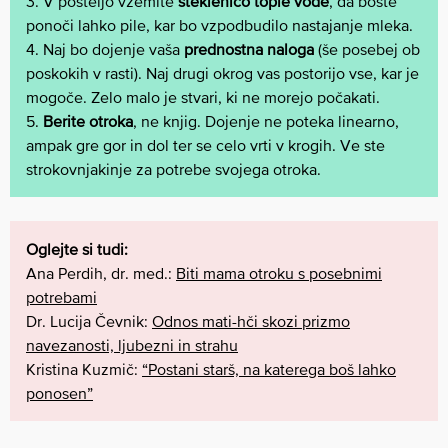
3. V posteljo vzemite
steklenico tople vode
, da boste
ponoči lahko pile, kar bo vzpodbudilo nastajanje mleka.
4. Naj bo dojenje vaša
prednostna naloga
(še posebej ob
poskokih v rasti). Naj drugi okrog vas postorijo vse, kar je
mogoče. Zelo malo je stvari, ki ne morejo počakati.
5.
Berite otroka
, ne knjig. Dojenje ne poteka linearno,
ampak gre gor in dol ter se celo vrti v krogih. Ve ste
strokovnjakinje za potrebe svojega otroka.
Oglejte si tudi:
Ana Perdih, dr. med.:
Biti mama otroku s posebnimi
potrebami
Dr. Lucija Čevnik:
Odnos mati-hči skozi prizmo
navezanosti, ljubezni in strahu
Kristina Kuzmič:
“Postani starš, na katerega boš lahko
ponosen”