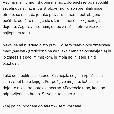
Večina mam v moji skupini mamic z dojenčki je po navodilih
začela uvajati riž in vsi strokovnjaki, ki so spremljali naše
otroke, so rekli, da je tako prav. Tudi mame potrebujejo
počitek, odlično nam je šlo s štirimi meseci izključnega
dojenja. Zagotovili so nam, da bo z našimi otroki vse v
najlepšem redu.
Nekaj se mi ni zdelo čisto prav. Ko sem oklevajoče zmečkala
malo
pawpaw
(tradicionalna kenijska hrana za odstavljanje) in
jo zmešala s svojim mlekom, je moja hči ni želela niti
poizkusiti.
Tako sem poklicala babico. Zasmejala se je in vprašala, ali
sem zopet brala knjige. Potrpežljivo mi je razložila, da
dojenje nikoli ne poteka linearno. »Povedala ti bo, kdaj bo
pripravljena na hrano. S svojim telesom.«
»Kaj pa naj počnem do takrat?« sem vprašala.