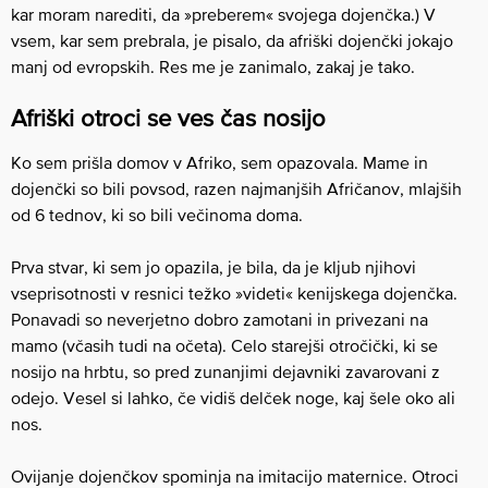
kar moram narediti, da »preberem« svojega dojenčka.) V
vsem, kar sem prebrala, je pisalo, da afriški dojenčki jokajo
manj od evropskih. Res me je zanimalo, zakaj je tako.
Afriški otroci se ves čas nosijo
Ko sem prišla domov v Afriko, sem opazovala. Mame in
dojenčki so bili povsod, razen najmanjših Afričanov, mlajših
od 6 tednov, ki so bili večinoma doma.
Prva stvar, ki sem jo opazila, je bila, da je kljub njihovi
vseprisotnosti v resnici težko »videti« kenijskega dojenčka.
Ponavadi so neverjetno dobro zamotani in privezani na
mamo (včasih tudi na očeta). Celo starejši otročički, ki se
nosijo na hrbtu, so pred zunanjimi dejavniki zavarovani z
odejo. Vesel si lahko, če vidiš delček noge, kaj šele oko ali
nos.
Ovijanje dojenčkov spominja na imitacijo maternice. Otroci