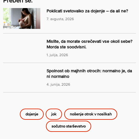
Preberi še:
Poklicati svetovalko za dojenje – da ali ne?
7. avgusta, 2026
Mislite, da morate osrečevati vse okoli sebe?
Morda ste soodvisni.
1. julija, 2026
Spolnost ob majhnih otrocih: normalno je, da
ni normalno
4. junija, 2026
dojenje
jok
nošenje otrok v nosilkah
sočutno starševstvo