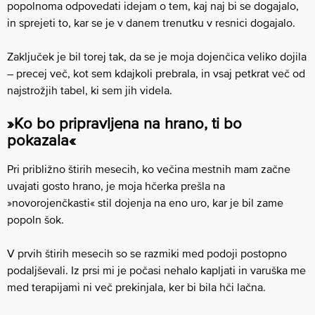
popolnoma odpovedati idejam o tem, kaj naj bi se dogajalo,
in sprejeti to, kar se je v danem trenutku v resnici dogajalo.
Zaključek je bil torej tak, da se je moja dojenčica veliko dojila
– precej več, kot sem kdajkoli prebrala, in vsaj petkrat več od
najstrožjih tabel, ki sem jih videla.
»Ko bo pripravljena na hrano, ti bo
pokazala«
Pri približno štirih mesecih, ko večina mestnih mam začne
uvajati gosto hrano, je moja hčerka prešla na
»novorojenčkasti« stil dojenja na eno uro, kar je bil zame
popoln šok.
V prvih štirih mesecih so se razmiki med podoji postopno
podaljševali. Iz prsi mi je počasi nehalo kapljati in varuška me
med terapijami ni več prekinjala, ker bi bila hči lačna.