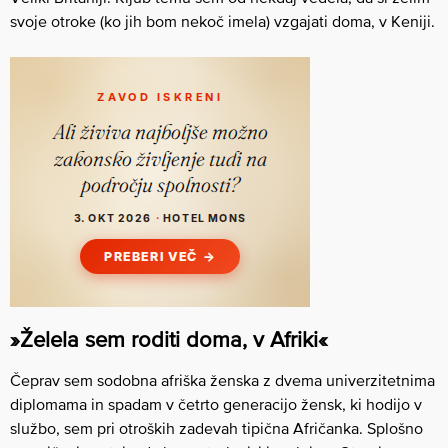
svoje otroke (ko jih bom nekoč imela) vzgajati doma, v Keniji.
»Želela sem roditi doma, v Afriki«
Čeprav sem sodobna afriška ženska z dvema univerzitetnima
diplomama in spadam v četrto generacijo žensk, ki hodijo v
službo, sem pri otroških zadevah tipična Afričanka. Splošno