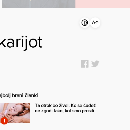
karijot
jbolj brani članki
Ta otrok bo živel: Ko se čudež
ne zgodi tako, kot smo prosili