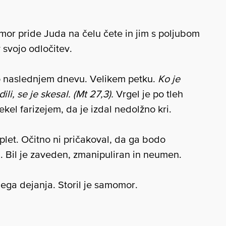
amor pride Juda na čelu čete in jim s poljubom
 svojo odločitev.
 o naslednjem dnevu. Velikem petku.
Ko je
ili, se je skesal. (Mt 27,3).
Vrgel je po tleh
 rekel farizejem, da je izdal nedolžno kri.
let. Očitno ni pričakoval, da ga bodo
ti. Bil je zaveden, zmanipuliran in neumen.
jega dejanja. Storil je samomor.