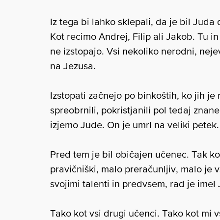
Iz tega bi lahko sklepali, da je bil Ju
Kot recimo Andrej, Filip ali Jakob. Tu 
ne izstopajo. Vsi nekoliko nerodni, nej
na Jezusa.
Izstopati začnejo po binkoštih, ko jih je
spreobrnili, pokristjanili pol tedaj zna
izjemo Jude. On je umrl na veliki pete
Pred tem je bil običajen učenec. Tak kot
pravičniški, malo preračunljiv, malo je v
svojimi talenti in predvsem, rad je imel
Tako kot vsi drugi učenci. Tako kot mi v