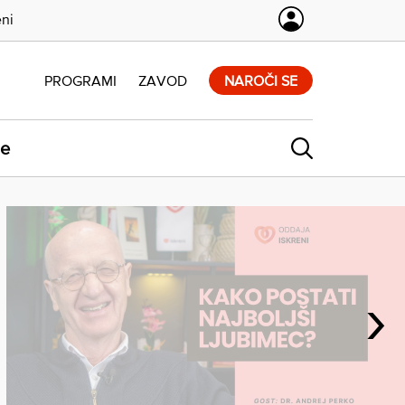
eni
PROGRAMI
ZAVOD
NAROČI SE
ne
›