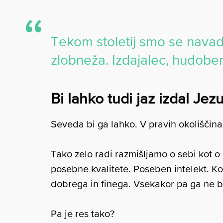
Tekom stoletij smo se navadil
zlobneža. Izdajalec, hudoben,
Bi lahko tudi jaz izdal Jez
Seveda bi ga lahko. V pravih okoliščin
Tako zelo radi razmišljamo o sebi kot 
posebne kvalitete. Poseben intelekt. Kot
dobrega in finega. Vsekakor pa ga ne bi
Pa je res tako?