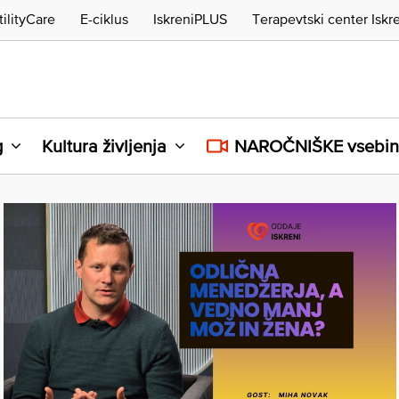
tilityCare
E-ciklus
IskreniPLUS
Terapevtski center Iskr
g
Kultura življenja
NAROČNIŠKE vsebi