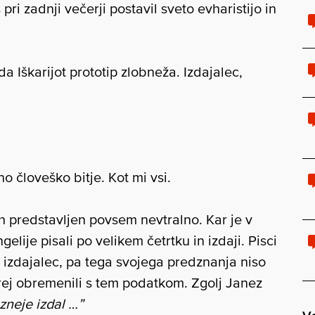
pri zadnji večerji postavil sveto evharistijo in
a Iškarijot prototip zlobneža. Izdajalec,
o človeško bitje. Kot mi vsi.
ih predstavljen povsem nevtralno. Kar je v
elije pisali po velikem četrtku in izdaji. Pisci
v izdajalec, pa tega svojega predznanja niso
prej obremenili s tem podatkom. Zgolj Janez
ozneje izdal …”