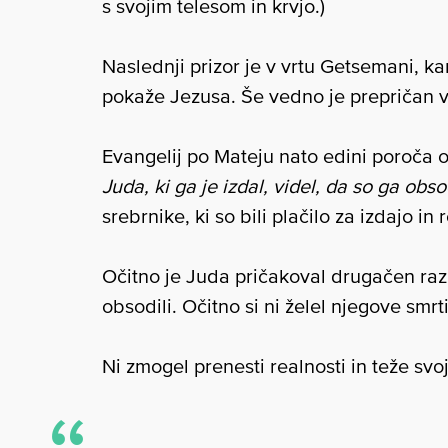
s svojim telesom in krvjo.)
Naslednji prizor je v vrtu Getsemani, k
pokaže Jezusa. Še vedno je prepričan v
Evangelij po Mateju nato edini poroča
Juda, ki ga je izdal, videl, da so ga obsod
srebrnike, ki so bili plačilo za izdajo in
Očitno je Juda pričakoval drugačen razp
obsodili. Očitno si ni želel njegove smr
Ni zmogel prenesti realnosti in teže svo