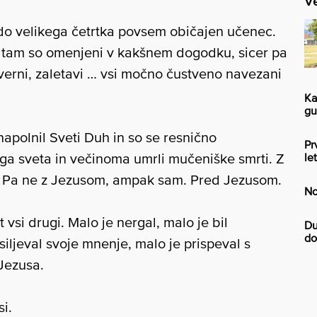
Ve
da do velikega četrtka povsem običajen učenec.
in tam so omenjeni v kakšnem dogodku, sicer pa
everni, zaletavi … vsi močno čustveno navezani
Ka
gu
 napolnil Sveti Duh in so se resnično
Pr
nega sveta in večinoma umrli mučeniške smrti. Z
le
k. Pa ne z Jezusom, ampak sam. Pred Jezusom.
No
 vsi drugi. Malo je nergal, malo je bil
Du
do
siljeval svoje mnenje, malo je prispeval s
 Jezusa.
si.