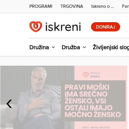
PROGRAMI
TRGOVINA
Iskreno o …
Fer
Skip
to
DONIRAJ
content
Družina
Družba
Življenjski slo
‹