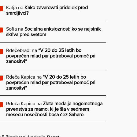
Katja
na
Kako zavarovati pridelek pred
smrdljivci?
Sofia
na
Socialna anksioznost: ko se najstnik
skriva pred svetom
Rdečebradi
na
“V 20 do 25 letih bo
povprečen mlad par potreboval pomoč pri
zanositvi”
Rdeča Kapica
na
“V 20 do 25 letih bo
povprečen mlad par potreboval pomoč pri
zanositvi”
Rdeča Kapica
na
Zlata medalja nogometnega
prvenstva za mamo, ki je šla v sedmem
mesecu nosečnosti bosa čez Saharo