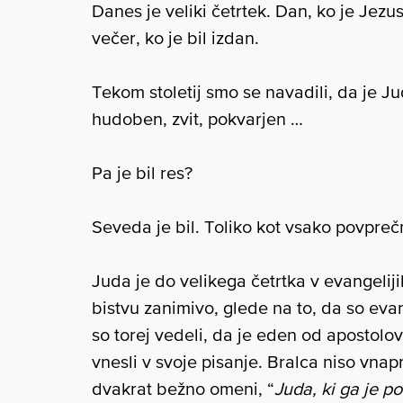
Danes je veliki četrtek. Dan, ko je Jezus 
večer, ko je bil izdan.
Tekom stoletij smo se navadili, da je Jud
hudoben, zvit, pokvarjen …
Pa je bil res?
Seveda je bil. Toliko kot vsako povprečn
Juda je do velikega četrtka v evangelij
bistvu zanimivo, glede na to, da so evang
so torej vedeli, da je eden od apostolo
vnesli v svoje pisanje. Bralca niso vna
dvakrat bežno omeni, “
Juda, ki ga je p