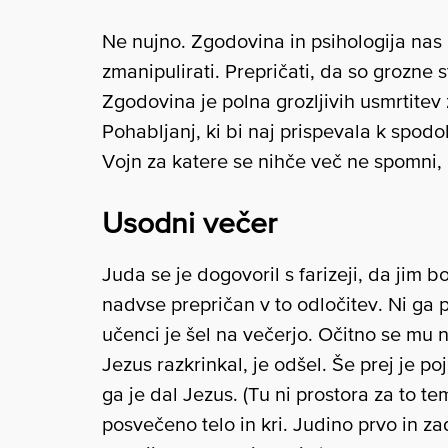
Ne nujno. Zgodovina in psihologija nas u
zmanipulirati. Prepričati, da so grozne s
Zgodovina je polna grozljivih usmrtitev z
Pohabljanj, ki bi naj prispevala k spodob
Vojn za katere se nihče več ne spomni, 
Usodni večer
Juda se je dogovoril s farizeji, da jim b
nadvse prepričan v to odločitev. Ni ga p
učenci je šel na večerjo. Očitno se mu n
Jezus razkrinkal, je odšel. Še prej je p
ga je dal Jezus. (Tu ni prostora za to t
posvečeno telo in kri. Judino prvo in za