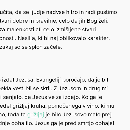
čita, da se ljudje nadvse hitro in radi pustimo
tvari dobre in pravilne, celo da jih Bog želi.
a malenkosti ali celo izmišljene stvari.
nosti. Nasilja, ki bi naj oblikovalo karakter.
zakaj so se sploh začele.
o izdal Jezusa. Evangeliji poročajo, da je bil
ekla vest. Ni se skril. Z Jezusom in drugimi
i sanjalo, da Jezus ve za izdajo. Ko ga je
ojedel grižljaj kruha, pomočenega v vino, ki mu
emo, toda ta
grižljaj
je bilo Jezusovo malo prej
dnje obhajilo. Jezus ga je pred smrtjo obhajal