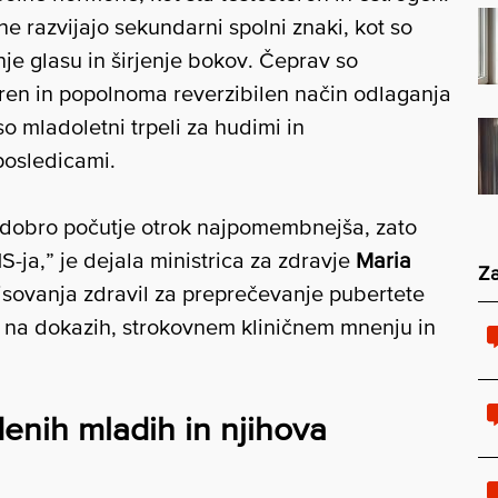
e razvijajo sekundarni spolni znaki, kot so
anje glasu in širjenje bokov. Čeprav so
varen in popolnoma reverzibilen način odlaganja
so mladoletni trpeli za hudimi in
posledicami.
in dobro počutje otrok najpomembnejša, zato
-ja,” je dejala ministrica za zdravje
Maria
Za
pisovanja zdravil za preprečevanje pubertete
a na dokazih, strokovnem kliničnem mnenju in
enih mladih in njihova