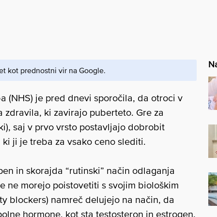
Na
et kot prednostni vir na Google.
 (NHS) je pred dnevi sporočila, da otroci v
 zdravila, ki zavirajo puberteto. Gre za
), saj v prvo vrsto postavljajo dobrobit
i ji je treba za vsako ceno slediti.
open in skorajda “rutinski” način odlaganja
 se ne morejo poistovetiti s svojim biološkim
ty blockers) namreč delujejo na način, da
polne hormone, kot sta testosteron in estrogen.