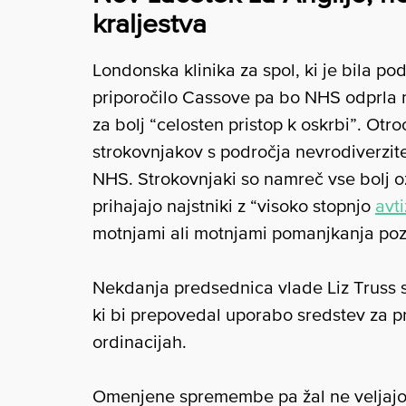
kraljestva
Londonska klinika za spol, ki je bila 
priporočilo Cassove pa bo NHS odprla n
za bolj “celosten pristop k oskrbi”. Otr
strokovnjakov s področja nevrodiverzite
NHS. Strokovnjaki so namreč vse bolj oz
prihajajo najstniki z “visoko stopnjo
avt
motnjami ali motnjami pomanjkanja poz
Nekdanja predsednica vlade Liz Truss s
ki bi prepovedal uporabo sredstev za p
ordinacijah.
Omenjene spremembe pa žal ne veljajo 