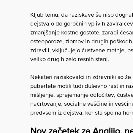
Kljub temu, da raziskave še niso dognal
dejstva o dolgoročnih vplivih zaviralc
zmanjšanje kostne gostote, zaradi česar
osteoporoze, zlomov in drugih poškodb.
zdravili, vključujejo čustvene motnje,
veliko drugih zelo resnih stanj.
Nekateri raziskovalci in zdravniki so že i
pubertete motili tudi duševno rast in ra
mišljenje, sprejemanje odločitev, čustv
načrtovanje, socialne veščine in veščin
predvsem iz dejstva, ker sta spolna ho
Nov začetek za Anglijo, 