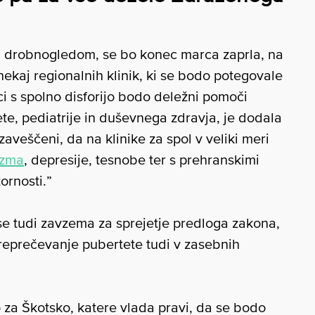
pod drobnogledom, se bo konec marca zaprla, na
ekaj regionalnih klinik, ki se bodo potegovale
oci s spolno disforijo bodo deležni pomoči
te, pediatrije in duševnega zdravja, je dodala
aveščeni, da na klinike za spol v veliki meri
izma
, depresije, tesnobe ter s prehranskimi
ornosti.”
e tudi zavzema za sprejetje predloga zakona,
reprečevanje pubertete tudi v zasebnih
za Škotsko, katere vlada pravi, da se bodo