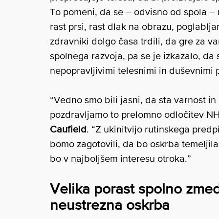
To pomeni, da se – odvisno od spola – n
rast prsi, rast dlak na obrazu, poglablj
zdravniki dolgo časa trdili, da gre za 
spolnega razvoja, pa se je izkazalo, da 
nepopravljivimi telesnimi in duševnimi 
“Vedno smo bili jasni, da sta varnost 
pozdravljamo to prelomno odločitev NHS
Caufield
. “Z ukinitvijo rutinskega pred
bomo zagotovili, da bo oskrba temeljil
bo v najboljšem interesu otroka.”
Velika porast spolno zmed
neustrezna oskrba