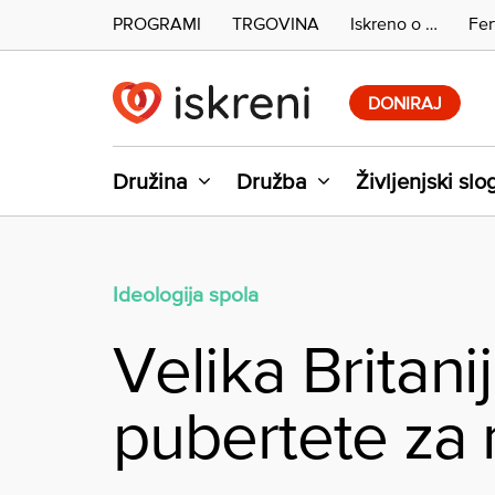
PROGRAMI
TRGOVINA
Iskreno o …
Fer
Skip
to
DONIRAJ
content
Družina
Družba
Življenjski slo
Ideologija spola
Velika Britan
pubertete za