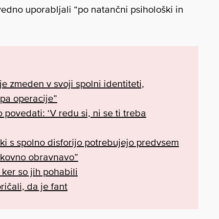
vedno uporabljali “po natančni psihološki in
je zmeden v svoji spolni identiteti,
 pa operacije”
ovedati: ‘V redu si, ni se ti treba
iki s spolno disforijo potrebujejo predvsem
rokovno obravnavo”
ker so jih pohabili
čali, da je fant