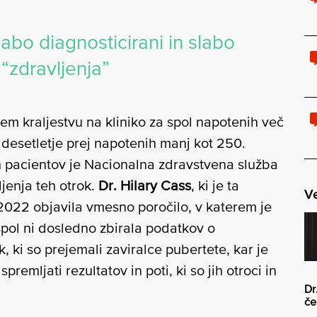
labo diagnosticirani in slabo
“zdravljenja”
m kraljestvu na kliniko za spol napotenih več
 desetletje prej napotenih manj kot 250.
h pacientov je Nacionalna zdravstvena služba
enja teh otrok.
Dr. Hilary Cass
, ki je ta
Ve
 2022 objavila vmesno poročilo, v katerem je
spol ni dosledno zbirala podatkov o
, ki so prejemali zaviralce pubertete, kar je
emljati rezultatov in poti, ki so jih otroci in
Dr
če