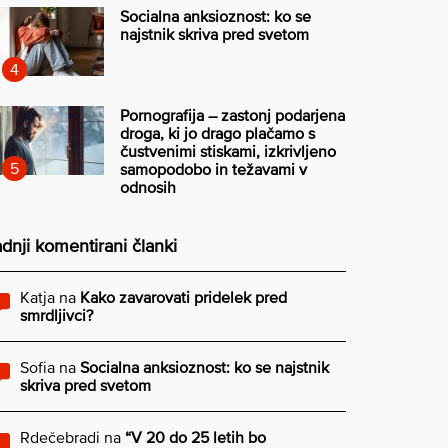
Socialna anksioznost: ko se
najstnik skriva pred svetom
Pornografija – zastonj podarjena
droga, ki jo drago plačamo s
čustvenimi stiskami, izkrivljeno
samopodobo in težavami v
odnosih
dnji komentirani članki
Katja
na
Kako zavarovati pridelek pred
smrdljivci?
Sofia
na
Socialna anksioznost: ko se najstnik
skriva pred svetom
Rdečebradi
na
“V 20 do 25 letih bo