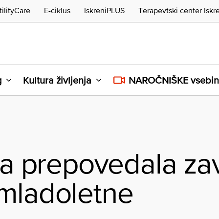
tilityCare
E-ciklus
IskreniPLUS
Terapevtski center Iskr
g
Kultura življenja
NAROČNIŠKE vsebi
ija prepovedala za
 mladoletne