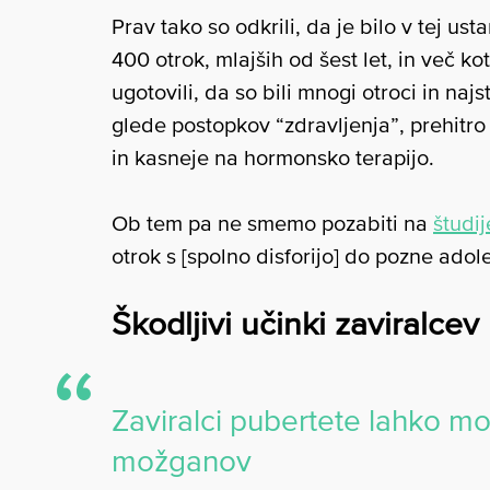
Prav tako so odkrili, da je bilo v tej u
400 otrok, mlajših od šest let, in več ko
ugotovili, da so bili mnogi otroci in najs
glede postopkov “zdravljenja”, prehitr
in kasneje na hormonsko terapijo.
Ob tem pa ne smemo pozabiti na
študij
otrok s [spolno disforijo] do pozne adol
Škodljivi učinki zaviralcev
Zaviralci pubertete lahko mot
možganov