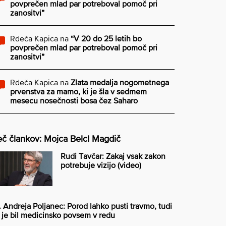
povprečen mlad par potreboval pomoč pri
zanositvi”
Rdeča Kapica
na
“V 20 do 25 letih bo
povprečen mlad par potreboval pomoč pri
zanositvi”
Rdeča Kapica
na
Zlata medalja nogometnega
prvenstva za mamo, ki je šla v sedmem
mesecu nosečnosti bosa čez Saharo
č člankov: Mojca Belcl Magdič
Rudi Tavčar: Zakaj vsak zakon
potrebuje vizijo (video)
. Andreja Poljanec: Porod lahko pusti travmo, tudi
 je bil medicinsko povsem v redu