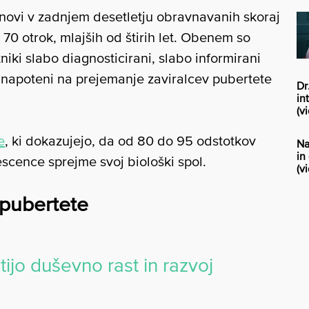
stanovi v zadnjem desetletju obravnavanih skoraj
t 70 otrok, mlajših od štirih let. Obenem so
tniki slabo diagnosticirani, slabo informirani
o napoteni na prejemanje zaviralcev pubertete
Dr
in
(vi
e
, ki dokazujejo, da od 80 do 95 odstotkov
Na
in
escence sprejme svoj biološki spol.
(v
 pubertete
ijo duševno rast in razvoj