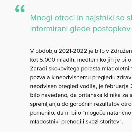
Mnogi otroci in najstniki so s
informirani glede postopkov 
V obdobju 2021-2022 je bilo v Združene
kot 5.000 mladih, medtem ko jih je bilo
Zaradi skokovitega porasta mladoletni
pozvala k neodvisnemu pregledu zdravlj
neodvisen pregled vodila, je februarja
bilo navedeno, da britanska klinika za 
spremljanju dolgoročnih rezultatov otrok
pomenilo, da ni bilo “mogoče natančno spr
mladostniki prehodili skozi storitev”.