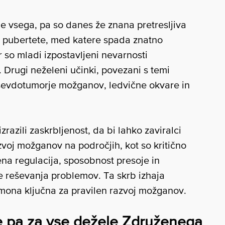
e vsega, pa so danes že znana pretresljiva
ev pubertete, med katere spada znatno
 so mladi izpostavljeni nevarnosti
 Drugi neželeni učinki, povezani s temi
 psevdotumorje možganov, ledvične okvare in
zrazili zaskrbljenost, da bi lahko zaviralci
zvoj možganov na področjih, kot so kritično
ena regulacija, sposobnost presoje in
e reševanja problemov. Ta skrb izhaja
rmona ključna za pravilen razvoj možganov.
ne pa za vse dežele Združenega