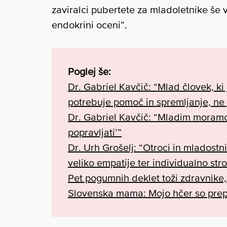
zaviralci pubertete za mladoletnike še 
endokrini oceni”.
Poglej še:
Dr. Gabriel Kavčič: “Mlad človek, ki 
potrebuje pomoč in spremljanje, ne
Dr. Gabriel Kavčič: “Mladim moramo p
popravljati’”
Dr. Urh Grošelj: “Otroci in mladostn
veliko empatije ter individualno st
Pet pogumnih deklet toži zdravnike, 
Slovenska mama: Mojo hčer so prepri