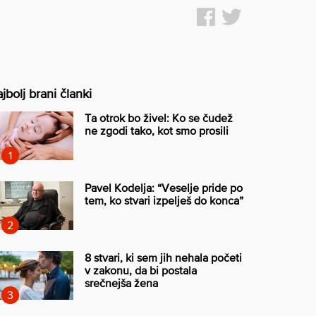
jbolj brani članki
Ta otrok bo živel: Ko se čudež
ne zgodi tako, kot smo prosili
Pavel Kodelja: “Veselje pride po
tem, ko stvari izpelješ do konca”
8 stvari, ki sem jih nehala početi
v zakonu, da bi postala
srečnejša žena