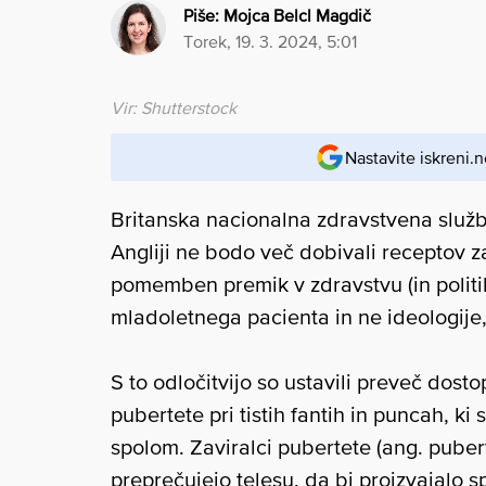
Piše:
Mojca Belcl Magdič
torek, 19. 3. 2024, 5:01
Vir: Shutterstock
Nastavite iskreni.n
Britanska nacionalna zdravstvena služba
Angliji ne bodo več dobivali receptov za
pomemben premik v zdravstvu (in politiki
mladoletnega pacienta in ne ideologije, k
S to odločitvijo so ustavili preveč dost
pubertete pri tistih fantih in puncah, ki
spolom. Zaviralci pubertete (ang. puber
preprečujejo telesu, da bi proizvajalo s