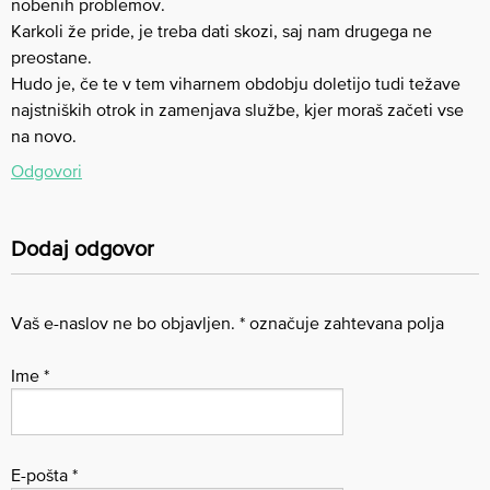
nobenih problemov.
Karkoli že pride, je treba dati skozi, saj nam drugega ne
preostane.
Hudo je, če te v tem viharnem obdobju doletijo tudi težave
najstniških otrok in zamenjava službe, kjer moraš začeti vse
na novo.
Odgovori
Dodaj odgovor
Vaš e-naslov ne bo objavljen.
*
označuje zahtevana polja
Ime
*
E-pošta
*