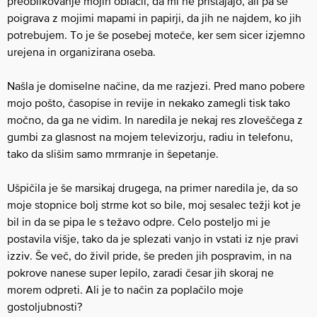
preoblikovanje mojih oblačil, da mi ne pristajajo, ali pa se
poigrava z mojimi mapami in papirji, da jih ne najdem, ko jih
potrebujem. To je še posebej moteče, ker sem sicer izjemno
urejena in organizirana oseba.
Našla je domiselne načine, da me razjezi. Pred mano pobere
mojo pošto, časopise in revije in nekako zamegli tisk tako
močno, da ga ne vidim. In naredila je nekaj res zloveščega z
gumbi za glasnost na mojem televizorju, radiu in telefonu,
tako da slišim samo mrmranje in šepetanje.
Ušpičila je še marsikaj drugega, na primer naredila je, da so
moje stopnice bolj strme kot so bile, moj sesalec težji kot je
bil in da se pipa le s težavo odpre. Celo posteljo mi je
postavila višje, tako da je splezati vanjo in vstati iz nje pravi
izziv. Še več, do živil pride, še preden jih pospravim, in na
pokrove nanese super lepilo, zaradi česar jih skoraj ne
morem odpreti. Ali je to način za poplačilo moje
gostoljubnosti?