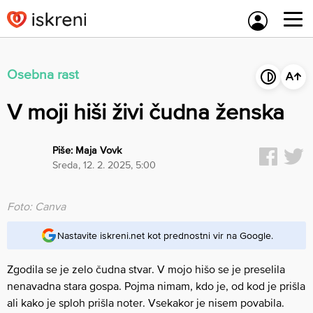
Skip
to
content
Osebna rast
V moji hiši živi čudna ženska
Piše:
Maja Vovk
sreda, 12. 2. 2025, 5:00
Foto: Canva
Nastavite iskreni.net kot prednostni vir na Google.
Zgodila se je zelo čudna stvar. V mojo hišo se je preselila
nenavadna stara gospa. Pojma nimam, kdo je, od kod je prišla
ali kako je sploh prišla noter. Vsekakor je nisem povabila.