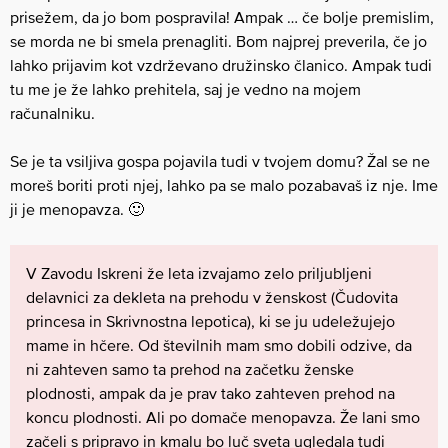
prisežem, da jo bom pospravila! Ampak … če bolje premislim,
se morda ne bi smela prenagliti. Bom najprej preverila, če jo
lahko prijavim kot vzdrževano družinsko članico. Ampak tudi
tu me je že lahko prehitela, saj je vedno na mojem
računalniku.
Se je ta vsiljiva gospa pojavila tudi v tvojem domu? Žal se ne
moreš boriti proti njej, lahko pa se malo pozabavaš iz nje. Ime
ji je menopavza. 🙂
V Zavodu Iskreni že leta izvajamo zelo priljubljeni
delavnici za dekleta na prehodu v ženskost (Čudovita
princesa in Skrivnostna lepotica), ki se ju udeležujejo
mame in hčere. Od številnih mam smo dobili odzive, da
ni zahteven samo ta prehod na začetku ženske
plodnosti, ampak da je prav tako zahteven prehod na
koncu plodnosti. Ali po domače menopavza. Že lani smo
začeli s pripravo in kmalu bo luč sveta ugledala tudi