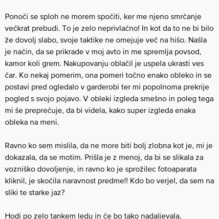
Ponoči se sploh ne morem spočiti, ker me njeno smrčanje
večkrat prebudi. To je zelo neprivlačno! In kot da to ne bi bilo
že dovolj slabo, svoje taktike ne omejuje več na hišo. Našla
je način, da se prikrade v moj avto in me spremlja povsod,
kamor koli grem. Nakupovanju oblačil je uspela ukrasti ves
čar. Ko nekaj pomerim, ona pomeri točno enako obleko in se
postavi pred ogledalo v garderobi ter mi popolnoma prekrije
pogled s svojo pojavo. V obleki izgleda smešno in poleg tega
mi še preprečuje, da bi videla, kako super izgleda enaka
obleka na meni.
Ravno ko sem mislila, da ne more biti bolj zlobna kot je, mi je
dokazala, da se motim. Prišla je z menoj, da bi se slikala za
vozniško dovoljenje, in ravno ko je sprožilec fotoaparata
kliknil, je skočila naravnost predme!! Kdo bo verjel, da sem na
sliki te starke jaz?
Hodi po zelo tankem ledu in če bo tako nadaljevala,