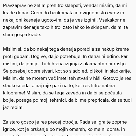
Pravzaprav ne želim prehitro sklepati, vendar mislim, da mi
krade denar. Grem do bankomata in dvignem sto evrov in
nekaj dni kasneje ugotovim, da je ves izginil. Vsekakor ne
zapravim denarja tako hitro, zato lahko le sklepam, da mi ta
stara gospa krade.
Mislim si, da bo nekaj tega denarja porabila za nakup kreme
proti gubam. Bog ve, da jo potrebuje! In denar ni edino, kar
mislim, da jemlje. Tudi hrana izginja z alarmantno hitrostjo.
Še posebej dobre stvari, kot so sladoled, piškoti in sladkarije.
Mislim, da ne morem več imeti teh stvari v hiši. Gotovo je res
sladkosneda, a naj raje pazi na to, ker res hitro nabira
kilograme! Mislim, da se tega zaveda in da bi se počutila
bolje, posega po moji tehtnici, da bi me prepričala, da se tudi
jaz redim.
Za staro gospo je res precej otročja. Rada se igra te zoprne
igrice, kot je brskanje po mojih omarah, ko me ni doma, in