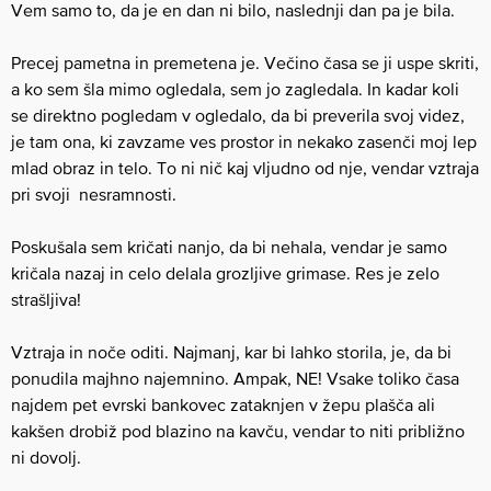
Vem samo to, da je en dan ni bilo, naslednji dan pa je bila.
Precej pametna in premetena je. Večino časa se ji uspe skriti,
a ko sem šla mimo ogledala, sem jo zagledala. In kadar koli
se direktno pogledam v ogledalo, da bi preverila svoj videz,
je tam ona, ki zavzame ves prostor in nekako zasenči moj lep
mlad obraz in telo. To ni nič kaj vljudno od nje, vendar vztraja
pri svoji nesramnosti.
Poskušala sem kričati nanjo, da bi nehala, vendar je samo
kričala nazaj in celo delala grozljive grimase. Res je zelo
strašljiva!
Vztraja in noče oditi. Najmanj, kar bi lahko storila, je, da bi
ponudila majhno najemnino. Ampak, NE! Vsake toliko časa
najdem pet evrski bankovec zataknjen v žepu plašča ali
kakšen drobiž pod blazino na kavču, vendar to niti približno
ni dovolj.