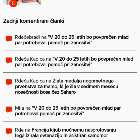
Zadnji komentirani članki
Rdečebradi
na
“V 20 do 25 letih bo povprečen mlad
par potreboval pomoč pri zanositvi”
Rdeča Kapica
na
“V 20 do 25 letih bo povprečen mlad
par potreboval pomoč pri zanositvi”
Rdeča Kapica
na
Zlata medalja nogometnega
prvenstva za mamo, ki je šla v sedmem mesecu
nosečnosti bosa čez Saharo
Mila
na
“V 20 do 25 letih bo povprečen mlad par
potreboval pomoč pri zanositvi”
Rde
na
Francija kljub močnemu nasprotovanju
legalizirala evtanazijo in asistiran samomor