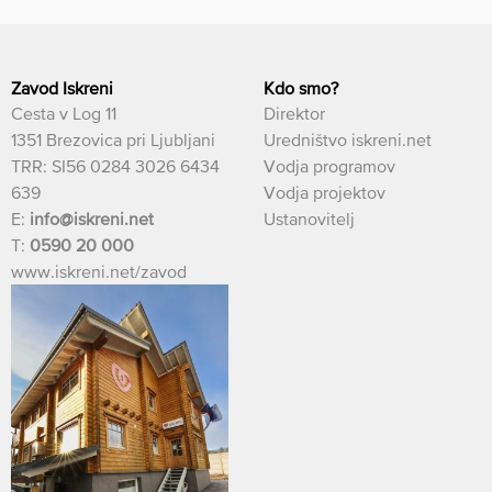
Zavod Iskreni
Kdo smo?
Cesta v Log 11
Direktor
1351 Brezovica pri Ljubljani
Uredništvo iskreni.net
TRR: SI56 0284 3026 6434
Vodja programov
639
Vodja projektov
E:
info@iskreni.net
Ustanovitelj
T:
0590 20 000
www.iskreni.net/zavod