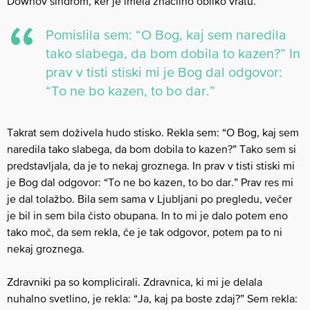
Downov sindrom, ker je imela značilno obliko vratu.
Pomislila sem: “O Bog, kaj sem naredila
tako slabega, da bom dobila to kazen​?​” In
prav v tisti stiski mi je Bog dal odgovor:
“To ne bo kazen, to bo dar.”
Takrat sem doživela hudo stisko. Rekla sem: “O Bog, kaj sem
naredila tako slabega, da bom dobila to kazen​?​” Tako sem si
predstavljala, da je to nekaj groznega. In prav v tisti stiski mi
je Bog dal odgovor: “To ne bo kazen, to bo dar.” Prav res mi
je dal tolažbo. Bila sem sama v Ljubljani po pregledu, večer
je bil in sem bila čisto obupana. In to mi je dalo potem eno
tako moč, da sem rekla, če je tak odgovor, potem pa to ni
nekaj groznega.
Zdravniki pa so komplicirali. Zdravnica, ki mi je delala
nuhalno svetlino, je rekla: “Ja, kaj pa boste zdaj?” Sem rekla: