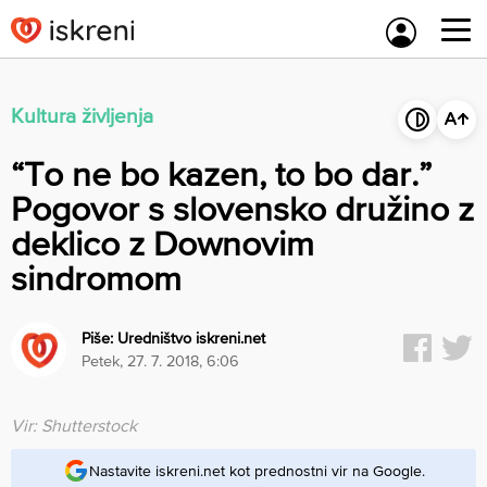
Skip
to
content
Kultura življenja
“To ne bo kazen, to bo dar.”
Pogovor s slovensko družino z
deklico z Downovim
sindromom
Piše:
Uredništvo iskreni.net
petek, 27. 7. 2018, 6:06
Vir: Shutterstock
Nastavite iskreni.net kot prednostni vir na Google.