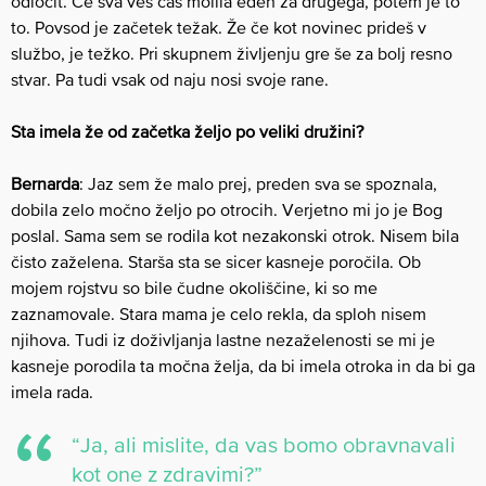
odločit. Če sva ves čas molila eden za drugega, potem je to
to. Povsod je začetek težak. Že če kot novinec prideš v
službo, je težko. Pri skupnem življenju gre še za bolj resno
stvar. ​Pa tudi vsak od naju nosi svoje rane.
Sta imela že od začetka željo po veliki družini?
Bernarda
: Jaz sem že malo prej, preden sva se spoznala,
dobila zelo močno željo po otrocih. Verjetno mi jo je Bog
poslal. Sama sem se rodila kot nezakonski otrok. Nisem bila
čisto zaželena. Starša sta se sicer kasneje poročila. Ob
mojem rojstvu so bile čudne okoliščine, ki so me
zaznamovale. Stara mama je celo rekla, da sploh nisem
njihova. Tudi iz doživljanja lastne nezaželenosti se mi je
kasneje porodila ta močna želja, da bi imela otroka in da bi ga
imela rada.
“Ja, ali mislite, da vas bomo obravnavali
kot ​o​ne z zdravimi?”