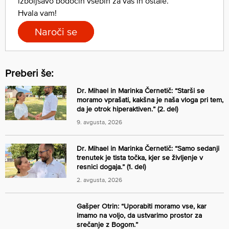
izboljšavo bodočih vsebin za vas in ostale.
Hvala vam!
Naroči se
Preberi še:
Dr. Mihael in Marinka Černetič: “Starši se
moramo vprašati, kakšna je naša vloga pri tem,
da je otrok hiperaktiven.” (2. del)
9. avgusta, 2026
Dr. Mihael in Marinka Černetič: “Samo sedanji
trenutek je tista točka, kjer se življenje v
resnici dogaja.” (1. del)
2. avgusta, 2026
Gašper Otrin: “Uporabiti moramo vse, kar
imamo na voljo, da ustvarimo prostor za
srečanje z Bogom.”