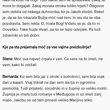
mora to dogajati. Zakaj morata otroka toliko trpeti? Odgovor
sem dobila od nekega duhovnika, ko je Jakob zbolel. Rekel
je, da se bo izkazala Božja moč nad tem. In res sta se oba
pozdravila. Sem rekla: O, hvala Bog! Videlo se je, da to ni
človeško. Take hude stvari, pa so se lepo odvijale. ​Pa tudi
zdravniki so bili dobri.
Kje pa sta prejemala moč za vse vajine preizkušnje?
Stane
: Moč sva največ črpala v veri. Če vere ne bi imeli, ne
vem, kako bi zdržali.
Bernarda
: Ko sem bila jaz z otroki v bolnišnici, sem bila vsak
dan v kapeli. ​Vsa​j trikrat na dan sem šla tja in ogromno
premolila. Tudi prijatelji, sorodniki in v župniji so veliko molili.
​Župnija je imela tudi romanje v Međugorje in so imeli zanj
mašo​. Jakobu so od tam prinesli veliko Marijino sliko.