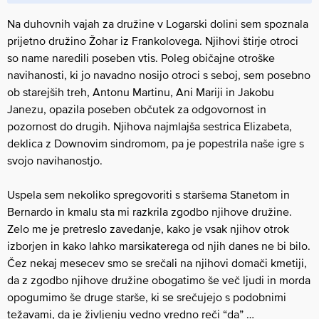
Na duhovnih vajah za družine v Logarski dolini sem spoznala
prijetno družino Žohar iz Frankolovega. Njihovi štirje otroci
so name naredili poseben vtis. Poleg običajne otroške
navihanosti, ki jo navadno nosijo otroci s seboj, sem posebno
ob starejših treh, Antonu Martinu, Ani Mariji in Jakobu ​
Janezu, opazila poseben občutek za odgovornost in
pozornost do drugih. Njihova najmlajša sestrica Elizabeta,
deklica z D​ownovim sindromom, pa je popestrila naše igre s
svojo navihanostjo.
Uspela sem nekoliko spregovoriti s staršema Stanetom in
Bernardo in kmalu sta mi razkrila zgodbo njihove družine.
Zelo me je pretreslo zavedanje, kako ​je vsak njihov otrok
izborjen in kako lahko marsikaterega od njih danes ne bi bilo.
Čez nekaj mesecev smo se srečali na njihovi domači kmetiji,
da z zgodbo njihove družine obogatimo še več ljudi in morda
opogumimo še druge starše, ki se srečujejo s podobnimi
težavami, da je življenju vedno vredno reči “da” …