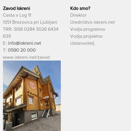
Zavod Iskreni
Kdo smo?
Cesta v Log 11
Direktor
1351 Brezovica pri Ljubljani
Uredništvo iskreni.net
TRR: SI56 0284 3026 6434
Vodja programov
639
Vodja projektov
E:
info@iskreni.net
Ustanovitelj
T:
0590 20 000
www.iskreni.net/zavod