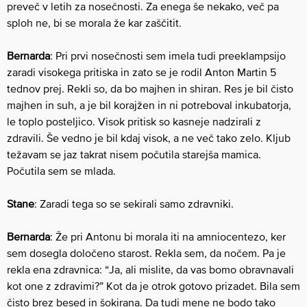
preveč v letih za nosečnost​i​. Za enega še nekako, več pa
sploh ne, bi se morala že kar zaščitit.
Bernarda
: Pri prvi nosečnosti sem imela tudi preeklampsijo
zaradi ​visokega pritiska in zato se je rodil Anton Martin 5
tednov prej. Rekli so, da bo majhen in shiran. Res je bil čisto
majhen in suh, a je bil korajžen in ni potreboval inkubatorja,
le toplo posteljico. ​Visok pritisk so kasneje nadzirali z
zdravili. Še vedno je bil kdaj visok, a ne več tako zelo. Kljub
težavam ​se jaz takrat nisem počutila starejša mamica​. ​
Počutila sem se mlada​.
Stane
: Zaradi tega so se sekirali samo zdravniki.
Bernarda
: Že pri Antonu bi morala iti na amniocentezo, ker
sem dosegla določeno starost. Rekla sem, da nočem. Pa je
rekla ena zdravnica: “Ja, ali mislite, da vas bomo obravnavali
kot ​o​ne z zdravimi?” Kot da je otrok gotovo prizadet. Bila sem
čisto brez besed in šokirana. Da tudi mene ne bodo tako