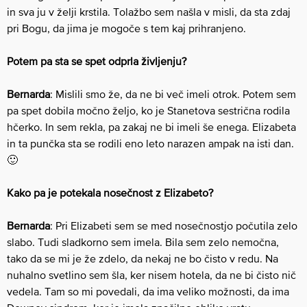
in sva ju v želji krstila. Tolažbo sem našla v misli, da sta zdaj
pri Bogu, da jima je mogoče s tem kaj prihranjeno.
Potem pa sta se spet odprla življenju?
Bernarda
: Mislili smo že, da ne bi več imeli otrok. Potem sem
pa spet dobila močno željo, ko je Stanetova sestrična rodila
hčerko. In sem rekla, pa zakaj ne bi imeli še enega. Elizabeta
in ta punčka sta se rodili eno leto narazen ampak na isti dan.
🙂
Kako pa je potekala nosečnost z Elizabeto?
Bernarda
: Pri Elizabeti sem se med nosečnostjo počutila zelo
slabo. Tudi sladkorno sem imela. Bila sem ​zelo nemočna,
tako da se mi je že zdelo, da nekaj ne bo čisto v redu. Na
nuhalno svetlino sem šla, ker nisem hotela, da ne bi čisto nič
vedela. Tam so mi povedali, da ima veliko možnosti, da ima