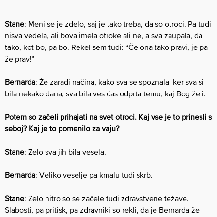
Stane
: Meni se je zdelo, saj je tako treba, da so otroci. ​Pa tudi
nisva vedela, ali bova imela otroke ali ne, a sva zaupala, da
tako, kot bo, pa bo. Rekel sem tudi: “Če ona tako pravi, je pa
že prav!”
Bernarda
: Že zaradi načina, kako sva se spoznala, ker sva si
bila nekako dana, sva bila ves čas odprta temu, kaj Bog želi.
Potem so začeli prihajati na svet otroci. Kaj vse je to prinesli s
seboj? Kaj je to pomenilo za vaju?
Stane
: Zelo sva jih bila vesela.
Bernarda
: ​Veliko veselje pa kmalu tudi skrb​.
Stane
: Zelo hitro so se začele tudi zdravstvene težave. ​
Slabosti​, pa pritisk, pa zdravniki so rekli, da je Bernarda že