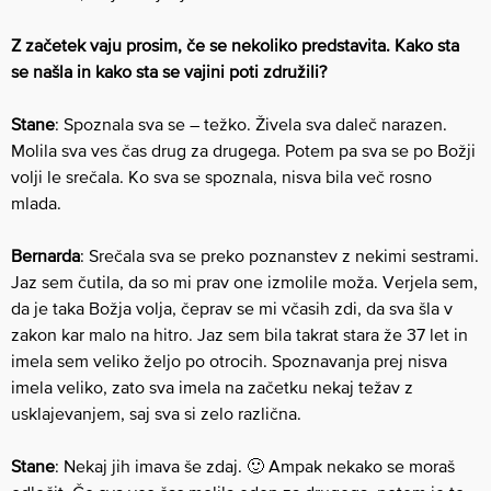
Z začetek vaju prosim, če se nekoliko predstavita. Kako sta
se našla in kako sta se vajini poti združili?
Stane
: Spoznala sva se – težko. Živela sva daleč narazen.
Molila sva ves čas drug za drugega. Potem pa sva se po Božji
volji le srečala. Ko sva se spoznala, nisva bila več rosno
mlada.
Bernarda
: Srečala sva se preko poznanstev z nekimi sestrami.
Jaz sem čutila, da so mi prav one izmolile moža. Verjela sem,
da je taka Božja volja, čeprav se mi včasih zdi, da sva šla v
zakon kar malo na hitro. Jaz sem bila takrat stara že 37 let in
imela sem veliko željo po otrocih. Spoznavanja prej nisva
imela veliko, zato sva imela na začetku nekaj težav z
usklajevanjem, saj sva si zelo različna.
Stane
: Nekaj jih imava še zdaj. 🙂 Ampak nekako se moraš