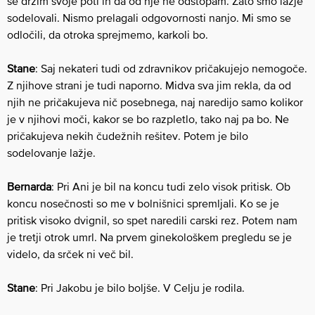
se držim svoje poti in da od nje ne odstopam. Zato smo lažje
sodelovali. Nismo prelagali odgovornosti nanjo. Mi smo se
odločili, da otroka sprejmemo, karkoli bo.
Stane
: Saj nekateri tudi od zdravnikov pričakujejo nemogoče.
Z njihove strani je tudi naporno. Midva sva jim rekla, da od
njih ne pričakujeva nič posebnega, naj naredijo samo kolikor
je v njihovi moči, kakor se bo razpletlo, tako naj pa bo. Ne
pričakujeva nekih čudežnih rešitev. Potem je bilo
sodelovanje lažje.
Bernarda
: Pri Ani je bil na koncu tudi zelo visok pritisk. Ob
koncu nosečnosti so me v bolnišnici spremljali. Ko se je ​
pritisk​ visoko dvignil, so spet naredili carski rez. Potem ​nam
je tretji otrok ​umrl. Na ​prvem ginekološkem pregledu ​se je
videlo​, da srček ni več bil.
Stane
: Pri Jakobu je bilo boljše. V Celju je rodila.