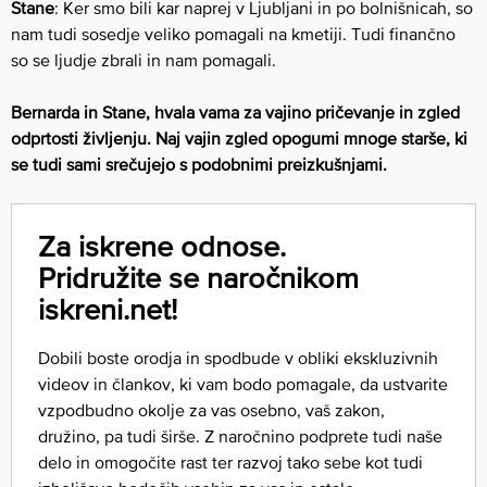
Stane
: Ker smo bili kar naprej v Ljubljani in po bolnišnicah, so
nam tudi sosedje veliko pomagali na kmetiji. Tudi finančno
so se ljudje zbrali in nam pomagali.
Bernarda in Stane, hvala vama za vajino pričevanje in zgled
odprtosti življenju. Naj vajin zgled opogumi mnoge starše, ki
se tudi sami srečujejo s podobnimi preizkušnjami.
Za iskrene odnose.
Pridružite se naročnikom
iskreni.net!
Dobili boste orodja in spodbude v obliki ekskluzivnih
videov in člankov, ki vam bodo pomagale, da ustvarite
vzpodbudno okolje za vas osebno, vaš zakon,
družino, pa tudi širše. Z naročnino podprete tudi naše
delo in omogočite rast ter razvoj tako sebe kot tudi