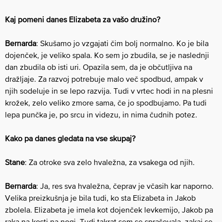
Kaj pomeni danes Elizabeta za vašo družino?
Bernarda
: Skušamo jo vzgajati čim bolj normalno. Ko je bila
dojenček, je veliko spala. Ko sem jo zbudila, se je naslednji
dan zbudila ob isti uri. Opazila sem, da je občutljiva na
dražljaje. Za razvoj potrebuje malo več spodbud, ampak v
njih sodeluje in se lepo razvija. Tudi v vrtec hodi in na plesni
krožek, zelo veliko zmore sama, če jo spodbujamo. ​Pa tudi
lepa punčka je, po srcu in videzu, in nima čudnih potez.
Kako pa danes gledata na vse skupaj?
Stane
: Za otroke sva zelo hvaležna, za vsakega od njih.
Bernarda
: Ja, res sva hvaležna, čeprav je včasih kar naporno.
Velika preizkušnja je bila tudi, ko sta Elizabeta in Jakob
zbolela. Elizabeta je imela kot dojenček levkemijo, Jakob pa
raka na kosti na nogi. Tudi takrat sem se spraševala, zakaj se