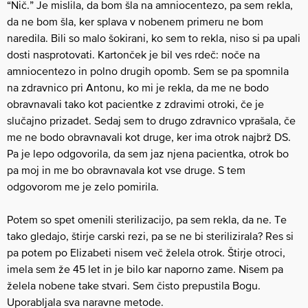
“Nič.” Je mislila, da bom šla na amniocentezo, pa sem rekla,
da ne bom šla, ker splava v nobenem primeru ne bom
naredila. Bili so malo šokirani, ko sem to rekla, niso si pa upali
dosti nasprotovati. Kartonček je bil ves rdeč: noče na
amniocentezo in polno drugih opomb. Sem se pa spomnila
na zdravnico pri Antonu, ko mi je rekla, da me ne bodo
obravnavali tako kot pacientke z zdravimi otroki, če je
slučajno prizadet. Sedaj sem to drugo zdravnico vprašala, če
me ne bodo obravnavali kot druge, ker ima otrok najbrž DS.
Pa je lepo odgovorila, da sem jaz njena pacientka, otrok bo
pa moj in me bo obravnavala kot vse druge. S tem
odgovorom me je zelo pomirila.
Potem so spet omenili sterilizacijo, pa sem rekla, da ne. Te
tako gledajo, štirje carski rezi, pa se ne bi sterilizirala? Res si
pa potem po Elizabeti ​nisem več želela otrok. Štirje otroci,
imela sem že 45 let in je bilo kar naporno zame. Nisem pa
želela nobene take stvari. Sem čisto prepustila Bogu.
Uporabljala sva naravne metode.