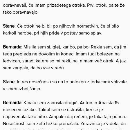
obravnavali, če imam prizadetega otroka. Prvi otrok, pa te že
tako obravnavajo.
Stane
: Če otrok ne bi bil po njihovih normativih, če bi bilo
karkoli narobe, pri njih pride v poštev samo splav.
Bernarda
: Mislila sem si, glej, kar bo, pa bo. Rekla sem, da jim
tega pregleda ne dovolim in konec. Imam tudi bolezen na
ledvicah, zaradi katere so mi rekli, naj nimam več otrok. A jaz
sem zaupala, da bo vse v redu.
Stane
: In res nosečnosti so na to bolezen z ledvicami vplivale
v smeri izboljšanja.
Bernarda
: Kmalu sem zanosila drugič. Anton in Ana sta 15
mesecev razlike. Takrat sem se ustrašila​, ker se je
napovedala tako hitro. Ampak zdaj rečem, je taka fajn punca.​
Nosečnosti sem zelo težko prenašala​. Zdravnica je videla, da