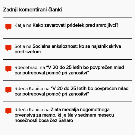
Zadnji komentirani članki
Katja
na
Kako zavarovati pridelek pred smrdljivci?
Sofia
na
Socialna anksioznost: ko se najstnik skriva
pred svetom
Rdečebradi
na
“V 20 do 25 letih bo povprečen mlad
par potreboval pomoč pri zanositvi”
Rdeča Kapica
na
“V 20 do 25 letih bo povprečen mlad
par potreboval pomoč pri zanositvi”
Rdeča Kapica
na
Zlata medalja nogometnega
prvenstva za mamo, ki je šla v sedmem mesecu
nosečnosti bosa čez Saharo