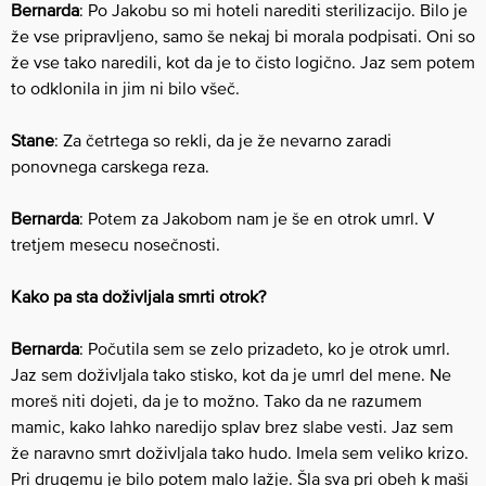
Bernarda
: Po Jakobu so mi hoteli narediti sterilizacijo. Bilo je
že vse pripravljeno, samo še nekaj bi morala podpisati. Oni so
že vse tako naredili, kot da je to čisto logično. Jaz sem potem
to odklonila in ​jim ni bilo všeč​.
Stane
: Za četrtega so rekli, da je že nevarno zaradi ​
ponovnega​ carskega reza.
Bernarda
: Potem za Jakobom nam je še en​ otrok​ umrl. V
tretjem mesecu nosečnosti.
Kako pa sta doživljala smrti otrok?
Bernarda
: Počutila sem se zelo prizadeto, ko je otrok umrl.
Jaz sem doživljala tako stisko, kot da​ je umrl del mene. Ne
moreš niti dojeti, da je to možno. Tako da ne razumem
mamic, kako lahko naredijo splav brez slabe vesti. Jaz sem
že naravno smrt doživljala tako hudo. Imela sem veliko krizo.
Pri drugemu je bilo potem malo lažje. ​Šla sva pri obeh k maši