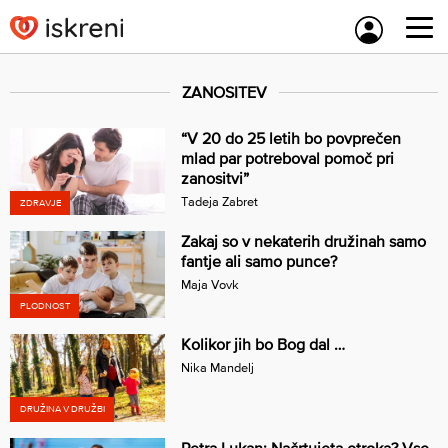
Skip
to
content
ZANOSITEV
“V 20 do 25 letih bo povprečen
mlad par potreboval pomoč pri
zanositvi”
Tadeja Zabret
ZDRAVJE
Zakaj so v nekaterih družinah samo
fantje ali samo punce?
Maja Vovk
PLODNOST
Kolikor jih bo Bog dal …
Nika Mandelj
DRUŽINA V DRUŽBI
Petra Lukan: Načrtujeta otroka? Vse