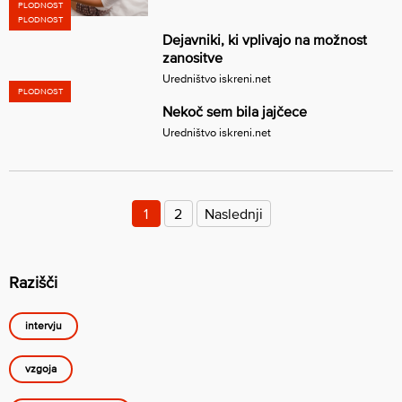
PLODNOST
PLODNOST
Dejavniki, ki vplivajo na možnost
zanositve
Uredništvo iskreni.net
PLODNOST
Nekoč sem bila jajčece
Uredništvo iskreni.net
Številčenje
prispevkov
1
2
Naslednji
Razišči
intervju
vzgoja