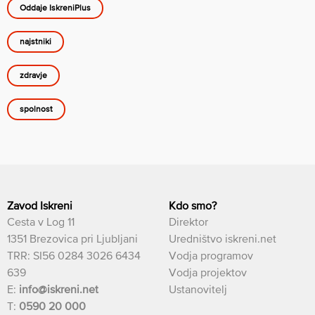
Oddaje IskreniPlus
najstniki
zdravje
spolnost
Zavod Iskreni
Kdo smo?
Cesta v Log 11
Direktor
1351 Brezovica pri Ljubljani
Uredništvo iskreni.net
TRR: SI56 0284 3026 6434
Vodja programov
639
Vodja projektov
E:
info@iskreni.net
Ustanovitelj
T:
0590 20 000