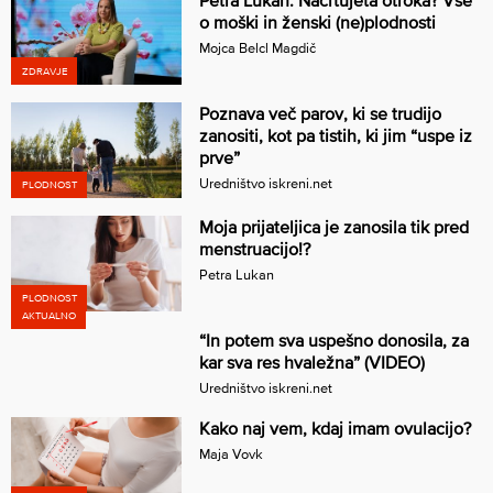
o moški in ženski (ne)plodnosti
Mojca Belcl Magdič
ZDRAVJE
Poznava več parov, ki se trudijo
zanositi, kot pa tistih, ki jim “uspe iz
prve”
Uredništvo iskreni.net
PLODNOST
Moja prijateljica je zanosila tik pred
menstruacijo!?
Petra Lukan
PLODNOST
AKTUALNO
“In potem sva uspešno donosila, za
kar sva res hvaležna” (VIDEO)
Uredništvo iskreni.net
Kako naj vem, kdaj imam ovulacijo?
Maja Vovk