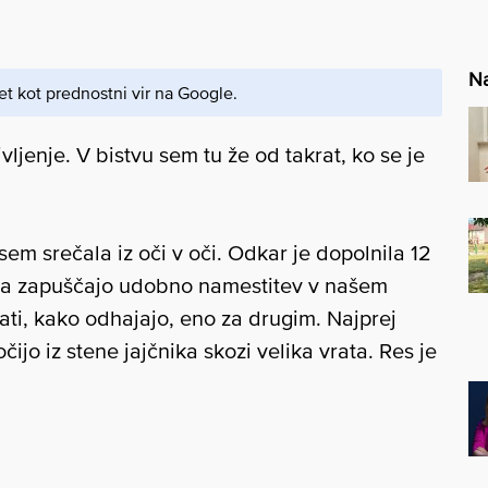
Na
et kot prednostni vir na Google.
vljenje. V bistvu sem tu že od takrat, ko se je
em srečala iz oči v oči. Odkar je dopolnila 12
eca zapuščajo udobno namestitev v našem
ati, kako odhajajo, eno za drugim. Najprej
čijo iz stene jajčnika skozi velika vrata. Res je