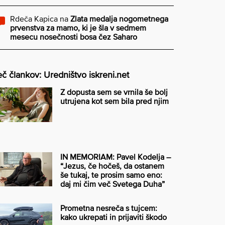
Rdeča Kapica
na
Zlata medalja nogometnega
prvenstva za mamo, ki je šla v sedmem
mesecu nosečnosti bosa čez Saharo
č člankov: Uredništvo iskreni.net
Z dopusta sem se vrnila še bolj
utrujena kot sem bila pred njim
IN MEMORIAM: Pavel Kodelja –
“Jezus, če hočeš, da ostanem
še tukaj, te prosim samo eno:
daj mi čim več Svetega Duha”
Prometna nesreča s tujcem:
kako ukrepati in prijaviti škodo