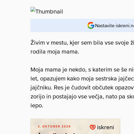
Nastavite iskreni.n
Živim v mestu, kjer sem bila vse svoje ži
rodila moja mama.
Moja mama je nekdo, s katerim se še nis
let, opazujem kako moja sestrska jajč
jajčniku. Res je čudovit občutek opazov
zorijo in postajajo vse večja, nato pa sko
lepo.