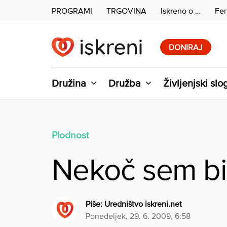
PROGRAMI
TRGOVINA
Iskreno o …
Fer
Skip
to
DONIRAJ
content
Družina
Družba
Življenjski slo
Plodnost
Nekoč sem bil
Piše:
Uredništvo iskreni.net
ponedeljek, 29. 6. 2009, 6:58