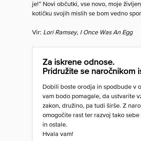
je!” Novi občutki, vse novo, moje življ
kotičku svojih mislih se bom vedno spom
Vir:
Lori Ramsey, I Once Was An Egg
Za iskrene odnose.
Pridružite se naročnikom i
Dobili boste orodja in spodbude v ob
vam bodo pomagale, da ustvarite v
zakon, družino, pa tudi širše. Z nar
omogočite rast ter razvoj tako sebe
in ostale.
Hvala vam!