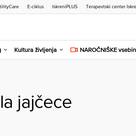
tilityCare
E-ciklus
IskreniPLUS
Terapevtski center Iskr
g
Kultura življenja
NAROČNIŠKE vsebi
a jajčece