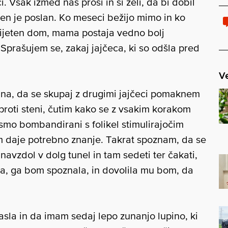
i. Vsak izmed nas prosi in si želi, da bi dobil
eden je poslan. Ko meseci bežijo mimo in ko
rijeten dom, mama postaja vedno bolj
. Sprašujem se, zakaj jajčeca, ki so odšla pred
Ve
ana, da se skupaj z drugimi jajčeci pomaknem
 proti steni, čutim kako se z vsakim korakom
mo bombandirani s folikel stimulirajočim
 daje potrebno znanje. Takrat spoznam, da se
navzdol v dolg tunel in tam sedeti ter čakati,
a, ga bom spoznala, in dovolila mu bom, da
asla in da imam sedaj lepo zunanjo lupino, ki