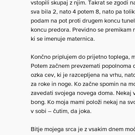
vstopili skupaj z njim. Takrat se zgodi n
sva bila 2, nato 4 potem 8, nato pa toli
podam na pot proti drugem koncu tunel
koncu predora. Previdno se premikam na
ki se imenuje maternica.
Končno priplujem do prijetno toplega, 
Potem začnem prevzemati popolnoma dr
ozka cev, ki je razcepljena na vrhu, nat
za roke in noge. Ko začne spomin na mo
zavedati svojega novega doma. Nekaj v
bong. Ko moja mami položi nekaj na svoj 
v sobi – čutim, da joka.
Bitje mojega srca je z vsakim dnem moč