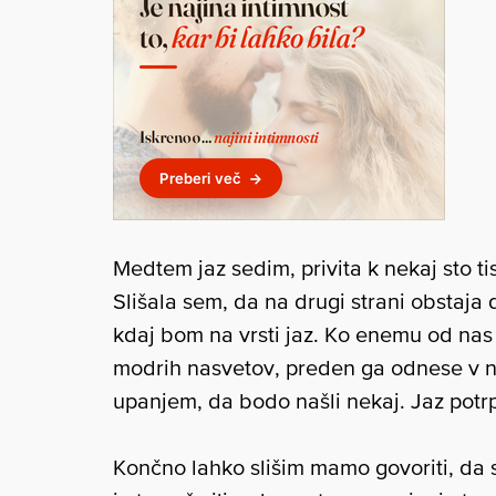
Medtem jaz sedim, privita k nekaj sto ti
Slišala sem, da na drugi strani obstaja
kdaj bom na vrsti jaz. Ko enemu od nas u
modrih nasvetov, preden ga odnese v 
upanjem, da bodo našli nekaj. Jaz potr
Končno lahko slišim mamo govoriti, da si