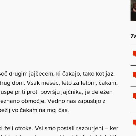
Za
soč drugim jajčecem, ki čakajo, tako kot jaz.
 drug dom. Vsak mesec, leto za letom, čakam,
spe priti proti površju jajčnika, je deležen
neznano območje. Vedno nas zapustijo z
pežljivo čakam na moj čas.
 želi otroka. Vsi smo postali razburjeni – ker