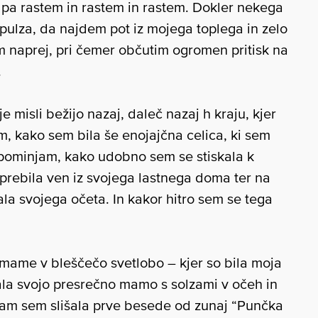
 pa rastem in rastem in rastem. Dokler nekega
lza, da najdem pot iz mojega toplega in zelo
 naprej, pri čemer občutim ogromen pritisk na
.
e misli bežijo nazaj, daleč nazaj h kraju, kjer
, kako sem bila še enojajčna celica, ki sem
 spominjam, kako udobno sem se stiskala k
prebila ven iz svojega lastnega doma ter na
ala svojega očeta. In kakor hitro sem se tega
mame v bleščečo svetlobo – kjer so bila moja
nala svojo presrečno mamo s solzami v očeh in
am sem slišala prve besede od zunaj “Punčka