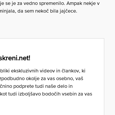
enje se je za vedno spremenilo. Ampak nekje v
injala, da sem nekoč bila jajčece.
skreni.net!
liki ekskluzivnih videov in člankov, ki
zpodbudno okolje za vas osebno, vaš
očnino podprete tudi naše delo in
 kot tudi izboljšavo bodočih vsebin za vas