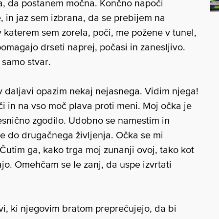
aga, da postanem močna. Končno napoči
e, in jaz sem izbrana, da se prebijem na
 v katerem sem zorela, poči, me požene v tunel,
pomagajo drseti naprej, počasi in zanesljivo.
 samo stvar.
v daljavi opazim nekaj nejasnega. Vidim njega!
i in na vso moč plava proti meni. Moj očka je
resnično zgodilo. Udobno se namestim in
e do drugačnega življenja. Očka se mi
 Čutim ga, kako trga moj zunanji ovoj, tako kot
ajo. Omehčam se le zanj, da uspe izvrtati
i, ki njegovim bratom preprečujejo, da bi