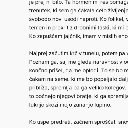
je prej ni bilo. Ta hormon mi res pom
trenutek, ki sem ga čakala celo življenj
svobodo novi usodi naproti. Ko folikel,
temen in prekrit z drobnimi laski, ki mi 
Ko zapuščam jajčnik, imam v mislih eno
Najprej začutim krč v tunelu, potem pa 
Poznam ga, saj me gleda naravnost v oč
končno prišel, da me oplodi. To se bo 
čakam na seme, ki me bo popeljalo dalj
približa, spremlja pa ga veliko kolegov.
to počnejo njegovi bratje, ki ga spremlj
luknjo skozi mojo zunanjo lupino.
Ko uspe predreti, začnem sproščati snov