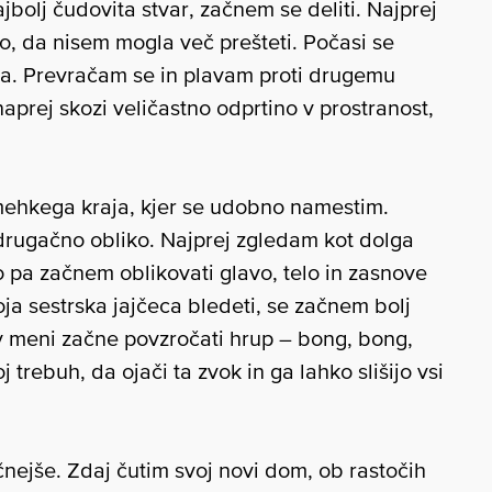
ajbolj čudovita stvar, začnem se deliti. Najprej
ko, da nisem mogla več prešteti. Počasi se
a. Prevračam se in plavam proti drugemu
prej skozi veličastno odprtino v prostranost,
mehkega kraja, kjer se udobno namestim.
ugačno obliko. Najprej zgledam kot dolga
o pa začnem oblikovati glavo, telo in zasnove
ja sestrska jajčeca bledeti, se začnem bolj
 meni začne povzročati hrup – bong, bong,
trebuh, da ojači ta zvok in ga lahko slišijo vsi
nejše. Zdaj čutim svoj novi dom, ob rastočih