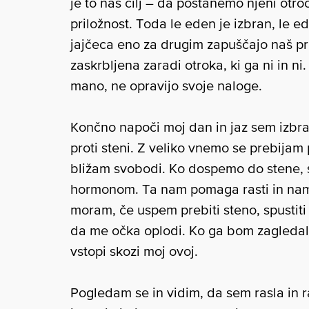
je to naš cilj – da postanemo njeni otroc
priložnost. Toda le eden je izbran, le 
jajčeca eno za drugim zapuščajo naš p
zaskrbljena zaradi otroka, ki ga ni in ni
mano, ne opravijo svoje naloge.
Končno napoči moj dan in jaz sem izbr
proti steni. Z veliko vnemo se prebijam
bližam svobodi. Ko dospemo do stene, s
hormonom. Ta nam pomaga rasti in nam
moram, če uspem prebiti steno, spustiti 
da me očka oplodi. Ko ga bom zagledal
vstopi skozi moj ovoj.
Pogledam se in vidim, da sem rasla in r