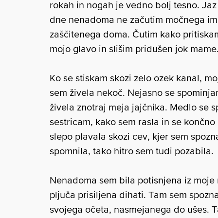
rokah in nogah je vedno bolj tesno. Jaz
dne nenadoma ne začutim močnega impu
zaščitenega doma. Čutim kako pritiskam
mojo glavo in slišim pridušen jok mame
Ko se stiskam skozi zelo ozek kanal, moj
sem živela nekoč. Nejasno se spominjam
živela znotraj meja jajčnika. Medlo se
sestricam, kako sem rasla in se končno 
slepo plavala skozi cev, kjer sem spozn
spomnila, tako hitro sem tudi pozabila.
Nenadoma sem bila potisnjena iz moje 
pljuča prisiljena dihati. Tam sem spoz
svojega očeta, nasmejanega do ušes. T