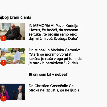
jbolj brani članki
IN MEMORIAM: Pavel Kodelja –
“Jezus, če hočeš, da ostanem
še tukaj, te prosim samo eno:
daj mi čim več Svetega Duha”
Dr. Mihael in Marinka Černetič:
“Starši se moramo vprašati,
kakšna je naša vloga pri tem, da
je otrok hiperaktiven.” (2. del)
18 dni sem bil v nebesih
Dr. Christian Gostečnik: Če
otroka ne izpustiš, ga ne ljubiš