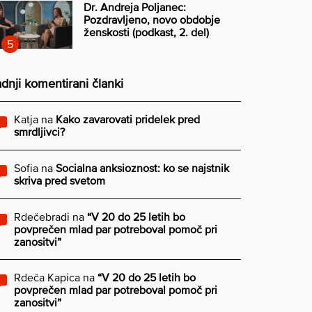
Dr. Andreja Poljanec:
Pozdravljeno, novo obdobje
ženskosti (podkast, 2. del)
dnji komentirani članki
Katja
na
Kako zavarovati pridelek pred
smrdljivci?
Sofia
na
Socialna anksioznost: ko se najstnik
skriva pred svetom
Rdečebradi
na
“V 20 do 25 letih bo
povprečen mlad par potreboval pomoč pri
zanositvi”
Rdeča Kapica
na
“V 20 do 25 letih bo
povprečen mlad par potreboval pomoč pri
zanositvi”