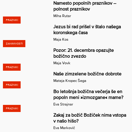
Namesto popolnih praznikov –
polnost praznikov
Miha Rutar
PRAZNIKI
Jezus bi rad prišel v štalo našega
koronskega časa
Maja Kos
ZANIMIVOSTI
Pozor: 21. decembra opazujte
božično zvezdo
Maja Vovk
PRAZNIKI
Naše zimzelene božične dobrote
Mateja Kropec Šega
PRAZNIKI
Bo letošnja božična večerja še en
popoln meni »izmozgane« mame?
Eva Strajnar
PRAZNIKI
Zakaj za božič Božiček nima vstopa
v našo hišo?
Eva Markovič