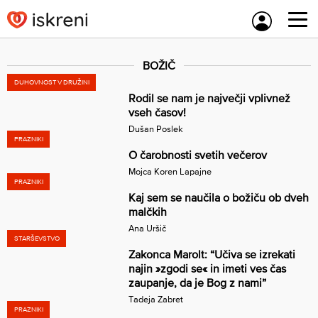
Skip
to
content
BOŽIČ
DUHOVNOST V DRUŽINI
Rodil se nam je največji vplivnež
vseh časov!
Dušan Poslek
PRAZNIKI
O čarobnosti svetih večerov
Mojca Koren Lapajne
PRAZNIKI
Kaj sem se naučila o božiču ob dveh
malčkih
Ana Uršič
STARŠEVSTVO
Zakonca Marolt: “Učiva se izrekati
najin »zgodi se« in imeti ves čas
zaupanje, da je Bog z nami”
Tadeja Zabret
PRAZNIKI