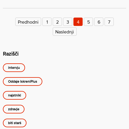
Številčenje
prispevkov
Predhodni
1
2
3
4
5
6
7
Naslednji
Razišči
intervju
Oddaje IskreniPlus
najstniki
zdravje
biti starš