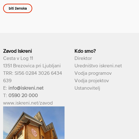
biti ženska
Zavod Iskreni
Kdo smo?
Cesta v Log 11
Direktor
1351 Brezovica pri Ljubljani
Uredništvo iskreni.net
TRR: SI56 0284 3026 6434
Vodja programov
639
Vodja projektov
E:
info@iskreni.net
Ustanovitelj
T:
0590 20 000
www.iskreni.net/zavod