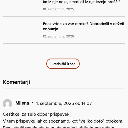
ko iz nje nekaj smrdi ali iz nje lezejo hrošči”
18. septembra, 2025
Enak vrtec za vse otroke? Dobrodošli v deželi
enoumja.
12. septembra, 2025
uredniški izbor
Komentarji
Milena
1. septembra, 2025 ob 14:07
Čestitke, za zelo dober prispevek!
V tem prispevku lahko spoznamo, kot “veliko doto” otrokom.
Pravi starši res delajo tako, da otroka ljubijo in mu dajejo