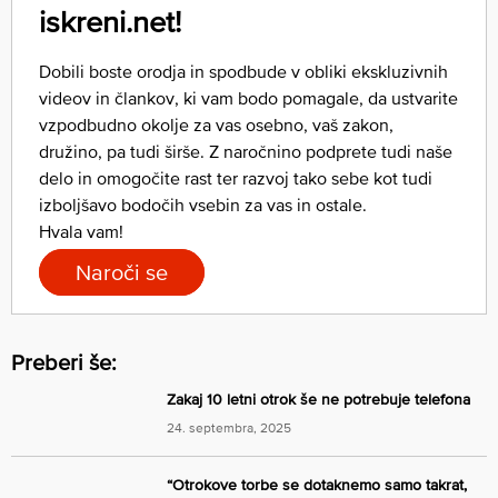
iskreni.net!
Dobili boste orodja in spodbude v obliki ekskluzivnih
videov in člankov, ki vam bodo pomagale, da ustvarite
vzpodbudno okolje za vas osebno, vaš zakon,
družino, pa tudi širše. Z naročnino podprete tudi naše
delo in omogočite rast ter razvoj tako sebe kot tudi
izboljšavo bodočih vsebin za vas in ostale.
Hvala vam!
Naroči se
Preberi še:
Zakaj 10 letni otrok še ne potrebuje telefona
24. septembra, 2025
“Otrokove torbe se dotaknemo samo takrat,