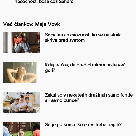
nosečnosti bosa čez Saharo
Več člankov: Maja Vovk
Socialna anksioznost: ko se najstnik
skriva pred svetom
Kdaj je čas, da pred otrokom niste več
goli?
Zakaj so v nekaterih družinah samo fantje
ali samo punce?
Se je po koncu šole res treba napiti?