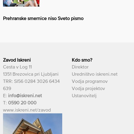
Prehranske smernice niso Sveto pismo
Zavod Iskreni
Kdo smo?
Cesta v Log 11
Direktor
1351 Brezovica pri Ljubljani
Uredništvo iskreni.net
TRR: SI56 0284 3026 6434
Vodja programov
639
Vodja projektov
E:
info@iskreni.net
Ustanovitelj
T:
0590 20 000
www.iskreni.net/zavod