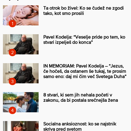
Ta otrok bo živel: Ko se čudež ne zgodi
tako, kot smo prosili
Pavel Kodelja: “Veselje pride po tem, ko
stvari izpelješ do konca”
IN MEMORIAM: Pavel Kodelja – “Jezus,
če hočeš, da ostanem še tukaj, te prosim
samo eno: daj mi čim več Svetega Duha”
8 stvari, ki sem jih nehala početi v
zakonu, da bi postala srečnejša žena
Socialna anksioznost: ko se najstnik
skriva pred svetom