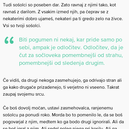
Tudi sošolci so poseben dar. Zato ravnaj z njimi tako, kot
ravnaš z darilom. Z vsakim izmed njih, pa čeprav se z
nekaterimi dobro ujameš, nekateri pa ti gredo zelo na živce.
Vsi so tvoji sošolci.
Biti pogumen ni nekaj, kar pride samo po
sebi, ampak je odločitev. Odločitev, da je
čut za sočloveka pomembnejši od strahu,
pomembnejši od sledenja drugim.
Če vidiš, da drugi nekoga zasmehujejo, ga odrivajo stran ali
ga kako drugače prizadenejo, ti verjetno ni vseeno. Takrat
zaupaj svojemu srcu.
Če boš dovolj močan, ustavi zasmehovalca, ranjenemu
sošolcu pa ponudi roko. Morda bo to pomenilo le, da se boš
pogovarjal z njim, medtem ko ga bodo drugi ignorirali. Ali da
se boš igral z njim. Ali sedel poleg njega pri kosilu. Ali ga