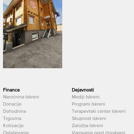
Finance
Dejavnosti
Naročnina Iskreni
Mediji Iskreni
Donacije
Programi Iskreni
Dohodnina
Terapevtski center Iskreni
Trgovina
Skupnost Iskreni
Kotizacije
Založba Iskreni
Oglaševanje
Varovanje pred zlorabami