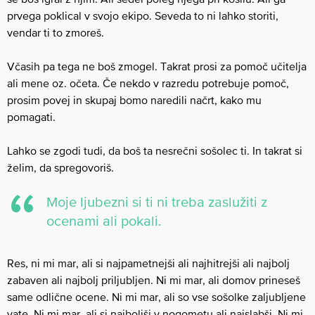
prvega poklical v svojo ekipo. Seveda to ni lahko storiti,
vendar ti to zmoreš.
Včasih pa tega ne boš zmogel. Takrat prosi za pomoč učitelja
ali mene oz. očeta. Če nekdo v razredu potrebuje pomoč,
prosim povej in skupaj bomo naredili načrt, kako mu
pomagati.
Lahko se zgodi tudi, da boš ta nesrečni sošolec ti. In takrat si
želim, da spregovoriš.
Moje ljubezni si ti ni treba zaslužiti z
ocenami ali pokali.
Res, ni mi mar, ali si najpametnejši ali najhitrejši ali najbolj
zabaven ali najbolj priljubljen. Ni mi mar, ali domov prineseš
same odlične ocene. Ni mi mar, ali so vse sošolke zaljubljene
vate. Ni mi mar, ali si najboljši v nogometu ali najslabši. Ni mi