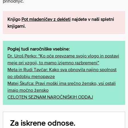
prihodnjič.
Knjigo
Pot mladeničev z dekleti
najdete v naši spletni
knjigarni.
Poglej tudi naročniške vsebine:
Dr. Uroš Perko: “Ko oče prevzame svojo vlogo in postavi
meje pri vzgoji, to mamo izjemno razbremeni”
Meta in Rudi Tavčar: Kako sva obnovila najino spolnost
po obdobju menopavze
Matej Škufca: Pravi moški ima srečno žensko, vsi ostali
imajo močno žensko
CELOTEN SEZNAM NAROČNIŠKIH ODDAJ
Za iskrene odnose.