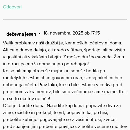
Odgovori
18. novembra, 2025 ob 17:15
deževna jesen
Velik problem v naši družbi je, ker moških, očetov ni doma.
Ali cele dneve delajo, ali gredo v fitnes, športajo, ali pa visijo
v gostilni ali v kakšnih bifejih. Z moško družbo seveda. Žena
in otroci pa moža doma nujno potrebujejo!
Ko so bili moji otroci še majhni in sem še hodila po
roditeljskih sestankih in govorilnih urah, skoraj nikoli ni bilo
nobenega očeta. Prav tako, ko so bili sestanki v cerkvi pred
prejemom zakramentov, bile smo večinoma same mame. Kot
da se to očetov ne tiče!
Očetje, bodite doma. Naredite kaj doma, pripravite drva za
zimo, očistite in prekopljite vrt, popravite kaj po hiši,
prebelite kuhinjo, pogovarjajte se z vašimi otroki, zvečer
pred spanjem jim preberite pravljico, zmolite večerno molitev