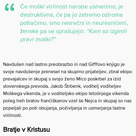
Če moški virilnost narobe usmerimo, je
destruktivna, če pa jo zatremo oziroma
potlačimo, smo nesrečni in neuresničeni,
ženske pa se sprašujejo:
“Kam so izginili
pravi moški?”
Navdušen nad lastno preobrazbo in nad Gifffovo knjigo je
svoje navdušenje prenesel na skupino prijateljev, zbral ekipo
prevajalcev in skupaj s svojo ženo Mico poskrbel za izid
slovenskega prevoda. Jakob Štrbenk, voditelj voditeljev
Moškega vikenda, je v voditeljsko ekipo letošnjega vikenda
poleg treh bratov frančiškanov vzel še Nejca in skupaj so nas
popeljali po poti obujanja, poživljanja in usmerjanja lastne
virilnosti.
Bratje v Kristusu