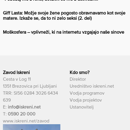
Giff Lasta: Možje svoje žene pogosto obravnavamo kot svoje
matere. Izkaže se, da to ni zelo seksi (2. del)
Moškosfera – vplivneži, ki na internetu vzgajajo naše sinove
Zavod Iskreni
Kdo smo?
Cesta v Log 11
Direktor
1351 Brezovica pri Ljubljani
Uredništvo iskreni.net
TRR: SI56 0284 3026 6434
Vodja programov
639
Vodja projektov
E:
info@iskreni.net
Ustanovitelj
T:
0590 20 000
www.iskreni.net/zavod