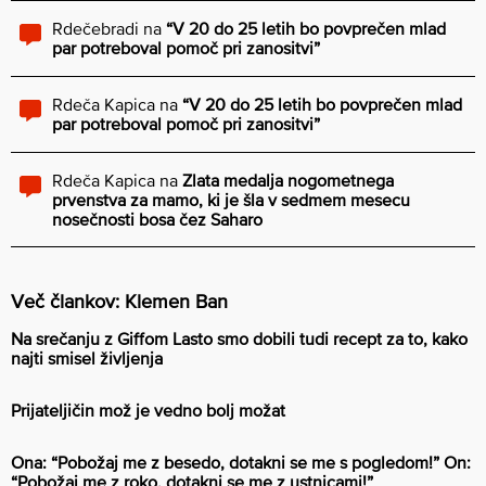
Rdečebradi
na
“V 20 do 25 letih bo povprečen mlad
par potreboval pomoč pri zanositvi”
Rdeča Kapica
na
“V 20 do 25 letih bo povprečen mlad
par potreboval pomoč pri zanositvi”
Rdeča Kapica
na
Zlata medalja nogometnega
prvenstva za mamo, ki je šla v sedmem mesecu
nosečnosti bosa čez Saharo
Več člankov: Klemen Ban
Na srečanju z Giffom Lasto smo dobili tudi recept za to, kako
najti smisel življenja
Prijateljičin mož je vedno bolj možat
Ona: “Pobožaj me z besedo, dotakni se me s pogledom!” On:
“Pobožaj me z roko, dotakni se me z ustnicami!”