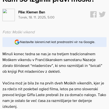
Piše:
Klemen Ban
torek, 18. 11. 2025, 5:00
Foto: Moški vikend
Nastavite iskreni.net kot prednostni vir na Google.
Minuli konec tedna se nas je na tretjem tradicionalnem
Moškem vikendu v Frančiškanskem samostanu Nazarje
zbralo štirideset “mladeničev”, ki smo razmišljali in “švicali”
ob knjigi Pot mladeničev z dekleti.
Večina mož je bila že na prvih dveh Moških vikendih, kjer je
za rdečo nit poskrbel ogled filma, letos pa smo slovenski
prevod knjige Giffa Laste prebrali že za domačo nalogo. Tako
nam je ostalo še več časa za razmišljanje ter deljenje
izkušenj.