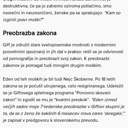
destruktivna, če pa jo zatremo oziroma potlačimo, smo
nesrečni in neuresničeni, ženske pa se sprašujejo:
“Kam so
izginili pravi moški?”
Preobrazba zakona
Giff je združil stare svetopisemske modrosti z modernimi
posvetnimi spoznanji in jih dal v prakso: rešil se je odvisnosti
od pornografije in preobrazil svoj zakon. K preobrazbi
zakonov je pomagal tudi mnogim drugim moškim.
Eden od teh moških je bil tudi Nejc Škoberne. Po 18 letih
zakona se je počutil utrujenega, celo resigniranega. Udeležil
se je Giffovega spletnega programa “Ponovno skovani
zakon” in zgodil se mu je “kvantni preskok”.
“Eden izmed
večjih sadov moje 7-tedenske preobrazbe v Giffovi skupini je
ta, da se z ženo že kakšnih 6 mesecev nisva zares ‘skregala’,
”
je zapisal v predgovoru k slovenskemu prevodu.