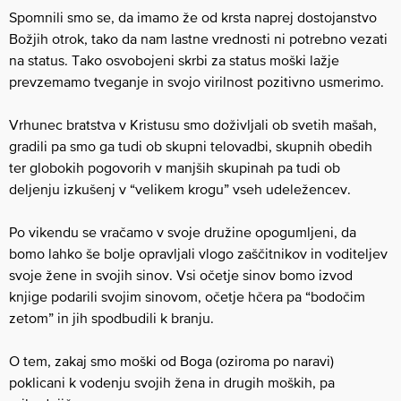
Spomnili smo se, da imamo že od krsta naprej dostojanstvo
Božjih otrok, tako da nam lastne vrednosti ni potrebno vezati
na status. Tako osvobojeni skrbi za status moški lažje
prevzemamo tveganje in svojo virilnost pozitivno usmerimo.
Vrhunec bratstva v Kristusu smo doživljali ob svetih mašah,
gradili pa smo ga tudi ob skupni telovadbi, skupnih obedih
ter globokih pogovorih v manjših skupinah pa tudi ob
deljenju izkušenj v “velikem krogu” vseh udeležencev.
Po vikendu se vračamo v svoje družine opogumljeni, da
bomo lahko še bolje opravljali vlogo zaščitnikov in voditeljev
svoje žene in svojih sinov. Vsi očetje sinov bomo izvod
knjige podarili svojim sinovom, očetje hčera pa “bodočim
zetom” in jih spodbudili k branju.
O tem, zakaj smo moški od Boga (oziroma po naravi)
poklicani k vodenju svojih žena in drugih moških, pa