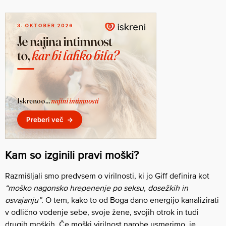
Kam so izginili pravi moški?
Razmišljali smo predvsem o virilnosti, ki jo Giff definira kot
“moško nagonsko hrepenenje po seksu, dosežkih in
osvajanju”
. O tem, kako to od Boga dano energijo kanalizirati
v odlično vodenje sebe, svoje žene, svojih otrok in tudi
drugih moških. Če moški virilnost narobe usmerimo, je