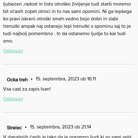
ljubezen ,radost in tisto otroško življenje tudi starši moremo
bit včasih zopet otroci in to nas sami opomini. Ni ga lepšega
ko pravi iskreni otroški smeh.vedno bojo dobri in slabi
trenutki ampak naj ostanejo lepi trenutki v spominu saj to je
tudi najbolj pomembno . In da ostanemo ljudje to kar tudi
smo.
Odgovori
15. septembra, 2023 ob 16:11
Ocka treh
Vsa cast za zapis Ivan!
Odgovori
15. septembra, 2023 ob 21:14
Strelec
V današnjih časih je tako,da je ogromno ljudi,ki so sami sebi