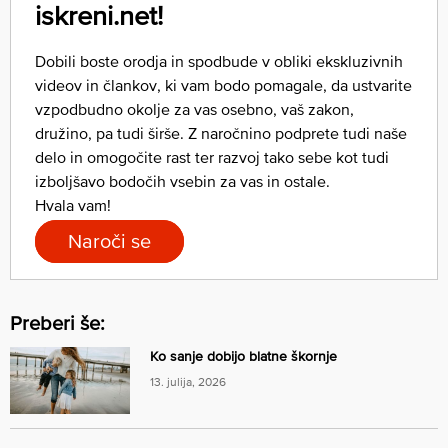
iskreni.net!
Dobili boste orodja in spodbude v obliki ekskluzivnih
videov in člankov, ki vam bodo pomagale, da ustvarite
vzpodbudno okolje za vas osebno, vaš zakon,
družino, pa tudi širše. Z naročnino podprete tudi naše
delo in omogočite rast ter razvoj tako sebe kot tudi
izboljšavo bodočih vsebin za vas in ostale.
Hvala vam!
Naroči se
Preberi še:
Ko sanje dobijo blatne škornje
13. julija, 2026