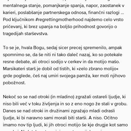
mentalnega stanje, pomanjkanje spanja, napor, zaostanek v
karieri, poslabšanje partnerskega odnosa, finančni razlogi …
Pod ključnikom #regrettingmotherhood najdemo celo vrsto
pričevanj, ki brez upanja na boljšo prihodnost govorijo o
tragedijah starševstva.
To se je, hvala Bogu, sedaj sicer precej spremenilo, ampak
spomnimo se, da še niti ni tako daleč nazaj, ko so potekale
resne debate, ali otroci sodijo v cerkev in da motijo mašo.
Marsikateri starš je dobil od tistih, ki »zelo zbrano molijo«
grde poglede, češ naj umiri svojega pamža, ker moti njihovo
pobožnost.
Nekoč so se nad otroki (in mladino) zgražali ostareli ljudje, ki
niso bili več v toku življenja in so z eno nogo že stali v grobu.
Danes se nad otroki in družinami zgražajo mladi odrasli
ljudje, ki bi naravno sami morali biti starši. A niso. Očitno
imamo nov tip ljudi, ki jih otroci motijo še kje drugje kot samo