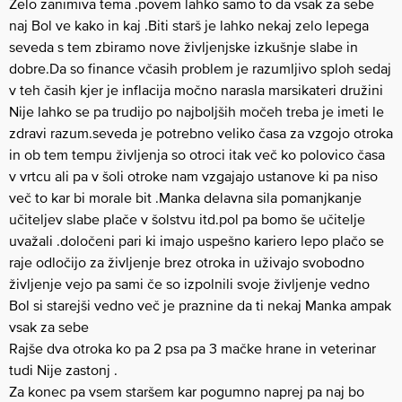
Zelo zanimiva tema .povem lahko samo to da vsak za sebe
naj Bol ve kako in kaj .Biti starš je lahko nekaj zelo lepega
seveda s tem zbiramo nove življenjske izkušnje slabe in
dobre.Da so finance včasih problem je razumljivo sploh sedaj
v teh časih kjer je inflacija močno narasla marsikateri družini
Nije lahko se pa trudijo po najboljših močeh treba je imeti le
zdravi razum.seveda je potrebno veliko časa za vzgojo otroka
in ob tem tempu življenja so otroci itak več ko polovico časa
v vrtcu ali pa v šoli otroke nam vzgajajo ustanove ki pa niso
več to kar bi morale bit .Manka delavna sila pomanjkanje
učiteljev slabe plače v šolstvu itd.pol pa bomo še učitelje
uvažali .določeni pari ki imajo uspešno kariero lepo plačo se
raje odločijo za življenje brez otroka in uživajo svobodno
življenje vejo pa sami če so izpolnili svoje življenje vedno
Bol si starejši vedno več je praznine da ti nekaj Manka ampak
vsak za sebe
Rajše dva otroka ko pa 2 psa pa 3 mačke hrane in veterinar
tudi Nije zastonj .
Za konec pa vsem staršem kar pogumno naprej pa naj bo