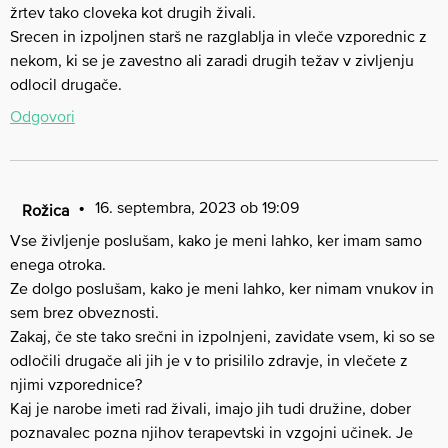
žrtev tako cloveka kot drugih živali.
Srecen in izpoljnen starš ne razglablja in vleče vzporednic z
nekom, ki se je zavestno ali zaradi drugih težav v zivljenju
odlocil drugače.
Odgovori
16. septembra, 2023 ob 19:09
Rožica
Vse življenje poslušam, kako je meni lahko, ker imam samo
enega otroka.
Ze dolgo poslušam, kako je meni lahko, ker nimam vnukov in
sem brez obveznosti.
Zakaj, če ste tako srečni in izpolnjeni, zavidate vsem, ki so se
odločili drugače ali jih je v to prisililo zdravje, in vlečete z
njimi vzporednice?
Kaj je narobe imeti rad živali, imajo jih tudi družine, dober
poznavalec pozna njihov terapevtski in vzgojni učinek. Je