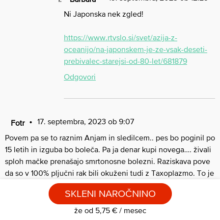
Ni Japonska nek zgled!
https://www.rtvslo.si/svet/azija-z-
oceanijo/na-japonskem-je-ze-vsak-deseti-
prebivalec-starejsi-od-80-let/681879
Odgovori
17. septembra, 2023 ob 9:07
Fotr
Povem pa se to raznim Anjam in sledilcem.. pes bo poginil po
15 letih in izguba bo boleča. Pa ja denar kupi novega…. živali
sploh mačke prenašajo smrtonosne bolezni. Raziskava pove
da so v 100% pljučni rak bili okuženi tudi z Taxoplazmo. To je
parazit ki kroži med macko in glodalci, miši podgane,… ta
SKLENI NAROČNINO
zanimiv vragec preveže možganske centre in tako glodalec
misli da je mačka njen je.ač…. jasno maček miško pohrusta in
že od 5,75 € / mesec