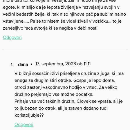
more dati toliko volje in veselja. Žal in hudo mi je za vse
egote, ki mislijo da je lepota življenja v razvajanju svojih v
večini bedastih želja, ki itak niso njihove pač pa subliminalno
vstavljene….. Pa se to nisem še videl živali v vozičku… to je
zanesljivo raca avtorja ki se nagiba v debilnost!
Odgovori
17. septembra, 2023 ob 11:11
dana
V bližnji soseščini živi priseljena družina z juga, ki ima
enega za drugim štiri otroke. Gospa je lepo doma,
otroci zastonj vakodnevno hodijo v vrtec. Za veliko
družino prejemajo vse možne dodatke.
Prihaja vse več takšnih družin. Človek se vpraša, ali je
to ljubezen do otrok, ali je zraven dodano tudi
koristoljubje??
Odgovori