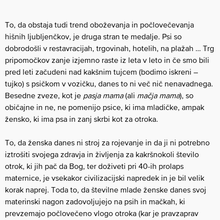
To, da obstaja tudi trend oboževanja in počlovečevanja
hišnih ljubljenčkov, je druga stran te medalje. Psi so
dobrodošli v restavracijah, trgovinah, hotelih, na plažah … Trg
pripomočkov zanje izjemno raste iz leta v leto in če smo bili
pred leti začudeni nad kakšnim tujcem (bodimo iskreni –
tujko) s psičkom v vozičku, danes to ni več nič nenavadnega.
Besedne zveze, kot je
pasja mama
(ali
mačja mama
), so
običajne in ne, ne pomenijo psice, ki ima mladičke, ampak
žensko, ki ima psa in zanj skrbi kot za otroka.
To, da ženska danes ni stroj za rojevanje in da ji ni potrebno
iztrošiti svojega zdravja in življenja za kakršnokoli število
otrok, ki jih pač da Bog, ter doživeti pri 40-ih prolaps
maternice, je vsekakor civilizacijski napredek in je bil velik
korak naprej. Toda to, da številne mlade ženske danes svoj
materinski nagon zadovoljujejo na psih in mačkah, ki
prevzemajo počlovečeno vlogo otroka (kar je pravzaprav