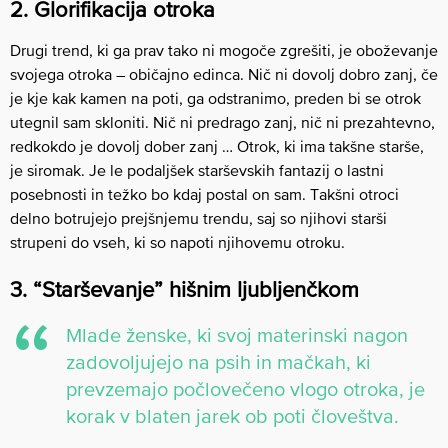
2. Glorifikacija otroka
Drugi trend, ki ga prav tako ni mogoče zgrešiti, je oboževanje
svojega otroka – običajno edinca. Nič ni dovolj dobro zanj, če
je kje kak kamen na poti, ga odstranimo, preden bi se otrok
utegnil sam skloniti. Nič ni predrago zanj, nič ni prezahtevno,
redkokdo je dovolj dober zanj … Otrok, ki ima takšne starše,
je siromak. Je le podaljšek starševskih fantazij o lastni
posebnosti in težko bo kdaj postal on sam. Takšni otroci
delno botrujejo prejšnjemu trendu, saj so njihovi starši
strupeni do vseh, ki so napoti njihovemu otroku.
3. “Starševanje” hišnim ljubljenčkom
Mlade ženske, ki svoj materinski nagon
zadovoljujejo na psih in mačkah, ki
prevzemajo počlovečeno vlogo otroka, je
korak v blaten jarek ob poti človeštva.