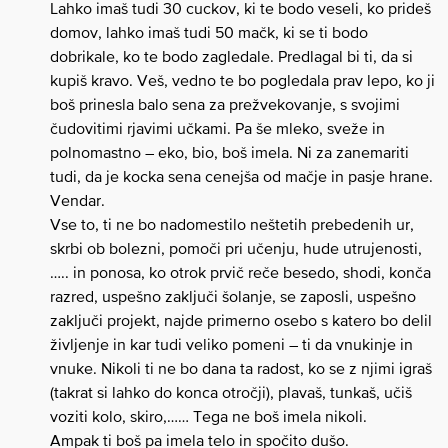
Lahko imaš tudi 30 cuckov, ki te bodo veseli, ko prideš
domov, lahko imaš tudi 50 mačk, ki se ti bodo
dobrikale, ko te bodo zagledale. Predlagal bi ti, da si
kupiš kravo. Veš, vedno te bo pogledala prav lepo, ko ji
boš prinesla balo sena za prežvekovanje, s svojimi
čudovitimi rjavimi učkami. Pa še mleko, sveže in
polnomastno – eko, bio, boš imela. Ni za zanemariti
tudi, da je kocka sena cenejša od mačje in pasje hrane.
Vendar.
Vse to, ti ne bo nadomestilo neštetih prebedenih ur,
skrbi ob bolezni, pomoči pri učenju, hude utrujenosti,
….. in ponosa, ko otrok prvič reče besedo, shodi, konča
razred, uspešno zaključi šolanje, se zaposli, uspešno
zaključi projekt, najde primerno osebo s katero bo delil
življenje in kar tudi veliko pomeni – ti da vnukinje in
vnuke. Nikoli ti ne bo dana ta radost, ko se z njimi igraš
(takrat si lahko do konca otročji), plavaš, tunkaš, učiš
voziti kolo, skiro,…… Tega ne boš imela nikoli.
Ampak ti boš pa imela telo in spočito dušo.