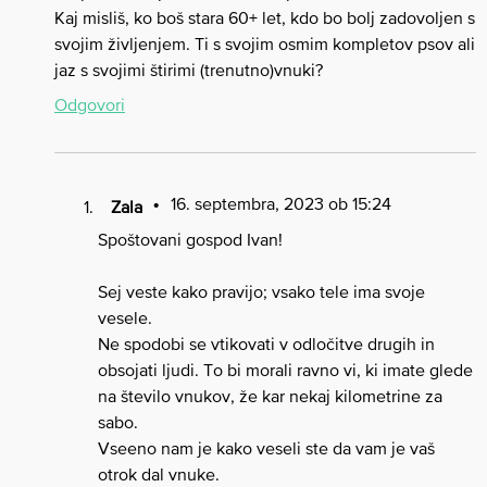
Kaj misliš, ko boš stara 60+ let, kdo bo bolj zadovoljen s
svojim življenjem. Ti s svojim osmim kompletov psov ali
jaz s svojimi štirimi (trenutno)vnuki?
Odgovori
16. septembra, 2023 ob 15:24
Zala
Spoštovani gospod Ivan!
Sej veste kako pravijo; vsako tele ima svoje
vesele.
Ne spodobi se vtikovati v odločitve drugih in
obsojati ljudi. To bi morali ravno vi, ki imate glede
na število vnukov, že kar nekaj kilometrine za
sabo.
Vseeno nam je kako veseli ste da vam je vaš
otrok dal vnuke.