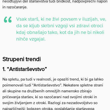
neodtujljivi del starševstva tudi bridkost, nadpovprečni napori
in razočaranje.
Vsak starš, ki ne živi povsem v iluzijah, ve,
da se kljub skrbni vzgoji vsi zdravi otroci
kdaj obnašajo tako, kot da jih ne bi nikoli
nihče vzgajal.
Strupeni trendi
1. “Antistarševstvo”
Na spletu, pa tudi v realnosti, je opaziti trend, ki bi ga lahko
poimenovali tudi “Antistarševstvo”. Nekatere spletne strani
ali skupine na družbenih omrežjih namensko zbirajo
pričevanja staršev, ki so razočarani nad svojimi otroki in
svojim življenjem z otroki. Razlogi za nezadovoljstvo so
najrazličnejši: bolezen otroka, poslabšanje starševega