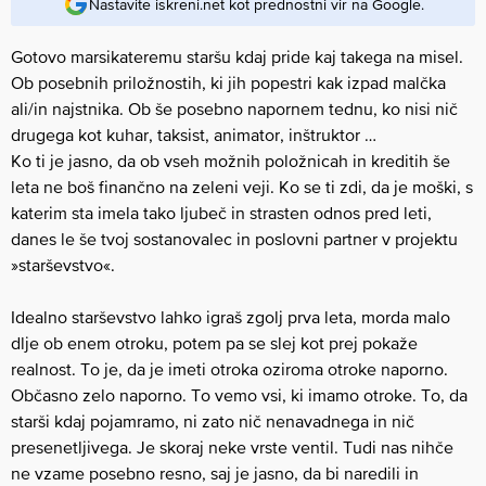
Nastavite iskreni.net kot prednostni vir na Google.
Gotovo marsikateremu staršu kdaj pride kaj takega na misel.
Ob posebnih priložnostih, ki jih popestri kak izpad malčka
ali/in najstnika. Ob še posebno napornem tednu, ko nisi nič
drugega kot kuhar, taksist, animator, inštruktor …
Ko ti je jasno, da ob vseh možnih položnicah in kreditih še
leta ne boš finančno na zeleni veji. Ko se ti zdi, da je moški, s
katerim sta imela tako ljubeč in strasten odnos pred leti,
danes le še tvoj sostanovalec in poslovni partner v projektu
»starševstvo«.
Idealno starševstvo lahko igraš zgolj prva leta, morda malo
dlje ob enem otroku, potem pa se slej kot prej pokaže
realnost. To je, da je imeti otroka oziroma otroke naporno.
Občasno zelo naporno. To vemo vsi, ki imamo otroke. To, da
starši kdaj pojamramo, ni zato nič nenavadnega in nič
presenetljivega. Je skoraj neke vrste ventil. Tudi nas nihče
ne vzame posebno resno, saj je jasno, da bi naredili in