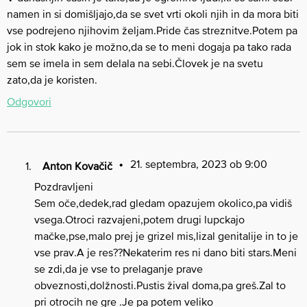
namen in si domišljajo,da se svet vrti okoli njih in da mora biti
vse podrejeno njihovim željam.Pride čas streznitve.Potem pa
jok in stok kako je možno,da se to meni dogaja pa tako rada
sem se imela in sem delala na sebi.Človek je na svetu
zato,da je koristen.
Odgovori
21. septembra, 2023 ob 9:00
Anton Kovačič
Pozdravljeni
Sem oče,dedek,rad gledam opazujem okolico,pa vidiš
vsega.Otroci razvajeni,potem drugi lupckajo
mačke,pse,malo prej je grizel mis,lizal genitalije in to je
vse prav.A je res??Nekaterim res ni dano biti stars.Meni
se zdi,da je vse to prelaganje prave
obveznosti,dolžnosti.Pustis žival doma,pa greš.Zal to
pri otrocih ne gre .Je pa potem veliko