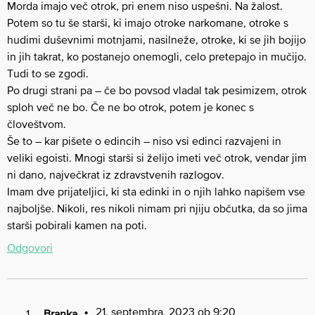
Morda imajo več otrok, pri enem niso uspešni. Na žalost.
Potem so tu še starši, ki imajo otroke narkomane, otroke s
hudimi duševnimi motnjami, nasilneže, otroke, ki se jih bojijo
in jih takrat, ko postanejo onemogli, celo pretepajo in mučijo.
Tudi to se zgodi.
Po drugi strani pa – če bo povsod vladal tak pesimizem, otrok
sploh več ne bo. Če ne bo otrok, potem je konec s
človeštvom.
Še to – kar pišete o edincih – niso vsi edinci razvajeni in
veliki egoisti. Mnogi starši si želijo imeti več otrok, vendar jim
ni dano, največkrat iz zdravstvenih razlogov.
Imam dve prijateljici, ki sta edinki in o njih lahko napišem vse
najboljše. Nikoli, res nikoli nimam pri njiju občutka, da so jima
starši pobirali kamen na poti.
Odgovori
21. septembra, 2023 ob 9:20
Branka