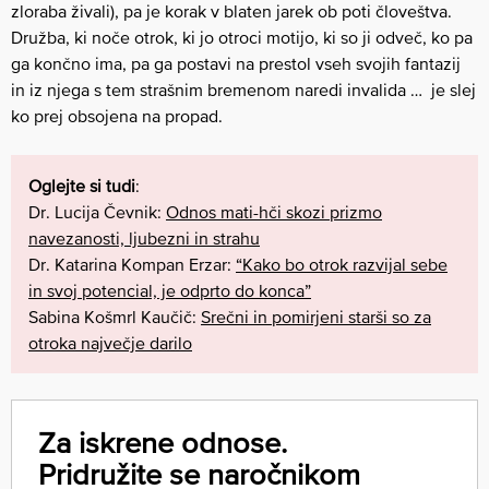
zloraba živali), pa je korak v blaten jarek ob poti človeštva.
Družba, ki noče otrok, ki jo otroci motijo, ki so ji odveč, ko pa
ga končno ima, pa ga postavi na prestol vseh svojih fantazij
in iz njega s tem strašnim bremenom naredi invalida … je slej
ko prej obsojena na propad.
Oglejte si tudi
:
Dr. Lucija Čevnik:
Odnos mati-hči skozi prizmo
navezanosti, ljubezni in strahu
Dr. Katarina Kompan Erzar:
“Kako bo otrok razvijal sebe
in svoj potencial, je odprto do konca”
Sabina Košmrl Kaučič:
Srečni in pomirjeni starši so za
otroka največje darilo
Za iskrene odnose.
Pridružite se naročnikom