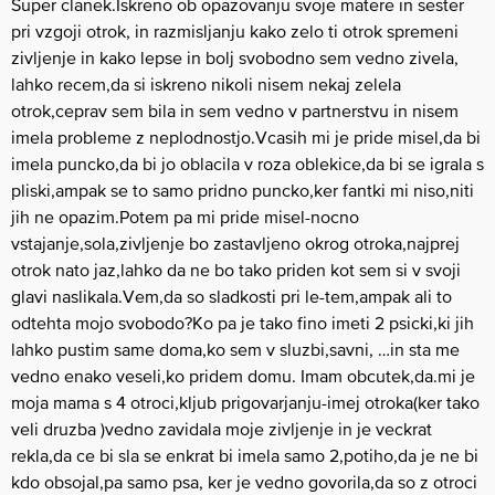
Super clanek.Iskreno ob opazovanju svoje matere in sester
pri vzgoji otrok, in razmisljanju kako zelo ti otrok spremeni
zivljenje in kako lepse in bolj svobodno sem vedno zivela,
lahko recem,da si iskreno nikoli nisem nekaj zelela
otrok,ceprav sem bila in sem vedno v partnerstvu in nisem
imela probleme z neplodnostjo.Vcasih mi je pride misel,da bi
imela puncko,da bi jo oblacila v roza oblekice,da bi se igrala s
pliski,ampak se to samo pridno puncko,ker fantki mi niso,niti
jih ne opazim.Potem pa mi pride misel-nocno
vstajanje,sola,zivljenje bo zastavljeno okrog otroka,najprej
otrok nato jaz,lahko da ne bo tako priden kot sem si v svoji
glavi naslikala.Vem,da so sladkosti pri le-tem,ampak ali to
odtehta mojo svobodo?Ko pa je tako fino imeti 2 psicki,ki jih
lahko pustim same doma,ko sem v sluzbi,savni, …in sta me
vedno enako veseli,ko pridem domu. Imam obcutek,da.mi je
moja mama s 4 otroci,kljub prigovarjanju-imej otroka(ker tako
veli druzba )vedno zavidala moje zivljenje in je veckrat
rekla,da ce bi sla se enkrat bi imela samo 2,potiho,da je ne bi
kdo obsojal,pa samo psa, ker je vedno govorila,da so z otroci