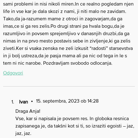
sami problemi in nisi nikoli miren.In ce realno pogledam njen
life in vse kar je dala skozi z nami, ji niti malo ne zavidam.
Tako,da ja-razumem mame z otroci in zagovarjam,da ga
imas,ce si ga res zelis.Po drugi strani pa hvala bogu,da je
razumljivo in povsem sprejemljivo v danasnjih druzbi,da ga
nimas in na prvo mesto postavis sebe in zivljenje,ki ga zelis
ziveti.Ker si vsaka zenska ne zeli izkusit “radosti” starsevstva
in ji bolj ustreza,da je pasja mama ali pa nic od tega in le s
tem ni nic narobe. Pozdravljam svobodo odlocanja.
Odgovori
15. septembra, 2023 ob 14:28
Ivan
Draga Anja!
Vse, kar si napisala je povsem res. In globoka resnica
zapisanega je, da takšni kot si ti, so izraziti egoisti – jaz,
jaz, jaz.