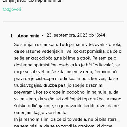
zalaja ja tudi ob neprimerni uri
Odgovori
23. septembra, 2023 ob 16:44
Anonimnia
Se strinjam s člankom. Tudi jaz sem v težavah z otroki,
da se razume vedenjskih , velikokrat pomislila, da če bi
se še enkrat odločala,ne bi imela otrok. Pa sem zelo
dosledna optimistična oseba,a ko je hči “odtavala”, se
mi je sesul svet, in še zdaj nisem v redu, čeravno hči
pravi da je čista….pa ni edinka.. in boli, ker veš, da se
trudiš,vzgajaš, družba pa ti jo spelje z raznimi
prevarami, kot so droge in podobno. In najhuje je, da
vsi mislimo, da so šolski odličnjaki top družba.. a ravno
šolske odličnjakinje, so jo navadile kaditi travo..da ne
omenjam kaj je vse sledilo.
In ja resno mislim, da če bi to vedela, ne bi bila starš…
pa sem mislila, da se to zgodi le otrokom, ki doma