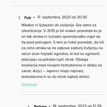
17. septembra, 2023 ob 20:30
Fotr
Nikakor ni ljubezen do zivljenja. Gre samo za
izkoriščenje. V 2015 je bil viralen posnetek ko je
en tak otroka in rjuhasto spremljevalko vrgel ob
tla pred policajem. S tem je hotel povedati, da niti
za ceno otroka se ne odpove zastonj življenju na
račun sicer hojladri egoistov, ki kot so ugotovili
plačujejo za potrebe tujih otrok. Obstaja
korelacija med nivojem testosterona in skrbjo za
zarod. Azijci – Japonci imajo najmanj
testosterona in so do otrok najbolj skrbni.
Odgovori
19. septembra, 2023 ob 12:29
Barbara