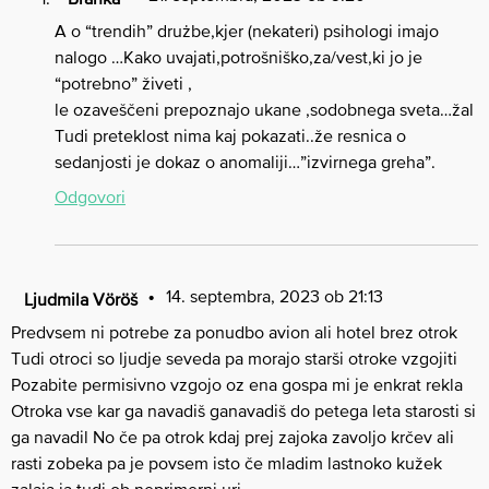
A o “trendih” drużbe,kjer (nekateri) psihologi imajo
nalogo …Kako uvajati,potrošniško,za/vest,ki jo je
“potrebno” živeti ,
le ozaveščeni prepoznajo ukane ,sodobnega sveta…žal
Tudi preteklost nima kaj pokazati..že resnica o
sedanjosti je dokaz o anomaliji…”izvirnega greha”.
Odgovori
14. septembra, 2023 ob 21:13
Ljudmila Vöröš
Predvsem ni potrebe za ponudbo avion ali hotel brez otrok
Tudi otroci so ljudje seveda pa morajo starši otroke vzgojiti
Pozabite permisivno vzgojo oz ena gospa mi je enkrat rekla
Otroka vse kar ga navadiš ganavadiš do petega leta starosti si
ga navadil No če pa otrok kdaj prej zajoka zavoljo krčev ali
rasti zobeka pa je povsem isto če mladim lastnoko kužek