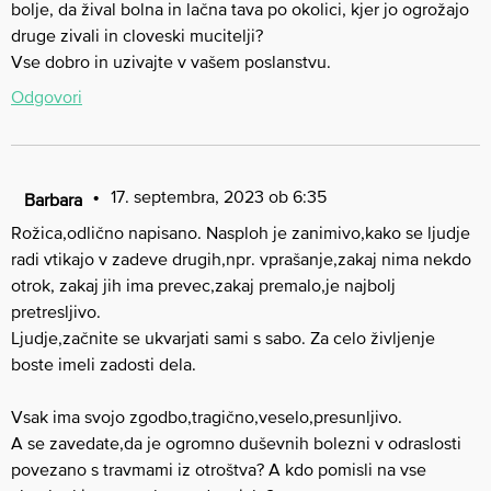
bolje, da žival bolna in lačna tava po okolici, kjer jo ogrožajo
druge zivali in cloveski mucitelji?
Vse dobro in uzivajte v vašem poslanstvu.
Odgovori
17. septembra, 2023 ob 6:35
Barbara
Rožica,odlično napisano. Nasploh je zanimivo,kako se ljudje
radi vtikajo v zadeve drugih,npr. vprašanje,zakaj nima nekdo
otrok, zakaj jih ima prevec,zakaj premalo,je najbolj
pretresljivo.
Ljudje,začnite se ukvarjati sami s sabo. Za celo življenje
boste imeli zadosti dela.
Vsak ima svojo zgodbo,tragično,veselo,presunljivo.
A se zavedate,da je ogromno duševnih bolezni v odraslosti
povezano s travmami iz otroštva? A kdo pomisli na vse