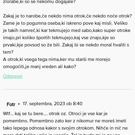
zlorabe,ki so se nekomu dogajale?
Zakaj je to narobe,če nekdo nima otrok,če nekdo noče otrok?
Zame je to pogumna oseba,ki iskreno pove kaj misli. Veliko
je takih namreč,ki kar tekmujejo med sabo,kako super otroke
imajo,pri koliko športih tekmujejo,kaj vse znajo,kje so
prvaki,kje povsod so že bili. Zakaj bi se nekdo moral hvaliti s
tem?
A otrok,ki vsega tega nima,ker mu starši me morejo
omogočiti,je manj vreden ali kako?
Odgovori
17. septembra, 2023 ob 8:40
Fotr
Wtf… kaj se tu bere…. otrok oz. Otroci je vse kar je
pomembno. Pomembno zato ker z nikomur ne moreš imeti
tako lepega odnosa kakor s svojim otrokom. Nihče in nič ne