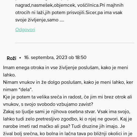
nagrad,nasmešek,objemcek, voščilnica.Pri majhnih
otrocih ni laži,jih potem prisvojili.Sicer,pa ima vsak
svoje življenje,samo ….
Odgovori
16. septembra, 2023 ob 18:50
Roži
Imam enega otroka in vse življenje poslušam, kako je meni
lahko.
Nimam vnukov in že dolgo poslušam, kako je meni lahko, ker
nimam “dela”.
Kje je potem ta velika sreča in radost, če jim mi brez otrok ali
vnukov, s svojo svobodo vzbujamo zavist?
Zakaj so ljudje sami je njihova osebna stvar. Vsak ima svojo,
lahko tudi zelo pretresljivo zgodbo, ki o njej ne govori. Kaj je
narobe imeti rad mačko ali psa? Tudi druzine jih imajo. Je
žival bolj srečna, ko bolna in lačna tava po bližnji okolici in je