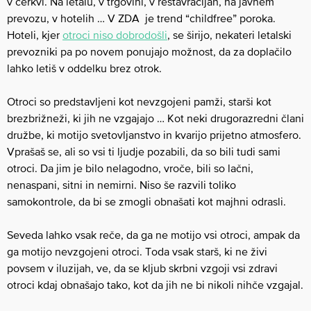
v cerkvi. Na letalu, v trgovini, v restavracijah, na javnem
prevozu, v hotelih … V ZDA je trend “childfree” poroka.
Hoteli, kjer
otroci niso dobrodošli
, se širijo, nekateri letalski
prevozniki pa po novem ponujajo možnost, da za doplačilo
lahko letiš v oddelku brez otrok.
Otroci so predstavljeni kot nevzgojeni pamži, starši kot
brezbrižneži, ki jih ne vzgajajo … Kot neki drugorazredni člani
družbe, ki motijo svetovljanstvo in kvarijo prijetno atmosfero.
Vprašaš se, ali so vsi ti ljudje pozabili, da so bili tudi sami
otroci. Da jim je bilo nelagodno, vroče, bili so lačni,
nenaspani, sitni in nemirni. Niso še razvili toliko
samokontrole, da bi se zmogli obnašati kot majhni odrasli.
Seveda lahko vsak reče, da ga ne motijo vsi otroci, ampak da
ga motijo nevzgojeni otroci. Toda vsak starš, ki ne živi
povsem v iluzijah, ve, da se kljub skrbni vzgoji vsi zdravi
otroci kdaj obnašajo tako, kot da jih ne bi nikoli nihče vzgajal.