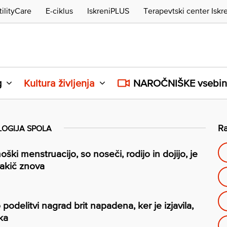
tilityCare
E-ciklus
IskreniPLUS
Terapevtski center Iskr
g
Kultura življenja
NAROČNIŠKE vsebi
Ra
LOGIJA SPOLA
oški menstruacijo, so noseči, rodijo in dojijo, je
sakič znova
odelitvi nagrad brit napadena, ker je izjavila,
ka