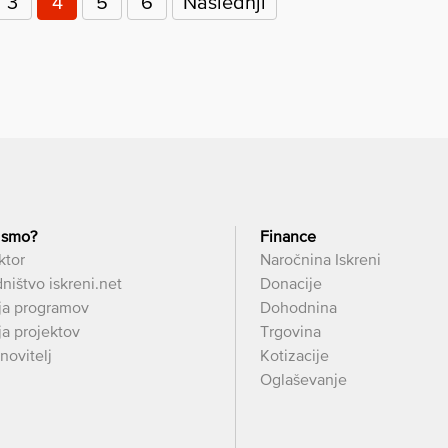
3
4
5
6
Naslednji
 smo?
Finance
ktor
Naročnina Iskreni
ništvo iskreni.net
Donacije
ja programov
Dohodnina
a projektov
Trgovina
novitelj
Kotizacije
Oglaševanje