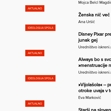
Mojca Belcl Magdi
AKTUALNO
Ženska nič več
Ana Uršič
IDEOLOGIJA SPOLA
Disney Pixar pre
junak gej
Uredništvo iskreni
AKTUALNO
Always bo s svo
»menstruacije n
Uredništvo iskreni
IDEOLOGIJA SPOLA
»Vijolašola« – p
otroke uvaja v t
Eva Markovič
AKTUALNO
Starši na sloven