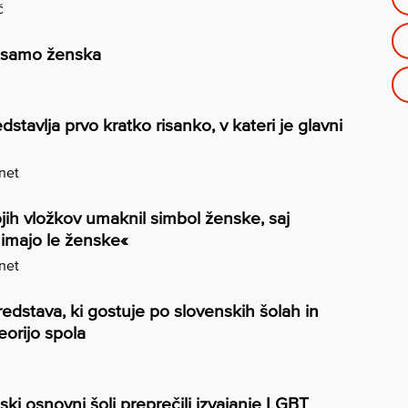
č
 samo ženska
dstavlja prvo kratko risanko, v kateri je glavni
.net
jih vložkov umaknil simbol ženske, saj
imajo le ženske«
.net
redstava, ki gostuje po slovenskih šolah in
eorijo spola
ski osnovni šoli preprečili izvajanje LGBT