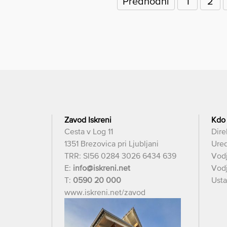
prispevkov
Predhodni
1
2
Zavod Iskreni
Kdo
Cesta v Log 11
Dire
1351 Brezovica pri Ljubljani
Ured
TRR: SI56 0284 3026 6434 639
Vod
E:
info@iskreni.net
Vodj
T:
0590 20 000
Usta
www.iskreni.net/zavod