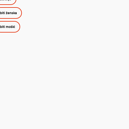
biti ženska
biti moški