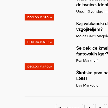
delavnice. Ideo
Uredništvo iskreni
IDEOLOGIJA SPOLA
Kaj vatikanski 
vzgojiteljem?
Mojca Belcl Magdi
IDEOLOGIJA SPOLA
Se deklice kmal
fantovskih iger?
Eva Markovič
IDEOLOGIJA SPOLA
Škotska prva na
LGBT
Eva Markovič
Številčenje