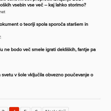
loških vsebin vse več – kaj lahko storimo?
.net
dokument o teoriji spola sporoča staršem in
č
u ne bodo več smele igrati dekliških, fantje pa
 svetu v šole vključila obvezno poučevanje o