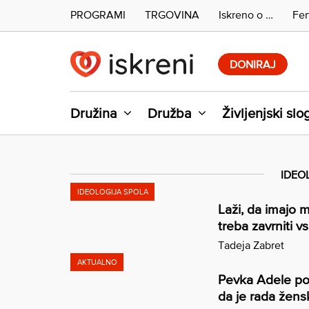
PROGRAMI
TRGOVINA
Iskreno o …
Fer
Skip
to
DONIRAJ
content
Družina
Družba
Življenjski slo
IDEO
IDEOLOGIJA SPOLA
Laži, da imajo m
treba zavrniti v
Tadeja Zabret
AKTUALNO
Pevka Adele po p
da je rada žens