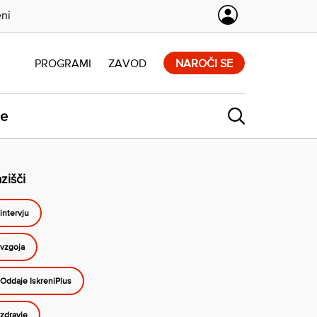
eni
PROGRAMI
ZAVOD
NAROČI SE
ne
zišči
intervju
vzgoja
Oddaje IskreniPlus
zdravje