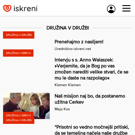
Skip
to
content
DRUŽINA V DRUŽBI
DRUŽINA V DRUŽBI
Prenehajmo z nasiljem!
Uredništvo iskreni.net
DRUŽINA V CERKVI
Intervju s s. Anno Walaszek:
»Verjemite, da je Bog po vas
zmožen narediti velike stvari, če se
mu le daste na razpolago«
Klemen Klemen
Naš misijon naj bo, da postanemo
užitna Cerkev
Maja Kos
DRUŽINA V CERKVI
DRUŽINA V DRUŽBI
“Prisotni so vedno močnejši pritiski,
da se temeljna načela naše družbe