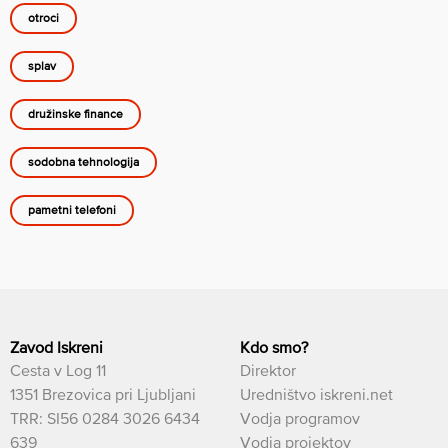
otroci
splav
družinske finance
sodobna tehnologija
pametni telefoni
Zavod Iskreni
Kdo smo?
Cesta v Log 11
Direktor
1351 Brezovica pri Ljubljani
Uredništvo iskreni.net
TRR: SI56 0284 3026 6434
Vodja programov
639
Vodja projektov