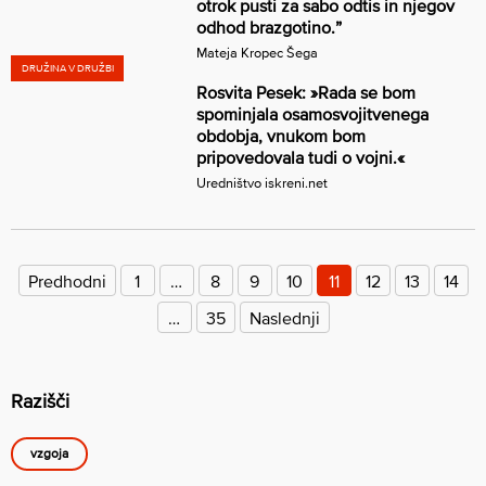
otrok pusti za sabo odtis in njegov
odhod brazgotino.”
Mateja Kropec Šega
DRUŽINA V DRUŽBI
Rosvita Pesek: »Rada se bom
spominjala osamosvojitvenega
obdobja, vnukom bom
pripovedovala tudi o vojni.«
Uredništvo iskreni.net
Številčenje
prispevkov
Predhodni
1
…
8
9
10
11
12
13
14
…
35
Naslednji
Razišči
vzgoja