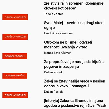
zrelativizira in spremeni dojemanje
človeka kot osebe”
Tadeja Zabret
DRUŽINA V DRUŽBI
Sveti Matej – svetnik na drugi strani
ograje
Uredništvo iskreni.net
DRUŽINA V DRUŽBI
Otrokom ne bi smeli odvzeti
možnosti uvajanja v vrtec
Manca Sever Žumer
ODNOSI V DRUŽINI
Za preprečevanje nasilja sta ključna
pogovor in zaupanje
Dušan Poslek
ODNOSI V DRUŽINI
Zakaj se žrtev nasilja vrača v nasilen
odnos in kako ji pomagati?
Dušan Poslek
DRUŽINA V DRUŽBI
[Intervju] Zakonca Brumec in njuna
zgodba o poslanstvu rejništva: “Vsak