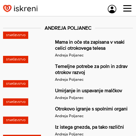
Skip
to
content
ANDREJA POLJANEC
STARŠEVSTVO
Mama in oče sta zapisana v vsaki
celici otrokovega telesa
Andreja Poljanec
STARŠEVSTVO
Temeljne potrebe za poln in zdrav
otrokov razvoj
Andreja Poljanec
STARŠEVSTVO
Umirjanje in uspavanje malčkov
Andreja Poljanec
STARŠEVSTVO
Otrokovo igranje s spolnimi organi
Andreja Poljanec
STARŠEVSTVO
Iz istega gnezda, pa tako različni
Andreja Poljanec