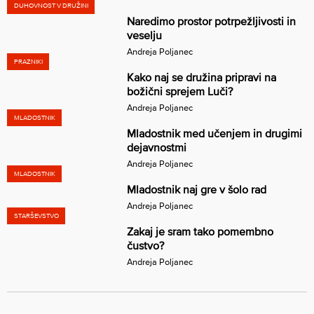
DUHOVNOST V DRUŽINI
Naredimo prostor potrpežljivosti in
veselju
Andreja Poljanec
PRAZNIKI
Kako naj se družina pripravi na
božični sprejem Luči?
Andreja Poljanec
MLADOSTNIK
Mladostnik med učenjem in drugimi
dejavnostmi
Andreja Poljanec
MLADOSTNIK
Mladostnik naj gre v šolo rad
Andreja Poljanec
STARŠEVSTVO
Zakaj je sram tako pomembno
čustvo?
Andreja Poljanec
Številčenje