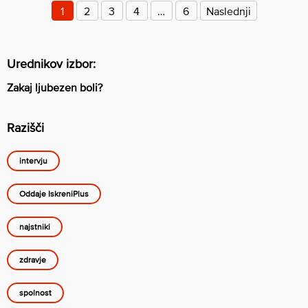
prispevkov
1
2
3
4
…
6
Naslednji
Urednikov izbor:
Zakaj ljubezen boli?
Razišči
intervju
Oddaje IskreniPlus
najstniki
zdravje
spolnost