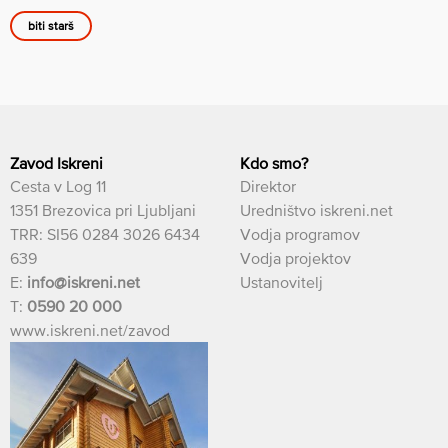
biti starš
Zavod Iskreni
Kdo smo?
Cesta v Log 11
Direktor
1351 Brezovica pri Ljubljani
Uredništvo iskreni.net
TRR: SI56 0284 3026 6434
Vodja programov
639
Vodja projektov
E:
info@iskreni.net
Ustanovitelj
T:
0590 20 000
www.iskreni.net/zavod