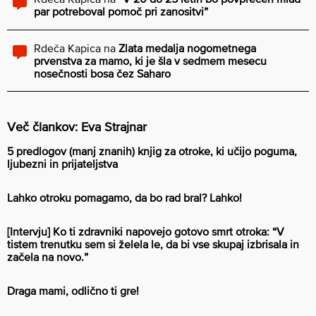
par potreboval pomoč pri zanositvi”
Rdeča Kapica
na
Zlata medalja nogometnega
prvenstva za mamo, ki je šla v sedmem mesecu
nosečnosti bosa čez Saharo
Več člankov: Eva Strajnar
5 predlogov (manj znanih) knjig za otroke, ki učijo poguma,
ljubezni in prijateljstva
Lahko otroku pomagamo, da bo rad bral? Lahko!
[Intervju] Ko ti zdravniki napovejo gotovo smrt otroka: “V
tistem trenutku sem si želela le, da bi vse skupaj izbrisala in
začela na novo.”
Draga mami, odlično ti gre!