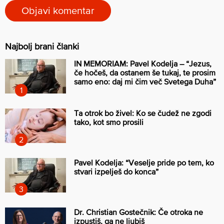
Najbolj brani članki
IN MEMORIAM: Pavel Kodelja – “Jezus,
če hočeš, da ostanem še tukaj, te prosim
samo eno: daj mi čim več Svetega Duha”
Ta otrok bo živel: Ko se čudež ne zgodi
tako, kot smo prosili
Pavel Kodelja: “Veselje pride po tem, ko
stvari izpelješ do konca”
Dr. Christian Gostečnik: Če otroka ne
izpustiš, ga ne ljubiš