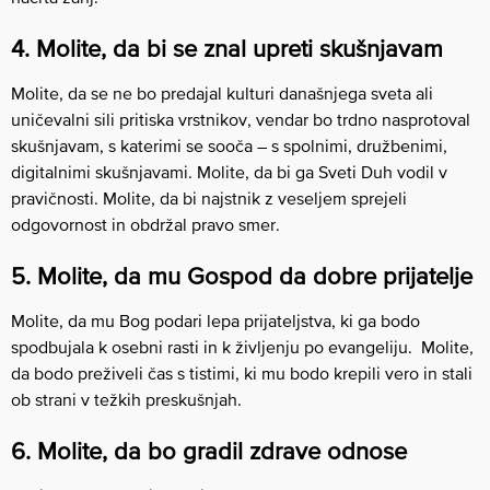
4. Molite, da bi se znal upreti skušnjavam
Molite, da se ne bo predajal kulturi današnjega sveta ali
uničevalni sili pritiska vrstnikov, vendar bo trdno nasprotoval
skušnjavam, s katerimi se sooča – s spolnimi, družbenimi,
digitalnimi skušnjavami. Molite, da bi ga Sveti Duh vodil v
pravičnosti. Molite, da bi najstnik z veseljem sprejeli
odgovornost in obdržal pravo smer.
5. Molite, da mu Gospod da dobre prijatelje
Molite, da mu Bog podari lepa prijateljstva, ki ga bodo
spodbujala k osebni rasti in k življenju po evangeliju. Molite,
da bodo preživeli čas s tistimi, ki mu bodo krepili vero in stali
ob strani v težkih preskušnjah.
6. Molite, da bo gradil zdrave odnose