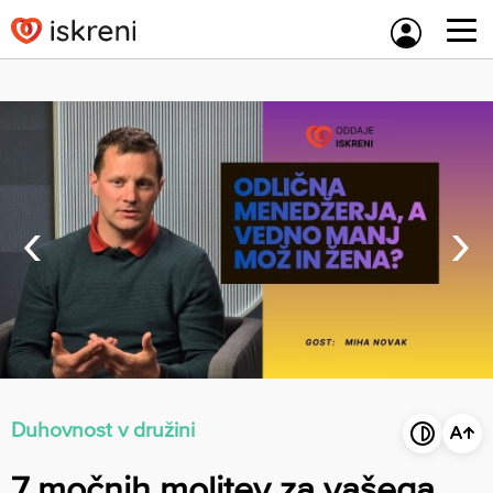
Skip
to
content
‹
›
Duhovnost v družini
7 močnih molitev za vašega