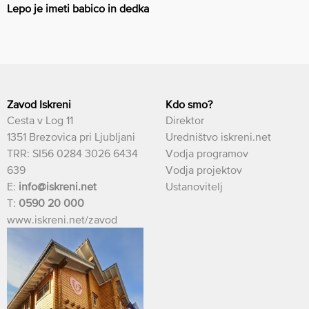
Lepo je imeti babico in dedka
Zavod Iskreni
Kdo smo?
Cesta v Log 11
Direktor
1351 Brezovica pri Ljubljani
Uredništvo iskreni.net
TRR: SI56 0284 3026 6434
Vodja programov
639
Vodja projektov
E:
info@iskreni.net
Ustanovitelj
T:
0590 20 000
www.iskreni.net/zavod