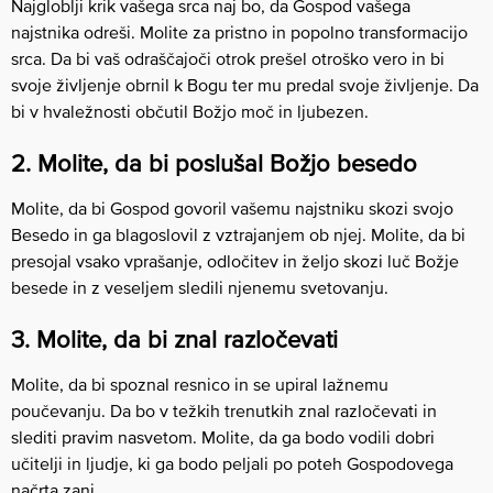
Najgloblji krik vašega srca naj bo, da Gospod vašega
najstnika odreši. Molite za pristno in popolno transformacijo
srca. Da bi vaš odraščajoči otrok prešel otroško vero in bi
svoje življenje obrnil k Bogu ter mu predal svoje življenje. Da
bi v hvaležnosti občutil Božjo moč in ljubezen.
2. Molite, da bi poslušal Božjo besedo
Molite, da bi Gospod govoril vašemu najstniku skozi svojo
Besedo in ga blagoslovil z vztrajanjem ob njej. Molite, da bi
presojal vsako vprašanje, odločitev in željo skozi luč Božje
besede in z veseljem sledili njenemu svetovanju.
3. Molite, da bi znal razločevati
Molite, da bi spoznal resnico in se upiral lažnemu
poučevanju. Da bo v težkih trenutkih znal razločevati in
slediti pravim nasvetom. Molite, da ga bodo vodili dobri
učitelji in ljudje, ki ga bodo peljali po poteh Gospodovega
načrta zanj.