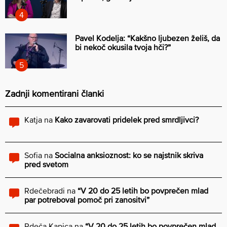
Pavel Kodelja: “Kakšno ljubezen želiš, da
bi nekoč okusila tvoja hči?”
Zadnji komentirani članki
Katja
na
Kako zavarovati pridelek pred smrdljivci?
Sofia
na
Socialna anksioznost: ko se najstnik skriva
pred svetom
Rdečebradi
na
“V 20 do 25 letih bo povprečen mlad
par potreboval pomoč pri zanositvi”
Rdeča Kapica
na
“V 20 do 25 letih bo povprečen mlad