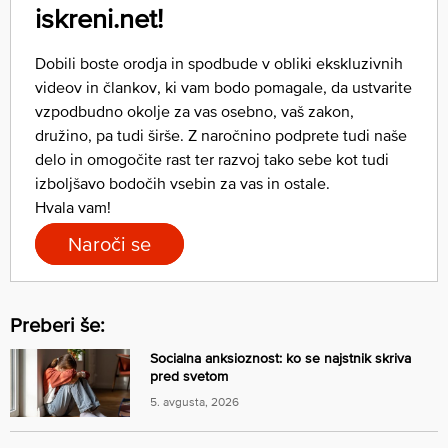
iskreni.net!
Dobili boste orodja in spodbude v obliki ekskluzivnih
videov in člankov, ki vam bodo pomagale, da ustvarite
vzpodbudno okolje za vas osebno, vaš zakon,
družino, pa tudi širše. Z naročnino podprete tudi naše
delo in omogočite rast ter razvoj tako sebe kot tudi
izboljšavo bodočih vsebin za vas in ostale.
Hvala vam!
Naroči se
Preberi še:
Socialna anksioznost: ko se najstnik skriva
pred svetom
5. avgusta, 2026