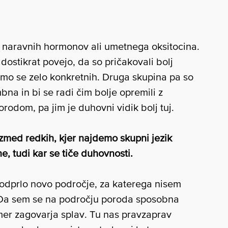
n naravnih hormonov ali umetnega oksitocina.
ostikrat povejo, da so pričakovali bolj
 smo se zelo konkretnih. Druga skupina pa so
mbna in bi se radi čim bolje opremili z
rodom, pa jim je duhovni vidik bolj tuj.
izmed redkih, kjer najdemo skupni jezik
ne, tudi kar se tiče duhovnosti.
m odprlo novo področje, za katerega nisem
«. Da sem se na področju poroda sposobna
imer zagovarja splav. Tu nas pravzaprav