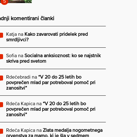
dnji komentirani članki
Katja
na
Kako zavarovati pridelek pred
smrdljivci?
Sofia
na
Socialna anksioznost: ko se najstnik
skriva pred svetom
Rdečebradi
na
“V 20 do 25 letih bo
povprečen mlad par potreboval pomoč pri
zanositvi”
Rdeča Kapica
na
“V 20 do 25 letih bo
povprečen mlad par potreboval pomoč pri
zanositvi”
Rdeča Kapica
na
Zlata medalja nogometnega
prvenstva za mamo, ki je šla v sedmem