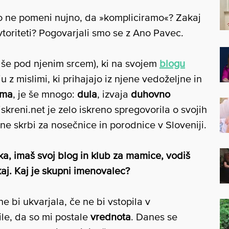
to ne pomeni nujno, da »kompliciramo«? Zakaj
toriteti? Pogovarjali smo se z Ano Pavec.
je še pod njenim srcem), ki na svojem
blogu
z mislimi, ki prihajajo iz njene vedoželjne in
ma
, je še mnogo:
dula
, izvaja
duhovno
skreni.net je zelo iskreno spregovorila o svojih
ne skrbi za nosečnice in porodnice v Sloveniji.
lka, imaš svoj blog in klub za mamice, vodiš
aj. Kaj je skupni imenovalec?
 bi ukvarjala, če ne bi vstopila v
le, da so mi postale
vrednota
. Danes se