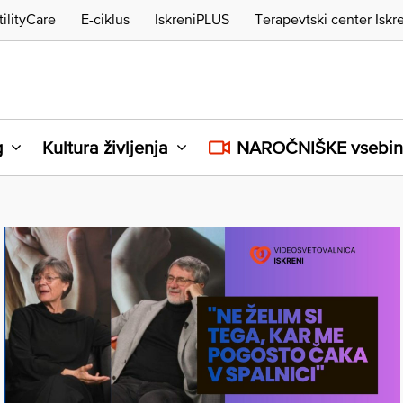
tilityCare
E-ciklus
IskreniPLUS
Terapevtski center Iskr
g
Kultura življenja
NAROČNIŠKE vsebi