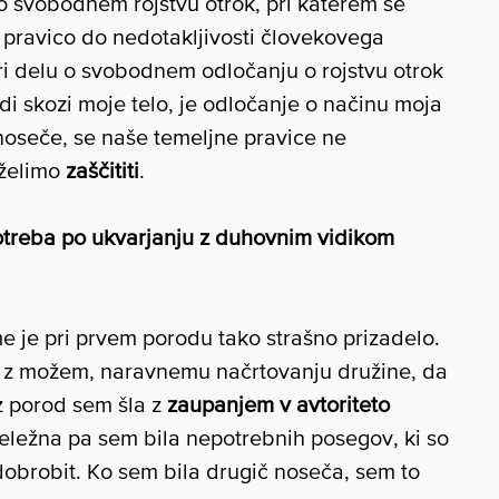
e o svobodnem rojstvu otrok, pri katerem se
a pravico do nedotakljivosti človekovega
ri delu o svobodnem odločanju o rojstvu otrok
di skozi moje telo, je odločanje o načinu moja
noseče, se naše temeljne pravice ne
 želimo
zaščititi
.
potreba po ukvarjanju z duhovnim vidikom
e je pri prvem porodu tako strašno prizadelo.
 z možem, naravnemu načrtovanju družine, da
z porod sem šla z
zaupanjem v avtoriteto
 deležna pa sem bila nepotrebnih posegov, ki so
dobrobit. Ko sem bila drugič noseča, sem to