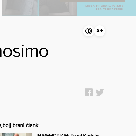
nosimo
jbolj brani članki
IN MEMORIAM: Pavel Kodelja –