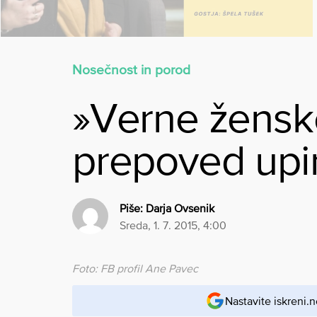
Nosečnost in porod
»Verne žensk
prepoved upir
Piše:
Darja Ovsenik
sreda, 1. 7. 2015, 4:00
Foto: FB profil Ane Pavec
Nastavite iskreni.n