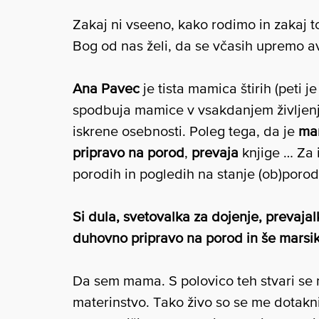
Zakaj ni vseeno, kako rodimo in zakaj 
Bog od nas želi, da se včasih upremo av
Ana Pavec
je tista mamica štirih (peti 
spodbuja mamice v vsakdanjem življenju 
iskrene osebnosti. Poleg tega, da je
ma
pripravo na porod
,
prevaja
knjige … Za i
porodih in pogledih na stanje (ob)porod
Si dula, svetovalka za dojenje, prevaja
duhovno pripravo na porod in še marsik
Da sem mama. S polovico teh stvari se ne
materinstvo. Tako živo so se me dotakni