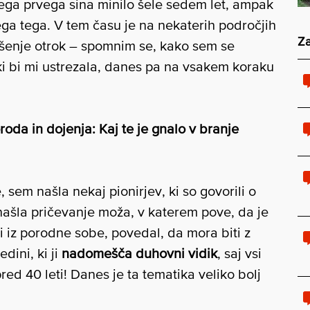
jega prvega sina minilo šele sedem let, ampak
ga tega. V tem času je na nekaterih področjih
Za
ošenje otrok – spomnim se, kako sem se
ki bi mi ustrezala, danes pa na vsakem koraku
oda in dojenja: Kaj te je gnalo v branje
sem našla nekaj pionirjev, ki so govorili o
 našla pričevanje moža, v katerem pove, da je
ti iz porodne sobe, povedal, da mora biti z
edini, ki ji
nadomešča duhovni vidik
, saj vsi
pred 40 leti! Danes je ta tematika veliko bolj