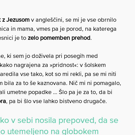
t z Jezusom
v angleščini, se mi je vse obrnilo
čnica in mama, vmes pa je porod, na katerega
snici je to
zelo pomemben prehod
.
e, ki sem jo doživela pri posegih med
kako nagrajena za »pridnost«: v šolskem
edila vse tako, kot so mi rekli, pa se mi niti
m bila za to še kaznovana. Nič mi ni pomagalo,
ali umetne popadke … Šlo pa je za to, da bi
ra
, pa bi šlo vse lahko bistveno drugače.
o v sebi nosila prepoved, da se
bilo utemeljeno na globokem