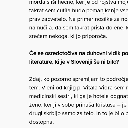
morda sliši hecno, ker je od rojstva mo
takrat sem čutila hudo pomanjkanje vse
prav zacvetelo. Na primer nosilke za n
namučila, da sem takrat prišla do ene, 
srečam nekoga, ki jo priporoča.
Če se osredotočiva na duhovni vidik por
literature, ki je v Sloveniji še ni bilo?
Zdaj, ko pozorno spremljam to področje, 
tem. V eni od knjig p. Vitala Vidra sem
medicinski sestri, ki ga je hotela odgna
ženo, ker ji v sobo prinaša Kristusa – je 
drugi skrbijo samo za telo. In to je bilo 
dostopna.