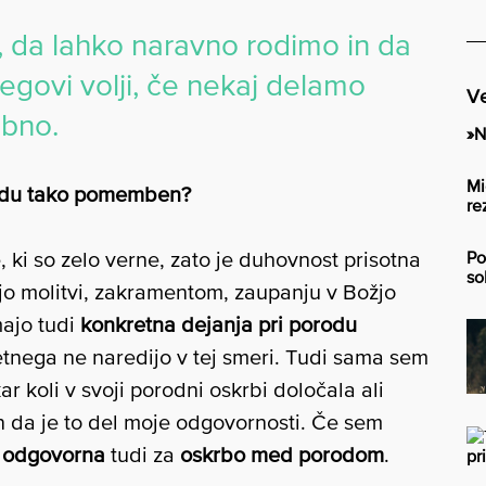
, da lahko naravno rodimo in da
jegovi volji, če nekaj delamo
Ve
ebno.
»N
Mi
orodu tako pomemben?
re
, ki so zelo verne, zato je duhovnost prisotna
Po
so
ejo molitvi, zakramentom, zaupanju v Božjo
majo tudi
konkretna dejanja pri porodu
retnega ne naredijo v tej smeri. Tudi sama sem
ar koli v svoji porodni oskrbi določala ali
 in da je to del moje odgovornosti. Če sem
m
odgovorna
tudi za
oskrbo med porodom
.
pr