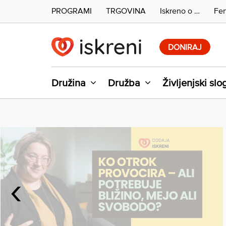
PROGRAMI
TRGOVINA
Iskreno o …
Fer
Skip
to
DONIRAJ
content
Družina
Družba
Življenjski slo
‹