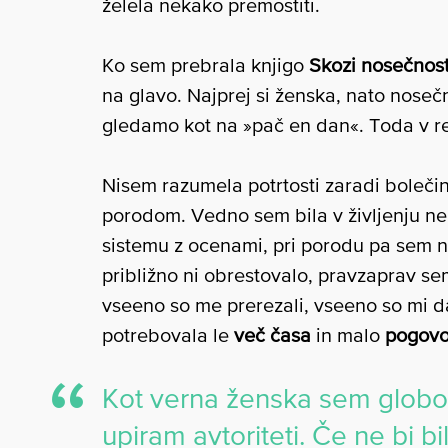
želela nekako premostiti.
Ko sem prebrala knjigo
Skozi nosečnos
na glavo. Najprej si ženska, nato nose
gledamo kot na »pač en dan«. Toda v re
Nisem razumela potrtosti zaradi bolečin
porodom. Vedno sem bila v življenju ne
sistemu z ocenami, pri porodu pa sem nar
približno ni obrestovalo, pravzaprav se
vseeno so me prerezali, vseeno so mi d
potrebovala le
več časa
in malo
pogovo
Kot verna ženska sem globok
upiram avtoriteti. Če ne bi 