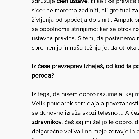
združuje
člen ustave
, ki se tiče pravic
sicer ne moremo zediniti, ali gre tudi z
življenja od spočetja do smrti. Ampak p
se popolnoma strinjamo: ker se otrok ro
ustavna pravica. S tem, da postanemo 
spremenijo in naša težnja je, da otroka
Iz česa pravzaprav izhajaš, od kod ta 
poroda?
Iz tega, da nisem dobro razumela, kaj m
Velik poudarek sem dajala povezanosti
se duhovno izraža skozi telesno … A če
zdravnikov
, češ saj mi želijo le dobro,
dolgoročno vplivali na moje zdravje in 