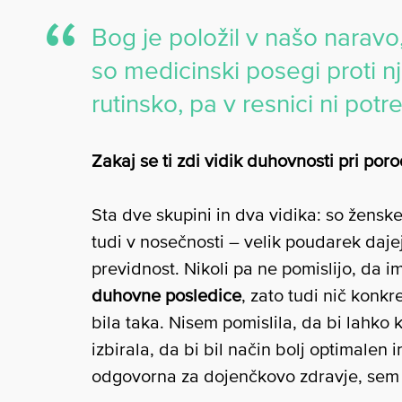
Bog je položil v našo naravo
so medicinski posegi proti n
rutinsko, pa v resnici ni potr
Zakaj se ti zdi vidik duhovnosti pri p
Sta dve skupini in dva vidika: so ženske
tudi v nosečnosti – velik poudarek daj
previdnost. Nikoli pa ne pomislijo, da i
duhovne posledice
, zato tudi nič konk
bila taka. Nisem pomislila, da bi lahko k
izbirala, da bi bil način bolj optimalen
odgovorna za dojenčkovo zdravje, se