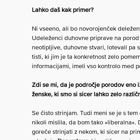
Lahko daš kak primer?
Ni vseeno, ali bo novorojenček deleže
Udeleženci duhovne priprave na porod d
neotipljive, duhovne stvari, lotevali pa
tisti, ki jim je ta konkretnost zelo pome
informacijami, imeli vso kontrolo med po
Zdi se mi, da je področje porodov eno 
ženske, ki smo si sicer lahko zelo različ
Se čisto strinjam. Tudi meni se je s te
nikoli mislila, da bom tako »liberalna
goreče strinjati z nekom, ki sicer na pr