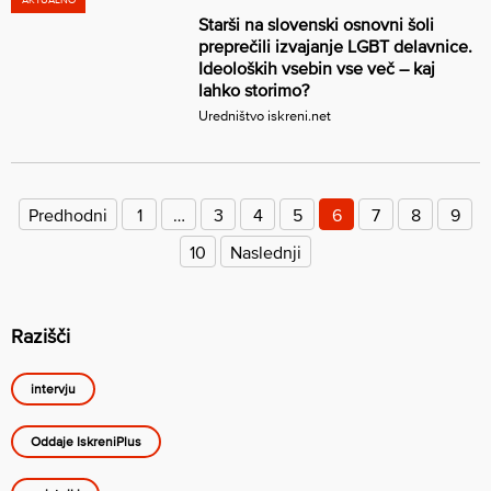
Starši na slovenski osnovni šoli
preprečili izvajanje LGBT delavnice.
Ideoloških vsebin vse več – kaj
lahko storimo?
Uredništvo iskreni.net
Številčenje
prispevkov
Predhodni
1
…
3
4
5
6
7
8
9
10
Naslednji
Razišči
intervju
Oddaje IskreniPlus