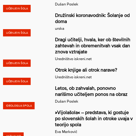
Dušan Poslek
UČENJE IN ŠOLA
Družinski koronavodnik: Šolanje od
doma
urska
UČENJE IN ŠOLA
Dragi učitelji, hvala, ker ob številnih
zahtevah in obremenitvah vsak dan
znova vztrajate
Uredništvo iskreni.net
UČENJE IN ŠOLA
Otrok knjige ali otrok narave?
Uredništvo iskreni.net
UČENJE IN ŠOLA
Letos, ob zahvalah, ponovno
narišimo učiteljem ponos na obraz
Dušan Poslek
IDEOLOGIJA SPOLA
»Vijolašola« – predstava, ki gostuje
po slovenskih šolah in otroke uvaja v
teorijo spola
Eva Markovič
AKTUALNO