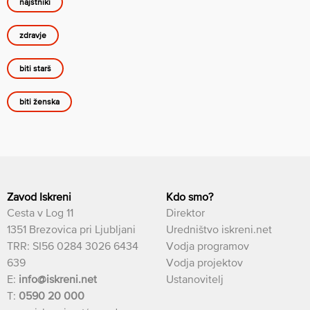
najstniki
zdravje
biti starš
biti ženska
Zavod Iskreni
Kdo smo?
Cesta v Log 11
Direktor
1351 Brezovica pri Ljubljani
Uredništvo iskreni.net
TRR: SI56 0284 3026 6434
Vodja programov
639
Vodja projektov
E:
info@iskreni.net
Ustanovitelj
T:
0590 20 000