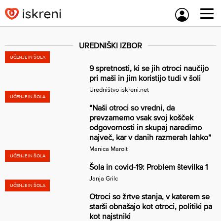
Skip
to
content
UREDNIŠKI IZBOR
UČENJE IN ŠOLA
9 spretnosti, ki se jih otroci naučijo
pri maši in jim koristijo tudi v šoli
Uredništvo iskreni.net
UČENJE IN ŠOLA
“Naši otroci so vredni, da
prevzamemo vsak svoj košček
odgovornosti in skupaj naredimo
največ, kar v danih razmerah lahko”
Manica Marolt
UČENJE IN ŠOLA
Šola in covid-19: Problem številka 1
Janja Grilc
UČENJE IN ŠOLA
Otroci so žrtve stanja, v katerem se
starši obnašajo kot otroci, politiki pa
kot najstniki