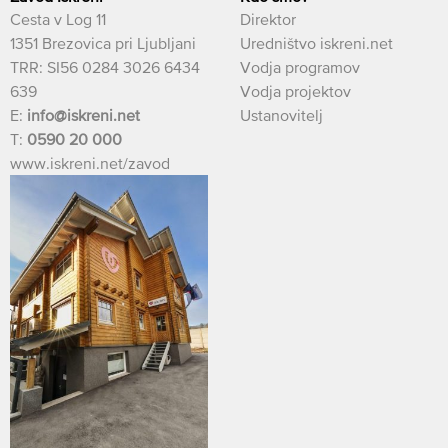
Cesta v Log 11
Direktor
1351 Brezovica pri Ljubljani
Uredništvo iskreni.net
TRR: SI56 0284 3026 6434
Vodja programov
639
Vodja projektov
E:
info@iskreni.net
Ustanovitelj
T:
0590 20 000
www.iskreni.net/zavod