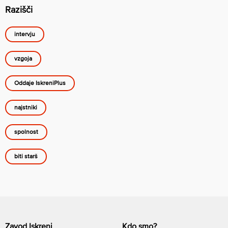
Razišči
intervju
vzgoja
Oddaje IskreniPlus
najstniki
spolnost
biti starš
Zavod Iskreni
Kdo smo?