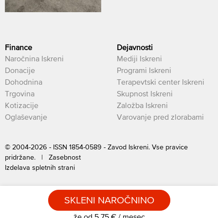
Finance
Dejavnosti
Naročnina Iskreni
Mediji Iskreni
Donacije
Programi Iskreni
Dohodnina
Terapevtski center Iskreni
Trgovina
Skupnost Iskreni
Kotizacije
Založba Iskreni
Oglaševanje
Varovanje pred zlorabami
© 2004-2026 - ISSN 1854-0589 - Zavod Iskreni. Vse pravice
pridržane. |
Zasebnost
Izdelava spletnih strani
SKLENI NAROČNINO
že od 5,75 € / mesec