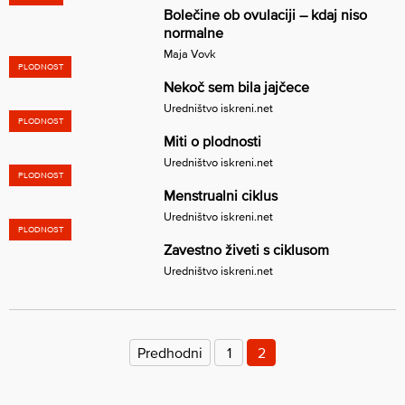
Bolečine ob ovulaciji – kdaj niso
normalne
Maja Vovk
PLODNOST
Nekoč sem bila jajčece
Uredništvo iskreni.net
PLODNOST
Miti o plodnosti
Uredništvo iskreni.net
PLODNOST
Menstrualni ciklus
Uredništvo iskreni.net
PLODNOST
Zavestno živeti s ciklusom
Uredništvo iskreni.net
Številčenje
prispevkov
Predhodni
1
2