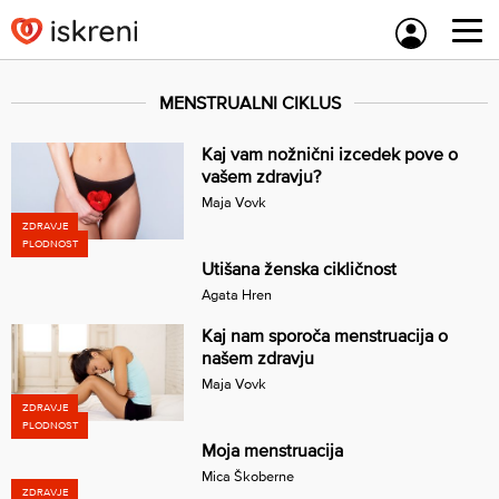
Skip
to
content
MENSTRUALNI CIKLUS
Kaj vam nožnični izcedek pove o
vašem zdravju?
Maja Vovk
ZDRAVJE
PLODNOST
Utišana ženska cikličnost
Agata Hren
Kaj nam sporoča menstruacija o
našem zdravju
Maja Vovk
ZDRAVJE
PLODNOST
Moja menstruacija
Mica Škoberne
ZDRAVJE