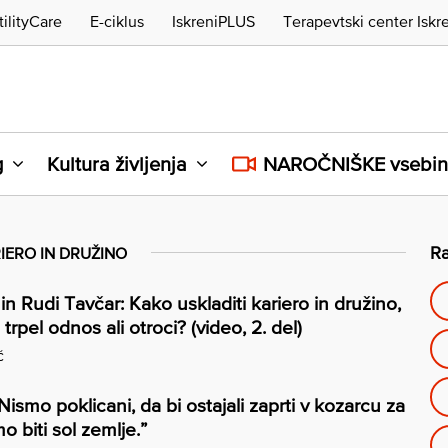
tilityCare
E-ciklus
IskreniPLUS
Terapevtski center Iskr
g
Kultura življenja
NAROČNIŠKE vsebi
Ra
IERO IN DRUŽINO
n Rudi Tavčar: Kako uskladiti kariero in družino,
trpel odnos ali otroci? (video, 2. del)
č
“Nismo poklicani, da bi ostajali zaprti v kozarcu za
o biti sol zemlje.”