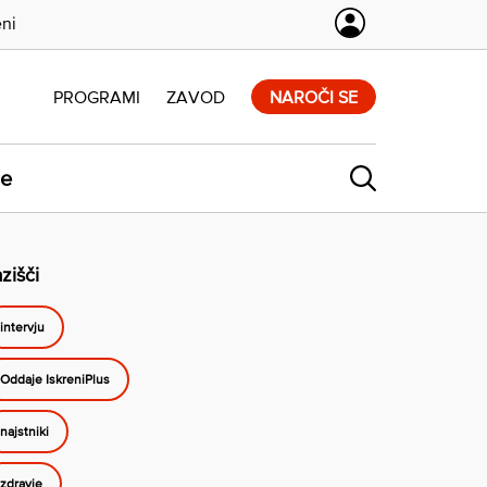
eni
PROGRAMI
ZAVOD
NAROČI SE
ne
zišči
intervju
Oddaje IskreniPlus
najstniki
zdravje