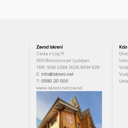
Zavod Iskreni
Kdo
Cesta v Log 11
Dire
1351 Brezovica pri Ljubljani
Ured
TRR: SI56 0284 3026 6434 639
Vod
E:
info@iskreni.net
Vodj
T:
0590 20 000
Usta
www.iskreni.net/zavod