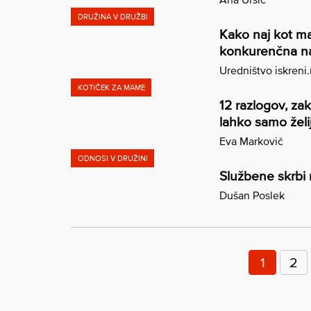
DRUŽINA V DRUŽBI
Kako naj kot m
konkurenčna na
Uredništvo iskreni
KOTIČEK ZA MAME
12 razlogov, zak
lahko samo želi
Eva Markovič
ODNOSI V DRUŽINI
Službene skrbi 
Dušan Poslek
Številčenje
prispevkov
1
2