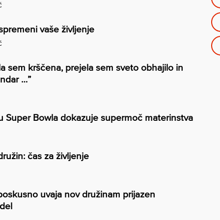
č
 spremeni vaše življenje
č
ila sem krščena, prejela sem sveto obhajilo in
endar …”
u Super Bowla dokazuje supermoč materinstva
družin: čas za življenje
poskusno uvaja nov družinam prijazen
del