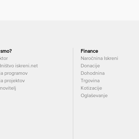
 smo?
Finance
ktor
Naročnina Iskreni
ništvo iskreni.net
Donacije
ja programov
Dohodnina
a projektov
Trgovina
novitelj
Kotizacije
Oglaševanje