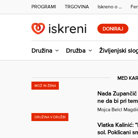
PROGRAMI
TRGOVINA
Iskreno o …
Fer
Skip
to
DONIRAJ
content
Družina
Družba
Življenjski slo
MED KAR
MOŽ IN ŽENA
Nada Zupančič i
ne da bi pri tem 
Mojca Belcl Magdi
DRUŽINA V DRUŽBI
Vlatka Kalinić: 
sol. Poklicani sm