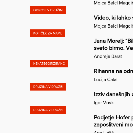
Mojca Belcl Magdi
ODNOSI V DRUŽINI
Video, ki lahko
Mojca Belcl Magdi
KOTIČEK ZA MAME
Jana Morelj: “B
sveto birmo. V
Andreja Barat
NEKATEGORIZIRANO
Rihanna na odr
Lucija Čakš
DRUŽINA V DRUŽBI
Izziv današnjih 
Igor Vovk
DRUŽINA V DRUŽBI
Podjetje Hofer 
zaposlitveni mo
Ana Uršič